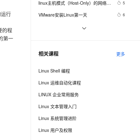
安全
linux主机模式（Host-Only）的网络配
我要投诉
e-1.1-I2V
Cosyvoice-V3-Flash
5
PolarDB
上云场景组合购
户+查询用户信息+切换用户+查询当前
伴
Qoder CN V1.7.0 发布
置
漫剧创作，剧本、分镜、视频高效生成
100%兼容MySQL、PostgreSQL，兼容Oracle，支持集中和分布式
覆盖90%+业务场景，专享组合折扣价
畅自然，细节丰富
高表现力语音合成大模型，语音克隆听感自然
的运行
用户/登录用户+用户组+修改用户的组
VPN
VMware安装Linux第一天
6
+用户组和相关文件
ernetes 版 ACK
云聚AI 严选权益
云安全中心 AI BAS 智能自动
SSL 证书
Linux运维不可不知的性能监控和调试
4
2V
Fun-ASR
主要的程
，一键激活高效办公新体验
理容器应用的 K8s 服务
精选AI产品，从模型到应用全链提效
化模拟渗透攻击产品发布
工具
文戏情感细腻自然，动作戏激烈拳拳到肉，实现更强表演能力
支持中英文自由切换，具备更强的噪声鲁棒性
堡垒机
的第一
ti processor sdk linux am335x evm 
6
AI 用量加速计划
DataWorks ChatBI 会话支持
/bin/commom.sh hacking
防火墙
、识别商机，让客服更高效、服务更出色。
Linux下可以替换运行中的程序么？
新老同享，达量后返
上传临时文件分析
688
相关课程
更多
主机安全
应用
Linux Shell 编程
千问办公
NEW
AI 应用及服务市场
的智能体编程平台
一站式AI生产力平台
Linux 运维自动化课程
AI 应用
伶鹊
LINUX 企业常用服务
企业级人与Agent协作平台，接入和调度多个数字员工
智能客服平台，对话机器人、对话分析、智能外呼
大模型
Linux 文本管理入门
大模型服务平台百炼 - 全妙
自然语言处理
Linux 系统管理进阶
应用创作平台
多模态内容创作工具，已接入 DeepSeek
数据标注
Linux 用户及权限
机器学习