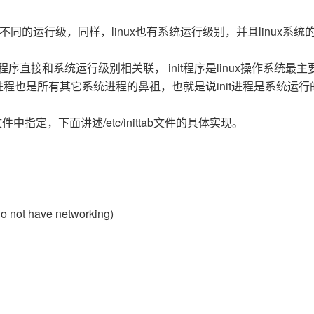
Deepseek-v4-pro
HappyHors
同享
万小智 AI 建站低至 15元/月
Qoder CN
AI 短剧/漫剧
云原生数据库 
快递物流查询
WordPress
成为服务伙
高校合作
点，立即开启云上创新
覆盖公网/内网、递归/权威、移动APP等全场景解析服务
送.CN域名，送备案服务码
基于千问大模型等，支持代码智能生成、研发智能问答
AI助力短剧
态智能体模型
旗舰 MoE 大模型，百万上下文与顶尖推理能力
图生视频，流
不同的运行级，同样，linux也有系统运行级别，并且linux系统
Ubuntu
服务生态伙伴
云工开物
企业应用
Works
Night Plan 支持 Qwen 3.8-Max
云原生大数据计算服务 MaxCompute
AI 办公
容器服务 Kub
NEW
GLM-5.2
Wan2.7-T
Red Hat
it程序直接和系统运行级别相关联， init程序是linux操作系统最
30+ 款产品免费体验
Data Agent 驱动的一站式 Data+AI 开发治理平台
夜间 5 折，Qwen/Meoo/TokenPlan 客户专享
面向分析的企业级SaaS模式云数据仓库
AI智能应用
提供一站式管
科研合作
视觉 Coding、空间感知、多模态思考等全面升级
1M上下文，专为长程任务能力而生
ERP
进程也是所有其它系统进程的鼻祖，也就是说init进程是系统运行
堂（旗舰版）
SUSE
智能客服
CRM
防护产品
2个月
自动承接线索
b文件中指定，下面讲述/etc/inittab文件的具体实现。
建站小程序
OA 办公系统
AI 应用构建
大模型原生
力提升
财税管理
模板建站
Qoder
大模型服务平台百炼-应用模版
HOT
NEW
面向真实软件
个人版上线、团队版降价；千问3.8-Max首发发尝鲜
丰富多元化的应用模版和解决方案
400电话
定制建站
万有无界
大模型服务平台百炼-智能体
方案
广告营销
模板小程序
o not have networking)
的模型效果
灵活可视化地构建企业级 Agent
定制小程序
秒悟
人工智能平台 PAI
APP 开发
云端极速 AI 
新一代 AI 视频生成模型，深度适配广告营销等场景
AI Native 的算法工程平台，一站式完成建模、训练、推理服务部署
建站系统