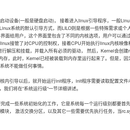
动设备(一般是硬盘启动)， 接着进入linux引导程序，一般Linu
数Linux系统的默认引导方式，而LILO则是根据一些特殊需求或个
图形界面给用户，这个界面里包含了不同的内核选项，用户可以通
ux接管了对CPU的控制权，接着CPU开始执行linux内核映像
进行解压和挂载，并载入所有必须的驱动， 然后，Kernel会创建ro
内存，此时，Kernel已经被装载到内存里运行起来了。但是，因
系统不能做任何事情。
引导以后，就开始运行init程序，init程序需要读取配置文件/etc/i
文件，我们将在”系统运行级”一节详细讲述。
.sysinit主要完成一些系统初始化的工作，它是系统每一个运行级别都要首
 激活交换分区，以及其它一些需要优先执行任务，当rc.sysi