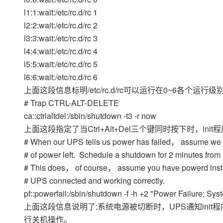
l1:1:wait:/etc/rc.d/rc 1
l2:2:wait:/etc/rc.d/rc 2
l3:3:wait:/etc/rc.d/rc 3
l4:4:wait:/etc/rc.d/rc 4
l5:5:wait:/etc/rc.d/rc 5
l6:6:wait:/etc/rc.d/rc 6
上面这段信息标明/etc/rc.d/rc可以运行在0~6各个运行级别
# Trap CTRL-ALT-DELETE
ca::ctrlaltdel:/sbin/shutdown -t3 -r now
上面这段指定了当Ctrl+Alt+Del三个键同时按下时，init程序将执
# When our UPS tells us power has failed， assume we 
# of power left. Schedule a shutdown for 2 minutes from
# This does， of course， assume you have powerd insta
# UPS connected and working correctly.
pf::powerfail:/sbin/shutdown -f -h +2 "Power Failure; Sy
上面这段信息说明了:系统电源被切断时，UPS通知init程序，init程
行关机操作。