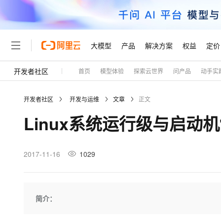
大模型
产品
解决方案
权益
定价
开发者社区
首页
模型体验
探索云世界
问产品
动手实
大模型
产品
解决方案
权益
定价
云市场
伙伴
服务
了解阿里云
精选产品
精选解决方案
普惠上云
产品定价
精选商城
成为销售伙伴
售前咨询
为什么选择阿里云
千问AI平台
开发者社区
开发与运维
文章
正文
了解云产品的定价详情
大模型服务平台百炼
睿译宝，AI翻译排版一
普惠上云 官方力荐
分销伙伴
在线服务
网站建设
什么是云计算
大
Linux系统运行级与启动
大模型服务与应用平台
上传文档即自动完成翻译和
云服务器38元/年起，超
咨询伙伴
多端小程序
技术领先
云上成本管理
售后服务
轻量应用服务器
GLM-5.2：长任务时代
官方推荐返现计划
大模型
精选产品
精选解决方案
Salesforce 国际版订阅
稳定可靠
管理和优化成本
推荐新用户得奖励，单订单
销售伙伴合作计划
2017-11-16
1029
自助服务
友盟天域
安全合规
人工智能与机器学习
AI
文本生成
云数据库 RDS
Hermes Agent，打造
云工开物
无影生态合作计划
在线服务
观测云
分析师报告
自主进化，持久记忆，越用
高校专属算力普惠，学生认
计算
互联网应用开发
Qwen3.8-Max
HOT
Salesforce On Alibaba C
工单服务
Tuya 物联网平台阿里云
研究报告与白皮书
人工智能平台 PAI
快速拥有专属 OpenClaw
简介：
大模
Consulting Partner 合
大数据
容器
智能体时代全能旗舰模型
免费试用
短信专区
一站式AI开发、训练和推
蓝凌 OA
AI 大模型销售与服务生
现代化应用