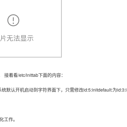
着看/etc/inittab下面的内容：
启动到字符界面下，只需修改id:5:initdefault:为id:3:ini
初始化工作。