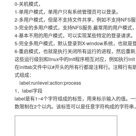
大模型解决方案
0-关机模式，
1-单用户模式，单用户只有系统管理员可以登录。
迁移与运维管理
快速部署 Dify，高效搭建 
2-多用户模式，但是不支持文件共享，例如不支持NFS服
专有云
3-完全的多用户模式，支持NFS服务.最常用的用户模
4-基本不用的用户模式，可以实现某些特定的登录请求。
10 分钟在聊天系统中增加
5-完全多用户模式，默认登录到X-window系统，也就是登
6-重启模式，也就是执行关闭所有运行的进程，然后重
这些运行级别和linux中的init程序相互对应，例如执行in
在inittab文件中以#开头的所有行都是注释行。注释行有助于
式组成：
label:runlevel:action:process
1．label字段
label是有1~4个字符组成的标签，用来标示输入的值
数限制在2个以内。该标签可以是任意字符构成的字符串，在Re