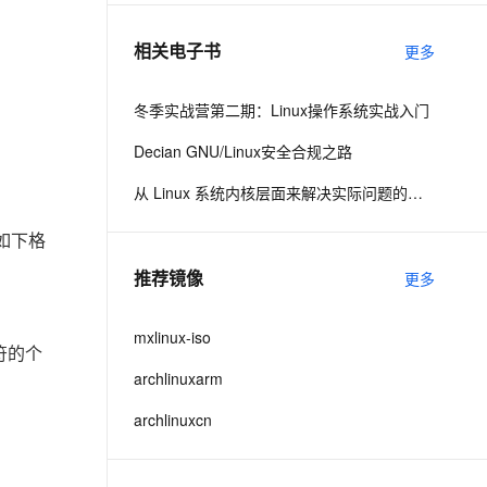
相关电子书
更多
息提取
与 AI 智能体进行实时音视频通话
从文本、图片、视频中提取结构化的属性信息
构建支持视频理解的 AI 音视频实时通话应用
冬季实战营第二期：Linux操作系统实战入门
t.diy 一步搞定创意建站
构建大模型应用的安全防护体系
Decian GNU/Linux安全合规之路
通过自然语言交互简化开发流程,全栈开发支持
通过阿里云安全产品对 AI 应用进行安全防护
从 Linux 系统内核层面来解决实际问题的实战经验
有如下格
推荐镜像
更多
mxlinux-iso
符的个
archlinuxarm
archlinuxcn