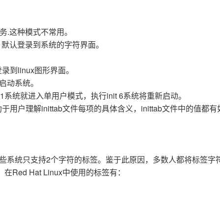
AI 应用
10分钟微调：让0.6B模型媲美235B模
多模态数据信
务.这种模式不常用。
型
依托云原生高可用架构,实现Dify私有化部署
式，默认登录到系统的字符界面。
用1%尺寸在特定领域达到大模型90%以上效果
一个 AI 助手
超强辅助，Bol
即刻拥有 DeepSeek-R1 满血版
在企业官网、通讯软件中为客户提供 AI 客服
录到linux图形界面。
多种方案随心选，轻松解锁专属 DeepSeek
新启动系统。
it 1系统就进入单用户模式，执行init 6系统将重新启动。
用户理解inittab文件每项的具体含义，inittab文件中的值都
。一些系统只支持2个字符的标签。鉴于此原因，多数人都将标签字
d Hat Linux中使用的标签有：