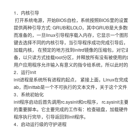
1．内核引导
打开系统电源，开始BIOS自检，系统按照BIOS里的设置启
提供两种引导方式: GRUB和LOLO，其中GRUB是大多
而准备的，一旦linux引导程序载入内存，它显示一个
键去选择不同的内核引导，当引导程序成功完成引导后，lin
加载内核， 在预定的地方找到initrd镜像的压缩包，对它
备，以只读方式挂载root分区，并释放所有没有被使用的
用户应用程序允许输入有意义的指令给系统，所以此时的
2．运行init
init进程是系统所有进程的起点， 紧接上面，Linux在完成核内
ab，而inittab是一个不可执行的文本文件，关于这个
3．系统初始化
init程序启动后首先调用rc.sysinit和rc程序， rc
的重要脚本。它主要完成的工作有：检查磁盘，加载硬件模块，
程序执行完毕，引导返回到init程序。
4．启动运行级的守护进程