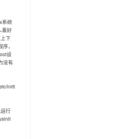
x系统
人喜好
过上下
程序，
ot设
为没有
nitt
先运行
nit