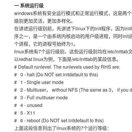
存储
天池大赛
Qwen3.7-Plus
云解析DNS
解决方案免费试用 新老
一 系统运行级
电子合同
最高领取价值200元试用
能看、能想、能动手的多模
安全
网络与CDN
windows系统有安全运行模式和正常运行模式，这是两个
AI 算法大赛
畅捷通
级别更加灵活，更加多样化。
大数据开发治理平台 Data
AI 产品 免费试用
网络
安全
云开发大赛
Qwen3-VL-Plus
Tableau 订阅
在讲述运行级别前，先讲述下linux下的init程序，因为in
1亿+ 大模型 tokens 和 
可观测
入门学习赛
序之一，是一个由系统内核启动的用户级进程，同时init
中间件
AI空中课堂在线直播课
云防火墙
140+云产品 免费试用
个进程，它的进程号始终为1。
上云与迁云
云原生的云上边界网络安全
产品新客免费试用，最长1
数据库
linux系统有7个运行级别，这些运行级别均在/etc/initta
生态解决方案
大模型服务
企业出海
以redhat linux为例，下面是/etc/inittab的某段信息。
大模型ACA认证体验
大数据计算
助力企业全员 AI 认知与能
# Default runlevel. The runlevels used by RHS are:
行业生态解决方案
千问AI平台-Token Plan
政企业务
媒体服务
# 0 - halt (Do NOT set initdefault to this)
开发者生态解决方案
# 1 - Single user mode
企业服务与云通信
千问AI平台-模型体验
AI 开发和 AI 应用解决
# 2 - Multiuser， without NFS (The same as 3， if you d
在线体验全尺寸、多种模态
域名与网站
# 3 - Full multiuser mode
# 4 - unused
Happy 系列大模型
终端用户计算
# 5 - X11
# 6 - reboot (Do NOT set initdefault to this)
Serverless
上面这段信息列出了linux系统的7个运行等级：
开发工具