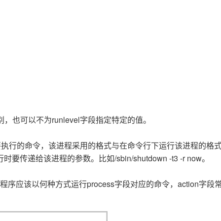
，也可以不为runlevel字段指定特定的值。
程序具体要执行的命令，该进程采用的格式与在命令行下运行该进程的格
给该进程的参数。比如/sbin/shutdown -t3 -r now。
程序应该以何种方式运行process字段对应的命令，action字段