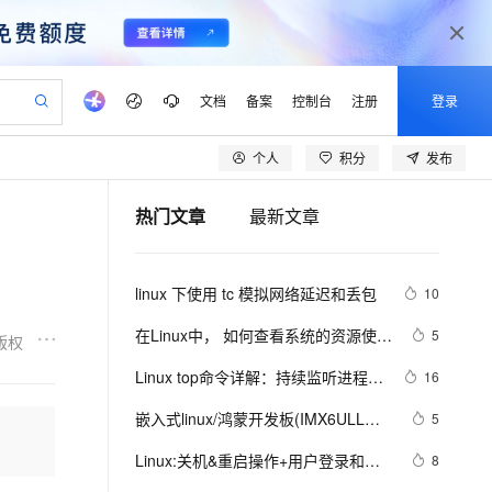
文档
备案
控制台
注册
登录
个人
积分
发布
验
作计划
器
AI 活动
专业服务
服务伙伴合作计划
开发者社区
加入我们
产品动态
服务平台百炼
阿里云 OPC 创新助力计划
热门文章
最新文章
一站式生成采购清单，支持单品或批量购买
可编辑精美 PPT 文稿
S产品伙伴计划（繁花）
峰会
CS
造的大模型服务与应用开发平台
Agency Agents：拥有专属领域专家
AI 生产力先锋
Al MaaS 服务伙伴赋能合作
域名
博文
Careers
PolarDB Agentic Database
至高可申请百万元
 轻松生成专业的 PPT
开启高性价比 AI 编程新体验
弹性可伸缩的云计算服务
先锋实践拓展 AI 生产力的边界
发布
多领域专家智能体,一键组建 AI 虚拟交付团队
Token 补贴，五大权
计划
海大会
伙伴信用分合作计划
商标
问答
社会招聘
linux 下使用 tc 模拟网络延迟和丢包
10
益加速 OPC 成功
帕鲁游戏服务器
SS
HappyHorse 打造一站式影视创作平台
飞天发布时刻
HOT
秒悟 Meoo CLI 支持一键部
划
备案
电子书
校园招聘
联机服务器，轻松开启游戏
视频创作，一键激活电商全链路生产力
稳定、安全、高性价比、高性能的云存储服务
所见，即是所愿
署项目至阿里云账号
可视化编排打通从文字构思到成片全链路闭环
更多支持
在Linux中， 如何查看系统的资源使用
5
版权
划
公司注册
镜像站
视频生成
语音识别与合成
情况？
 智能体与工作流应用
漫剧工坊：一站式动画创作平台
AI 实训营
Flink OSS 支持
Linux top命令详解：持续监听进程运
16
合作伙伴培训与认证
划
上云迁移
站生成，高效打造优质广告素材
全接入的云上超级电脑
通过阿里云百炼高效搭建AI应用,助力高效开发
快速生产连贯的高质量长漫剧
从基础到进阶，Agent 创客手把手教你
AssumeRole 角色自定义
行状态
lScope
我要反馈
e-1.1-T2V
Qwen3-TTS-Flash
嵌入式linux/鸿蒙开发板(IMX6ULL）
5
查询合作伙伴
n Alibaba Cloud ISV 合作
代维服务
建企业门户网站
10 分钟搭建微信、支付宝小程序
百炼 Qwen3.7-Flash 系列模
开发（三十四）Linux系统对中断的处
畅细腻的高质量视频
离线语音合成大模型，多语言方言自适应，低延迟高稳定
创新加速
Linux:关机&重启操作+用户登录和注
ope
登录合作伙伴管理后台
8
我要建议
站，无忧落地极速上线
以可视化方式快速构建移动和 PC 门户网站
国内短信简单易用，安全可靠，秒级触达，全球覆盖200+国家和地区。
高效部署网站，快速应用到小程序
型发布
理（下）
销+添加用户+指定/修改密码+删除用