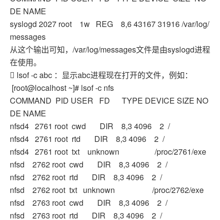
DE NAME
syslogd 2027 root 1w REG 8,6 43167 31916 /var/log/
messages
从这个输出可知，/var/log/messages文件是由syslogd进程
在使用。
 lsof -c abc ：显示abc进程现在打开的文件，例如：
[root@localhost ~]# lsof -c nfs
COMMAND PID USER FD TYPE DEVICE SIZE NO
DE NAME
nfsd4 2761 root cwd DIR 8,3 4096 2 /
nfsd4 2761 root rtd DIR 8,3 4096 2 /
nfsd4 2761 root txt unknown /proc/2761/exe
nfsd 2762 root cwd DIR 8,3 4096 2 /
nfsd 2762 root rtd DIR 8,3 4096 2 /
nfsd 2762 root txt unknown /proc/2762/exe
nfsd 2763 root cwd DIR 8,3 4096 2 /
nfsd 2763 root rtd DIR 8,3 4096 2 /