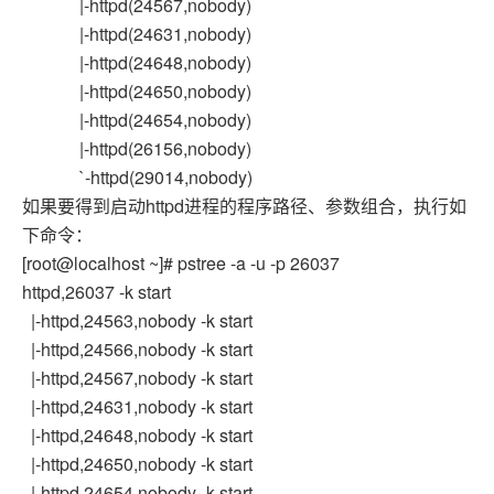
|-httpd(24567,nobody)
|-httpd(24631,nobody)
|-httpd(24648,nobody)
|-httpd(24650,nobody)
|-httpd(24654,nobody)
|-httpd(26156,nobody)
`-httpd(29014,nobody)
如果要得到启动httpd进程的程序路径、参数组合，执行如
下命令：
[root@localhost ~]# pstree -a -u -p 26037
httpd,26037 -k start
|-httpd,24563,nobody -k start
|-httpd,24566,nobody -k start
|-httpd,24567,nobody -k start
|-httpd,24631,nobody -k start
|-httpd,24648,nobody -k start
|-httpd,24650,nobody -k start
|-httpd,24654,nobody -k start