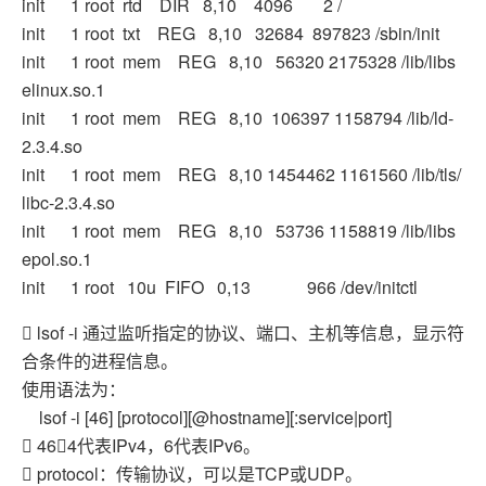
init 1 root rtd DIR 8,10 4096 2 /
init 1 root txt REG 8,10 32684 897823 /sbin/init
init 1 root mem REG 8,10 56320 2175328 /lib/libs
elinux.so.1
init 1 root mem REG 8,10 106397 1158794 /lib/ld-
2.3.4.so
init 1 root mem REG 8,10 1454462 1161560 /lib/tls/
libc-2.3.4.so
init 1 root mem REG 8,10 53736 1158819 /lib/libs
epol.so.1
init 1 root 10u FIFO 0,13 966 /dev/initctl
 lsof -i 通过监听指定的协议、端口、主机等信息，显示符
合条件的进程信息。
使用语法为：
lsof -i [46] [protocol][@hostname][:service|port]
 46：4代表IPv4，6代表IPv6。
 protocol：传输协议，可以是TCP或UDP。