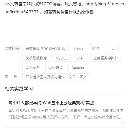
本文转自南非蚂蚁51CTO博客，原文链接：http://blog.51cto.co
，如需转载请自行联系原作者
m/ixdba/543737
文章标签：
云数据库 RDS MySQL 版
Linux
监控
Java
关系型数据库
MySQL
Shell
应用服务中间件
网络安全
网络协议
Apache
来 源：
开发者社区
>
开发与运维
>
文章
> 正文
相关实践学习
每个IT人都想学的“Web应用上云经典架构”实战
本实验从Web应用上云这个最基本的、最普遍的需求出发，帮助IT从业者
们通过“阿里云Web应用上云解决方案”，了解一个企业级Web应用上云的
常见架构，了解如何构建一个高可用、可扩展的企业级应用架构。