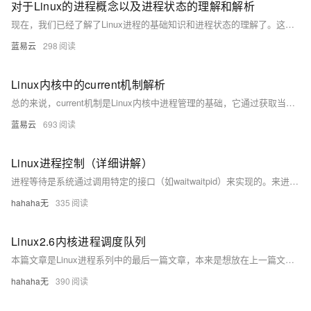
对于Linux的进程概念以及进程状态的理解和解析
现在，我们已经了解了Linux进程的基础知识和进程状态的理解了。这就像我们理解了城市中行人的行走和行为模式！希望这个形象的例子能帮助我们更好地理解这个重要的概念，并在实际应用中发挥作用。
蓝易云
298
Linux内核中的current机制解析
总的来说，current机制是Linux内核中进程管理的基础，它通过获取当前进程的task_struct结构的地址，可以方便地获取和修改进程的信息。这个机制在内核中的使用非常广泛，对于理解Linux内核的工作原理有着重要的意义。
蓝易云
693
Linux进程控制（详细讲解）
进程等待是系统通过调用特定的接口（如waitwaitpid）来实现的。来进行对子进程状态检测与回收的功能。
hahaha无
335
Linux2.6内核进程调度队列
本篇文章是Linux进程系列中的最后一篇文章，本来是想放在上一篇文章的结尾的，但是想了想还是单独写一篇文章吧，虽然说这部分内容是比较难的，所有一般来说是简单的提及带过的，但是为了让大家对进程有更深的理解与认识，还是看了一些别人的文章，然后学习了学习，然后对此做了总结，尽可能详细的介绍明白。最后推荐一篇文章Linux的进程优先级 NI 和 PR - 简书。
hahaha无
390