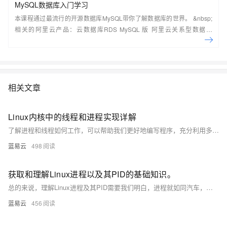
MySQL数据库入门学习
本课程通过最流行的开源数据库MySQL带你了解数据库的世界。 &nbsp;
相关的阿里云产品：云数据库RDS MySQL 版 阿里云关系型数据库
RDS（Relational Database Service）是一种稳定可靠、可弹性伸缩的在
线数据库服务，提供容灾、备份、恢复、迁移等方面的全套解决方案，彻
底解决数据库运维的烦恼。 了解产品详
情:&nbsp;https://www.aliyun.com/product/rds/mysql&nbsp;
相关文章
Linux内核中的线程和进程实现详解
了解进程和线程如何工作，可以帮助我们更好地编写程序，充分利用多核CPU，实现并行计算，提高系统的响应速度和计算效能。记住，适当平衡进程和线程的使用，既要拥有独立空间的'兄弟'，也需要在'家庭'中分享和并行的成员。对于这个世界，现在，你应该有一个全新的认识。
蓝易云
498
获取和理解Linux进程以及其PID的基础知识。
总的来说，理解Linux进程及其PID需要我们明白，进程就如同汽车，负责执行任务，而PID则是独特的车牌号，为我们提供了管理的便利。知道这个，我们就可以更好地理解和操作Linux系统，甚至通过对进程的有效管理，让系统运行得更加顺畅。
蓝易云
456