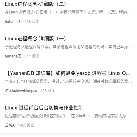
Linux进程概念-详细版（二）
在Linux进程概念-详细版（一）中我们解释了什么是进程，以及进程的各种状态，已经对进程有了一定的认识，那么这篇文章将会继续补全上篇文章剩余没有说到的，进程优先级，环境变量，程序地址空间，进程地址空间，以及调度队列。
hahaha无
268
Linux进程概念-详细版（一）
子进程与父进程代码共享，其子进程直接用父进程的代码，其自己本身无代码，所以子进程无法改动代码，平时所说的修改是修改的数据。为什么要创建子进程：为了让其父子进程执行不同的代码块。子进程的数据相对于父进程是会进行写时拷贝（COW）。
hahaha无
341
【YashanDB 知识库】如何避免 yasdb 进程被 Linux OOM Killer 杀掉
本文来自YashanDB官网，探讨Linux系统中OOM Killer对数据库服务器的影响及解决方法。当内存接近耗尽时，OOM Killer会杀死占用最多内存的进程，这可能导致数据库主进程被误杀。为避免此问题，可采取两种方法：一是在OS层面关闭OOM Killer，通过修改`/etc/sysctl.conf`文件并重启生效；二是豁免数据库进程，由数据库实例用户借助`sudo`权限调整`oom_score_adj`值。这些措施有助于保护数据库进程免受系统内存管理机制的影响。
游客kufrkwrbkmpsa
498
Linux 进程前台后台切换与作业控制
进程前台/后台切换及作业控制简介： 在 Shell 中，启动的程序默认为前台进程，会占用终端直到执行完毕。例如，执行 `./shella.sh` 时，终端会被占用。为避免不便，可将命令放到后台运行，如 `./shella.sh &`，此时终端命令行立即返回，可继续输入其他命令。 常用作业控制命令： - `fg %1`：将后台作业切换到前台。 - `Ctrl + Z`：暂停前台作业并放到后台。 - `bg %1`：让暂停的后台作业继续执行。 - `kill %1`：终止后台作业。 优先级调整：
云域A
1655