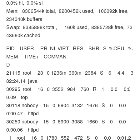
0.0% hi, 0.0% si
Mem: 8306544k total, 8200452k used, 106092k free,
234340k buffers
Swap: 8385888k total, 160k used, 8385728k free, 73
48560k cached
PID USER PR NI VIRT RES SHR S %CPU %
MEM TIME+ COMMAN
D
21115 root 23 0 1236m 360m 2384 S 6 4.4 3
82:24.14 java
30295 root 16 0 3552 984 760 R 1 0.0 0:0
0.09 top
30118 nobody 15 0 6904 3132 1676 S 0 0.0
0:00.47 httpd
30250 nobody 15 0 6900 3088 1660 S 0 0.0
0:00.06 httpd
1 root 16 0 1780 552 472 S 0 0.0 0:01.2