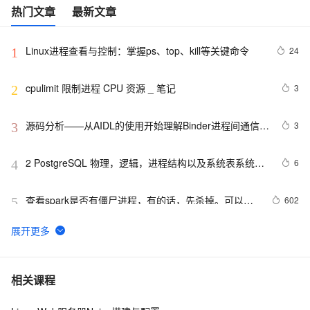
热门文章
最新文章
Linux进程查看与控制：掌握ps、top、kill等关键命令
24
1
cpulimit 限制进程 CPU 资源 _ 笔记
3
2
源码分析——从AIDL的使用开始理解Binder进程间通信的
3
3
流程
2 PostgreSQL 物理，逻辑，进程结构以及系统表系统函
6
4
数|学习笔记
查看spark是否有僵尸进程，有的话，先杀掉。可以使
602
5
用下面命令
利用命名管道实现进程之间的通信 .........
7
6
Linux进程管理(第二版) --进程管理命令
718
7
相关课程