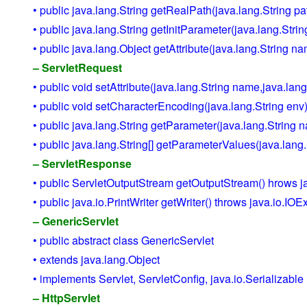
• public java.lang.String getRealPath(java.lang.String pa
• public java.lang.String getInitParameter(java.lang.Str
• public java.lang.Object getAttribute(java.lang.String n
– ServletRequest
• public void setAttribute(java.lang.String name,java.lan
• public void setCharacterEncoding(java.lang.String e
• public java.lang.String getParameter(java.lang.String
• public java.lang.String[] getParameterValues(java.lang
– ServletResponse
• public ServletOutputStream getOutputStream() hrows j
• public java.io.PrintWriter getWriter() throws java.io.IOE
– GenericServlet
• public abstract class GenericServlet
• extends java.lang.Object
• implements Servlet, ServletConfig, java.io.Serializable
– HttpServlet