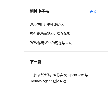
相关电子书
更多
息提取
与 AI 智能体进行实时音视频通话
从文本、图片、视频中提取结构化的属性信息
构建支持视频理解的 AI 音视频实时通话应用
Web应用系统性能优化
t.diy 一步搞定创意建站
构建大模型应用的安全防护体系
高性能Web架构之缓存体系
通过自然语言交互简化开发流程,全栈开发支持
通过阿里云安全产品对 AI 应用进行安全防护
PWA:移动Web的现在与未来
下一篇
一条命令迁移，帮你实现 OpenClaw 与
Hermes Agent 记忆互通！