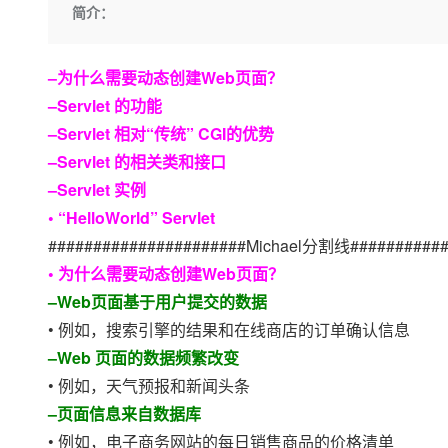
存储
天池大赛
Qwen3.7-Plus
简介：
云解析DNS
解决方案免费试用 新老
电子合同
最高领取价值200元试用
能看、能想、能动手的多模
安全
网络与CDN
AI 算法大赛
畅捷通
–为什么需要动态创建Web页面？
大数据开发治理平台 Data
AI 产品 免费试用
网络
安全
云开发大赛
Qwen3-VL-Plus
Tableau 订阅
1亿+ 大模型 tokens 和 
–Servlet 的功能
可观测
入门学习赛
中间件
AI空中课堂在线直播课
–Servlet 相对“传统” CGI的优势
云防火墙
140+云产品 免费试用
上云与迁云
–Servlet 的相关类和接口
云原生的云上边界网络安全
产品新客免费试用，最长1
数据库
生态解决方案
–Servlet 实例
大模型服务
企业出海
大模型ACA认证体验
大数据计算
• “HelloWorld” Servlet
助力企业全员 AI 认知与能
行业生态解决方案
千问AI平台-Token Plan
政企业务
######################Michael分割线###########
媒体服务
开发者生态解决方案
• 为什么需要动态创建Web页面？
企业服务与云通信
千问AI平台-模型体验
AI 开发和 AI 应用解决
–Web页面基于用户提交的数据
在线体验全尺寸、多种模态
域名与网站
• 例如，搜索引擎的结果和在线商店的订单确认信息
–Web 页面的数据频繁改变
Happy 系列大模型
终端用户计算
• 例如，天气预报和新闻头条
Serverless
–页面信息来自数据库
• 例如，电子商务网站的每日销售商品的价格清单
开发工具