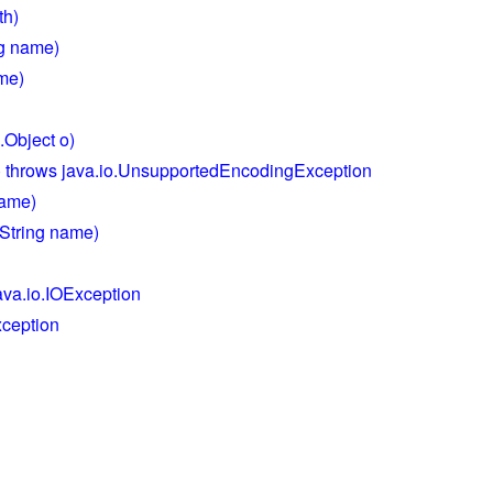
th)
ing name)
ame)
g.Object o)
nv) throws java.io.UnsupportedEncodingException
 name)
.String name)
ava.io.IOException
xception