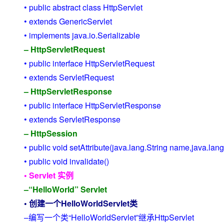
• public abstract class HttpServlet
• extends GenericServlet
• implements java.io.Serializable
– HttpServletRequest
• public interface HttpServletRequest
• extends ServletRequest
– HttpServletResponse
• public interface HttpServletResponse
• extends ServletResponse
– HttpSession
• public void setAttribute(java.lang.String name,java.lan
• public void invalidate()
• Servlet 实例
–“HelloWorld” Servlet
• 创建一个HelloWorldServlet类
–编写一个类“HelloWorldServlet”继承HttpServlet