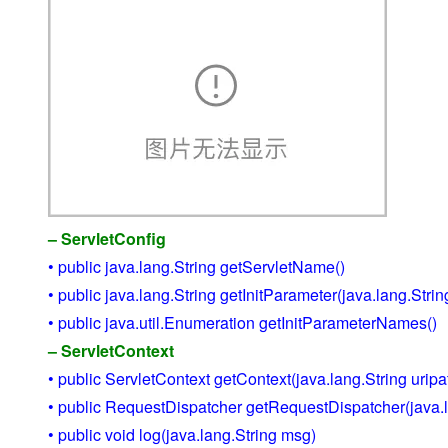
– ServletConfig
• public java.lang.String getServletName()
• public java.lang.String getInitParameter(java.lang.Str
• public java.util.Enumeration getInitParameterNames()
– ServletContext
• public ServletContext getContext(java.lang.String uripa
• public RequestDispatcher getRequestDispatcher(java.l
• public void log(java.lang.String msg)