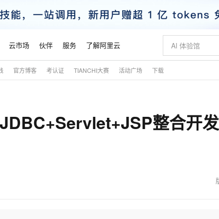
云市场
伙伴
服务
了解阿里云
践
官方博客
考认证
TIANCHI大赛
活动广场
下载
AI 特惠
数据与 API
成为产品伙伴
企业增值服务
最佳实践
价格计算器
AI 场景体
基础软件
产品伙伴合
阿里云认证
市场活动
配置报价
大模型
自助选配和估算价格
新方式
睿译宝，AI翻译排版一步到位
智启 AI 普惠权益
产品生态集成认证中心
企业支持计划
云上春晚
域名与网站
千问官方 MaaS 平台，为开发者和 Agent 而生，新用户赠送 1 亿 + tokens 额度
Qwen Aud
AI Coding
阿里云Maa
2026 阿里云
云服务器 E
为企业打
数据集
Windows
大模型认证
模型
NEW
NEW
JDBC+Servlet+JSP整合开
交付可用成果
值低价云产品抢先购
上传文档即自动完成翻译和格式还原
至高享 1亿+免费 tokens，加速 Al 应用落地
提供智能易用的域名与建站服务
智能编程，一键
安全可靠、
产品生态伙伴
专家技术服务
云上奥运之旅
弹性计算合作
阿里云中企出
手机三要素
宝塔 Linux
全部认证
价格优势
有专属领域专家
GLM-5.2：长任务时代开源旗舰模型
阿里云 OPC 创新助力计划
千问大模型
即刻拥有 DeepS
AI 电商营销
对象存储 O
大模型
产品生态伙伴工作台
企业增值服务台
云栖战略参考
云存储合作计
云栖大会
身份实名认证
CentOS
训练营
推动算力普惠，释放技术红利
最高返9万
多领域专家智能体,一键组建 AI 虚拟交付团队
快速构建应用程序和网站，即刻迈出上云第一步
至高百万元 Token 补贴，加速一人公司成长
多元化、高性能、安全可靠的大模型服务
真正可用的 1M 上下文,一次完成代码全链路开发
轻松解锁专属 Dee
从图文生成到
云上的中国
数据库合作计
活动全景
短信
Docker
图片和
站式影视创作平台
Hermes Agent，打造自进化智能体
Token Plan 模型订阅计划
数字证书管理服务（原SSL证书）
5 分钟轻松部署
AI 广告创作
无影云电脑
企业成长
NEW
信息公告
看见新力量
云网络合作计
OCR 文字识别
JAVA
证享300元代金券
可视化编排打通从文字构思到成片全链路闭环
全托管，含MySQL、PostgreSQL、SQL Server、MariaDB多引擎
自主进化，持久记忆，越用越聪明
Qwen3.8-Max 首发尝鲜，限时加量 10 倍，夜间低至2折
实现全站HTTPS，呈现可信的WEB访问
图文、视频一
随时随地安
魔搭 Mode
Kimi-K3
HappyHors
NEW
loud
服务实践
官网公告
金融模力时刻
Salesforce O
版
发票查验
全能环境
Claude Code + GStack 打造工程团队
千问办公，限时限量积分加倍
Qoder
低代码高效构
AI 建站
短信服务
型
NEW
作计划
Kimi 最新旗舰模型，长程编程与推理利器
让文字生成流
计划
创新中心
魔搭 ModelSc
健康状态
理服务
让AI从“聊天伙伴”进化为能干活的“数字员工”
安装技能 GStack，拥有专属 AI 工程团队
你的AI工作搭子，覆盖日常办公高频场景
面向真实软件的智能体编程平台
0 代码专业建
客户案例
天气预报查询
操作系统
态合作计划