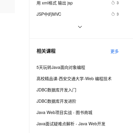
安全
用 xml格式 输出 jsp
我要投诉
e-1.1-I2V
Cosyvoice-V3-Flash
3
PolarDB
上云场景组合购
Milvus 弹性伸缩功能新增节
伴
漫剧创作，剧本、分镜、视频高效生成
100%兼容MySQL、PostgreSQL，兼容Oracle，支持集中和分布式
覆盖90%+业务场景，专享组合折扣价
点支持范围
畅自然，细节丰富
高表现力语音合成大模型，语音克隆听感自然
VPN
JSP中的MVC
3
ernetes 版 ACK
云聚AI 严选权益
AI 原生数据库服务发布
SSL 证书
jsp生成静态页面
536
2V
Fun-ASR
，一键激活高效办公新体验
理容器应用的 K8s 服务
精选AI产品，从模型到应用全链提效
Agent 数据网关
文戏情感细腻自然，动作戏激烈拳拳到肉，实现更强表演能力
支持中英文自由切换，具备更强的噪声鲁棒性
堡垒机
JSP标签JSTL(4)--URL
2
AI 用量加速计划
云原生数据库 PolarDB
防火墙
、识别商机，让客服更高效、服务更出色。
2020年了，还需要学习JSP吗？
新老同享，达量后返
Agentic Database 发布
1
相关课程
更多
主机安全
应用
5天玩转Java面向对象编程
千问办公
NEW
AI 应用及服务市场
的智能体编程平台
一站式AI生产力平台
高校精品课-西安交通大学-Web 编程技术
AI 应用
伶鹊
JDBC数据库开发入门
企业级人与Agent协作平台，接入和调度多个数字员工
智能客服平台，对话机器人、对话分析、智能外呼
大模型
JDBC数据库开发进阶
大模型服务平台百炼 - 全妙
自然语言处理
Java Web项目实战 - 图书商城
应用创作平台
多模态内容创作工具，已接入 DeepSeek
数据标注
Java面试疑难点解析 - Java Web开发
机器学习