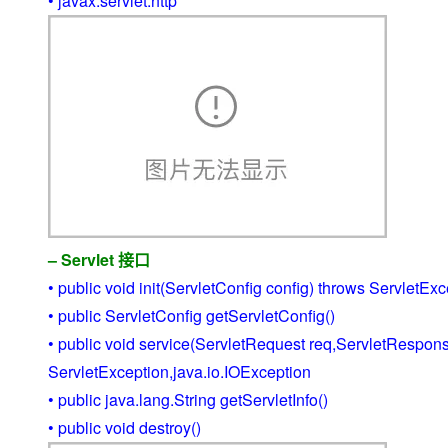
• javax.servlet.http
– Servlet 接口
• public void init(ServletConfig config) throws ServletEx
• public ServletConfig getServletConfig()
• public void service(ServletRequest req,ServletRespon
ServletException,java.io.IOException
• public java.lang.String getServletInfo()
• public void destroy()