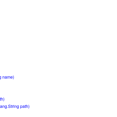
ing name)
th)
ang.String path)