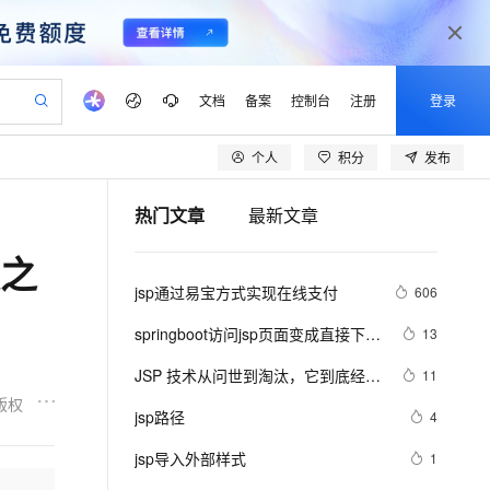
文档
备案
控制台
注册
登录
个人
积分
发布
验
作计划
器
AI 活动
专业服务
服务伙伴合作计划
开发者社区
加入我们
产品动态
服务平台百炼
阿里云 OPC 创新助力计划
热门文章
最新文章
一站式生成采购清单，支持单品或批量购买
io：打造专属 AI 语音助手
S产品伙伴计划（繁花）
峰会
CS
造的大模型服务与应用开发平台
一句话生成原生可编辑精美 PPT 文稿
AI 生产力先锋
Al MaaS 服务伙伴赋能合作
域名
博文
Careers
至高可申请百万元
Qwen3.8-Max 模型上线
发之
开启高性价比 AI 编程新体验
弹性可伸缩的云计算服务
Qwen-Audio-3.0-Realtime 端到端实时语音角色扮演
输入一句话想法, 轻松生成专业的 PPT
先锋实践拓展 AI 生产力的边界
Token 补贴，五大权
计划
海大会
伙伴信用分合作计划
商标
问答
社会招聘
jsp通过易宝方式实现在线支付
606
益加速 OPC 成功
eek-V4-Pro
SS
一键部署幻兽帕鲁游戏服务器
飞天发布时刻
HOT
Open Search 向量检索版支
划
备案
电子书
校园招聘
pSeek-V4-Pro
视频创作，一键激活电商全链路生产力
稳定、安全、高性价比、高性能的云存储服务
一键购买专属联机服务器，轻松开启游戏
所见，即是所愿
持视频检索 Pipeline 功能
更多支持
springboot访问jsp页面变成直接下
13
划
公司注册
镜像站
视频生成
语音识别与合成
载？
专属 QwenPaw
漫剧工坊：一站式动画创作平台
AI 实训营
HOT
应用身份服务 (IDaaS)
JSP 技术从问世到淘汰，它到底经历
11
合作伙伴培训与认证
划
上云迁移
站生成，高效打造优质广告素材
全接入的云上超级电脑
从聊天伙伴进化为能主动干活的本地数字员工
快速生产连贯的高质量长漫剧
从基础到进阶，Agent 创客手把手教你
OpenClaw 管理能力上线
了什么?
版权
lScope
我要反馈
e-1.1-T2V
Qwen3-TTS-Flash
jsp路径
4
查询合作伙伴
n Alibaba Cloud ISV 合作
代维服务
建企业门户网站
10 分钟搭建微信、支付宝小程序
MaxCompute MaxFrame 提
畅细腻的高质量视频
离线语音合成大模型，多语言方言自适应，低延迟高稳定
创新加速
jsp导入外部样式
ope
登录合作伙伴管理后台
1
我要建议
站，无忧落地极速上线
以可视化方式快速构建移动和 PC 门户网站
国内短信简单易用，安全可靠，秒级触达，全球覆盖200+国家和地区。
高效部署网站，快速应用到小程序
供自动弹性内存功能