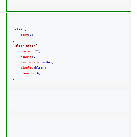
.clear
{
    zoom
:
1
;

}
.clear:after
{
    content
:
""
;
    height
:
0
;
    visibility
:
hidden
;
    display
:
block
;
    clear
:
both
;

}