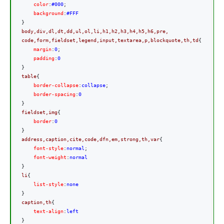
    color
:
#000
;
    background
:
}
body,div,dl,dt,dd,ul,ol,li,h1,h2,h3,h4,h5,h6,pre,

code,form,fieldset,legend,input,textarea,p,blockquote,th,td
{
    margin
:
0
;
    padding
:
}
table
{
    border-collapse
:
collapse
;
    border-spacing
:
}
fieldset,img
{
    border
:
}
address,caption,cite,code,dfn,em,strong,th,var
{
    font-style
:
normal
;
    font-weight
:
}
li
{
    list-style
:
}
caption,th
{
    text-align
:
}