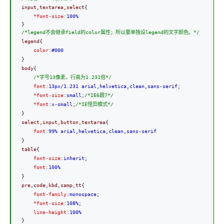
input,textarea,select
{
    *font-size
:
/*
legend不会继承field的color属性；所以要单独设legend的文字颜色。
*/
legend
{
    color
:
}
body
{

/*
字号13像素，行高为1.231倍
*/
    font
:
13px/1.231 arial,helvetica,clean,sans-serif
;
    *font-size
:
small
;
/*
IE6跟7
*/
    *font
:
x-small
;
/*
IE怪异模式
*/
}
select,input,button,textarea
{
    font
:
}
table
{
    font-size
:
inherit
;
    font
:
}
pre,code,kbd,samp,tt
{
    font-family
:
monospace
;
    *font-size
:
108%
;
    line-height
:
}