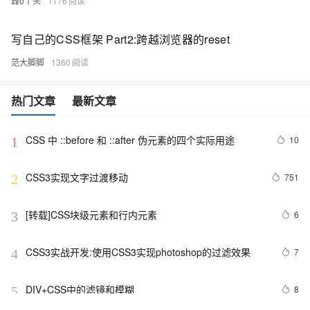
鋒o丫头
1176
写自己的CSS框架 Part2:跨越浏览器的reset
范大脚脚
1360
热门文章
最新文章
CSS 中 ::before 和 ::after 伪元素的四个实际用途
10
1
CSS3实现文字过渡移动
751
2
[转载]CSS块级元素和行内元素
6
3
CSS3实战开发:使用CSS3实现photoshop的过滤效果
7
4
DIV+CSS中的滤镜和模糊
8
5