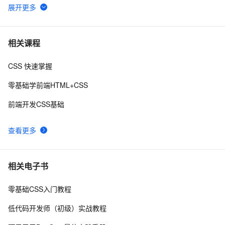
使用CSS实现 图片帧动画 与 曲线运动
8
6
【01】完成新年倒计时页面-蛇年新年快乐倒计时领取礼
9
7
相关课程
物放烟花html代码优雅草科技央千澈写采用
html5+div+CSS+JavaScript-优雅草卓伊凡-做一条关于新
CSS 快速掌握
CSS中如何实现DIV居中
8
8
年的代码分享给你们-为了C站的分拼一下子
零基础学前端HTML+CSS
揭秘CSS布局神器：vw/vh、rem、%与px大PK，掌握它
6
9
前端开发CSS基础
们，让你的网页设计秒变高大上，面试难题迎刃而解！
CSS Content 属性妙用
4
10
查看更多
相关电子书
零基础CSS入门教程
低代码开发师（初级）实战教程