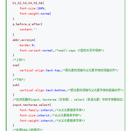
h1,h2,h3,h4,h5,h6
{
    font-size
:
100%
;
    font-weight
:
}
q:before,q:after
{
    content
:
}
abbr,acronym
{
    border
:
0
;
    font-variant
:
normal
;
/*
small-caps 小型的大写字母体
*/
/*
上标
*/
sup
{
    vertical-align
:
text-top
;
/*
把元素的顶端与父元素字体的顶端对齐
*/
/*
下标
*/
sub
{
    vertical-align
:
text-bottom
;
/*
把元素的顶端与父元素字体的底端对齐
*/
/*
在浏览器中input，textarea（文本框），select（多选元素）中的字体都会比父元
input,textarea,select
{
    font-family
:
inherit
;
/*
从父元素继承字体
*/
    font-size
:
inherit
;
/*
从父元素继承字体
*/
    font-weight
:
inherit
;
/*
从父元素继承字体
*/
/*
处理IE6/7的情况
*/