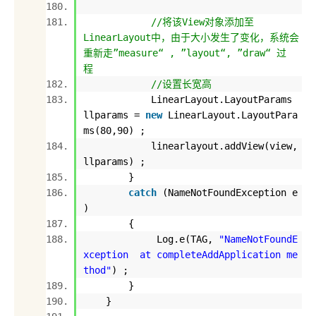
//将该View对象添加至
LinearLayout中，由于大小发生了变化，系统会
重新走”measure“ , ”layout“, ”draw“ 过
程
//设置长宽高
LinearLayout.LayoutParams
llparams =
new
LinearLayout.LayoutPara
ms(
80
,
90
) ;
linearlayout.addView(view,
llparams) ;
}
catch
(NameNotFoundException e
)
{
Log.e(TAG,
"NameNotFoundE
xception at completeAddApplication me
thod"
) ;
}
}