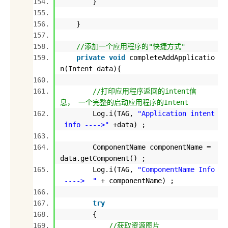
}
}
//添加一个应用程序的"快捷方式"
private
void
completeAddApplicatio
n(Intent data){
//打印应用程序返回的intent信
息， 一个完整的启动应用程序的Intent
Log.i(TAG,
"Application intent
info ---->"
+data) ;
ComponentName componentName =
data.getComponent() ;
Log.i(TAG,
"ComponentName Info
----> "
+ componentName) ;
try
{
//获取资源图片