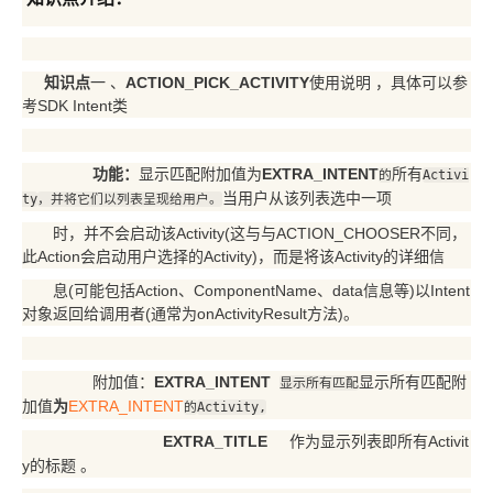
知识点
一 、
ACTION_PICK_ACTIVITY
使用说明 ，具体可以参
考SDK Intent
类
功能：
显示匹配附加值为
EXTRA_INTENT
所有
的
Activi
当用户从该列表选中一项
ty
，并将它们以列表呈现给用户。
时，
并不会启动该Activity(这与与ACTION_CHOOSER不同，
此Action会启动用户选择的Activity)，而是将该Activity的详细信
息
(可
能包括Action、ComponentName、data信息等)以Intent
对象返回给调用者(通常为onActivityResult方法)。
附加值：
EXTRA_INTENT
显示所有匹配附
显示所有匹配
加值
为
EXTRA_INTENT
的
Activity,
EXTRA_TITLE
作为
显示列表即所有Activit
y的标题 。