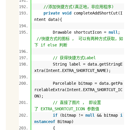
//添加快捷方式(真正地，非应用程序)
private
void
completeAddShortCut(I
ntent data){
Drawable shortcutIcon =
null
;
//快捷方式的图标 ， 可以有两种方式获取，如
下 if else 判断
// 获得快捷方式Label
String label = data.getStringE
xtra(Intent.EXTRA_SHORTCUT_NAME);
Parcelable bitmap = data.getPa
rcelableExtra(Intent.EXTRA_SHORTCUT_IC
ON);
// 直接了图片 ， 即设置
了 EXTRA_SHORTCUT_ICON 参数值
if
(bitmap !=
null
&& bitmap
i
nstanceof
Bitmap)
{