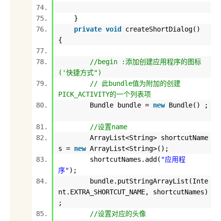
}
private
void
createShortDialog()
{
//begin :添加创建应用程序的图标
('快捷方式")
// 此bundle值为附加的创建
PICK_ACTIVITY的一个列表项
Bundle bundle =
new
Bundle() ;
//设置name
ArrayList<String> shortcutName
s =
new
ArrayList<String>();
shortcutNames.add(
"应用程
序"
);
bundle.putStringArrayList(Inte
nt.EXTRA_SHORTCUT_NAME, shortcutNames)
;
//设置对应的头像