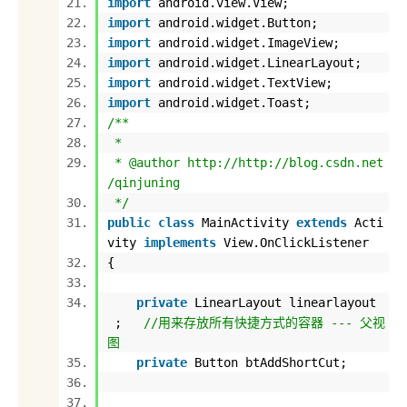
import
android.view.View;
import
android.widget.Button;
import
android.widget.ImageView;
import
android.widget.LinearLayout;
import
android.widget.TextView;
import
android.widget.Toast;
/**
*
* @author http://http://blog.csdn.net
/qinjuning
*/
public
class
MainActivity
extends
Acti
vity
implements
View.OnClickListener
{
private
LinearLayout linearlayout
;
//用来存放所有快捷方式的容器 --- 父视
图
private
Button btAddShortCut;