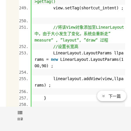
>getTag()
view.setTag(shortcut_intent) ;
//将该View对象添加至LinearLayout
中，由于大小发生了变化，系统会重新走”
measure“ , ”layout“, ”draw“ 过程
//设置长宽高
LinearLayout.LayoutParams llpa
rams =
new
LinearLayout.LayoutParams(
1
00
,
90
) ;
linearlayout.addView(view,llpa
rams) ;
下一篇
}
//点击事件
@Override
目录
public
void
onClick(View v) {
Object tag = v.getTag() ;