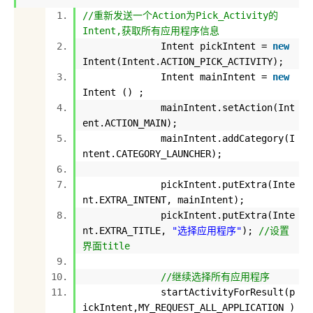
//重新发送一个Action为Pick_Activity的
Intent,获取所有应用程序信息
Intent pickIntent =
new
Intent(Intent.ACTION_PICK_ACTIVITY);
Intent mainIntent =
new
Intent () ;
mainIntent.setAction(Int
ent.ACTION_MAIN);
mainIntent.addCategory(I
ntent.CATEGORY_LAUNCHER);
pickIntent.putExtra(Inte
nt.EXTRA_INTENT, mainIntent);
pickIntent.putExtra(Inte
nt.EXTRA_TITLE,
"选择应用程序"
);
//设置
界面title
//继续选择所有应用程序
startActivityForResult(p
ickIntent,MY_REQUEST_ALL_APPLICATION )