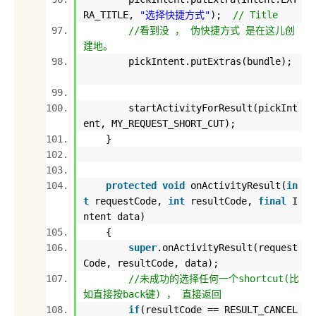
RA_TITLE,
"选择快捷方式"
);
// Title
//看到没 ， 伪快捷方式 是在这儿创
建地。
pickIntent.putExtras(bundle);
startActivityForResult(pickInt
ent, MY_REQUEST_SHORT_CUT);
}
protected
void
onActivityResult(
in
t
requestCode,
int
resultCode,
final
I
ntent data)
{
super
.onActivityResult(request
Code, resultCode, data);
//未成功的选择任何一个shortcut(比
如直接按back键) ， 直接返回
if
(resultCode == RESULT_CANCEL