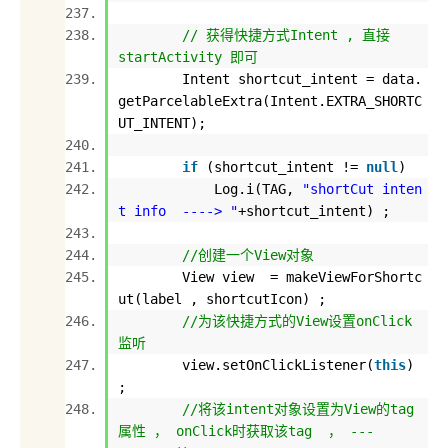
// 获得快捷方式Intent , 直接
startActivity 即可
Intent shortcut_intent = data.
getParcelableExtra(Intent.EXTRA_SHORTC
UT_INTENT);
if
(shortcut_intent !=
null
)
Log.i(TAG,
"shortCut inten
t info ----> "
+shortcut_intent) ;
//创建一个View对象
View view = makeViewForShortc
ut(label , shortcutIcon) ;
//为该快捷方式的View设置onClick
监听
view.setOnClickListener(
this
)
;
//将该intent对象设置为View的tag
属性 ， onClick时获取该tag ， ---