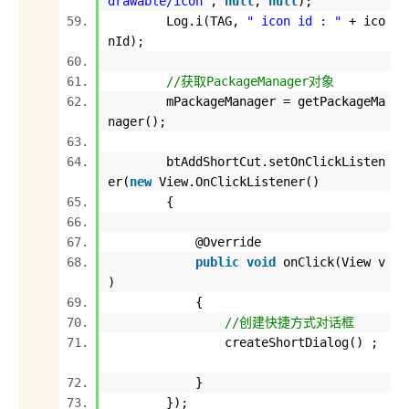
drawable/icon"
,
null
,
null
);
Log.i(TAG,
" icon id : "
+ ico
nId);
//获取PackageManager对象
mPackageManager = getPackageMa
nager();
btAddShortCut.setOnClickListen
er(
new
View.OnClickListener()
{
@Override
public
void
onClick(View v
)
{
//创建快捷方式对话框
createShortDialog() ;
}
});