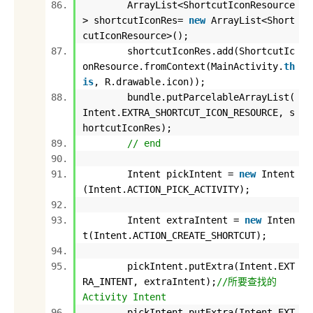
ArrayList<ShortcutIconResource
> shortcutIconRes=
new
ArrayList<Short
cutIconResource>();
shortcutIconRes.add(ShortcutIc
onResource.fromContext(MainActivity.
th
is
, R.drawable.icon));
bundle.putParcelableArrayList(
Intent.EXTRA_SHORTCUT_ICON_RESOURCE, s
hortcutIconRes);
// end
Intent pickIntent =
new
Intent
(Intent.ACTION_PICK_ACTIVITY);
Intent extraIntent =
new
Inten
t(Intent.ACTION_CREATE_SHORTCUT);
pickIntent.putExtra(Intent.EXT
RA_INTENT, extraIntent);
//所要查找的
Activity Intent
pickIntent.putExtra(Intent.EXT