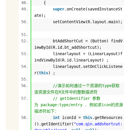
{
super
.onCreate(savedInstanceSt
ate);
setContentView(R.layout.main);
btAddShortCut = (Button) findV
iewById(R.id.bt_addShortcut);
linearlayout = (LinearLayout)f
indViewById(R.id.linearLayout) ;
linearlayout.setOnClickListene
r(
this
) ;
//演示如何通过一个资源的type获取
该资源文件在R文件中的整数描述符
// getIdentifier 参数
为 package:type/entry . 例如求icon的资源
描述符如下：
int
iconId =
this
.getResources
().getIdentifier(
"com.qin.addshortcut: