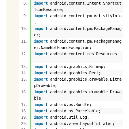
import
android.content.Intent.Shortcut
IconResource;
import
android.content.pm.ActivityInfo
;
import
android.content.pm.PackageManag
er;
import
android.content.pm.PackageManag
er.NameNotFoundException;
import
android.content.res.Resources;
import
android.graphics.Bitmap;
import
android.graphics.Rect;
import
android.graphics.drawable.Bitma
pDrawable;
import
android.graphics.drawable.Drawa
ble;
import
android.os.Bundle;
import
android.os.Parcelable;
import
android.util.Log;
import
android.view.LayoutInflater;