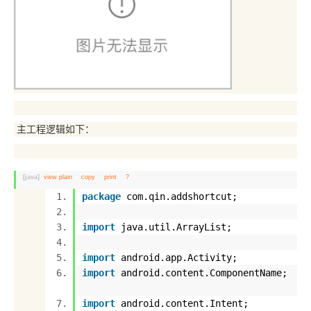
主工程逻辑如下：
[java]
view plain
copy
print
?
package
com.qin.addshortcut;
import
java.util.ArrayList;
import
android.app.Activity;
import
android.content.ComponentName;
import
android.content.Intent;