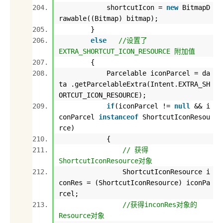
shortcutIcon =
new
BitmapD
rawable((Bitmap) bitmap);
}
else
//设置了
EXTRA_SHORTCUT_ICON_RESOURCE 附加值
{
Parcelable iconParcel = da
ta .getParcelableExtra(Intent.EXTRA_SH
ORTCUT_ICON_RESOURCE);
if
(iconParcel !=
null
&& i
conParcel
instanceof
ShortcutIconResou
rce)
{
// 获得
ShortcutIconResource对象
ShortcutIconResource i
conRes = (ShortcutIconResource) iconPa
rcel;
//获得inconRes对象的
Resource对象