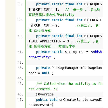
private
static
final
int
MY_REQUES
T_SHORT_CUT =
1
;
// 第一步 、 显示所
有能创建快捷方式的Activity
private
static
final
int
MY_CREATE
_SHOURT_CUT =
2
;
//第二步、 创
建 真快捷方式
private
static
final
int
MY_REQUES
T_ALL_APPLICATION =
3
;
//第二步 、创
建 伪快捷方式 -- 应用程序类
private
static
String TAG =
"AddSh
ortActivity"
;
private
PackageManager mPackageMan
ager =
null
;
/** Called when the activity is fi
rst created. */
@Override
public
void
onCreate(Bundle savedI
nstanceState)