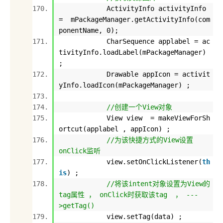
ActivityInfo activityInfo
= mPackageManager.getActivityInfo(com
ponentName,
0
);
CharSequence applabel = ac
tivityInfo.loadLabel(mPackageManager)
;
Drawable appIcon = activit
yInfo.loadIcon(mPackageManager) ;
//创建一个View对象
View view = makeViewForSh
ortcut(applabel , appIcon) ;
//为该快捷方式的View设置
onClick监听
view.setOnClickListener(
th
is
) ;
//将该intent对象设置为View的
tag属性 ， onClick时获取该tag ， ---
>getTag()
view.setTag(data) ;