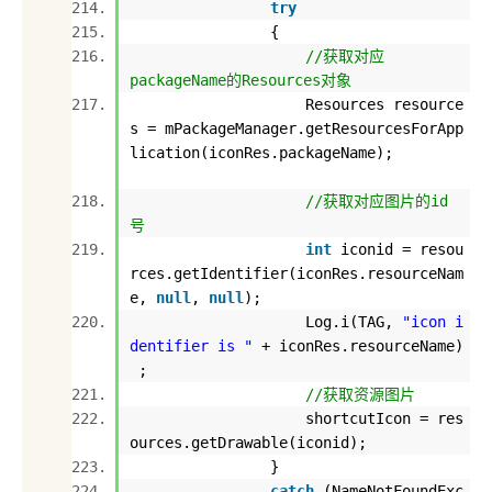
try
{
//获取对应
packageName的Resources对象
Resources resource
s = mPackageManager.getResourcesForApp
lication(iconRes.packageName);
//获取对应图片的id
号
int
iconid = resou
rces.getIdentifier(iconRes.resourceNam
e,
null
,
null
);
Log.i(TAG,
"icon i
dentifier is "
+ iconRes.resourceName)
;
//获取资源图片
shortcutIcon = res
ources.getDrawable(iconid);
}
catch
(NameNotFoundExc