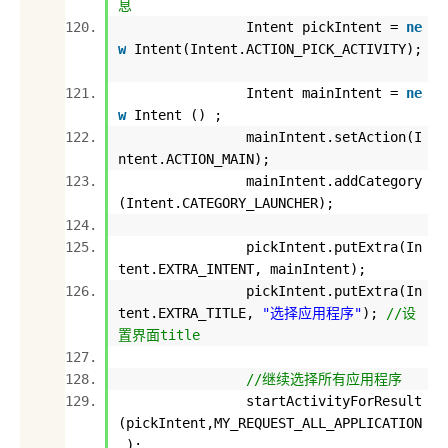
息
Intent pickIntent =
ne
w
Intent(Intent.ACTION_PICK_ACTIVITY);
Intent mainIntent =
ne
w
Intent () ;
mainIntent.setAction(I
ntent.ACTION_MAIN);
mainIntent.addCategory
(Intent.CATEGORY_LAUNCHER);
pickIntent.putExtra(In
tent.EXTRA_INTENT, mainIntent);
pickIntent.putExtra(In
tent.EXTRA_TITLE,
"选择应用程序"
);
//设
置界面title
//继续选择所有应用程序
startActivityForResult
(pickIntent,MY_REQUEST_ALL_APPLICATION
);