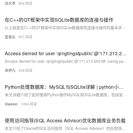
站大爷
854
在C++的QT框架中实现SQLite数据库的连接与操作
以上就是在C++的QT框架中实现SQLite数据库的连接与操作的基本步骤。这些步骤包括创建数据库连接、执行SQL命令、处理查询结果和关闭数据库连接。在实际使用中，你可能需要根据具体的需求来修改这些代码。
蓝易云
907
Access denied for user ‘qingtingstpublic’@’171.213.253.88’ (using password: YES)宝塔数据库远程无法连接-宝塔数据远程无法连接的正确解决方案-优雅草央千澈-问题解决
Access denied for user ‘qingtingstpublic’@’171.213.253.88’ (using password: YES)宝塔数据库远程无法连接-宝塔数据远程无法连接的正确解决方案-优雅草央千澈-问题解决
卓伊凡
458
Python处理数据库：MySQL与SQLite详解 | python小知识
本文详细介绍了如何使用Python操作MySQL和SQLite数据库，包括安装必要的库、连接数据库、执行增删改查等基本操作，适合初学者快速上手。
AIweker
1464
使用访问指导(SQL Access Advisor)优化数据库业务负载
本文介绍了Oracle的SQL访问指导（SQL Access Advisor）的应用场景及其使用方法。访问指导通过分析给定的工作负载，提供索引、物化视图和分区等方面的优化建议，帮助DBA提升数据库性能。具体步骤包括创建访问指导任务、创建工作负载、连接工作负载至访问指导、设置任务参数、运行访问指导、查看和应用优化建议。访问指导不仅针对单条SQL语句，还能综合考虑多条SQL语句的优化效果，为DBA提供全面的决策支持。