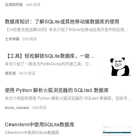
云深知何处
466
数据库知识：了解SQLite或其他移动端数据库的使用
【10月更文挑战第22天】本文介绍了SQLite在移动应用开发中的应用，包括其优势、如何在Android中集成SQLite、基本的数据库操作（增删改查）、并发访问和事务处理等。通过示例代码，帮助开发者更好地理解和使用SQLite。此外，还提到了其他移动端数据库的选择。
土木林森
529
【工具】轻松解锁SQLite数据库，一窥微信聊天记录小秘密
本文介绍了一款名为PyWxDump的开源工具，它可以获取微信账户信息、解密SQLite数据库以查看和备份聊天记录。此工具适用于已登录电脑版微信的用户，通过GitHub下载后简单几步即可操作。适合对数据恢复感兴趣的开发者，但请注意合法合规使用并尊重隐私。
胡东旭
4072
使用 Python 解析火狐浏览器的 SQLite3 数据库
本文介绍如何使用 Python 解析火狐浏览器的 SQLite3 数据库，包括书签、历史记录和下载记录等。通过安装 Python 和 SQLite3，定位火狐数据库文件路径，编写 Python 脚本连接数据库并执行 SQL 查询，最终输出最近访问的网站历史记录。
bruce_xiaowei
548
C#winform中使用SQLite数据库
C#winform中使用SQLite数据库