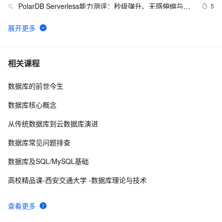
PolarDB Serverless能力测评：秒级弹升、无感伸缩与强
5
5
一致性，助您实现高效云数据库管理！
SQLite数据库的备份
13
6
如何在 Oracle 中创建可插入数据库（PDB）？
10
7
相关课程
数据库的前世今生
weblogic连接RAC数据库
4
8
数据库核心概念
「时序数据库」时间序列数据与MongoDB：第一部分-简
2
9
从传统数据库到云数据库演进
介
征文分享｜OceanBase 3.1.2 数据库性能测试探索
5
10
数据库常见问题排查
数据库及SQL/MySQL基础
高校精品课-西安交通大学 -数据库理论与技术
查看更多