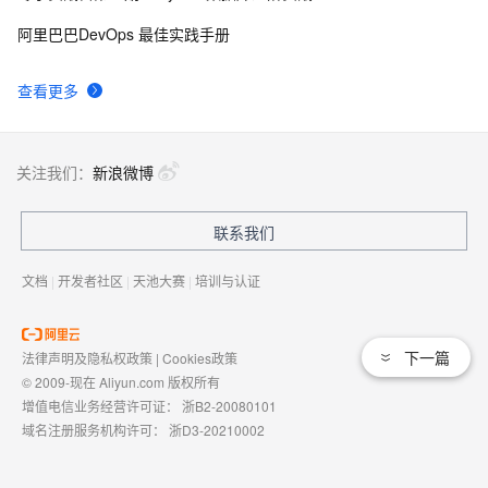
ArcGIS Pro下载离线影像
4
9
阿里巴巴DevOps 最佳实践手册
ArcGIS API for Silverlight 中根据坐标点在地图上打标
593
10
查看更多
记
关注我们：
新浪微博
联系我们
文档
|
开发者社区
|
天池大赛
|
培训与认证
下一篇
法律声明及隐私权政策
|
Cookies政策
© 2009-现在 Aliyun.com 版权所有
增值电信业务经营许可证：
浙B2-20080101
域名注册服务机构许可：
浙D3-20210002
浙公网安备 33010602009975号
浙B2-20080101-4