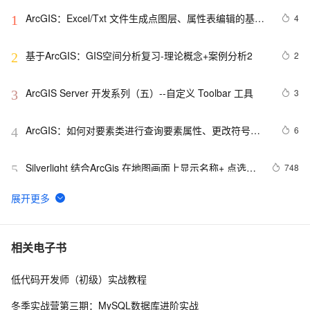
ArcGIS：Excel/Txt 文件生成点图层、属性表编辑的基本
4
1
方法、属性表之间的连接（合并）和关联的操作、属性表
的字段计算器的使用
基于ArcGIS：GIS空间分析复习-理论概念+案例分析2
2
2
ArcGIS Server 开发系列（五）--自定义 Toolbar 工具
3
3
ArcGIS：如何对要素类进行查询要素属性、更改符号、
6
4
标记？
Silverlight 结合ArcGis 在地图画面上显示名称+ 点选图
748
5
层事件委派
ArcGIS API for Silverlight 查找点聚焦的一个注意点
3
6
ArcGIS 栅格数据已加载后的获取
599
7
相关电子书
低代码开发师（初级）实战教程
[ ArcGIS Server技术版]如何得到本机上的所有的REST服
2
8
务？
冬季实战营第三期：MySQL数据库进阶实战