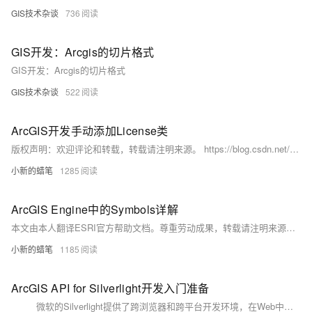
GIS技术杂谈
736
GIS开发：Arcgis的切片格式
GIS开发：Arcgis的切片格式
GIS技术杂谈
522
ArcGIS开发手动添加License类
版权声明：欢迎评论和转载，转载请注明来源。 https://blog.csdn.net/zy332719794/article/details/43699511 第一步： 在工程中添加类： 类文件名“LicenseInitializer.
小新的蜡笔
1285
ArcGIS Engine中的Symbols详解
本文由本人翻译ESRI官方帮助文档。尊重劳动成果，转载请注明来源。 Symbols ArcObjects用了三种类型的Symbol（符号样式）来绘制图形特征：marker symbols（标记符号），line symbols（线符号），和fill symbols（填充符号）。
小新的蜡笔
1185
ArcGIS API for Silverlight开发入门准备
微软的Silverlight提供了跨浏览器和跨平台开发环境，在Web中可用于创建和展现富互联网应用（RIA，Rich Internet Application）。