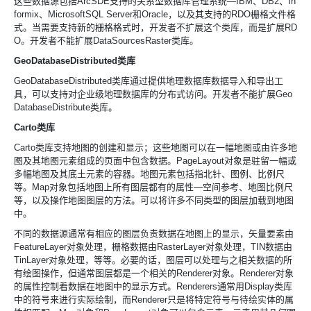
这些数据源包括
ArcSDE支持的关系型数据库管理系统
—IBM、
DB2、
In
formix、
MicrosoftSQL Server和
Oracle，以及其支持的
RDO栅格文件格
式。当需要支持新的栅格格式时，开发者不扩展这个类库，而是扩展
RD
O。开发者不能扩展
DataSourcesRaster类库。
GeoDatabaseDistributed类库
GeoDatabaseDistributed类库通过提供地理数据库数据导入和导出工
具，可以支持对企业级地理数据库的分布式访问。开发者不能扩展
Geo
DatabaseDistribute类库。
Carto类库
Carto类库支持地图的创建和显示；这些地图可以在一幅地图或由许多地
图及其地图元素组成的页面中包含数据。
PageLayout对象是驻留一幅或
多幅地图及其底土元素的容器。地图元素包括指北针、图例、比例尺
等。
Map对象包括地图上所有图层都有的属性
—空间参考、地图比例尺
等，以及操作地图图层的方法。可以将许多不同类型的图层加载到地图
中。
不同的数据源通常有相应的图层负责数据在地图上的显示，矢量要素由
FeatureLayer对象处理，栅格数据由
RasterLayer对象处理，
TIN数据由
TinLayer对象处理，等等。必要的话，图层可以处理与之相关数据的所
有绘图操作，但通常图层都是一个相关的
Renderer对象。
Renderer对象
的属性控制着数据在地图中的显示方式。
Renderers通常用
Display类库
中的符号来进行实际绘制，而
Renderer只是将特定符号与待绘实体的属