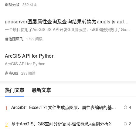
暖枫无敌
862
geoserver图层属性查询及查询结果转换为arcgis js api能使用的格式
一个项目使用了ArcGIS JS API开发GIS展示层，但GIS服务使用了Geoserver，这时加载Geoserver数据和查询数据就和之前完全不一样了，以下介绍下我使用ArcGIS JS API+Geoserver开发过程中解决Geoserver图层属性查询的一个方案。
馨语随风飞
1729
ArcGIS API for Python
ArcGIS API for Python
点点GIS
293
热门文章
最新文章
ArcGIS：Excel/Txt 文件生成点图层、属性表编辑的基本
4
1
方法、属性表之间的连接（合并）和关联的操作、属性表
的字段计算器的使用
基于ArcGIS：GIS空间分析复习-理论概念+案例分析2
2
2