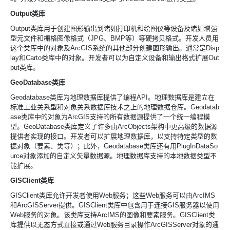
Output类库
Output类库用于创建图形输出到诸如打印机和绘图仪等设备及诸如增强
型元文件和栅格图像格式（
JPG、
BMP等）等硬拷贝格式。开发人员用
这个类库中的对象及
ArcGIS系统的其他部分创建图形输出。通常是
Disp
lay和
Carto类库中的对象。开发者可以为自定义设备和输出格式扩展
Out
put类库。
GeoDatabase类库
Geodatabase类库为地理数据库提供了编程
API。地理数据库是建立在
标准工业关系型和对象关系数据库技术之上的地理数据仓库。
Geodatab
ase类库中的对象为
ArcGIS支持的所有数据源提供了一个统一编程模
型。
GeoDatabase类库定义了许多由
ArcObjects架构中更高级的数据源
提供者实现的接口。开发者可以扩展地理数据库，以支持特定类型的数
据对象（要素、类等）；此外，
Geodatabase类库还有用
PlugInDataSo
urce对象添加的自定义矢量数据源。地理数据库支持的本地数据类型不
能扩展。
GISClient类库
GISClient类库允许开发者使用
Web服务；这些
Web服务可以由
ArcIMS
和
ArcGISServer提供。
GISClient类库中包含用于连接
GIS服务器以使用
Web服务的对象。该类库支持
ArcIMS的图像和要素服务。
GISClient类
库提供以无态方式直接或通过
Web服务目录操作
ArcGISServer对象的通