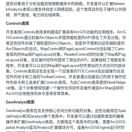
提供对象用于分析加载到地理数据库中的网络。开发者开以扩展
Networ
kAnalysis类库以便支持自定义网络追踪。这个类库目的在于操作公共网
络：供气管线、电力供应线网等。
Controls类库
开发者用
Controls类库来构建或扩展具有
ArcGIS功能的应用程序。
ArcG
ISControls通过封装
ArcObjects并提供粗粒度的
API简化了开发过程。尽
管这些控件封装了细粒度的
ArcObjects，但是并不限制对这些细粒度的
ArcObjects的访问。
MapControl和
PageLayoutControl分别封装了
Carto
类库的的
Map和
PageLayout对象。
ReaderControl同时封装了
Map和
Pag
eLayout对象，且在操作控件时提供了简化的
API。如果授权了地图发布
程序，开发者可以以访问
Map和
PageLayout控件类似的方式访问内部对
象。
Controls类库还包含实现一个目录表的
TOCControl及驻留操作合适
控件的命令和工具的
ToolbarControl。开发者通过创建自己的用于操作控
件的命令和工具来扩展
Controls类库。为此
Controls类库提供
HookHelpe
r对象。这个对象使得创建一个操作任何控件及操作诸如
ArcMap这样的
ArcGIS应用程序的命令变得非常简单。
GeoAnalyst类库
GeoAnalyst类库包含支持核心空间分析功能的对象。这些功能用在
Spat
ialAnalyst和
3Danalyst两个类库中。开发者可以通过创建新类型的栅格
操作来扩展
GeoAnalyst类库。为使用这个类库中的对象，需要
ArcGISS
patial Analyst或
3DAnalyst扩展模块许可，或者
ArcGISEngine运行时空