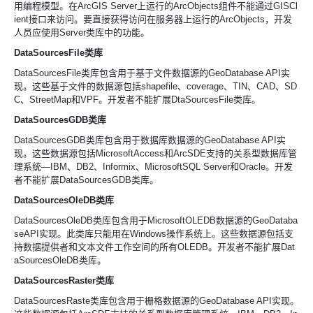
用编程模型。在
ArcGIS Server上运行的
ArcObjects组件不能通过
GISCl
ient接口来访问。要直接获得访问在服务器上运行的
ArcObjects，开发
人员应使用
Server类库中的功能。
DataSourcesFile类库
DataSourcesFile类库包含用于基于文件数据源的
GeoDatabase API实
现。这些基于文件的数据源包括
shapefile、
coverage、
TIN、
CAD、
SD
C、
StreetMap和
VPF。开发者不能扩展
DtaSourcesFile类库。
DataSourcesGDB类库
DataSourcesGDB类库包含用于数据库数据源的
GeoDatabase API实
现。这些数据源包括
MicrosoftAccess和
ArcSDE支持的关系型数据库管
理系统
—IBM、
DB2、
Informix、
MicrosoftSQL Server和
Oracle。开发
者不能扩展
DataSourcesGDB类库。
DataSourcesOleDB类库
DataSourcesOleDB类库包含用于
MicrosoftOLEDB数据源的
GeoDataba
seAPI实现。此类库只能用在
Windows操作系统上。这些数据源包括支
持数据提供者和文本文件工作空间的所有
OLEDB。开发者不能扩展
Dat
aSourcesOleDB类库。
DataSourcesRaster类库
DataSourcesRaste类库包含用于栅格数据源的
GeoDatabase API实现。