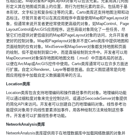
性相匹配。
Map对象和
PageLayout对象可以包含元素。元素用其几何图
形定义其在地图或页面上的位置，用行为控制元素的显示。包括用于基
本形状、文字标注和复杂标注等的元素。
Carto类库还支持地图注释和动
态标注。尽管开发者可以在其应用程序中直接使用
Map和
PageLayout对
象，但通常来说开发者更经常使用更高级的对象，如
MapControl、
Page
LayoutControl或
ArcGIS应用程序。这些高级对象简化了一些任务，尽
管它们也提供对更低级别的
Map和
PageLayout对象的访问，允许开发者
更好的控制对象。
Map和
Pagelayout对象并不是
Carto类库中提供地图和
页面绘制的仅有对象。
MxdServer和
MapServer对象都支持地图和页面
的绘制，但不是绘制到窗口中，而是直接绘制到文件中。开发者可以用
MapDocument对象保存地图和地图文档（
.mxd）中页面布局的状态，
以便在
ArcMap或
ArcGIS控件中使用。
Carto类库通常可以在许多方面进
行扩展。自定义
Renderer、
Layer等都很普遍。自定义图层通常是向地
图应用程序中加载自定义数据最简单的方法。
Location类库
Location类库包含支持地理编码和操作路径事件的对象。地理编码功能
可以通过细粒度对象来完全控制访问，或通过
GeocodeServer对象提供
的简化
API来访问。开发者可以创建自己的地理编码对象。线性参考功
能提供对象用于向线性要素添加事件，用各种绘制方法来绘制这些事
件。开发者可以扩展线性参考功能。
NetworkAnalysis类库
NetworkAnalysis类库提供用于在地理数据库中加载网络数据的对象并