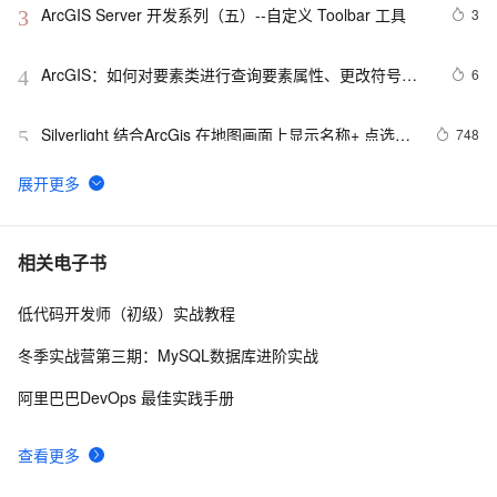
ArcGIS Server 开发系列（五）--自定义 Toolbar 工具
3
3
ArcGIS：如何对要素类进行查询要素属性、更改符号、
6
4
标记？
Silverlight 结合ArcGis 在地图画面上显示名称+ 点选图
748
5
层事件委派
ArcGIS API for Silverlight 查找点聚焦的一个注意点
3
6
ArcGIS 栅格数据已加载后的获取
599
7
相关电子书
低代码开发师（初级）实战教程
[ ArcGIS Server技术版]如何得到本机上的所有的REST服
2
8
务？
冬季实战营第三期：MySQL数据库进阶实战
ArcGIS Pro下载离线影像
4
9
阿里巴巴DevOps 最佳实践手册
ArcGIS API for Silverlight 中根据坐标点在地图上打标
593
10
查看更多
记