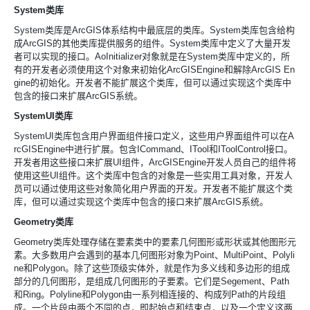
System类库
System类库是
ArcGIS体系结构中最底层的类库。
System类库包含给构
成
ArcGIS的其他类库提供服务的组件。
System类库中定义了大量开发
者可以实现的接口。
AoInitializer对象就是在
System类库中定义的，所
有的开发者必须使用这个对象来初始化
ArcGISEngine和解除
ArcGIS En
gine的初始化。开发者不能扩展这个类库，但可以通过实现这个类库中
包含的接口来扩展
ArcGIS系统。
SystemUI类库
SystemUI类库包含用户界面组件接口定义，这些用户界面组件可以在
A
rcGISEngine中进行扩展。包含
ICommand、
ITool和
IToolControl接口。
开发者用这些接口来扩展
UI组件，
ArcGISEngine开发人员自己的组件将
使用这些
UI组件。这个类库中包含的对象是一些实用工具对象，开发人
员可以通过使用这些对象简化用户界面的开发。开发者不能扩展这个类
库，但可以通过实现这个类库中包含的接口来扩展
ArcGIS系统。
Geometry类库
Geometry类库处理存储在要素类中的要素几何图形或形状或其他图形元
素。大多数用户会遇到的基本几何图形对象为
Point、
MultiPoint、
Polyli
ne和
Polygon。除了这些顶级实体外，就是作为多义线和多边形的组成
部分的几何图形，是组成几何图形的子要素。它们是
Segement、
Path
和
Ring。
Polyline和
Polygon由一系列相连接的、构成列
Path的片段组
成。一个片段由两个不同的点，即起始点和结束点，以及一个定义这两