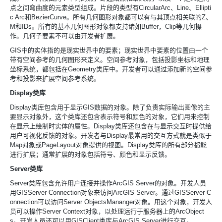
点之间弯曲度的元素类型组成。片段的类型有
CircularArc、
Line、
Ellipti
c Arc和
BezierCurve。所有几何图形对象都可以有与其顶点相关联的
Z、
M和
IDs。所有的基本几何图形对象都支持诸如
Buffer，
Clip等几何操
作。几何子要素不可以由开发者扩展。
GIS中的实体指的是现实世界中的要素；现实世界中要素的位置由一个
带有空间参考的几何图形来定义。空间参考对象，包括投影坐标和地理
坐标系统，都包括在
Geometry类库中。开发者可以通过添加新的空间参
考和投影来扩展空间参考系统。
Display类库
Display类库包含用于显示
GIS数据的对象。除了负责实际输出图像的主
要显示对象外，这个类库还包含表示符号和颜色的对象，它们用来控制
在显示上绘制时实体的属性。
Display类库还包含在与显示交互时提供给
用户可视化反馈的对象。开发者与
Display最常用的交互方式就是类似于
Map对象或
PageLayout对象提供的视图。
Display类库的所有部分都能
进行扩展；通常扩展的对象包括符号、颜色和显示反馈。
Server类库
Server类库包含允许用户连接并操作
ArcGIS Server的对象。开发人员
用
GISServer Connection对象来访问
ArcGIS Server。通过
GISServer C
onnection可以访问
Server ObjectsMananger对象。用这个对象，开发人
员可以操作
Server Context对象，以处理运行于服务器上的
ArcObject
s。开发人员还可以用
GISClient类库与
ArcGIS Server进行交互。