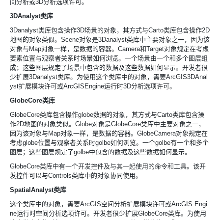
间分析或
3D分析选项许可。
3DAnalyst类库
3Danalyst类库包含操作
3D场景的对象，其方式与
Carto类库包含操作
2D
地图的对象类似。
Scene对象是
3Danalyst类库中主要对象之一，因为该
对象与
Map对象一样，是数据的容器。
Camera和
Target对象规定在考虑
要素位置与观察者关系时场景如何浏览。一个场景由一个和多个图层组
成；这些图层规定了场景中包含的数据及这些数据如何显示。开发者很
少扩展
3Danalyst类库。为使用这个类库中的对象，需要
ArcGIS3DAnal
yst扩展模块许可或
ArcGISEngine运行时
3D分析选项许可。
GlobeCore类库
GlobeCore类库包含操作
globe数据的对象，其方式与
Carto类库包含操
作
2D地图的对象类似。
Globe对象是
GlobeCore类库中主要对象之一，
因为该对象与
Map对象一样，是数据的容器。
GlobeCamera对象规定在
考虑
globe位置与观察者关系时
golbe如何浏览。一个
golbe有一个和多个
图层；这些图层规定了
golbe中包含的数据及这些数据如何显示。
GlobeCore类库中有一个开发控件及与其一起使用的命令和工具。该开
发控件可以与
Controls类库中的对象协同使用。
SpatialAnalyst类库
这个类库中的对象，需要
ArcGIS空间分析扩展模块许可或
ArcGIS Engi
ne运行时空间分析选项许可。开发者很少扩展
GlobeCore类库。为使用