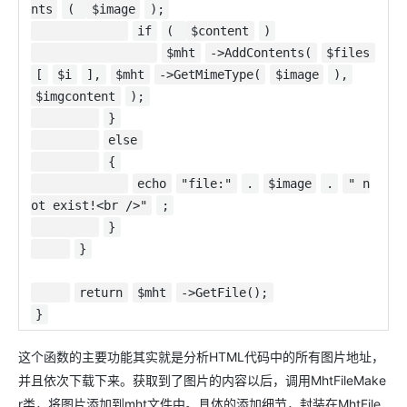
nts
(
$image
);
if
(
$content
)
$mht
->AddContents(
$files
[
$i
],
$mht
->GetMimeType(
$image
),
$imgcontent
);
}
else
{
echo
"file:"
.
$image
.
" n
ot exist!<br />"
;
}
}
return
$mht
->GetFile();
}
这个函数的主要功能其实就是分析HTML代码中的所有图片地址，
并且依次下载下来。获取到了图片的内容以后，调用MhtFileMake
r类，将图片添加到mht文件中。具体的添加细节，封装在MhtFile