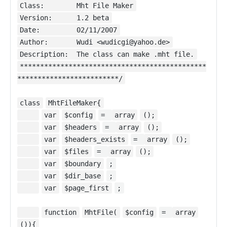
Class: Mht File Maker
Version: 1.2 beta
Date: 02/11/2007
Author: Wudi <wudicgi@yahoo.de>
Description: The class can make .mht file.
**********************************************
*************************/
class
MhtFileMaker{
var
$config
=
array
();
var
$headers
=
array
();
var
$headers_exists
=
array
();
var
$files
=
array
();
var
$boundary
;
var
$dir_base
;
var
$page_first
;
function
MhtFile(
$config
=
array
()){