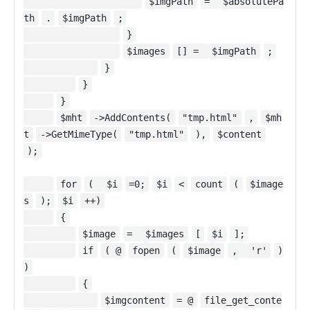
$imgPath
=
$absolutePa
th
.
$imgPath
;
}
$images
[] =
$imgPath
;
}
}
}
$mht
->AddContents(
"tmp.html"
,
$mh
t
->GetMimeType(
"tmp.html"
),
$content
);
for
(
$i
=0;
$i
<
count
(
$image
s
);
$i
++)
{
$image
=
$images
[
$i
];
if
( @
fopen
(
$image
,
'r'
)
)
{
$imgcontent
= @
file_get_conte