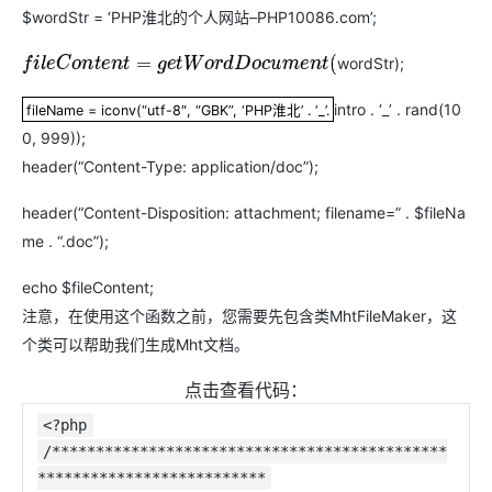
$wordStr = ‘PHP淮北的个人网站–PHP10086.com’;
wordStr);
f
i
l
e
C
o
n
t
e
n
t
=
g
e
t
W
o
r
d
D
o
c
u
m
e
n
t
(
intro . ‘_’ . rand(10
fileName = iconv(“utf-8″, “GBK”, ‘PHP淮北’ . ‘_’.
fileName = iconv(“utf-8″, “GBK”, ‘PHP淮北’ . ‘_’.
0, 999));
header(“Content-Type: application/doc”);
header(“Content-Disposition: attachment; filename=” . $fileNa
me . “.doc”);
echo $fileContent;
注意，在使用这个函数之前，您需要先包含类MhtFileMaker，这
个类可以帮助我们生成Mht文档。
点击查看代码：
<?php
/*********************************************
**************************