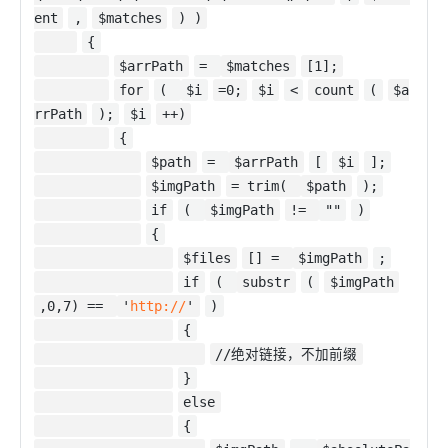
ent
,
$matches
) )
{
$arrPath
=
$matches
[1];
for
(
$i
=0;
$i
<
count
(
$a
rrPath
);
$i
++)
{
$path
=
$arrPath
[
$i
];
$imgPath
= trim(
$path
);
if
(
$imgPath
!=
""
)
{
$files
[] =
$imgPath
;
if
(
substr
(
$imgPath
,0,7) ==
'
http://
'
)
{
//绝对链接，不加前缀
}
else
{