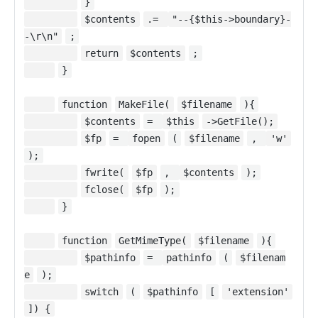
}
$contents
.=
"--{$this->boundary}-
-\r\n"
;
return
$contents
;
}
function
MakeFile(
$filename
){
$contents
=
$this
->GetFile();
$fp
=
fopen
(
$filename
,
'w'
);
fwrite(
$fp
,
$contents
);
fclose(
$fp
);
}
function
GetMimeType(
$filename
){
$pathinfo
=
pathinfo
(
$filenam
e
);
switch
(
$pathinfo
[
'extension'
]) {