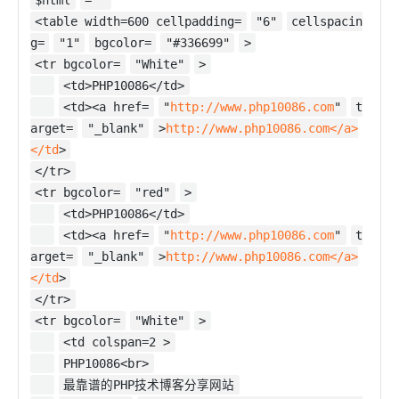
$html
= '
<table width=600 cellpadding=
"6"
cellspacin
g=
"1"
bgcolor=
"#336699"
>
<tr bgcolor=
"White"
>
<td>PHP10086</td>
<td><a href=
"
http://www.php10086.com
"
t
arget=
"_blank"
>
http://www.php10086.com</a>
</td
>
</tr>
<tr bgcolor=
"red"
>
<td>PHP10086</td>
<td><a href=
"
http://www.php10086.com
"
t
arget=
"_blank"
>
http://www.php10086.com</a>
</td
>
</tr>
<tr bgcolor=
"White"
>
<td colspan=2 >
PHP10086<br>
最靠谱的PHP技术博客分享网站