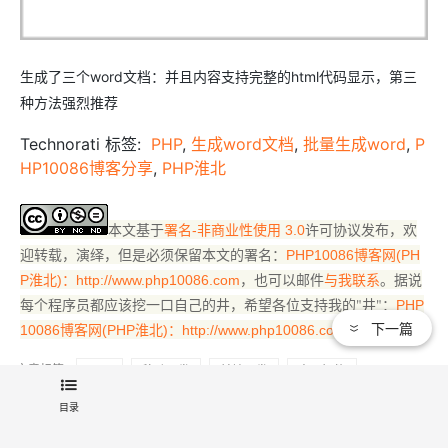
生成了三个word文档：并且内容支持完整的html代码显示，第三
种方法强烈推荐
Technorati 标签:
PHP
,
生成word文档
,
批量生成word
,
P
HP10086博客分享
,
PHP淮北
本文基于
许可协议发布，欢
署名-非商业性使用 3.0
迎转载，演绎，但是必须保留本文的署名：
PHP10086博客网(PH
，也可以邮件
。据说
P淮北)：http://www.php10086.com
与我联系
每个程序员都应该挖一口自己的井，希望各位支持我的"井"：
PHP
下一篇
。
10086博客网(PHP淮北)：http://www.php10086.com
文章标签：
PHP
移动开发
前端开发
人工智能
Windows
程序员
算法
缓存
目录
来 源：
开发者社区
>
开发与运维
>
文章
> 正文