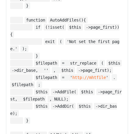
}
function
AutoAddFiles(){
if
(!isset(
$this
->page_first))
{
exit
(
'Not set the first pag
e.'
);
}
$filepath
=
str_replace
(
$this
->dir_base,
''
,
$this
->page_first);
$filepath
=
'
http://mhtfile
'
.
$filepath
;
$this
->AddFile(
$this
->page_fir
st,
$filepath
, NULL);
$this
->AddDir(
$this
->dir_bas
e);
}