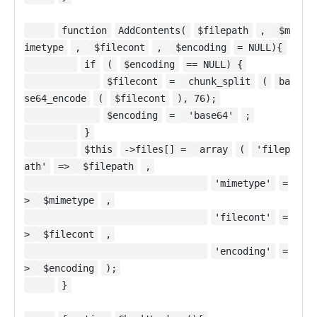
function
AddContents(
$filepath
,
$m
imetype
,
$filecont
,
$encoding
= NULL){
if
(
$encoding
== NULL) {
$filecont
=
chunk_split
(
ba
se64_encode
(
$filecont
), 76);
$encoding
=
'base64'
;
}
$this
->files[] =
array
(
'filep
ath'
=>
$filepath
,
'mimetype'
=
>
$mimetype
,
'filecont'
=
>
$filecont
,
'encoding'
=
>
$encoding
);
}