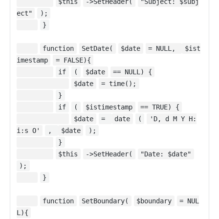
$this
->SetHeader(
"Subject: $subj
ect"
);
}
function
SetDate(
$date
= NULL,
$ist
imestamp
= FALSE){
if
(
$date
== NULL) {
$date
= time();
}
if
(
$istimestamp
== TRUE) {
$date
=
date
(
'D, d M Y H:
i:s O'
,
$date
);
}
$this
->SetHeader(
"Date: $date"
);
}
function
SetBoundary(
$boundary
= NUL
L){