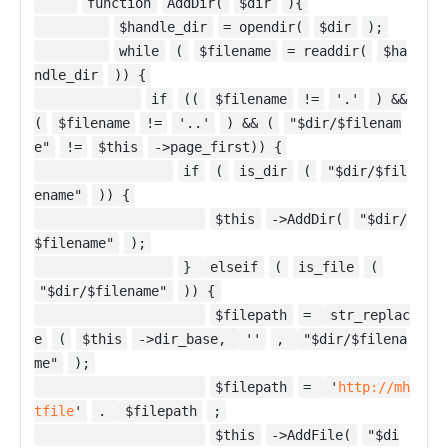
function
AddDir(
$dir
){
$handle_dir
= opendir(
$dir
);
while
(
$filename
= readdir(
$ha
ndle_dir
)) {
if
((
$filename
!=
'.'
) &&
(
$filename
!=
'..'
) && (
"$dir/$filenam
e"
!=
$this
->page_first)) {
if
(
is_dir
(
"$dir/$fil
ename"
)) {
$this
->AddDir(
"$dir/
$filename"
);
}
elseif
(
is_file
(
"$dir/$filename"
)) {
$filepath
=
str_replac
e
(
$this
->dir_base,
''
,
"$dir/$filena
me"
);
$filepath
=
'
http://mh
tfile
'
.
$filepath
;
$this
->AddFile(
"$di