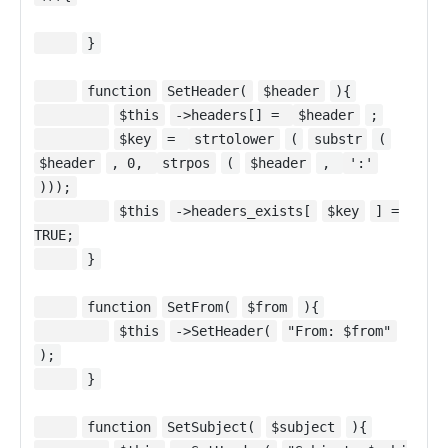
}
function
SetHeader(
$header
){
$this
->headers[] =
$header
;
$key
=
strtolower
(
substr
(
$header
, 0,
strpos
(
$header
,
':'
)));
$this
->headers_exists[
$key
] =
TRUE;
}
function
SetFrom(
$from
){
$this
->SetHeader(
"From: $from"
);
}
function
SetSubject(
$subject
){