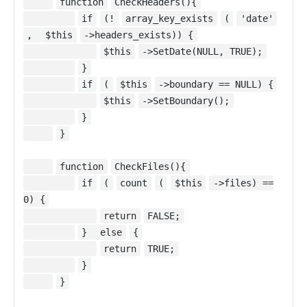
function
CheckHeaders(){
if
(!
array_key_exists
(
'date'
,
$this
->headers_exists)) {
$this
->SetDate(NULL, TRUE);
}
if
(
$this
->boundary == NULL) {
$this
->SetBoundary();
}
}
function
CheckFiles(){
if
(
count
(
$this
->files) ==
0) {
return
FALSE;
}
else
{
return
TRUE;
}
}