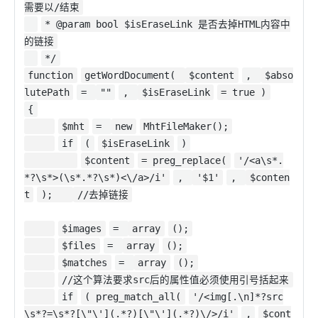
需要以/结束
* @param bool $isEraseLink 是否去掉HTML内容中
的链接
*/
function
getWordDocument(
$content
,
$abso
lutePath
=
""
,
$isEraseLink
= true )
{
$mht
=
new
MhtFileMaker();
if
(
$isEraseLink
)
$content
= preg_replace(
'/<a\s*.
*?\s*>(\s*.*?\s*)<\/a>/i'
,
'$1'
,
$conten
t
);
//去掉链接
$images
=
array
();
$files
=
array
();
$matches
=
array
();
//这个算法要求src后的属性值必须使用引号括起来
if
( preg_match_all(
'/<img[.\n]*?src
\s*?=\s*?[\"\'](.*?)[\"\'](.*?)\/>/i'
,
$cont