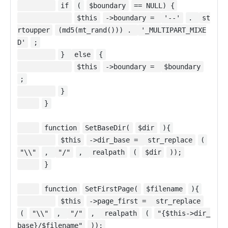
if
(
$boundary
== NULL) {
$this
->boundary =
'--'
.
st
rtoupper
(md5(mt_rand())) .
'_MULTIPART_MIXE
D'
;
}
else
{
$this
->boundary =
$boundary
;
}
}
function
SetBaseDir(
$dir
){
$this
->dir_base =
str_replace
(
"\\"
,
"/"
,
realpath
(
$dir
));
}
function
SetFirstPage(
$filename
){
$this
->page_first =
str_replace
(
"\\"
,
"/"
,
realpath
(
"{$this->dir_
base}/$filename"
));