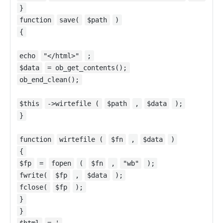
}
function
save(
$path
)
{
echo
"</html>"
;
$data
= ob_get_contents();
ob_end_clean();
$this
->wirtefile (
$path
,
$data
);
}
function
wirtefile (
$fn
,
$data
)
{
$fp
=
fopen
(
$fn
,
"wb"
);
fwrite(
$fp
,
$data
);
fclose(
$fp
);
}
}