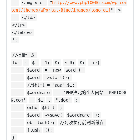
<img src=
"
http://www.php10086.com/wp-con
tent/themes/WPortal-Blue/images/logo.gif
"
>
</td>
</tr>
</table>
';
//批量生成
for
(
$i
=1;
$i
<=3;
$i
++){
$word
=
new
word();
$word
->start();
//$html = "aaa".$i;
$wordname
=
'PHP淮北的个人网站--PHP1008
6.com'
.
$i
.
".doc"
;
echo
$html
;
$word
->save(
$wordname
);
ob_flush();
//每次执行前刷新缓存
flush
();
}