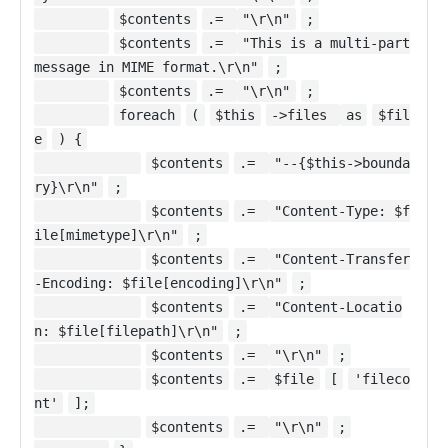
$contents
.=
"\r\n"
;
$contents
.=
"This is a multi-part
message in MIME format.\r\n"
;
$contents
.=
"\r\n"
;
foreach
(
$this
->files
as
$fil
e
) {
$contents
.=
"--{$this->bounda
ry}\r\n"
;
$contents
.=
"Content-Type: $f
ile[mimetype]\r\n"
;
$contents
.=
"Content-Transfer
-Encoding: $file[encoding]\r\n"
;
$contents
.=
"Content-Locatio
n: $file[filepath]\r\n"
;
$contents
.=
"\r\n"
;
$contents
.=
$file
[
'fileco
nt'
];
$contents
.=
"\r\n"
;