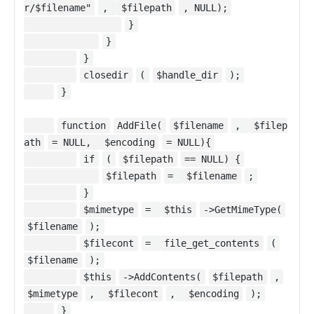
r/$filename"
,
$filepath
, NULL);
}
}
}
closedir
(
$handle_dir
);
}
function
AddFile(
$filename
,
$filep
ath
= NULL,
$encoding
= NULL){
if
(
$filepath
== NULL) {
$filepath
=
$filename
;
}
$mimetype
=
$this
->GetMimeType(
$filename
);
$filecont
=
file_get_contents
(
$filename
);
$this
->AddContents(
$filepath
,
$mimetype
,
$filecont
,
$encoding
);
}