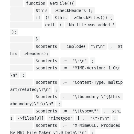
function
GetFile(){
$this
->CheckHeaders();
if
(!
$this
->CheckFiles()) {
exit
(
'No file was added.'
);
}
$contents
= implode(
"\r\n"
,
$t
his
->headers);
$contents
.=
"\r\n"
;
$contents
.=
"MIME-Version: 1.0\r
\n"
;
$contents
.=
"Content-Type: multip
art/related;\r\n"
;
$contents
.=
"\tboundary=\"{$this-
>boundary}\";\r\n"
;
$contents
.=
"\ttype=\""
.
$thi
s
->files[0][
'mimetype'
] .
"\"\r\n"
;
$contents
.=
"X-MimeOLE: Produced
By Mht File Maker v1.0 beta\r\n"
;