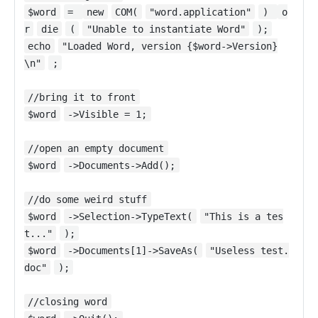
$word
=
new
COM(
"word.application"
)
o
r
die
(
"Unable to instantiate Word"
);
echo
"Loaded Word, version {$word->Version}
\n"
;
//bring it to front
$word
->Visible = 1;
//open an empty document
$word
->Documents->Add();
//do some weird stuff
$word
->Selection->TypeText(
"This is a tes
t..."
);
$word
->Documents[1]->SaveAs(
"Useless test.
doc"
);
//closing word