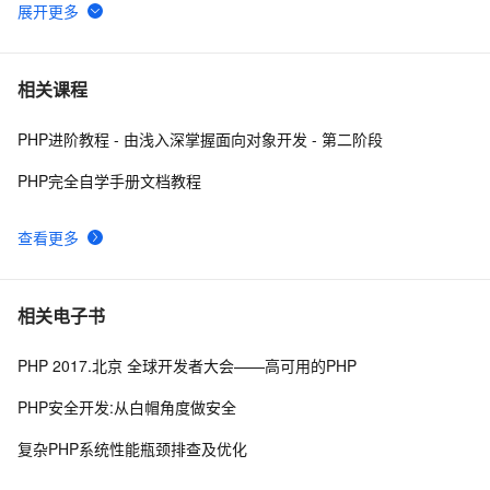
PHP时间
8
6
**PHP删除数组中特定元素的两种方法array_splice()和
2
7
相关课程
unset()
PHP进阶教程 - 由浅入深掌握面向对象开发 - 第二阶段
PHP对大小写敏感问题的处理比较乱，写代码时可能偶尔
0
8
出问题，所以这里总结一下。以便用到的出现错误
PHP完全自学手册文档教程
PHP面向对象之方法重写
12
9
查看更多
c#兼容 PHP中的md5
8
10
相关电子书
PHP 2017.北京 全球开发者大会——高可用的PHP
PHP安全开发:从白帽角度做安全
复杂PHP系统性能瓶颈排查及优化