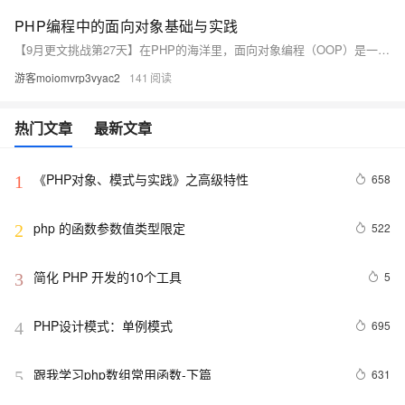
PHP编程中的面向对象基础与实践
【9月更文挑战第27天】在PHP的海洋里，面向对象编程（OOP）是一艘强大的船，它不仅能让代码组织得更加优雅，还能提高开发效率。本文将带你领略OOP的魅力，从基础概念到实际应用，让你轻松驾驭这艘船，开启高效编程之旅。
游客moiomvrp3vyac2
141
热门文章
最新文章
《PHP对象、模式与实践》之高级特性
658
1
php 的函数参数值类型限定
522
2
简化 PHP 开发的10个工具
5
3
PHP设计模式：单例模式
695
4
跟我学习php数组常用函数-下篇
631
5