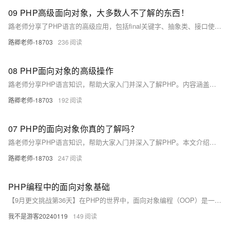
09 PHP高级面向对象，大多数人不了解的东西！
路老师分享了PHP语言的高级应用，包括final关键字、抽象类、接口使用、对象类型检测及魔术方法等。通过实例详细讲解了PHP面向对象编程的核心概念和技术要点，帮助读者深入理解和掌握PHP。
路卿老师-18703
236
08 PHP面向对象的高级操作
路老师分享PHP语言知识，帮助大家入门并深入了解PHP。内容涵盖构造方法、析构方法、继承、多态、`$this-&gt;`与`::`操作符的使用，以及数据隐藏等核心概念。通过详细示例，讲解如何在实际开发中运用这些技术。适合初学者和进阶开发者学习。
路卿老师-18703
192
07 PHP的面向对象你真的了解吗？
路老师分享PHP语言知识，帮助大家入门并深入了解PHP。本文介绍了面向对象编程的基础概念，包括类、对象、封装性、继承性和多态性，以及类的定义、方法、实例化和成员变量等内容。下篇将讲解构造函数、析构函数及PHP对象的高级应用。
路卿老师-18703
247
PHP编程中的面向对象基础
【9月更文挑战第36天】在PHP的世界中，面向对象编程（OOP）是一块基石。它不仅为代码带来了结构、可维护性与重用性，还让复杂的问题变得简单化。通过掌握类与对象、继承与多态等核心概念，开发者可以构建出更加强大和灵活的应用。本文将引导你理解这些概念，并通过实例展示如何在PHP中应用它们，让你轻松驾驭OOP的力量。
我不是游客20240119
149