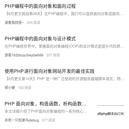
PHP编程中的面向对象和面向过程
【8月更文挑战第28天】在PHP编程中，我们可以选择面向对象或面向过程的编程方式。面向对象的编程方式更符合人类习惯，易于理解，提高程序的重用性，减少代码出错率；而面向过程的编程方式则强调的是功能行为，以具体的功能实现为主。
请看我回答~
205
PHP编程中的面向对象与设计模式
在PHP编程世界中，掌握面向对象编程(OOP)和设计模式是提升代码质量和开发效率的关键。本文将深入浅出地介绍如何在PHP中应用OOP原则和设计模式，以及这些实践如何影响项目架构和维护性。通过实际案例，我们将探索如何利用这些概念来构建更健壮、可扩展的应用程序。
游客762btuqu5wybw666
207
使用PHP进行面向对象网站开发的最佳实践
【8月更文第10天】PHP 是一种广泛使用的开源服务器端脚本语言，特别适合于 Web 开发并可嵌入 HTML 中。随着 PHP 5.x 和 7.x 版本的发展，它已经完全支持面向对象编程（OOP）。面向对象的设计模式和原则可以帮助开发者构建更加模块化、可扩展且易于维护的应用程序。
郑小健
192
PHP 面向对象，构造函数，析构函数，继承，方法的重写，接口抽象类，static，final，this，parent，self的异同和作用
本文详细介绍了PHP面向对象编程的一系列核心概念和用法，包括构造函数、析构函数、继承、方法重写、访问控制、接口、抽象类、静态成员、final关键字、以及this、self、parent这三个关键字的异同和作用。通过具体示例代码，展示了如何在PHP中使用这些面向对象的特性，以及它们在实际开发中的应用。
杀死一只知更鸟debug
377