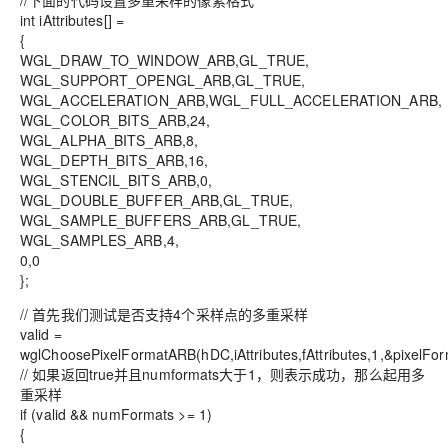
//下面的代码设置多重采样的像素格式
int iAttributes[] =
{
WGL_DRAW_TO_WINDOW_ARB,GL_TRUE,
WGL_SUPPORT_OPENGL_ARB,GL_TRUE,
WGL_ACCELERATION_ARB,WGL_FULL_ACCELERATION_ARB,
WGL_COLOR_BITS_ARB,24,
WGL_ALPHA_BITS_ARB,8,
WGL_DEPTH_BITS_ARB,16,
WGL_STENCIL_BITS_ARB,0,
WGL_DOUBLE_BUFFER_ARB,GL_TRUE,
WGL_SAMPLE_BUFFERS_ARB,GL_TRUE,
WGL_SAMPLES_ARB,4,
0,0
};
// 首先我们测试是否支持4个采样点的多重采样
valid =
wglChoosePixelFormatARB(hDC,iAttributes,fAttributes,1,&pixelF
// 如果返回true并且numformats大于1，则表示成功，那么起用多
重采样
if (valid && numFormats >= 1)
{