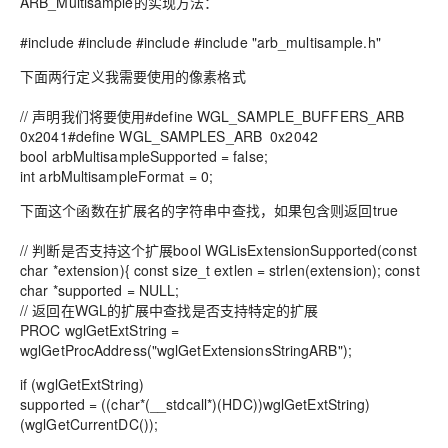
ARB_Multisample的实现方法：
#include #include #include #include "arb_multisample.h"
下面两行定义我需要使用的像素格式
// 声明我们将要使用#define WGL_SAMPLE_BUFFERS_ARB
0x2041#define WGL_SAMPLES_ARB 0x2042
bool arbMultisampleSupported = false;
int arbMultisampleFormat = 0;
下面这个函数在扩展名的字符串中查找，如果包含则返回true
// 判断是否支持这个扩展bool WGLisExtensionSupported(const
char *extension){ const size_t extlen = strlen(extension); const
char *supported = NULL;
// 返回在WGL的扩展中查找是否支持特定的扩展
PROC wglGetExtString =
wglGetProcAddress("wglGetExtensionsStringARB");
if (wglGetExtString)
supported = ((char*(__stdcall*)(HDC))wglGetExtString)
(wglGetCurrentDC());