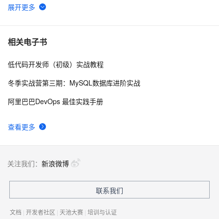
NeNe opengl 纹理映射
3
6
OpenGL ES 实践
1
7
相关电子书
低代码开发师（初级）实战教程
NeHe的OpenGL教程2（Bang翻译Delphi版）-如何绘制
3
8
平面图形
冬季实战营第三期：MySQL数据库进阶实战
OpenGL 坐标系
4
9
阿里巴巴DevOps 最佳实践手册
OpenGL函数思考-glViewport
513
10
查看更多
关注我们：
新浪微博
联系我们
文档
|
开发者社区
|
天池大赛
|
培训与认证