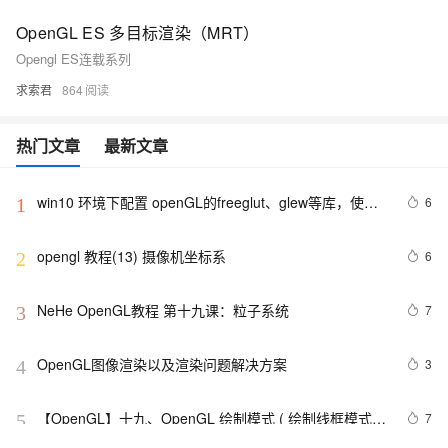
OpenGL ES 多目标渲染（MRT）
Opengl ES连载系列
求索君
864
热门文章
最新文章
win10 环境下配置 openGL的freeglut、glew等库，使用
6
1
openGL
opengl 教程(13) 摄像机坐标系
6
2
NeHe OpenGL教程 第十九课：粒子系统
7
3
OpenGL图像渲染以及渲染问题解决方案
3
4
【OpenGL】十九、OpenGL 绘制模式 ( 绘制线框模式 | 
7
5
绘制点模式 )（一）