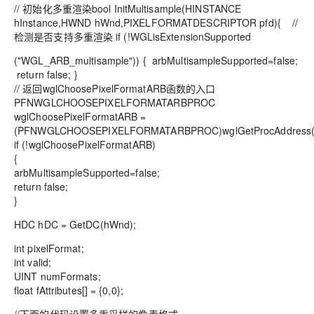
// 初始化多重渲染bool InitMultisample(HINSTANCE
hInstance,HWND hWnd,PIXELFORMATDESCRIPTOR pfd){ //
检测是否支持多重渲染 if (!WGLisExtensionSupported
("WGL_ARB_multisample")) { arbMultisampleSupported=false;
return false; }
// 返回wglChoosePixelFormatARB函数的入口
PFNWGLCHOOSEPIXELFORMATARBPROC
wglChoosePixelFormatARB =
(PFNWGLCHOOSEPIXELFORMATARBPROC)wglGetProcAddress("w
if (!wglChoosePixelFormatARB)
{
arbMultisampleSupported=false;
return false;
}
HDC hDC = GetDC(hWnd);
int pixelFormat;
int valid;
UINT numFormats;
float fAttributes[] = {0,0};