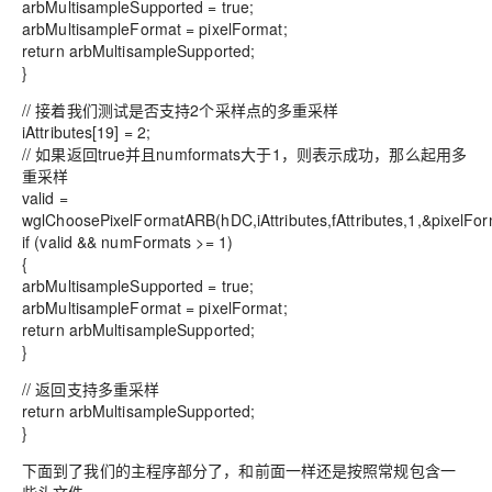
arbMultisampleSupported = true;
arbMultisampleFormat = pixelFormat;
return arbMultisampleSupported;
}
// 接着我们测试是否支持2个采样点的多重采样
iAttributes[19] = 2;
// 如果返回true并且numformats大于1，则表示成功，那么起用多
重采样
valid =
wglChoosePixelFormatARB(hDC,iAttributes,fAttributes,1,&pixelF
if (valid && numFormats >= 1)
{
arbMultisampleSupported = true;
arbMultisampleFormat = pixelFormat;
return arbMultisampleSupported;
}
// 返回支持多重采样
return arbMultisampleSupported;
}
下面到了我们的主程序部分了，和前面一样还是按照常规包含一