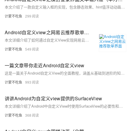
本文介绍了一款自定义输入框的实现，包含静态效果、hint值浮动动画及功能扩展。通过组合多个控件完成界面布局，使用TranslateAnimation与AlphaAnimation实现hint文字上下浮动效果，支持密码加密解密显示、去除键盘回车空格输入、光标定位等功能。代码基于Android平台，提供完整源码与attrs配置，方便复用与定制。希望对开发者有所帮助。
计蒙不吃鱼
299
Android自定义view之网易云推荐歌单界面
本文详细介绍了如何通过自定义View实现网易云音乐推荐歌单界面的效果。首先，作者自定义了一个圆角图片控件`MellowImageView`，用于绘制圆角矩形图片。接着，通过将布局放入`HorizontalScrollView`中，实现了左右滑动功能，并使用`ViewFlipper`添加图片切换动画效果。文章提供了完整的代码示例，包括XML布局、动画文件和Java代码，最终展示了实现效果。此教程适合想了解自定义View和动画效果的开发者。
计蒙不吃鱼
549
一篇文章带你走近Android自定义view
这是一篇关于Android自定义View的全面教程，涵盖从基础到进阶的知识点。文章首先讲解了自定义View的必要性及简单实现（如通过三个构造函数解决焦点问题），接着深入探讨Canvas绘图、自定义属性设置、动画实现等内容。还提供了具体案例，如跑马灯、折线图、太极图等。此外，文章详细解析了View绘制流程（measure、layout、draw）和事件分发机制。最后延伸至SurfaceView、GLSurfaceView、SVG动画等高级主题，并附带GitHub案例供实践。适合希望深入理解Android自定义View的开发者学习参考。
计蒙不吃鱼
993
讲讲Android为自定义view提供的SurfaceView
本文详细介绍了Android中自定义View时使用SurfaceView的必要性和实现方式。首先分析了在复杂绘制逻辑和高频界面更新场景下，传统View可能引发卡顿的问题，进而引出SurfaceView作为解决方案。文章通过Android官方Demo展示了SurfaceView的基本用法，包括实现`SurfaceHolder.Callback2`接口、与Activity生命周期绑定、子线程中使用`lockCanvas()`和`unlockCanvasAndPost()`方法完成绘图操作。
计蒙不吃鱼
368