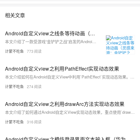
相关文章
Android自定义view之线条等待动画（灵感来源：金铲铲之战）
本文介绍了一款受游戏“金铲铲之战”启发的Android自定义View——线条等待动画的实现过程。通过将布局分为10份，利用`onSizeChanged`测量最小长度，并借助画笔绘制动态线条，实现渐变伸缩效果。动画逻辑通过四个变量控制线条的增长与回退，最终形成流畅的等待动画。代码中详细展示了画笔初始化、线条绘制及动画更新的核心步骤，并提供完整源码供参考。此动画适用于加载场景，提升用户体验。
计蒙不吃鱼
773
Android自定义view之利用PathEffect实现动态效果
本文介绍如何在Android自定义View中利用`PathEffect`实现动态效果。通过改变偏移量，结合`PathEffect`的子类（如`CornerPathEffect`、`DashPathEffect`、`PathDashPathEffect`等）实现路径绘制的动态变化。文章详细解析了各子类的功能与参数，并通过案例代码展示了如何使用`ComposePathEffect`组合效果，以及通过修改偏移量实现动画。最终效果为一个菱形图案沿路径运动，源码附于文末供参考。
计蒙不吃鱼
274
Android自定义view之利用drawArc方法实现动态效果
本文介绍了如何通过Android自定义View实现动态效果，重点使用`drawArc`方法完成圆弧动画。首先通过`onSizeChanged`进行测量，初始化画笔属性，设置圆弧相关参数。核心思路是不断改变圆弧扫过角度`sweepAngle`，并调用`invalidate()`刷新View以实现动态旋转效果。最后附上完整代码与效果图，帮助开发者快速理解并实践这一动画实现方式。
计蒙不吃鱼
316
Android自定义view之模仿登录界面文本输入框（华为云APP）