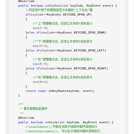
    @Override

public
boolean
 onKeyDown(
int
 keyCode, KeyEvent event) {

//
判定用户按下的键值是否方向键的"上下左右"键
if
(keyCode==
KeyEvent.KEYCODE_DPAD_UP)

        {

//
"上"按键被点击，应该让文本的Y坐标变小
            textY-=2
;

        }
else
if
(keyCode==
KeyEvent.KEYCODE_DPAD_DOWN)

        {

//
"下"按键被点击，应该让文本的Y坐标变大
            textY+=2
;

        }
else
if
(keyCode==
KeyEvent.KEYCODE_DPAD_LEFT)

        {

//
"左"按键被点击，应该让文本的X坐标变小
            textX-=2
;

        }
else
if
(keyCode==
KeyEvent.KEYCODE_DPAD_RIGHT)

        {

//
"右"按键被点击，应该让文本的X坐标变大
            textX+=2
;

        }

return
super
.onKeyDown(keyCode, event);

    }

/**
     * 重写按键抬起事件

*/
    @Override

public
boolean
 onKeyUp(
int
 keyCode, KeyEvent event) {

//
invalidate();不能在当前子线程中循环调用执行

//
postInvalidate(); 可以在子线程中循环调用执行