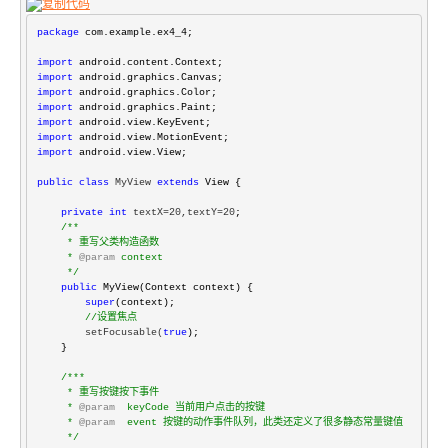
package
 com.example.ex4_4;

import
import
import
import
import
import
import
 android.view.View;

public
class
 MyView 
extends
 View {

private
int
 textX=20,textY=20
;

/**
     * 重写父类构造函数

     * 
@param
 context

*/
public
 MyView(Context context) {

super
(context);

//
设置焦点
        setFocusable(
true
);

    }

/**
*

     * 重写按键按下事件

     * 
@param
  keyCode 当前用户点击的按键

     * 
@param
  event 按键的动作事件队列，此类还定义了很多静态常量键值

*/