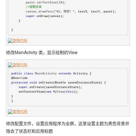
        paint.setTextSize(18
);

//
绘制文本
        canvas.drawText("Hi，你好！"
, textX, textY, paint);

super
.onDraw(canvas);

    }

}
修改MainActivity 类，显示绘制的View
public
class
 MainActivity 
extends
 Activity {

protected
void
 onCreate(Bundle savedInstanceState) {

super
.onCreate(savedInstanceState);

    setContentView(
new
 MyView(
this
));

}

}
修改配置文件，设置应用程序为全屏，这里设置主题为黑色背景并
隐去了状态栏和应用标题