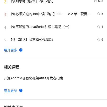
《谈判思考的技术》-读书笔记
508
2
《你必须知道的.net》读书笔记 006——2.2 单一职责原
5
3
则
《你不知道的JavaScript》读书笔记（一）
4
4
【读书笔记】状态模式代码C#
6
5
5、程序设计实践读书笔记
2
6
《101 Windows Phone 7 Apps》读书笔记-BABY 
684
7
相关课程
NAME ELIMINATOR
开源Android容器化框架Atlas开发者指南
《UNIX网络编程 卷2》读书笔记（四）
8
8
查看更多
《101 Windows Phone 7 Apps》读书笔记-Weight 
3
9
Tracker
一文入门推荐系统——推荐系统实践读书笔记（下）
13
10