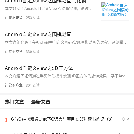
Android自定义view之围棋动画（化繁为简）
本文介绍了Android自定义View的动画实现，通过两个案例拓展动态效果。第一个案例基于`drawArc`方法实现单次动画，借助布尔值控制动画流程。第二个案例以围棋动画为例，从简单的小球直线运动到双向变速运动，最终实现循环动画效果。代码结构清晰，逻辑简明，展示了如何化繁为简实现复杂动画，帮助读者拓展动态效果设计思路。文末提供完整源码，适合初学者和进阶开发者学习参考。
计蒙不吃鱼
253
Android自定义view之围棋动画
本文详细介绍了在Android中自定义View实现围棋动画的过程。从测量宽高、绘制棋盘背景，到创建固定棋子及动态棋子，最后通过属性动画实现棋子的移动效果。文章还讲解了如何通过自定义属性调整棋子和棋盘的颜色及动画时长，并优化视觉效果，如添加渐变色让白子更明显。最终效果既可作为围棋动画展示，也可用作加载等待动画。代码完整，适合进阶开发者学习参考。
计蒙不吃鱼
330
Android自定义view之3D正方体
本文介绍了如何通过手势滑动操作实现3D正方体的旋转效果，基于Android自定义View中的GLSurfaceView。相较于使用传感器控制，本文改用事件分发机制（onTouchEvent）处理用户手势输入，调整3D正方体的角度。代码中详细展示了TouchSurfaceView的实现，包括触控逻辑、OpenGL ES绘制3D正方体的核心过程，以及生命周期管理。适合对Android 3D图形开发感兴趣的开发者学习参考。
计蒙不吃鱼
301
热门文章
最新文章
C与C++《精通Unix下C语言与项目实践》读书笔记（8）
3
1