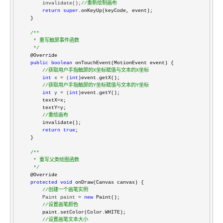
        invalidate();
//
重新绘制画布
return
super
.onKeyUp(keyCode, event);

    }

/**
     * 重写触屏事件函数

*/
    @Override

public
boolean
 onTouchEvent(MotionEvent event) {

//
获取用户手指触屏的X坐标赋值与文本的X坐标
int
 x = (
int
)event.getX();

//
获取用户手指触屏的Y坐标赋值与文本的Y坐标
int
 y = (
int
)event.getY();

        textX
=
x;

        textY
=
y;

//
重绘画布
        invalidate();

return
true
;

    }

/**
     * 重写父类绘图函数

*/
    @Override

protected
void
 onDraw(Canvas canvas) {

//
创建一个画笔实例
        Paint paint = 
new
 Paint();

//
设置画笔颜色
        paint.setColor(Color.WHITE);

//
设置画笔文本大小