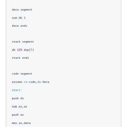
data segment
sum db 
1
data ends
stack segment
db 
128
 dup(?)
stack ends
code segment
assume 
cs:
code,
ds:
data
start:
push
 ds
sub
 ax,ax
push
 ax
mov
 ax,data