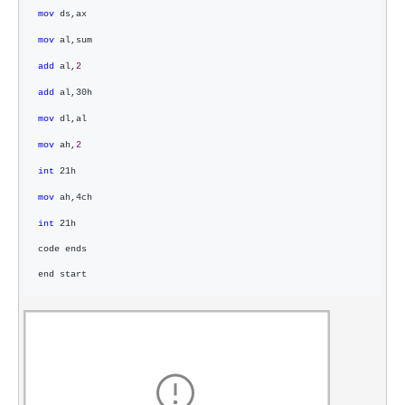
mov
 ds,ax
mov
 al,sum
add
 al,
2
add
 al,30h
mov
 dl,al
mov
 ah,
2
int
 21h
mov
 ah,4ch
int
 21h
code ends
end start