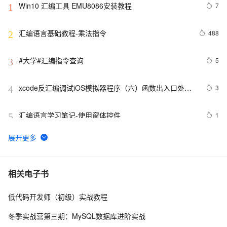
Win10 汇编工具 EMU8086安装教程
7
1
汇编语言基础教程-乘法指令
488
2
#大学#汇编指令查询
5
3
xcode反汇编调试iOS模拟器程序（六）函数出入口处的
3
4
处理与局部变量
汇编语言学习笔记-使用窗体控件
1
5
汇编程序开发环境搭配
690
6
汇编语言学习笔记-在窗口打印文本
3
7
相关电子书
低代码开发师（初级）实战教程
【汇编】栈及栈操作的实现
9
8
冬季实战营第三期：MySQL数据库进阶实战
零基础linux汇编视频(大灰狼)
564
9