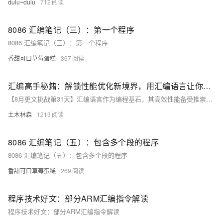
dulu~dulu
712
8086 汇编笔记（三）：第一个程序
8086 汇编笔记（三）：第一个程序
香甜可口草莓蛋糕
367
汇编高手秘籍：解锁性能优化新境界，用汇编语言让你的程序飞起来！
【8月更文挑战第31天】汇编语言作为编程基石，其高效性能备受推崇。尽管现代软件开发更偏爱高级语言，但在性能要求极高的场景下，汇编优化仍不可或缺。本文通过示例代码介绍四种优化技巧：循环展开、寄存器分配、指令重排及SIMD指令使用，显著提升执行效率。同时强调分析性能瓶颈、测试优化效果及保持代码可读性的重要性，助力开发者在关键代码路径上实现性能突破。
土木林森
1213
8086 汇编笔记（五）：包含多个段的程序
8086 汇编笔记（五）：包含多个段的程序
香甜可口草莓蛋糕
269
程序技术好文：部分ARM汇编指令解读
程序技术好文：部分ARM汇编指令解读