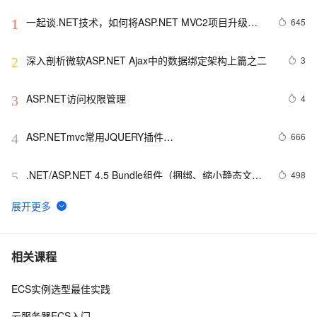
一起谈.NET技术，如何将ASP.NET MVC2项目升级到
645
1
MVC 3 RC
深入剖析微软ASP.NET Ajax中的数据绑定架构上篇之二
3
2
ASP.NET访问权限管理
4
3
ASP.NETmvc常用JQUERY插件
666
4
【jquery.dataTables.js】
.NET/ASP.NET 4.5 Bundle组件（捆绑、缩小静态文
498
5
件）
Asp中如何设计跨越域的Cookie
569
6
asp.net 返回上一页的实现方法小集
601
7
相关课程
ECS实例选型最佳实践
一起谈.NET技术，ASP.NET MVC验证框架中关于属性
577
8
标记的通用扩展方法
云服务器ECS入门