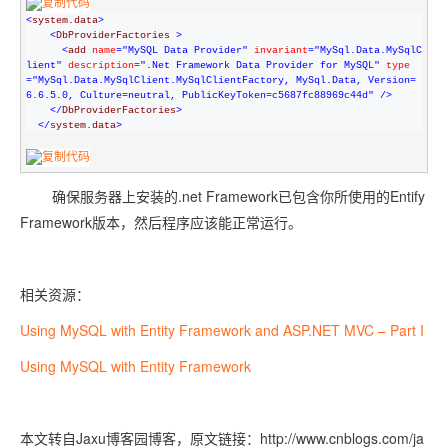
<
system.data
>
<
DbProviderFactories 
>
<
add 
name
="MySQL Data Provider"
 invariant
="MySql.Data.MySqlC
lient"
 description
=".Net Framework Data Provider for MySQL"
 type
="MySql.Data.MySqlClient.MySqlClientFactory, MySql.Data, Version=
6.6.5.0, Culture=neutral, PublicKeyToken=c5687fc88969c44d"
/>
</
DbProviderFactories
>
</
system.data
>
确保服务器上安装的.net Framework已包含你所使用的Entify
Framework版本，然后程序应该能正常运行。
相关资源：
Using MySQL with Entity Framework and ASP.NET MVC – Part I
Using MySQL with Entity Framework
本文转自Jaxu博客园博客，原文链接：http://www.cnblogs.com/ja