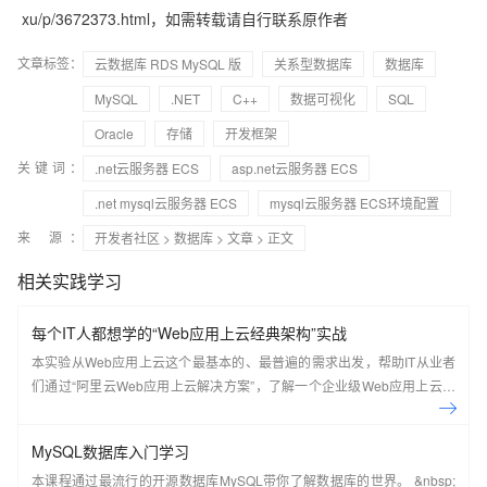
xu/p/3672373.html
，如需转载请自行联系原作者
文章标签：
云数据库 RDS MySQL 版
关系型数据库
数据库
MySQL
.NET
C++
数据可视化
SQL
Oracle
存储
开发框架
关键词：
.net云服务器 ECS
asp.net云服务器 ECS
.net mysql云服务器 ECS
mysql云服务器 ECS环境配置
来 源：
开发者社区
>
数据库
>
文章
> 正文
相关实践学习
每个IT人都想学的“Web应用上云经典架构”实战
本实验从Web应用上云这个最基本的、最普遍的需求出发，帮助IT从业者
们通过“阿里云Web应用上云解决方案”，了解一个企业级Web应用上云的
常见架构，了解如何构建一个高可用、可扩展的企业级应用架构。
MySQL数据库入门学习
本课程通过最流行的开源数据库MySQL带你了解数据库的世界。 &nbsp;