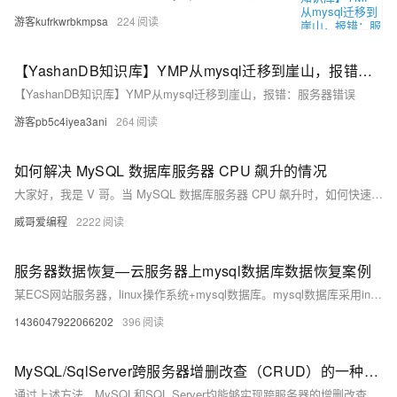
游客kufrkwrbkmpsa
224
【YashanDB知识库】YMP从mysql迁移到崖山，报错：服务器错误
【YashanDB知识库】YMP从mysql迁移到崖山，报错：服务器错误
游客pb5c4iyea3ani
264
如何解决 MySQL 数据库服务器 CPU 飙升的情况
大家好，我是 V 哥。当 MySQL 数据库服务器 CPU 飙升时，如何快速定位和解决问题至关重要。本文整理了一套实用的排查和优化套路，包括使用系统监控工具、分析慢查询日志、优化 SQL 查询、调整 MySQL 配置参数、优化数据库架构及检查硬件资源等步骤。通过一个电商业务系统的案例，详细展示了从问题发现到解决的全过程，帮助你有效降低 CPU 使用率，提升系统性能。关注 V 哥，掌握更多技术干货。
威哥爱编程
2222
服务器数据恢复—云服务器上mysql数据库数据恢复案例
某ECS网站服务器，linux操作系统+mysql数据库。mysql数据库采用innodb作为默认存储引擎。 在执行数据库版本更新测试时，操作人员误误将在本来应该在测试库执行的sql脚本在生产库上执行，导致生产库上部分表被truncate，还有部分表中少量数据被delete。
1436047922066202
396
MySQL/SqlServer跨服务器增删改查（CRUD）的一种方法
通过上述方法，MySQL和SQL Server均能够实现跨服务器的增删改查操作。MySQL通过联邦存储引擎提供了直接的跨服务器表访问，而SQL Server通过链接服务器和分布式查询实现了灵活的跨服务器数据操作。这些技术为分布式数据库管理提供了强大的支持，能够满足复杂的数据操作需求。