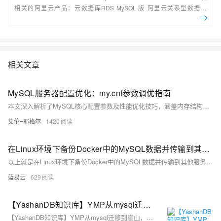
相关的阿里云产品：云数据库RDS MySQL 版 阿里云关系型数据库
RDS（Relational Database Service）是一种稳定可靠、可弹性伸缩的在
线数据库服务，提供容灾、备份、恢复、迁移等方面的全套解决方案，彻
底解决数据库运维的烦恼。 了解产品详
情:&nbsp;https://www.aliyun.com/product/rds/mysql&nbsp;
相关文章
MySQL服务器配置优化：my.cnf参数调优指南
本文深入解析了MySQL核心配置参数及性能优化技巧，涵盖内存结构、调优原则、存储引擎优化、查询性能优化等内容，通过实战案例帮助读者构建高性能MySQL服务器配置，解决常见的性能瓶颈问题。
艾伦~耶格尔
1420
在Linux环境下备份Docker中的MySQL数据并传输到其他服务器以实现数据级别的容灾
以上就是在Linux环境下备份Docker中的MySQL数据并传输到其他服务器以实现数据级别的容灾的步骤。这个过程就像是一场接力赛，数据从MySQL数据库中接力棒一样传递到备份文件，再从备份文件传递到其他服务器，最后再传递回MySQL数据库。这样，即使在灾难发生时，我们也可以快速恢复数据，保证业务的正常运行。
蓝易云
629
【YashanDB知识库】YMP从mysql迁移到崖山，报错：服务器错误
【YashanDB知识库】YMP从mysql迁移到崖山，报错：服务器错误