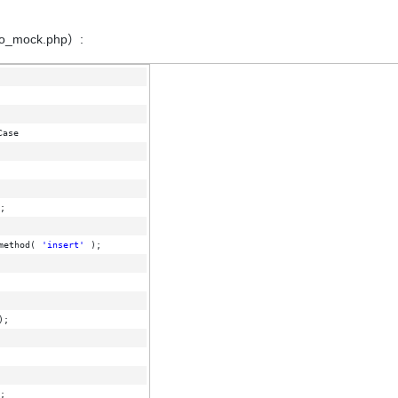
_mock.php）:
Case
; 
method(
'insert'
); 
);
;