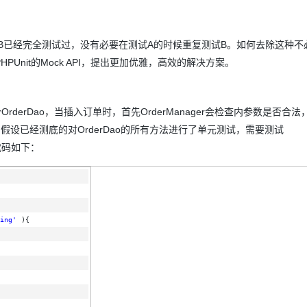
Deepseek-v4-pro
HappyHors
同享
万小智 AI 建站低至 15元/月
Qoder CN
AI 短剧/漫剧
云原生数据库 
快递物流查询
WordPress
成为服务伙
高校合作
点，立即开启云上创新
覆盖公网/内网、递归/权威、移动APP等全场景解析服务
送.CN域名，送备案服务码
基于千问大模型等，支持代码智能生成、研发智能问答
AI助力短剧
态智能体模型
旗舰 MoE 大模型，百万上下文与顶尖推理能力
图生视频，流
Ubuntu
服务生态伙伴
B已经完全测试过，没有必要在测试A的时候重复测试B。如何去除这种不
云工开物
企业应用
Works
Night Plan 支持 Qwen 3.8-Max
云原生大数据计算服务 MaxCompute
AI 办公
容器服务 Kub
NEW
GLM-5.2
Wan2.7-T
Red Hat
nit的Mock API，提出更加优雅，高效的解决方案。
30+ 款产品免费体验
Data Agent 驱动的一站式 Data+AI 开发治理平台
夜间 5 折，Qwen/Meoo/TokenPlan 客户专享
面向分析的企业级SaaS模式云数据仓库
AI智能应用
提供一站式管
科研合作
视觉 Coding、空间感知、多模态思考等全面升级
1M上下文，专为长程任务能力而生
ERP
堂（旗舰版）
SUSE
智能客服
CRM
防护产品
2个月
自动承接线索
OrderDao，当插入订单时，首先OrderManager会检查内参数是否合
建站小程序
OA 办公系统
AI 应用构建
大模型原生
。现在，假设已经测底的对OrderDao的所有方法进行了单元测试，需要测试
代码如下：
力提升
财税管理
模板建站
Qoder
大模型服务平台百炼-应用模版
HOT
NEW
面向真实软件
个人版上线、团队版降价；千问3.8-Max首发发尝鲜
丰富多元化的应用模版和解决方案
400电话
定制建站
万有无界
大模型服务平台百炼-智能体
方案
广告营销
模板小程序
的模型效果
灵活可视化地构建企业级 Agent
ing'
){
定制小程序
秒悟
人工智能平台 PAI
APP 开发
云端极速 AI 
新一代 AI 视频生成模型，深度适配广告营销等场景
AI Native 的算法工程平台，一站式完成建模、训练、推理服务部署
建站系统