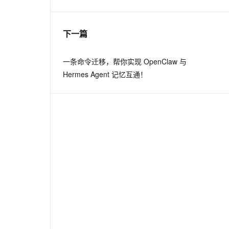
息提取
与 AI 智能体进行实时音视频通话
下一篇
从文本、图片、视频中提取结构化的属性信息
构建支持视频理解的 AI 音视频实时通话应用
t.diy 一步搞定创意建站
构建大模型应用的安全防护体系
一条命令迁移，帮你实现 OpenClaw 与
通过自然语言交互简化开发流程,全栈开发支持
通过阿里云安全产品对 AI 应用进行安全防护
Hermes Agent 记忆互通！