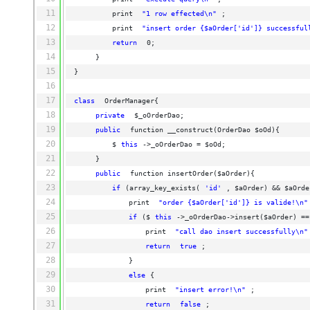
大模型解决方案
11
print 
"1 row effected\n"
;
迁移与运维管理
12
print 
"insert order {$aOrder['id']} successful
快速部署 Dify，高效搭建 
13
return
0;
专有云
14
}
15
}
10 分钟在聊天系统中增加
16
17
class
OrderManager{
18
private
$_oOrderDao;
19
public
function __construct(OrderDao $oOd){
20
$
this
->_oOrderDao = $oOd;
21
}
22
public
function insertOrder($aOrder){
23
if
(array_key_exists(
'id'
, $aOrder) && $aOrde
24
print 
"order {$aOrder['id']} is valide!\n"
25
if
($
this
->_oOrderDao->insert($aOrder) ==
26
print 
"call dao insert successfully\n"
27
return
true
;
28
}
29
else
{
30
print 
"insert error!\n"
;
31
return
false
;