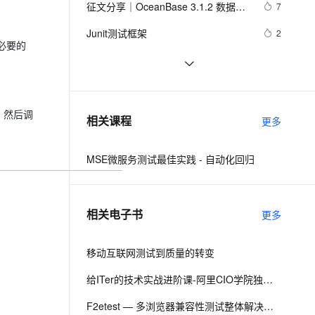
安全
征文分享｜OceanBase 3.1.2 数据库
我要投诉
e-1.1-I2V
Cosyvoice-V3-Flash
7
PolarDB
上云场景组合购
Milvus 弹性伸缩功能新增节
伴
性能测试探索
漫剧创作，剧本、分镜、视频高效生成
100%兼容MySQL、PostgreSQL，兼容Oracle，支持集中和分布式
覆盖90%+业务场景，专享组合折扣价
点支持范围
畅自然，细节丰富
高表现力语音合成大模型，语音克隆听感自然
VPN
Junit测试框架
2
必要的
ernetes 版 ACK
云聚AI 严选权益
AI 原生数据库服务发布
SSL 证书
本地开发和测试环境为什么一定建议
13
2V
Fun-ASR
，一键激活高效办公新体验
理容器应用的 K8s 服务
精选AI产品，从模型到应用全链提效
Agent 数据网关
用127.0.0.1或者localhost
文戏情感细腻自然，动作戏激烈拳拳到肉，实现更强表演能力
支持中英文自由切换，具备更强的噪声鲁棒性
堡垒机
【实测】django测试平台的各种权限
5
AI 用量加速计划
云原生数据库 PolarDB
管理设计解决方案！超干货！
防火墙
、识别商机，让客服更高效、服务更出色。
阿里云智能视觉开放平台人脸人体API
新老同享，达量后返
Agentic Database 发布
6
法，然后调
相关课程
更多
测试Demo
主机安全
应用
MSE微服务测试最佳实践 - 自动化回归
千问办公
NEW
AI 应用及服务市场
的智能体编程平台
一站式AI生产力平台
AI 应用
伶鹊
相关电子书
更多
企业级人与Agent协作平台，接入和调度多个数字员工
智能客服平台，对话机器人、对话分析、智能外呼
大模型
大模型服务平台百炼 - 全妙
移动互联网测试到质量的转变
自然语言处理
应用创作平台
多模态内容创作工具，已接入 DeepSeek
数据标注
给ITer的技术实战进阶课-阿里CIO学院独家教材（四）
机器学习
F2etest — 多浏览器兼容性测试整体解决方案