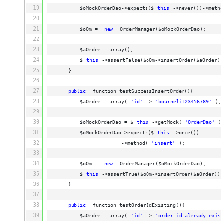
19
$oMockOrderDao->expects($
this
->never())->meth
20
21
$oOm = 
new
OrderManager($oMockOrderDao);
22
23
$aOrder = array();
24
$
this
->assertFalse($oOm->insertOrder($aOrder)
25
}
26
27
public
function testSuccessInsertOrder(){
28
$aOrder = array(
'id'
=>
'bourneli123456789'
);
29
30
$oMockOrderDao = $
this
->getMock(
'OrderDao'
)
31
$oMockOrderDao->expects($
this
->once())
32
->method(
'insert'
);
33
34
$oOm = 
new
OrderManager($oMockOrderDao);
35
$
this
->assertTrue($oOm->insertOrder($aOrder))
36
}
37
38
public
function testOrderIdExisting(){
39
$aOrder = array(
'id'
=>
'order_id_already_exis