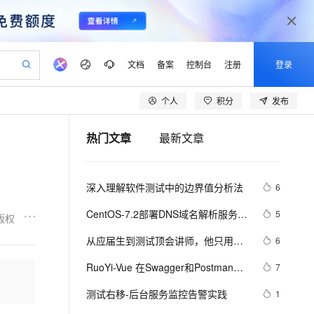
文档
备案
控制台
注册
登录
个人
积分
发布
验
作计划
器
AI 活动
专业服务
服务伙伴合作计划
开发者社区
加入我们
产品动态
服务平台百炼
阿里云 OPC 创新助力计划
热门文章
最新文章
一站式生成采购清单，支持单品或批量购买
可编辑精美 PPT 文稿
S产品伙伴计划（繁花）
峰会
CS
造的大模型服务与应用开发平台
Agency Agents：拥有专属领域专家
AI 生产力先锋
Al MaaS 服务伙伴赋能合作
域名
博文
Careers
至高可申请百万元
Qwen3.8-Max 模型上线
 轻松生成专业的 PPT
开启高性价比 AI 编程新体验
弹性可伸缩的云计算服务
先锋实践拓展 AI 生产力的边界
多领域专家智能体,一键组建 AI 虚拟交付团队
Token 补贴，五大权
计划
海大会
伙伴信用分合作计划
商标
问答
社会招聘
深入理解软件测试中的边界值分析法
6
益加速 OPC 成功
帕鲁游戏服务器
SS
HappyHorse 打造一站式影视创作平台
飞天发布时刻
HOT
Open Search 向量检索版支
划
备案
电子书
校园招聘
联机服务器，轻松开启游戏
视频创作，一键激活电商全链路生产力
稳定、安全、高性价比、高性能的云存储服务
所见，即是所愿
持视频检索 Pipeline 功能
可视化编排打通从文字构思到成片全链路闭环
更多支持
CentOS-7.2部署DNS域名解析服务器
5
版权
划
公司注册
镜像站
视频生成
语音识别与合成
并进行相关配置测试
 智能体与工作流应用
漫剧工坊：一站式动画创作平台
AI 实训营
应用身份服务 (IDaaS)
从应届生到测试顶会讲师，他只用了
6
合作伙伴培训与认证
划
上云迁移
站生成，高效打造优质广告素材
全接入的云上超级电脑
通过阿里云百炼高效搭建AI应用,助力高效开发
快速生产连贯的高质量长漫剧
从基础到进阶，Agent 创客手把手教你
OpenClaw 管理能力上线
一年时间！
lScope
我要反馈
e-1.1-T2V
Qwen3-TTS-Flash
RuoYi-Vue 在Swagger和Postman中 
7
查询合作伙伴
n Alibaba Cloud ISV 合作
代维服务
建企业门户网站
10 分钟搭建微信、支付宝小程序
MaxCompute MaxFrame 提
上传文件测试方案
畅细腻的高质量视频
离线语音合成大模型，多语言方言自适应，低延迟高稳定
创新加速
测试右移-后台服务监控告警实践
ope
登录合作伙伴管理后台
1
我要建议
站，无忧落地极速上线
以可视化方式快速构建移动和 PC 门户网站
国内短信简单易用，安全可靠，秒级触达，全球覆盖200+国家和地区。
高效部署网站，快速应用到小程序
供自动弹性内存功能