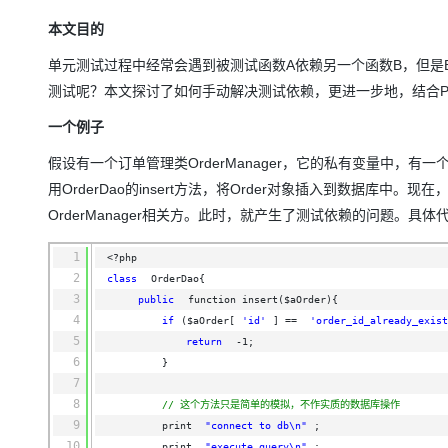
存储
天池大赛
Qwen3.7-Plus
云解析DNS
解决方案免费试用 新老
电子合同
本文目的
最高领取价值200元试用
能看、能想、能动手的多模
安全
网络与CDN
AI 算法大赛
畅捷通
单元测试过程中经常会遇到被测试函数A依赖另一个函数B，但是
大数据开发治理平台 Data
AI 产品 免费试用
网络
安全
云开发大赛
Qwen3-VL-Plus
Tableau 订阅
测试呢？本文探讨了如何手动解决测试依赖，更进一步地，结合PHPU
1亿+ 大模型 tokens 和 
可观测
入门学习赛
中间件
AI空中课堂在线直播课
一个例子
云防火墙
140+云产品 免费试用
上云与迁云
云原生的云上边界网络安全
产品新客免费试用，最长1
数据库
假设有一个订单管理类OrderManager，它的私有变量中，有一个
生态解决方案
大模型服务
用OrderDao的insert方法，将Order对象插入到数据库中
企业出海
大模型ACA认证体验
大数据计算
OrderManager相关方。此时，就产生了测试依赖的问题。具体
助力企业全员 AI 认知与能
行业生态解决方案
千问AI平台-Token Plan
政企业务
媒体服务
1
<?php
开发者生态解决方案
2
class
OrderDao{
企业服务与云通信
千问AI平台-模型体验
AI 开发和 AI 应用解决
3
public
function insert($aOrder){    
在线体验全尺寸、多种模态
4
if
($aOrder[
'id'
] == 
'order_id_already_exist
域名与网站
5
return
-1;
Happy 系列大模型
6
终端用户计算
}
7
Serverless
8
// 这个方法只是简单的模拟，不作实质的数据库操作
9
print 
"connect to db\n"
;
开发工具
10
print 
"execute query\n"
;