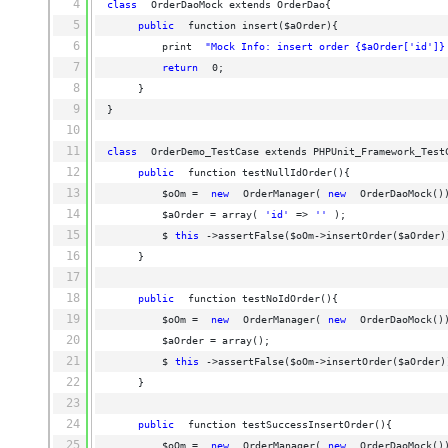
4
class
OrderDaoMock extends OrderDao{
5
public
function insert($aOrder){
6
print 
"Mock Info: insert order {$aOrder['id']}
7
return
0;
8
}
9
}
10
11
class
OrderDemo_TestCase extends PHPUnit_Framework_Test
12
public
function testNullIdOrder(){
13
$oOm = 
new
OrderManager(
new
OrderDaoMock()
14
$aOrder = array(
'id'
=>
''
);
15
$
this
->assertFalse($oOm->insertOrder($aOrder)
16
}
17
18
public
function testNoIdOrder(){
19
$oOm = 
new
OrderManager(
new
OrderDaoMock()
20
$aOrder = array();
21
$
this
->assertFalse($oOm->insertOrder($aOrder)
22
}
23
24
public
function testSuccessInsertOrder(){
25
$oOm = 
new
OrderManager(
new
OrderDaoMock()