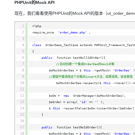
PHPUnit的Mock API
现在，我们看看使用PHPUint的Mock API的版本（ut_order_demo
1
<?php
2
require_once 
'order_demo.php'
;
3
4
class
OrderDemo_TestCase extends PHPUnit_Framework_Test
5
{
6
public
function testNullIdOrder(){
7
//自动创建一个集成OrderDao的mock对象
8
$oMockOrderDao = $
this
->getMock(
'OrderDao'
)
9
//期望不要调用这个对象的insert方法，如果调用，就会报错
10
$oMockOrderDao->expects($
this
->never())->
11
12
$oOm = 
new
OrderManager($oMockOrderDao);
13
$aOrder = array(
'id'
=>
''
);
14
$
this
->assertFalse($oOm->insertOrder($aOrder)
15
}
16
17
public
function testNoIdOrder(){
18
$oMockOrderDao = $
this
->getMock(
'OrderDao'
)