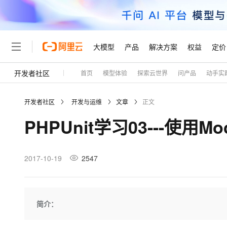
大模型
产品
解决方案
权益
定价
开发者社区
首页
模型体验
探索云世界
问产品
动手实
大模型
产品
解决方案
权益
定价
云市场
伙伴
服务
了解阿里云
精选产品
精选解决方案
普惠上云
产品定价
精选商城
成为销售伙伴
售前咨询
为什么选择阿里云
千问AI平台
开发者社区
开发与运维
文章
正文
了解云产品的定价详情
大模型服务平台百炼
睿译宝，AI翻译排版一
普惠上云 官方力荐
分销伙伴
在线服务
网站建设
什么是云计算
大
PHPUnit学习03---使
大模型服务与应用平台
上传文档即自动完成翻译和
云服务器38元/年起，超
咨询伙伴
多端小程序
技术领先
云上成本管理
售后服务
轻量应用服务器
GLM-5.2：长任务时代
官方推荐返现计划
大模型
精选产品
精选解决方案
Salesforce 国际版订阅
稳定可靠
管理和优化成本
推荐新用户得奖励，单订单
销售伙伴合作计划
2017-10-19
2547
自助服务
友盟天域
安全合规
人工智能与机器学习
AI
文本生成
云数据库 RDS
Hermes Agent，打造
云工开物
无影生态合作计划
在线服务
观测云
分析师报告
自主进化，持久记忆，越用
高校专属算力普惠，学生认
计算
互联网应用开发
Qwen3.8-Max
HOT
Salesforce On Alibaba C
工单服务
Tuya 物联网平台阿里云
研究报告与白皮书
人工智能平台 PAI
快速拥有专属 OpenClaw
简介：
大模
Consulting Partner 合
大数据
容器
智能体时代全能旗舰模型
免费试用
短信专区
一站式AI开发、训练和推
蓝凌 OA
AI 大模型销售与服务生
现代化应用