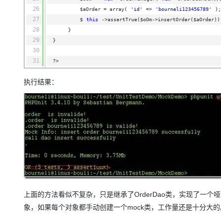
26
$aOrder = array(
'id'
=>
'bourneli123456789'
);
27
$
this
->assertTrue($oOm->insertOrder($aOrder))
28
}
29
}
30
31
?>
执行结果：
上面的方法看似不复杂，只是继承了OrderDao类，实现了一个
象，如果每个对象都手动创建一个mock类，工作量还是十分大的。还好