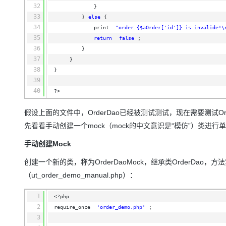
32
}           
33
}
else
{
34
print 
"order {$aOrder['id']} is invalide!\
35
return
false
;
36
}
37
}
38
}
39
40
?>
假设上面的文件中，OrderDao已经被测试测试，现在需要测试OrderMan
先看看手动创建一个mock（mock的中文意识是“模仿”）类进行
手动创建Mock
创建一个新的类，称为OrderDaoMock，继承类OrderDa
（ut_order_demo_manual.php）：
1
<?php
2
require_once 
'order_demo.php'
;
3