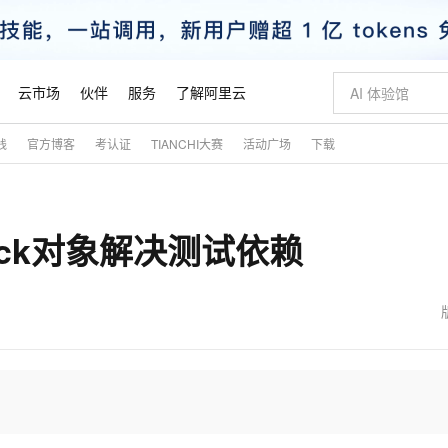
云市场
伙伴
服务
了解阿里云
践
官方博客
考认证
TIANCHI大赛
活动广场
下载
AI 特惠
数据与 API
成为产品伙伴
企业增值服务
最佳实践
价格计算器
AI 场景体
基础软件
产品伙伴合
阿里云认证
市场活动
配置报价
大模型
自助选配和估算价格
步到位
智启 AI 普惠权益
产品生态集成认证中心
企业支持计划
云上春晚
域名与网站
Qwen Audio：打造专属 AI 语音助手
千问官方 MaaS 平台，为开发者和 Agent 而生，新用户赠送 1 亿 + tokens 额度
一句话生成原生
AI Coding
阿里云Maa
2026 阿里云
云服务器 E
为企业打
数据集
Windows
大模型认证
模型
NEW
NEW
用Mock对象解决测试依赖
格式还原
值低价云产品抢先购
至高享 1亿+免费 tokens，加速 Al 应用落地
提供智能易用的域名与建站服务
Qwen-Audio-3.0-Realtime 端到端实时语音角色扮演
输入一句话想法,
智能编程，一键
安全可靠、
产品生态伙伴
专家技术服务
云上奥运之旅
弹性计算合作
阿里云中企出
手机三要素
宝塔 Linux
全部认证
价格优势
开源旗舰模型
即刻拥有 DeepSeek-V4-Pro
阿里云 OPC 创新助力计划
千问大模型
一键部署幻兽
AI 电商营销
对象存储 O
大模型
产品生态伙伴工作台
企业增值服务台
云栖战略参考
云存储合作计
云栖大会
身份实名认证
CentOS
训练营
推动算力普惠，释放技术红利
最高返9万
真正可用的 1M 上下文,一次完成代码全链路开发
快速构建应用程序和网站，即刻迈出上云第一步
轻松解锁专属 DeepSeek-V4-Pro
至高百万元 Token 补贴，加速一人公司成长
多元化、高性能、安全可靠的大模型服务
一键购买专属
从图文生成到
云上的中国
数据库合作计
活动全景
短信
Docker
图片和
自进化智能体
5 分钟轻松部署专属 QwenPaw
Token Plan 模型订阅计划
数字证书管理服务（原SSL证书）
高效搭建 AI
AI 广告创作
无影云电脑
企业成长
NEW
HOT
信息公告
看见新力量
云网络合作计
OCR 文字识别
JAVA
越聪明
证享300元代金券
全托管，含MySQL、PostgreSQL、SQL Server、MariaDB多引擎
Qwen3.8-Max 首发尝鲜，限时加量 10 倍，夜间低至2折
实现全站HTTPS，呈现可信的WEB访问
从聊天伙伴进化为能主动干活的本地数字员工
图文、视频一
随时随地安
魔搭 Mode
Kimi-K3
HappyHors
NEW
loud
服务实践
官网公告
金融模力时刻
Salesforce O
版
发票查验
全能环境
Claude Code + GStack 打造工程团队
千问办公，限时限量积分加倍
Qoder
低代码高效构
AI 建站
短信服务
型
NEW
作计划
Kimi 最新旗舰模型，长程编程与推理利器
让文字生成流
计划
创新中心
魔搭 ModelSc
健康状态
理服务
让AI从“聊天伙伴”进化为能干活的“数字员工”
安装技能 GStack，拥有专属 AI 工程团队
你的AI工作搭子，覆盖日常办公高频场景
面向真实软件的智能体编程平台
0 代码专业建
客户案例
天气预报查询
操作系统
态合作计划