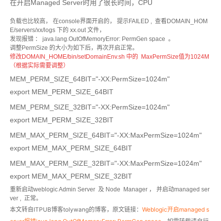
在开启Managed Server时用了很长时间，CPU
负载也比较高， 在console界面开启的， 提示FAILED , 查看DOMAIN_HOM
E/servers/xx/logs 下的 xx.out 文件，
发现报错 ： java.lang.OutOfMemoryError: PermGen space 。
调整PermSize 的大小为如下后，再次开启正常。
修改DOMAIN_HOME/bin/setDomainEnv.sh 中的
MaxPermSize值为1024M
（根据实际需要调整）
MEM_PERM_SIZE_64BIT="-XX:PermSize=1024m"
export MEM_PERM_SIZE_64BIT
MEM_PERM_SIZE_32BIT="-XX:PermSize=1024m"
export MEM_PERM_SIZE_32BIT
MEM_MAX_PERM_SIZE_64BIT="-XX:MaxPermSize=1024m"
export MEM_MAX_PERM_SIZE_64BIT
MEM_MAX_PERM_SIZE_32BIT="-XX:MaxPermSize=1024m"
export MEM_MAX_PERM_SIZE_32BIT
重新启动weblogic Admin Server 及 Node Manager ， 并启动managed ser
ver , 正常。
本文转自ITPUB博客tolywang的博客，原文链接：
Weblogic开启managed s