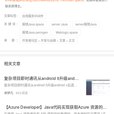
erver报错java.lang.OutOfMemoryError: PermGen space
，如需转载请自行
联系原博主。
文章标签：
应用服务中间件
关键词：
报错Java space
server Java
server报错Java
报错Java permgen
Weblogic space
来 源：
开发者社区
>
开发与运维
>
文章
> 正文
相关文章
复杂项目即时通讯从android 5升级android x后遗症之解决报错#79 java.io.EOFException Unexpected end of ZLIB input stream-优雅草卓伊凡|bigniu
复杂项目即时通讯从android 5升级android x后遗症之解决报错#79 java.io.EOFException Unexpected end of ZLIB input stream-优雅草卓伊凡|bigniu
卓伊凡
653
【Azure Developer】Java代码实现获取Azure 资源的指标数据却报错 "invalid time interval input"
在使用 Java 调用虚拟机 API 获取指标数据时，因本地时区设置非 UTC，导致时间格式解析错误。解决方法是在代码中手动指定时区为 UTC，使用 `ZoneOffset.ofHours(0)` 并结合 `withOffsetSameInstant` 方法进行时区转换，从而避免因时区差异引发的时间格式问题。