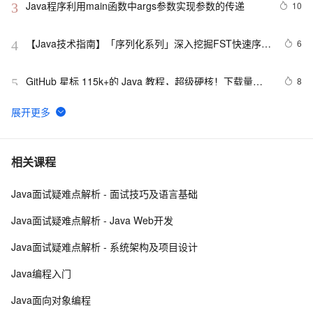
Java程序利用main函数中args参数实现参数的传递
10
3
【Java技术指南】「序列化系列」深入挖掘FST快速序列
6
4
化压缩内存的利器的特性和原理 
GitHub 星标 115k+的 Java 教程，超级硬核！下载量突
8
5
破 1 万次！
营销活动送红包接入说明（Java版）
115
6
[Java 基础]数组
517
7
相关课程
Java面试疑难点解析 - 面试技巧及语言基础
2. Java中的垃圾收集 - GC参考手册
4
8
Java面试疑难点解析 - Java Web开发
Java 注解 阐释 hibernate ORM
596
9
Java面试疑难点解析 - 系统架构及项目设计
java 中的多线程   内部类实现 数据共享 和 Runnable实
4
10
Java编程入门
现数据共享
Java面向对象编程