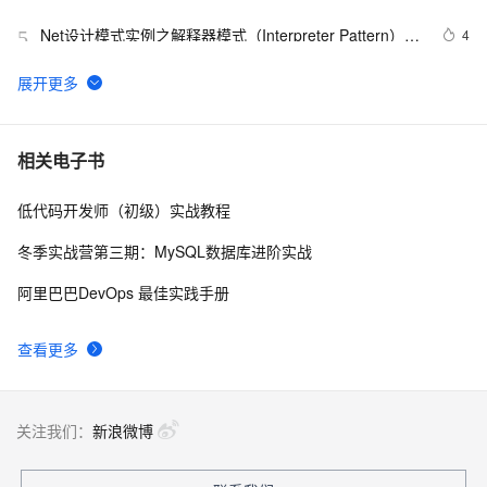
Net设计模式实例之解释器模式（Interpreter Pattern）
4
5
(1)
将 DataTable 或 String 数据转化为json(.NET)
4
6
.NET数据库编程求索之路--11.一些思考
5
7
相关电子书
低代码开发师（初级）实战教程
一起谈.NET技术，ASP.NET MVC验证框架中关于属性标
4
8
记的通用扩展方法
冬季实战营第三期：MySQL数据库进阶实战
Net设计模式实例之适配器模式（Adapter Pattern）
8
9
阿里巴巴DevOps 最佳实践手册
[转载].NET开发常用的10条实用代码
10
10
查看更多
关注我们：
新浪微博