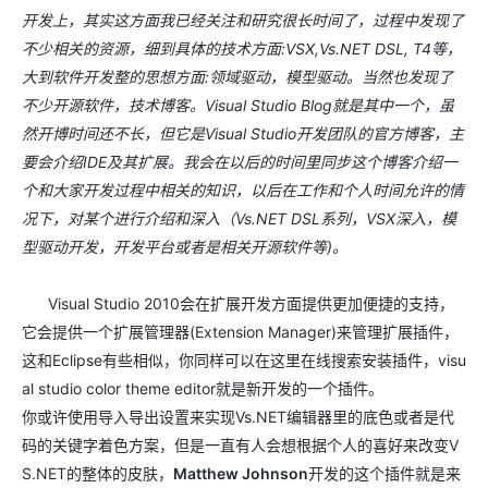
开发上，其实这方面我已经关注和研究很长时间了，过程中发现了
不少相关的资源，细到具体的技术方面:VSX,Vs.NET DSL, T4等，
大到软件开发整的思想方面:领域驱动，模型驱动。当然也发现了
不少开源软件，技术博客。Visual Studio Blog就是其中一个，虽
然开博时间还不长，但它是Visual Studio开发团队的官方博客，主
要会介绍IDE及其扩展。我会在以后的时间里同步这个博客介绍一
个和大家开发过程中相关的知识，以后在工作和个人时间允许的情
况下，对某个进行介绍和深入（Vs.NET DSL系列，VSX深入，模
型驱动开发，开发平台或者是相关开源软件等)。
Visual Studio 2010会在扩展开发方面提供更加便捷的支持，
它会提供一个扩展管理器(Extension Manager)来管理扩展插件，
这和Eclipse有些相似，你同样可以在这里在线搜索安装插件，visu
al studio color theme editor就是新开发的一个插件。
你或许使用导入导出设置来实现Vs.NET编辑器里的底色或者是代
码的关键字着色方案，但是一直有人会想根据个人的喜好来改变V
S.NET的整体的皮肤，
Matthew Johnson
开发的这个插件就是来