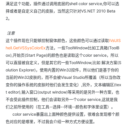
满足这个功能，插件通过调用底层的shell color service,你可以选
择或者是自定义自己的皮肤，当然这只针对VS.NET 2010 Beta
2。
注意
这个插件现在只能够控制窗体颜色，这些颜色可以通过读取
IVsUIS
hell.GetVSSysColorEx
方法，一些ToolWindow比如工具箱(ToolB
ox),开始页(Start Page)的颜色也是读取这个color service，所以
可以直接被自定义，但是其它的一些ToolWindow,比如 解决方案(S
olution Explorer)，使用内置的Win32控件，所以他们是基于你的
当前的Win32皮肤的，而不会被Visual Studio所覆盖（所以当你改
变你的操作系统的皮肤时他们会发生变化）,另外，文本编辑区(tex
t editor),输入窗口(output window)等采用的是另外一种方案，也
不会受此插件控制，他们会读取另外一个color service,这就是我
们之前所使用的（在工具--选择--环境--颜色和字体里设置）。
color service暴露出上面种颜色提供设置，很难会发现哪个颜
色对应的是哪里，不过我会介绍一种方式方便设置。