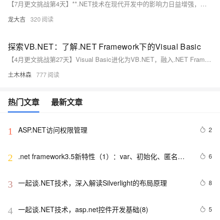
【7月更文挑战第4天】**.NET技术在现代开发中的影响力日益增强，本文聚焦其核心价值，如多语言支持、强大的Visual Studio工具、丰富的类库和跨平台能力。实际应用涵盖企业系统、Web、移动和游戏开发，以及云服务。面对性能挑战、容器化、AI集成及跨平台竞争，.NET持续创新，开发者应关注技术趋势，提升技能，并参与社区，共同推进技术发展。**
龙大吉
320
探索VB.NET：了解.NET Framework下的Visual Basic
【4月更文挑战第27天】Visual Basic进化为VB.NET，融入.NET Framework，提供面向对象编程、泛型、LINQ等特性。VB.NET是强类型语言，支持类型推断，通过Windows Forms和WPF构建桌面应用。广泛应用于企业级、Web和数据处理开发，是易学且功能强大的编程工具。随着.NET版本更新，VB.NET的应用仍具价值，适合初学者和资深开发者。
土木林森
777
热门文章
最新文章
ASP.NET访问权限管理
2
1
.net framework3.5新特性（1）：var、初始化、匿名类
6
2
和扩展方法
一起谈.NET技术，深入解读Silverlight的布局原理
8
3
一起谈.NET技术，asp.net控件开发基础(8)
5
4