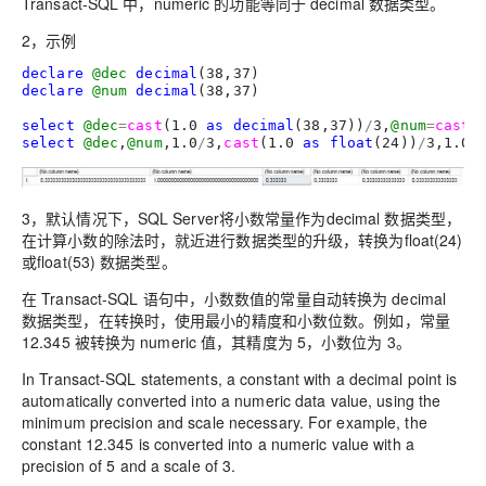
Transact-SQL 中，
numeric 的功能等同于
decimal 数据类型。
2，示例
declare
@dec
decimal
(
38
,
37
declare
@num
decimal
(
38
,
37
)

select
@dec
=
cast
(
1.0
as
decimal
(
38
,
37
))
/
3
,
@num
=
cast
(
select
@dec
,
@num
,
1.0
/
3
,
cast
(
1.0
as
float
(
24
))
/
3
,
1.00
3，默认情况下，SQL Server将小数常量作为decimal 数据类型，
在计算小数的除法时，就近进行数据类型的升级，转换为float(24)
或float(53) 数据类型。
在 Transact-SQL 语句中，小数数值的常量自动转换为 decimal
数据类型，在转换时，使用最小的精度和小数位数。例如，常量
12.345 被转换为
numeric
值，其精度为 5，小数位为 3。
In Transact-SQL statements, a constant with a decimal point is
automatically converted into a
numeric data value, using the
minimum precision and scale necessary. For example, the
constant 12.345 is converted into a
numeric value with a
precision of 5 and a scale of 3.