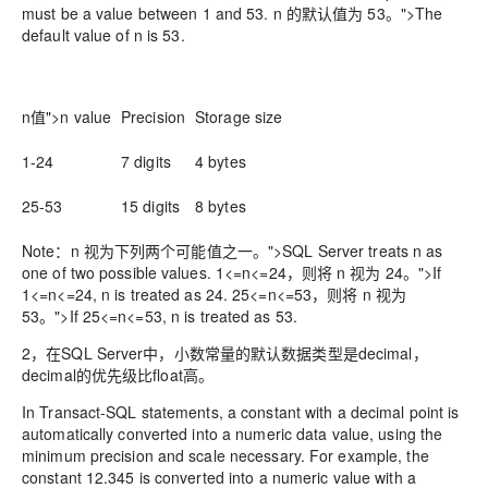
must be a value between
1
and
53
.
n 的默认值为
53
。">
The
default value of
n is
53
.
n值">n value
Precision
Storage size
1-24
7 digits
4 bytes
25-53
15 digits
8 bytes
Note：
n 视为下列两个可能值之一。">SQL Server treats
n as
one of two possible values.
1<=n<=
24
，则将
n 视为
24
。">If
1
<=n<=
24
,
n is treated as
24
.
25<=n<=
53
，则将
n 视为
53
。">If
25
<=n<=
53
,
n is treated as
53
.
2，在SQL Server中，小数常量的默认数据类型是decimal，
decimal的优先级比float高。
In Transact-SQL statements, a constant with a decimal point is
automatically converted into a
numeric data value, using the
minimum precision and scale necessary. For example, the
constant 12.345 is converted into a
numeric value with a