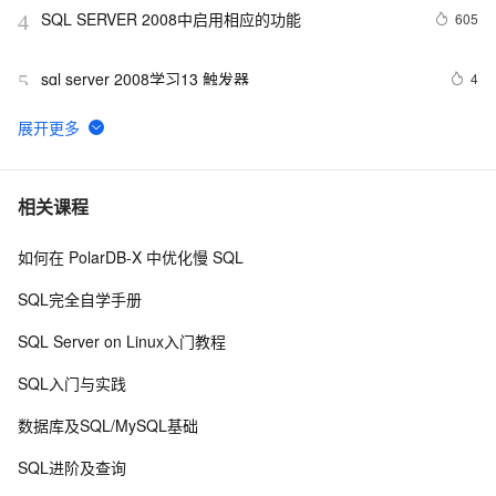
SQL SERVER 2008中启用相应的功能
605
4
sql server 2008学习13 触发器
4
5
初涉SQL Server性能问题（4/4）：列出最耗资源的会
621
6
话
Entity Framework6使用SQL Server Compact免安装部署
3
7
相关课程
如何在 PolarDB-X 中优化慢 SQL
SQL Server页中行物理存储
3
8
SQL完全自学手册
SQL Server Log文件对磁盘的写操作大小是多少
587
9
SQL Server on Linux入门教程
SQL SERVER 2008中用C#定义压缩与解压缩函数
520
10
SQL入门与实践
数据库及SQL/MySQL基础
SQL进阶及查询