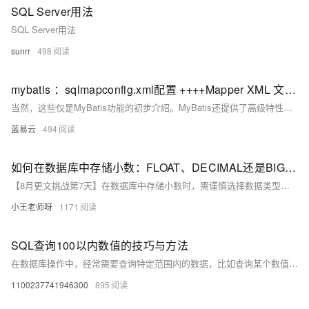
SQL Server用法
SQL Server用法
sunrr
498
mybatis ：sqlmapconfig.xml配置 ++++Mapper XML 文件（sql/insert/delete/update/select)（增删改查）用法
当然，这些仅是MyBatis功能的初步介绍。MyBatis还提供了高级特性，如动态SQL、类型处理器、插件等，可以进一步提供对数据库交互的强大支持和灵活性。希望上述内容对您理解MyBatis的基本操作有所帮助。在实际使用中，您可能还需要根据具体的业务要求调整和优化SQL语句和配置。
蓝易云
494
如何在数据库中存储小数：FLOAT、DECIMAL还是BIGINT？
【8月更文挑战第7天】在数据库中存储小数时，需谨慎选择数据类型：FLOAT、DECIMAL 或 BIGINT。FLOAT 存储空间小，适于非关键性小数如温度；但精度有限，可能产生误差。DECIMAL 能精确表示小数，适合货币金额等需要高度准确性的场景，不过占用空间较大。BIGINT 用于整数，若存储小数需额外转换处理。根据精度需求及应用场景选择合适类型至关重要。
小王老师呀
1171
SQL查询100以内数值的技巧与方法
在数据库操作中，经常需要查询特定范围内的数据，比如查询某个数值字段在100以内的记录
1100237741946300
895