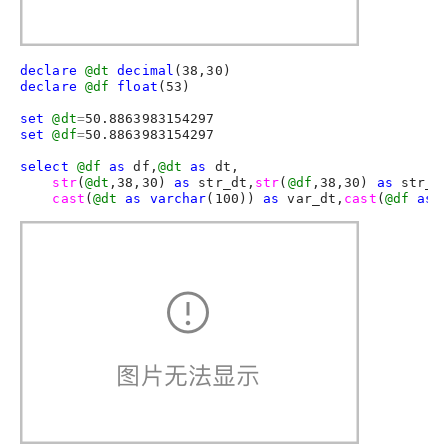
declare
@dt
decimal
(
38
,
30
declare
@df
float
(
53
)

set
@dt
=
50.8863983154297
set
@df
=
50.8863983154297
select
@df
as
 df,
@dt
as
 dt,

str
(
@dt
,
38
,
30
) 
as
 str_dt,
str
(
@df
,
38
,
30
) 
as
 str_df
cast
(
@dt
as
varchar
(
100
)) 
as
 var_dt,
cast
(
@df
as