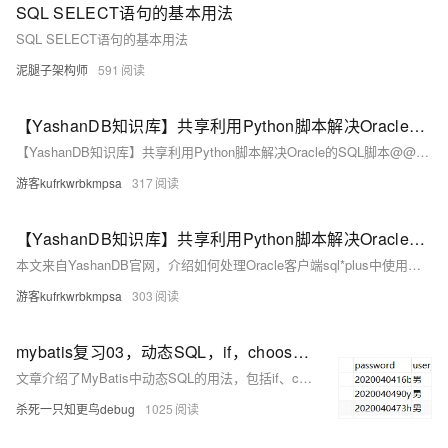
SQL SELECT语句的基本用法
SQL SELECT语句的基本用法
泥腿子架构师
591
【YashanDB知识库】共享利用Python脚本解决Oracle的SQL脚本@@用法
【YashanDB知识库】共享利用Python脚本解决Oracle的SQL脚本@@用法
游客kufrkwrbkmpsa
317
【YashanDB知识库】共享利用Python脚本解决Oracle的SQL脚本@@用法
本文来自YashanDB官网，介绍如何处理Oracle客户端sql*plus中使用@@调用同级目录SQL脚本的场景。崖山数据库23.2.x.100已支持@@用法，但旧版本可通过Python脚本批量重写SQL文件，将@@替换为绝对路径。文章通过Oracle示例展示了具体用法，并提供Python脚本实现自动化处理，最后调整批处理脚本以适配YashanDB运行环境。
游客kufrkwrbkmpsa
303
mybatis复习03，动态SQL，if，choose，where,set,trim标签及foreach标签的用法
文章介绍了MyBatis中动态SQL的用法，包括if、choose、where、set和trim标签，以及foreach标签的详细使用。通过实际代码示例，展示了如何根据条件动态构建查询、更新和批量插入操作的SQL语句。
杀死一只知更鸟debug
1025