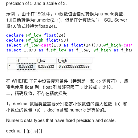
precision of 5 and a scale of 3.
示例1，由于在TSQL中，小数数值会自动转换为numeric类型，
1.0自动转换为numeric(2, 1)，但是在计算除法时，SQL Server
将1.0隐式转换为float(24)。
declare
@f_low
float
(
24
declare
@f_high
float
(
53
select
@f_low
=
cast
(
1.0
as
float
(
24
))
/
3
,
@f_high
=
cast
(
select
1.0
/
3
as
 f,
@f_low
as
 f_low, 
@f_high
as
 f_high
在 WHERE 子句中设置搜索条件（特别是 = 和 <> 运算符），应
避免使用
float 列，
float 列
最好只限于 > 比较或 < 比较。
二，精确数值，不存在精度损失
1，decimal 数据类型需要分别指定小数数值的最大位数（p）和
小数位的数量（s），decimal 和 numeric 是等价的。
Numeric data types that have fixed precision and scale.
decimal [
(
p[
,
s]
)
]