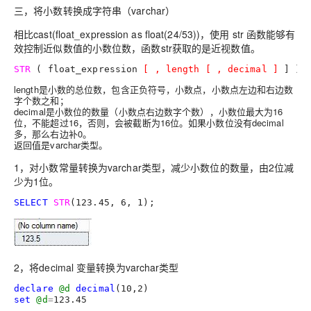
三，将小数转换成字符串（varchar）
相比cast(float_expression as float(24/53))，使用 str 函数能够有
效控制近似数值的小数位数，函数str获取的是近视数值。
STR
 ( float_expression 
[
 , length [ , decimal 
]
 ] )
length是小数的总位数，包含正负符号，小数点，小数点左边和右边数
字个数之和；
decimal是小数位的数量（小数点右边数字个数），小数位最大为16
位，不能超过16，否则，会被截断为16位。如果小数位没有decimal
多，那么右边补0。
返回值是varchar类型。
1，对小数常量转换为varchar类型，减少小数位的数量，由2位减
少为1位。
SELECT
STR
(
123.45
, 
6
, 
1
);
2，将decimal 变量转换为varchar类型
declare
@d
decimal
(
10
,
2
set
@d
=
123.45