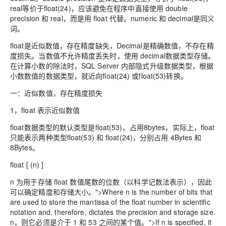
real等价于float(24)，应该避免在程序中直接使用 double
precision 和 real，而是用 float 代替。numeric 和 decimal是同义
词。
float是近似数值，存在精度缺失，Decimal是精确数值，不存在精
度损失。当数值不允许精度丢失时，使用
decimal数据类型存储。
在计算小数的除法时，SQL Server 内部隐式升级数据类型，根据
小数数值的数据类型，就近向float(24) 或float(53)转换。
一：近似数值，存在精度损失
1，float 表示近似数值
float数据类型的默认类型是float(53)，占用8bytes，实际上，float
只能表示两种类型float(53) 和 float(24)，分别占用 4Bytes 和
8Bytes。
float
[
(
n
)
]
n 为用于存储
float 数值尾数的位数（以科学记数法表示），因此
可以确定精度和存储大小。">
Where
n is the number of bits that
are used to store the mantissa of the
float number in scientific
notation and, therefore, dictates the precision and storage size.
n，则它必须是介于
1
和
53
之间的某个值。">
If
n is specified, it