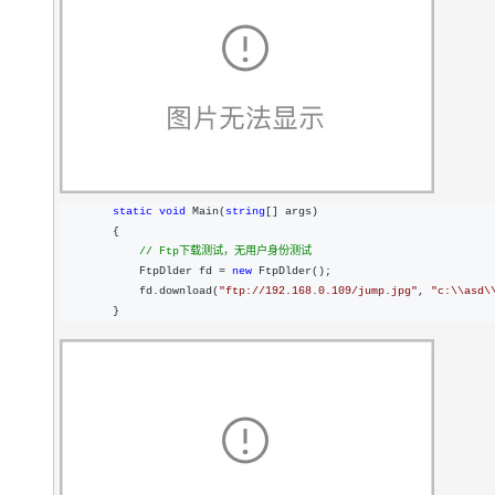
static
void
 Main(
string
[] args)

        {

//
 Ftp下载测试，无用户身份测试
            FtpDlder fd = 
new
 FtpDlder();

            fd.download(
"
ftp://192.168.0.109/jump.jpg
"
, 
"
c:\\asd\
        }