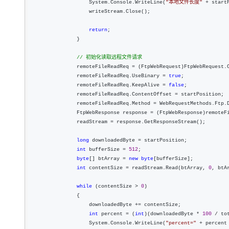
                    System.Console.WriteLine(
"
本地文件长度
"
 + start
                    writeStream.Close();

return
;

                }

//
 初始化读取远程文件请求
                remoteFileReadReq =
 (FtpWebRequest)FtpWebRequest.C
                remoteFileReadReq.UseBinary 
= 
true
;

                remoteFileReadReq.KeepAlive 
= 
false
;

                remoteFileReadReq.ContentOffset 
=
 startPosition;

                remoteFileReadReq.Method 
=
 WebRequestMethods.Ftp.D
                FtpWebResponse response 
=
 (FtpWebResponse)remoteFi
                readStream 
=
 response.GetResponseStream();

long
 downloadedByte =
 startPosition;

int
 bufferSize = 
512
;

byte
[] btArray = 
new
byte
[bufferSize];

int
 contentSize = readStream.Read(btArray, 
0
, btA
while
 (contentSize > 
0
)

                {

                    downloadedByte 
+=
 contentSize;

int
 percent = (
int
)(downloadedByte * 
100
 /
 to
                    System.Console.WriteLine(
"
percent=
"
 + percent