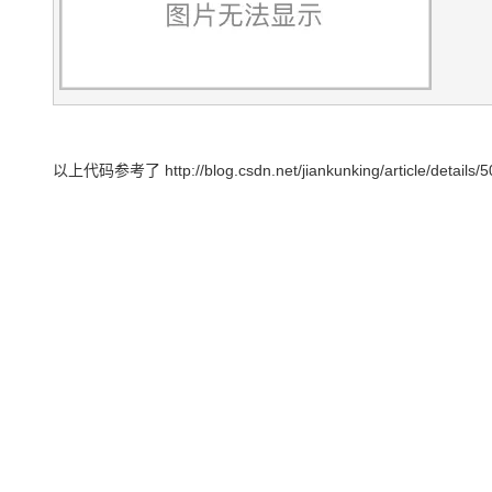
以上代码参考了 http://blog.csdn.net/jiankunking/article