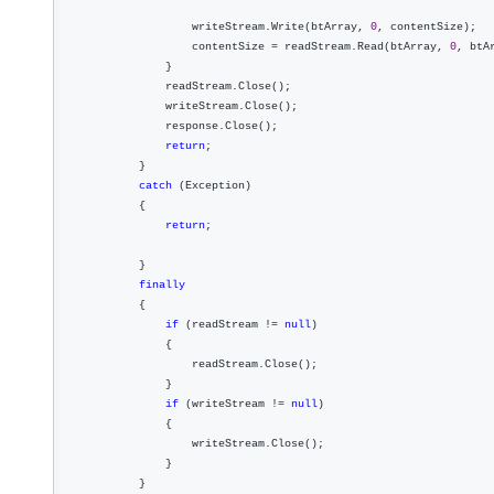
                    writeStream.Write(btArray, 
0
, contentSize);

                    contentSize 
= readStream.Read(btArray, 
0
, btA
                }

                readStream.Close();

                writeStream.Close();

                response.Close();

return
;

            }

catch
 (Exception)

            {

return
;

            }

finally
            {

if
 (readStream != 
null
)

                {

                    readStream.Close();

                }

if
 (writeStream != 
null
)

                {

                    writeStream.Close();

                }

            }  
