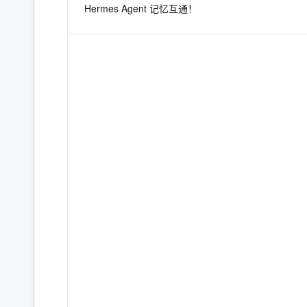
Hermes Agent 记忆互通！
息提取
与 AI 智能体进行实时音视频通话
从文本、图片、视频中提取结构化的属性信息
构建支持视频理解的 AI 音视频实时通话应用
t.diy 一步搞定创意建站
构建大模型应用的安全防护体系
通过自然语言交互简化开发流程,全栈开发支持
通过阿里云安全产品对 AI 应用进行安全防护