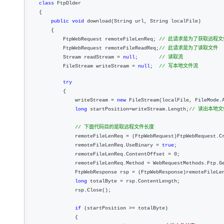
大模型解决方案
class
 FtpDlder

    {

迁移与运维管理
public
void
 download(String url, String localFile)

快速部署 Dify，高效搭建 
        {

专有云
            FtpWebRequest remoteFileLenReq; 
//
 此请求是为了获取远程文
            FtpWebRequest remoteFileReadReq;
//
 此请求是为了读取文件
10 分钟在聊天系统中增加
            Stream readStream = 
null
;       
//
 读取流
            FileStream writeStream = 
null
;  
//
 写本地文件流
try
            {

                writeStream 
= 
new
 FileStream(localFile, FileMode.A
long
 startPosition=writeStream.Length;
//
 读出本地文
//
 下面代码目的是取远程文件长度
                remoteFileLenReq =
 (FtpWebRequest)FtpWebRequest.Cr
                remoteFileLenReq.UseBinary 
= 
true
;

                remoteFileLenReq.ContentOffset 
=
 0;

                remoteFileLenReq.Method 
=
 WebRequestMethods.Ftp.Ge
                FtpWebResponse rsp 
=
 (FtpWebResponse)remoteFileLen
long
 totalByte =
 rsp.ContentLength;

                rsp.Close();

if
 (startPosition >=
 totalByte)

                {
