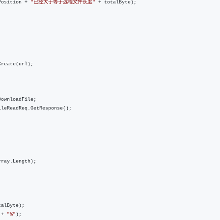
Position + 
"
已经大于等于远程文件长度
"
 +
 totalByte);

reate(url);

ownloadFile;

leReadReq.GetResponse();

rray.Length);

talByte);

 + 
"
%
"
);
