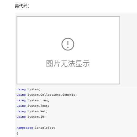
存储
天池大赛
Qwen3.7-Plus
云解析DNS
解决方案免费试用 新老
电子合同
类代码：
最高领取价值200元试用
能看、能想、能动手的多模
安全
网络与CDN
AI 算法大赛
畅捷通
大数据开发治理平台 Data
AI 产品 免费试用
网络
安全
云开发大赛
Qwen3-VL-Plus
Tableau 订阅
1亿+ 大模型 tokens 和 
可观测
入门学习赛
中间件
AI空中课堂在线直播课
云防火墙
140+云产品 免费试用
上云与迁云
云原生的云上边界网络安全
产品新客免费试用，最长1
数据库
生态解决方案
大模型服务
企业出海
大模型ACA认证体验
大数据计算
助力企业全员 AI 认知与能
行业生态解决方案
千问AI平台-Token Plan
政企业务
媒体服务
开发者生态解决方案
企业服务与云通信
using
千问AI平台-模型体验
AI 开发和 AI 应用解决
using
在线体验全尺寸、多种模态
域名与网站
using
using
Happy 系列大模型
终端用户计算
using
using
 System.IO; 

Serverless
namespace
 ConsoleTest

{

开发工具