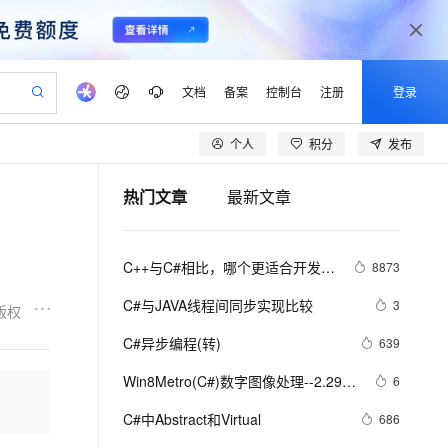
文档
备案
控制台
注册
登录
个人
积分
发布
验
作计划
器
AI 活动
专业服务
服务伙伴合作计划
开发者社区
加入我们
产品动态
服务平台百炼
阿里云 OPC 创新助力计划
热门文章
最新文章
一站式生成采购清单，支持单品或批量购买
io：打造专属 AI 语音助手
S产品伙伴计划（繁花）
峰会
CS
造的大模型服务与应用开发平台
一句话生成原生可编辑精美 PPT 文稿
AI 生产力先锋
Al MaaS 服务伙伴赋能合作
域名
博文
Careers
至高可申请百万元
Qwen3.8-Max 模型上线
开启高性价比 AI 编程新体验
弹性可伸缩的云计算服务
Qwen-Audio-3.0-Realtime 端到端实时语音角色扮演
输入一句话想法, 轻松生成专业的 PPT
先锋实践拓展 AI 生产力的边界
Token 补贴，五大权
计划
海大会
伙伴信用分合作计划
商标
问答
社会招聘
C++与C#相比，哪个更适合开发大
8873
益加速 OPC 成功
eek-V4-Pro
SS
一键部署幻兽帕鲁游戏服务器
飞天发布时刻
HOT
Open Search 向量检索版支
划
备案
电子书
校园招聘
型游戏？
pSeek-V4-Pro
视频创作，一键激活电商全链路生产力
稳定、安全、高性价比、高性能的云存储服务
一键购买专属联机服务器，轻松开启游戏
所见，即是所愿
持视频检索 Pipeline 功能
更多支持
C#与JAVA线程间同步实现比较
3
版权
划
公司注册
镜像站
视频生成
语音识别与合成
专属 QwenPaw
漫剧工坊：一站式动画创作平台
AI 实训营
HOT
应用身份服务 (IDaaS)
C#异步编程(转)
639
合作伙伴培训与认证
划
上云迁移
站生成，高效打造优质广告素材
全接入的云上超级电脑
从聊天伙伴进化为能主动干活的本地数字员工
快速生产连贯的高质量长漫剧
从基础到进阶，Agent 创客手把手教你
OpenClaw 管理能力上线
lScope
我要反馈
e-1.1-T2V
Qwen3-TTS-Flash
Win8Metro(C#)数字图像处理--2.29图
6
查询合作伙伴
n Alibaba Cloud ISV 合作
代维服务
建企业门户网站
10 分钟搭建微信、支付宝小程序
MaxCompute MaxFrame 提
像除法运算
畅细腻的高质量视频
离线语音合成大模型，多语言方言自适应，低延迟高稳定
创新加速
C#中Abstract和Virtual
ope
登录合作伙伴管理后台
686
我要建议
站，无忧落地极速上线
以可视化方式快速构建移动和 PC 门户网站
国内短信简单易用，安全可靠，秒级触达，全球覆盖200+国家和地区。
高效部署网站，快速应用到小程序
供自动弹性内存功能