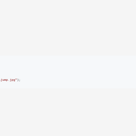
\jump.jpg
"
);
