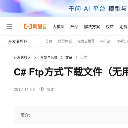
大模型
产品
解决方案
权益
定价
开发者社区
首页
模型体验
探索云世界
问产品
动手实
大模型
产品
解决方案
权益
定价
云市场
伙伴
服务
了解阿里云
精选产品
精选解决方案
普惠上云
产品定价
精选商城
成为销售伙伴
售前咨询
为什么选择阿里云
千问AI平台
开发者社区
开发与运维
文章
正文
了解云产品的定价详情
大模型服务平台百炼
千问办公，解锁你的工作
普惠上云 官方力荐
分销伙伴
在线服务
网站建设
什么是云计算
大
C# Ftp方式下载文件（
大模型服务与应用平台
企业级Agent产品，直接
云服务器38元/年起，超
咨询伙伴
多端小程序
技术领先
云上成本管理
售后服务
轻量应用服务器
Agency Agents：拥
官方推荐返现计划
大模型
精选产品
精选解决方案
Salesforce 国际版订阅
稳定可靠
管理和优化成本
推荐新用户得奖励，单订单
销售伙伴合作计划
2017-11-08
1881
自助服务
友盟天域
安全合规
人工智能与机器学习
AI
文本生成
云数据库 RDS
HappyHorse 打造一
云工开物
无影生态合作计划
在线服务
观测云
分析师报告
高校专属算力普惠，学生认
计算
互联网应用开发
Qwen3.8-Max
HOT
Salesforce On Alibaba C
工单服务
Tuya 物联网平台阿里云
研究报告与白皮书
人工智能平台 PAI
快速拥有专属 OpenClaw
简介：
大模
Consulting Partner 合
大数据
容器
智能体时代全能旗舰模型
免费试用
短信专区
一站式AI开发、训练和推
蓝凌 OA
AI 大模型销售与服务生
现代化应用