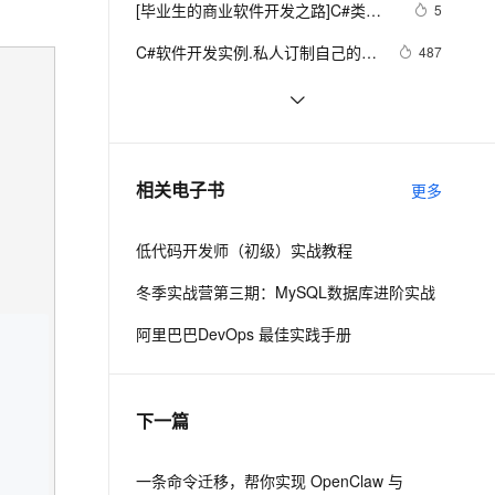
安全
[毕业生的商业软件开发之路]C#类型
我要投诉
e-1.1-I2V
Cosyvoice-V3-Flash
5
PolarDB
上云场景组合购
Milvus 弹性伸缩功能新增节
伴
成员样式
漫剧创作，剧本、分镜、视频高效生成
100%兼容MySQL、PostgreSQL，兼容Oracle，支持集中和分布式
覆盖90%+业务场景，专享组合折扣价
点支持范围
畅自然，细节丰富
高表现力语音合成大模型，语音克隆听感自然
VPN
C#软件开发实例.私人订制自己的屏
487
幕截图工具（九）使用自定义光
ernetes 版 ACK
云聚AI 严选权益
AI 原生数据库服务发布
SSL 证书
[CLR via C#]5.1 基元类型
664
2V
Fun-ASR
标，QQ截图时的光标
，一键激活高效办公新体验
理容器应用的 K8s 服务
精选AI产品，从模型到应用全链提效
Agent 数据网关
文戏情感细腻自然，动作戏激烈拳拳到肉，实现更强表演能力
支持中英文自由切换，具备更强的噪声鲁棒性
堡垒机
C#窗体访问网址方法
4
AI 用量加速计划
云原生数据库 PolarDB
防火墙
、识别商机，让客服更高效、服务更出色。
C# 常用操作类之五（统一消息提示
新老同享，达量后返
Agentic Database 发布
3
相关电子书
更多
类）
主机安全
应用
低代码开发师（初级）实战教程
千问办公
NEW
AI 应用及服务市场
的智能体编程平台
一站式AI生产力平台
冬季实战营第三期：MySQL数据库进阶实战
AI 应用
伶鹊
阿里巴巴DevOps 最佳实践手册
企业级人与Agent协作平台，接入和调度多个数字员工
智能客服平台，对话机器人、对话分析、智能外呼
大模型
大模型服务平台百炼 - 全妙
自然语言处理
下一篇
应用创作平台
多模态内容创作工具，已接入 DeepSeek
数据标注
机器学习
一条命令迁移，帮你实现 OpenClaw 与