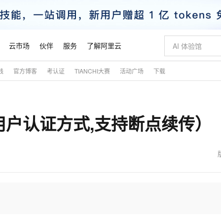
云市场
伙伴
服务
了解阿里云
践
官方博客
考认证
TIANCHI大赛
活动广场
下载
AI 特惠
数据与 API
成为产品伙伴
企业增值服务
最佳实践
价格计算器
AI 场景体
基础软件
产品伙伴合
阿里云认证
市场活动
配置报价
大模型
自助选配和估算价格
新方式
睿译宝，AI翻译排版一步到位
智启 AI 普惠权益
产品生态集成认证中心
企业支持计划
云上春晚
域名与网站
千问官方 MaaS 平台，为开发者和 Agent 而生，新用户赠送 1 亿 + tokens 额度
Qwen Aud
AI Coding
阿里云Maa
2026 阿里云
云服务器 E
为企业打
数据集
Windows
大模型认证
模型
NEW
NEW
无用户认证方式,支持断点续传）
交付可用成果
值低价云产品抢先购
上传文档即自动完成翻译和格式还原
至高享 1亿+免费 tokens，加速 Al 应用落地
提供智能易用的域名与建站服务
智能编程，一键
安全可靠、
产品生态伙伴
专家技术服务
云上奥运之旅
弹性计算合作
阿里云中企出
手机三要素
宝塔 Linux
全部认证
价格优势
有专属领域专家
GLM-5.2：长任务时代开源旗舰模型
阿里云 OPC 创新助力计划
千问大模型
即刻拥有 DeepS
AI 电商营销
对象存储 O
大模型
产品生态伙伴工作台
企业增值服务台
云栖战略参考
云存储合作计
云栖大会
身份实名认证
CentOS
训练营
推动算力普惠，释放技术红利
最高返9万
多领域专家智能体,一键组建 AI 虚拟交付团队
快速构建应用程序和网站，即刻迈出上云第一步
至高百万元 Token 补贴，加速一人公司成长
多元化、高性能、安全可靠的大模型服务
真正可用的 1M 上下文,一次完成代码全链路开发
轻松解锁专属 Dee
从图文生成到
云上的中国
数据库合作计
活动全景
短信
Docker
图片和
站式影视创作平台
Hermes Agent，打造自进化智能体
Token Plan 模型订阅计划
数字证书管理服务（原SSL证书）
5 分钟轻松部署
AI 广告创作
无影云电脑
企业成长
NEW
信息公告
看见新力量
云网络合作计
OCR 文字识别
JAVA
证享300元代金券
可视化编排打通从文字构思到成片全链路闭环
全托管，含MySQL、PostgreSQL、SQL Server、MariaDB多引擎
自主进化，持久记忆，越用越聪明
Qwen3.8-Max 首发尝鲜，限时加量 10 倍，夜间低至2折
实现全站HTTPS，呈现可信的WEB访问
图文、视频一
随时随地安
魔搭 Mode
Kimi-K3
HappyHors
NEW
loud
服务实践
官网公告
金融模力时刻
Salesforce O
版
发票查验
全能环境
Claude Code + GStack 打造工程团队
千问办公，限时限量积分加倍
Qoder
低代码高效构
AI 建站
短信服务
型
NEW
作计划
Kimi 最新旗舰模型，长程编程与推理利器
让文字生成流
计划
创新中心
魔搭 ModelSc
健康状态
理服务
让AI从“聊天伙伴”进化为能干活的“数字员工”
安装技能 GStack，拥有专属 AI 工程团队
你的AI工作搭子，覆盖日常办公高频场景
面向真实软件的智能体编程平台
0 代码专业建
客户案例
天气预报查询
操作系统
态合作计划