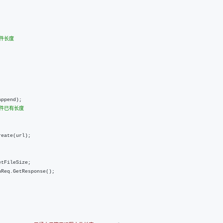
AI 应用
10分钟微调：让0.6B模型媲美235B模
多模态数据信
型
依托云原生高可用架构,实现Dify私有化部署
件长度
用1%尺寸在特定领域达到大模型90%以上效果
一个 AI 助手
超强辅助，Bol
即刻拥有 DeepSeek-R1 满血版
在企业官网、通讯软件中为客户提供 AI 客服
多种方案随心选，轻松解锁专属 DeepSeek
ppend);

件已有长度

eate(url);

tFileSize;

Req.GetResponse();
