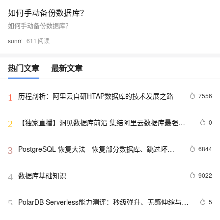
如何手动备份数据库？
如何手动备份数据库？
sunrr
611
热门文章
最新文章
历程剖析：阿里云自研HTAP数据库的技术发展之路
7556
1
【独家直播】洞见数据库前沿 集结阿里云数据库最强阵
0
2
容 DTCC 2019 八大亮点抢先看
PostgreSQL 恢复大法 - 恢复部分数据库、跳过坏
6844
3
块、修复无法启动的数据库
数据库基础知识
9022
4
PolarDB Serverless能力测评：秒级弹升、无感伸缩与强
5
5
一致性，助您实现高效云数据库管理！