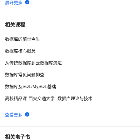
SQLite数据库的备份
12
6
如何在 Oracle 中创建可插入数据库（PDB）？
9
7
相关课程
数据库的前世今生
weblogic连接RAC数据库
4
8
数据库核心概念
「时序数据库」时间序列数据与MongoDB：第一部分-简
2
9
从传统数据库到云数据库演进
介
征文分享｜OceanBase 3.1.2 数据库性能测试探索
7
10
数据库常见问题排查
数据库及SQL/MySQL基础
高校精品课-西安交通大学 -数据库理论与技术
查看更多
相关电子书