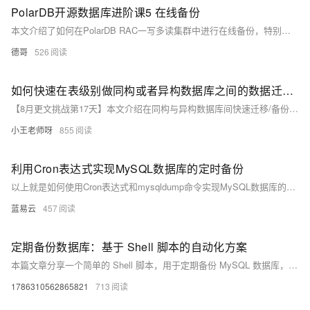
PolarDB开源数据库进阶课5 在线备份
本文介绍了如何在PolarDB RAC一写多读集群中进行在线备份，特别针对共享存储模式。通过使用`polar_basebackup`工具，可以将实例的本地数据和共享数据备份到本地盘中。实验环境依赖于Docker容器中用loop设备模拟的共享存储。
德哥
526
如何快速在表级别做同构或者异构数据库之间的数据迁移/备份
【8月更文挑战第17天】本文介绍在同构与异构数据库间快速迁移/备份表级数据的方法。同构迁移可利用数据库自带工具（如MySQL的`mysqldump`）或管理软件（如phpMyAdmin）；异构迁移则推荐使用ETL工具（如Pentaho Data Integration）或数据库复制工具（如SymmetricDS），亦可通过编程方式实现。实施前需测试以确保数据完整准确，并注意处理兼容性问题。
小王老师呀
855
利用Cron表达式实现MySQL数据库的定时备份
以上就是如何使用Cron表达式和mysqldump命令实现MySQL数据库的定时备份。这种方法的优点是简单易用，而且可以根据需要定制备份的时间和频率。但是，它也有一些限制，例如，它不能备份MySQL服务器的配置文件和用户账户信息，也不能实现增量备份。如果需要更复杂的备份策略，可能需要使用专门的备份工具或服务。
蓝易云
457
定期备份数据库：基于 Shell 脚本的自动化方案
本篇文章分享一个简单的 Shell 脚本，用于定期备份 MySQL 数据库，并自动将备份传输到远程服务器，帮助防止数据丢失。
1786310562865821
713