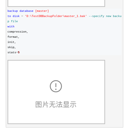
backup
database
[
master
]
to
disk
=
'
D:\TestDBBackupFolder\master_1.bak
'
--
specify new backu
p file
with
compression,

format,

init,

skip,

stats
=
5