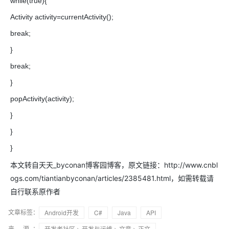
while(true){
Activity activity=currentActivity();
break;
}
break;
}
popActivity(activity);
}
}
}
本文转自天天_byconan博客园博客，原文链接：http://www.cnbl
ogs.com/tiantianbyconan/articles/2385481.html
，如需转载请
自行联系原作者
文章标签：
Android开发
C#
Java
API
来 源：
开发者社区
>
开发与运维
>
文章
> 正文