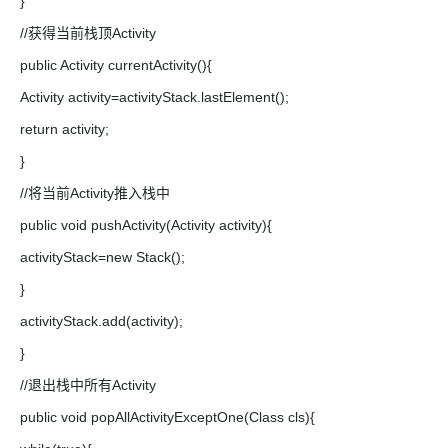
}
//获得当前栈顶Activity
public Activity currentActivity(){
Activity activity=activityStack.lastElement();
return activity;
}
//将当前Activity推入栈中
public void pushActivity(Activity activity){
activityStack=new Stack();
}
activityStack.add(activity);
}
//退出栈中所有Activity
public void popAllActivityExceptOne(Class cls){