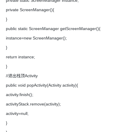
private static ScreenManager instance;
private ScreenManager(){
}
public static ScreenManager getScreenManager(){
instance=new ScreenManager();
}
return instance;
}
//退出栈顶Activity
public void popActivity(Activity activity){
activity.finish();
activityStack.remove(activity);
activity=null;
}