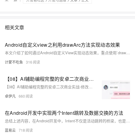
相关文章
Android自定义view之利用drawArc方法实现动态效果
本文介绍了如何通过Android自定义View实现动态效果，重点使用`drawArc`方法完成圆弧动画。首先通过`onSizeChanged`进行测量，初始化画笔属性，设置圆弧相关参数。核心思路是不断改变圆弧扫过角度`sweepAngle`，并调用`invalidate()`刷新View以实现动态旋转效果。最后附上完整代码与效果图，帮助开发者快速理解并实践这一动画实现方式。
计蒙不吃鱼
316
【08】AI辅助编程完整的安卓二次商业实战-修改消息聊天框背景色-触发聊天让程序异常终止bug牵涉更多聊天消息发送优化处理-优雅草卓伊凡
【08】AI辅助编程完整的安卓二次商业实战-修改消息聊天框背景色-触发聊天让程序异常终止bug牵涉更多聊天消息发送优化处理-优雅草卓伊凡
卓伊凡
660
在Android开发中实现两个Intent跳转及数据交换的方法
总结上述内容，在Android开发中，Intent不仅是活动跳转的桥梁，也是两个活动之间进行数据交换的媒介。运用Intent传递数据时需注意数据类型、传输大小限制以及安全性问题的处理，以确保应用的健壯性和安全性。
蓝易云
718