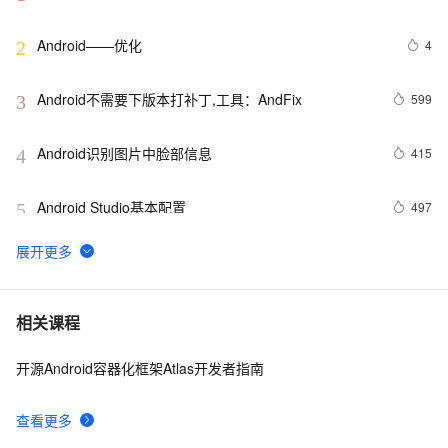
Android——优化
4
2
Android不需要下版本打补丁,工具：AndFix
599
3
Android识别图片中脸部信息
415
4
Android Studio基本配置
497
5
Android Socket与服务器通信通用Demo
520
6
FFmpeg开发笔记（五十九）Linux编译ijkplayer的
5
7
相关课程
Android平台so库
开源Android容器化框架Atlas开发者指南
申请google android map api key
3
8
查看更多
[Android]Activity跳转传递任意类型的数据、Activity为
586
9
SingleTask时代替StartActivityForResult的解决方案