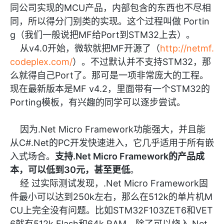
同公司实现的MCU产品，内部包含的东西也不尽相
同，所以得分门别类的实现。这个过程叫做 Portin
g（我们一般说把MF给Port到STM32上去）。
从v4.0开始，微软就把MF开源了（
http://netmf.
codeplex.com/
）。不过默认并不支持STM32，那
么就得自己Port了。那可是一项非常庞大的工程。
现在最新版本是MF v4.2，里面带有一个STM32的
Porting模板，有兴趣的同学可以逐步尝试。
因为.Net Micro Framework功能强大，并且能
从C#.Net的PC
开发
快速进入，它几乎适用于所有嵌
入式场合。
支持.Net Micro Framework的产品成
本，可以低到30元，甚至更低
。
经 过实际测试发现，.Net Micro Framework固
件最小可以达到250k左右，那么在512k的单片机M
CU上完全没有问题。比如STM32F103ZET6和VET
6就有512k Flash和64k RAM，除了可以烧入.Net