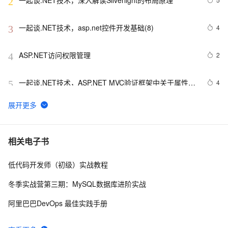
一起谈.NET技术，深入解读Silverlight的布局原理
2
一起谈.NET技术，asp.net控件开发基础(8)
4
3
ASP.NET访问权限管理
2
4
一起谈.NET技术，ASP.NET MVC验证框架中关于属性标
4
5
记的通用扩展方法
.NET设计模式（12）：外观模式（Façade Pattern）
7
6
Net设计模式实例之解释器模式（Interpreter Pattern）
5
7
相关电子书
(1)
低代码开发师（初级）实战教程
Asp.Net MVC5入门学习系列④
736
8
冬季实战营第三期：MySQL数据库进阶实战
将 DataTable 或 String 数据转化为json(.NET)
2
9
阿里巴巴DevOps 最佳实践手册
.NET数据库编程求索之路--11.一些思考
6
10