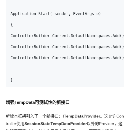
Application_Start( sender, EventArgs e) 
{
ControllerBuilder.Current.DefaultNamespaces.Add();
ControllerBuilder.Current.DefaultNamespaces.Add();
ControllerBuilder.Current.DefaultNamespaces.Add();
}
增强TempData可测试性的新接口
新版本框架引入了一个新接口：
ITempDataProvider
。这允许Con
troller使用
SessionStateTempDataProvider
以外的Provider，这