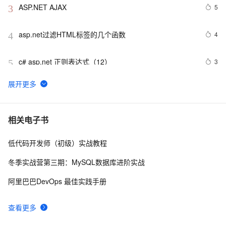
ASP.NET AJAX
5
3
asp.net过滤HTML标签的几个函数
4
4
c# asp.net 正则表达式（12）
3
5
ASP.NET中的常见33条编程语句
3
6
.net framework3.5新特性（1）：var、初始化、匿名类
6
7
相关电子书
和扩展方法
低代码开发师（初级）实战教程
Net设计模式实例之解释器模式（Interpreter Pattern）
4
8
(1)
冬季实战营第三期：MySQL数据库进阶实战
将 DataTable 或 String 数据转化为json(.NET)
4
9
阿里巴巴DevOps 最佳实践手册
.NET数据库编程求索之路--11.一些思考
5
10
查看更多