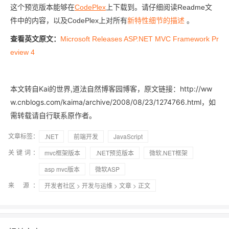
这个预览版本能够在
CodePlex
上下载到。请仔细阅读Readme文
件中的内容，以及CodePlex上对所有
新特性细节的描述
。
查看英文原文：
Microsoft Releases ASP.NET MVC Framework Pr
eview 4
本文转自Kai的世界,道法自然博客园博客，原文链接：http://ww
w.cnblogs.com/kaima/archive/2008/08/23/1274766.html，如
需转载请自行联系原作者。
文章标签：
.NET
前端开发
JavaScript
关键词：
mvc框架版本
.NET预览版本
微软.NET框架
asp mvc版本
微软ASP
来 源：
开发者社区
>
开发与运维
>
文章
> 正文