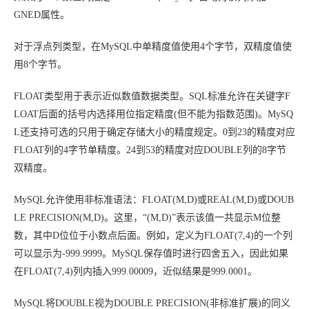
GNED属性。
对于浮点列类型，在MySQL中单精度值使用4个字节，双精度值使
用8个字节。
FLOAT类型用于表示近似数值数据类型。SQL标准允许在关键字F
LOAT后面的括号内选择用位指定精度(但不能为指数范围)。MySQ
L还支持可选的只用于确定存储大小的精度规定。0到23的精度对应
FLOAT列的4字节单精度。24到53的精度对应DOUBLE列的8字节
双精度。
MySQL允许使用非标准语法：FLOAT(
M
,
D
)或REAL(
M
,
D
)或DOUB
LE PRECISION(
M
,
D
)。这里，“(
M
,
D
)”表示该值一共显示
M
位整
数，其中
D
位位于小数点后面。例如，定义为FLOAT(7,4)的一个列
可以显示为-999.9999。MySQL保存值时进行四舍五入，因此如果
在FLOAT(7,4)列内插入999.00009，近似结果是999.0001。
MySQL将DOUBLE视为DOUBLE PRECISION(非标准扩展)的同义