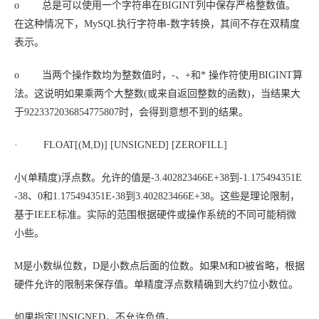
o 总是可以使用一个字符串在BIGINT列中保存严格整数值。
在这种情况下，MySQL执行字符串-数字转换，其间不存在双精度
表示。
o 当两个操作数均为整数值时，-、+和* 操作符使用BIGINT算
法。这说明如果乘两个大整数(或来自返回整数的函数)，当结果大
于9223372036854775807时，会得到意想不到的结果。
· FLOAT[(
M
,
D
)] [UNSIGNED] [ZEROFILL]
小(单精度)浮点数。允许的值是-3.402823466E+38到-1.175494351E
-38、0和1.175494351E-38到3.402823466E+38。这些是理论限制，
基于IEEE标准。实际的范围根据硬件或操作系统的不同可能稍微
小些。
M
是小数纵位数，
D
是小数点后面的位数。如果
M
和
D
被省略，根据
硬件允许的限制来保存值。单精度浮点数精确到大约7位小数位。
如果指定UNSIGNED，不允许负值。