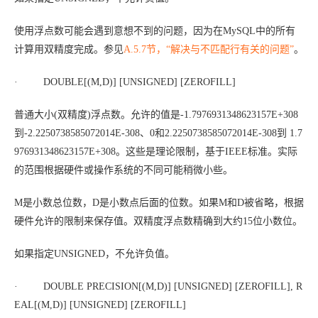
使用浮点数可能会遇到意想不到的问题，因为在MySQL中的所有
计算用双精度完成。参见
A.5.7节，“解决与不匹配行有关的问题”
。
· DOUBLE[(
M
,
D
)] [UNSIGNED] [ZEROFILL]
普通大小(双精度)浮点数。允许的值是-1.7976931348623157E+308
到-2.2250738585072014E-308、0和2.2250738585072014E-308到 1.7
976931348623157E+308。这些是理论限制，基于IEEE标准。实际
的范围根据硬件或操作系统的不同可能稍微小些。
M
是小数总位数，
D
是小数点后面的位数。如果
M
和
D
被省略，根据
硬件允许的限制来保存值。双精度浮点数精确到大约15位小数位。
如果指定UNSIGNED，不允许负值。
· DOUBLE PRECISION[(
M
,
D
)] [UNSIGNED] [ZEROFILL], R
EAL[(
M
,
D
)] [UNSIGNED] [ZEROFILL]