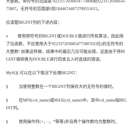
大整数。带符号的范围是-9223372036854775808到92233720368547
75807。无符号的范围是0到18446744073709551615。
应清楚BIGINT列的下述内容：
o 使用带符号的BIGINT或DOUBLE值进行所有算法，因此除
了位函数，不应使用大于9223372036854775807(63位)的无符号的
大整数! 如果这样做，结果中的最后几位可能出错，这是由于将BI
GINT值转换为DOUBLE进行四舍五入时造成的错误。
MySQL可以在以下情况下处理BIGINT：
§ 当使用整数在一个BIGINT列保存大的无符号的值时。
§ 在MIN(
col_name
)或MAX(
col_name
)中，其中
col_name
指BIG
INT列。
§ 使用操作符(+，-，*等等)并且两个操作数均为整数时。