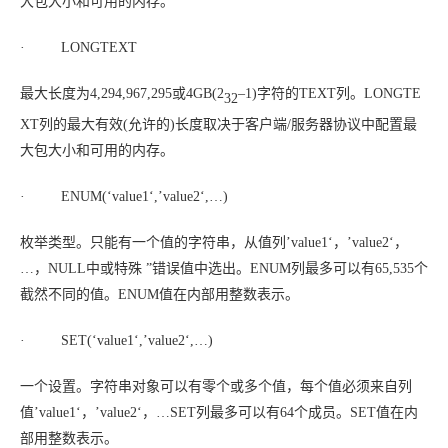
大包大小和可用的内存。
· LONGTEXT
最大长度为4,294,967,295或4GB(2
–1)字符的TEXT列。LONGTE
32
XT列的最大
有效
(允许的)长度取决于客户端/服务器协议中配置最
大包大小和可用的内存。
· ENUM(‘
value1
‘,’
value2
‘,…)
枚举类型。只能有一个值的字符串，从值列’
value1
‘，’
value2
‘，
…，NULL中或特殊 ”错误值中选出。ENUM列最多可以有65,535个
截然不同的值。ENUM值在内部用整数表示。
· SET(‘
value1
‘,’
value2
‘,…)
一个设置。字符串对象可以有零个或多个值，每个值必须来自列
值’
value1
‘，’
value2
‘，…SET列最多可以有64个成员。SET值在内
部用整数表示。