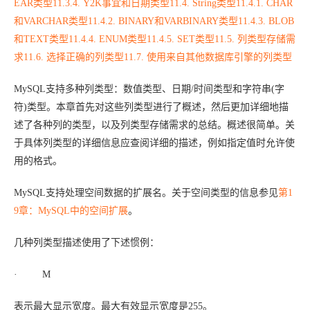
EAR类型
11.3.4. Y2K事宜和日期类型
11.4. String类型
11.4.1. CHAR
和VARCHAR类型
11.4.2. BINARY和VARBINARY类型
11.4.3. BLOB
和TEXT类型
11.4.4. ENUM类型
11.4.5. SET类型
11.5. 列类型存储需
求
11.6. 选择正确的列类型
11.7. 使用来自其他数据库引擎的列类型
MySQL支持多种列类型：数值类型、日期/时间类型和字符串(字
符)类型。本章首先对这些列类型进行了概述，然后更加详细地描
述了各种列的类型，以及列类型存储需求的总结。概述很简单。关
于具体列类型的详细信息应查阅详细的描述，例如指定值时允许使
用的格式。
MySQL支持处理空间数据的扩展名。关于空间类型的信息参见
第1
9章：
MySQL中的空间扩展
。
几种列类型描述使用了下述惯例：
·
M
表示最大显示宽度。最大有效显示宽度是255。