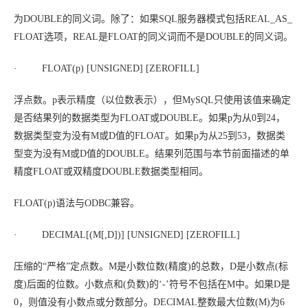
为DOUBLE的同义词。除了：如果SQL服务器模式包括REAL_AS_
FLOAT选项，REAL是FLOAT的同义词而不是DOUBLE的同义词。
· FLOAT(
p
) [UNSIGNED] [ZEROFILL]
浮点数。
p
表示精度（以位数表示），但MySQL只使用该值来确定
是否结果列的数据类型为FLOAT或DOUBLE。如果
p
为从0到24，
数据类型变为没有
M
或
D
值的FLOAT。如果
p
为从25到53，数据类
型变为没有
M
或
D
值的DOUBLE。结果列范围与本节前面描述的单
精度FLOAT或双精度DOUBLE数据类型相同。
FLOAT(
p
)语法与ODBC兼容。
· DECIMAL[(
M
[,
D
])] [UNSIGNED] [ZEROFILL]
压缩的“
严格”定点数。
M
是小数位数(精度)的总数，
D
是小数点(标
度)后面的位数。小数点和(负数)的‘-’符号不包括在
M
中。如果
D
是
0，则值没有小数点或分数部分。DECIMAL整数最大位数(
M
)为6