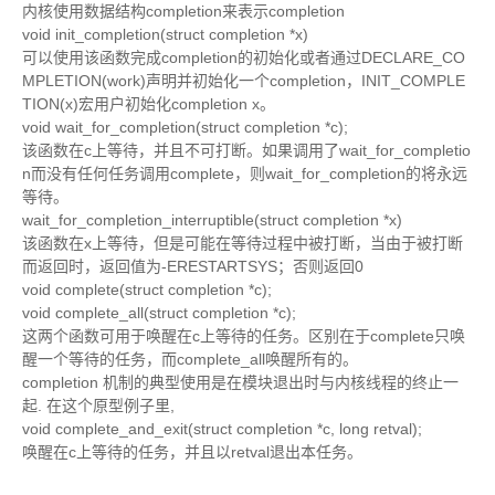
内核使用数据结构completion来表示completion
void init_completion(struct completion *x)
可以使用该函数完成completion的初始化或者通过DECLARE_CO
MPLETION(work)声明并初始化一个completion，INIT_COMPLE
TION(x)宏用户初始化completion x。
void wait_for_completion(struct completion *c);
该函数在c上等待，并且不可打断。如果调用了wait_for_completio
n而没有任何任务调用complete，则wait_for_completion的将永远
等待。
wait_for_completion_interruptible(struct completion *x)
该函数在x上等待，但是可能在等待过程中被打断，当由于被打断
而返回时，返回值为-ERESTARTSYS；否则返回0
void complete(struct completion *c);
void complete_all(struct completion *c);
这两个函数可用于唤醒在c上等待的任务。区别在于complete只唤
醒一个等待的任务，而complete_all唤醒所有的。
completion 机制的典型使用是在模块退出时与内核线程的终止一
起. 在这个原型例子里,
void complete_and_exit(struct completion *c, long retval);
唤醒在c上等待的任务，并且以retval退出本任务。