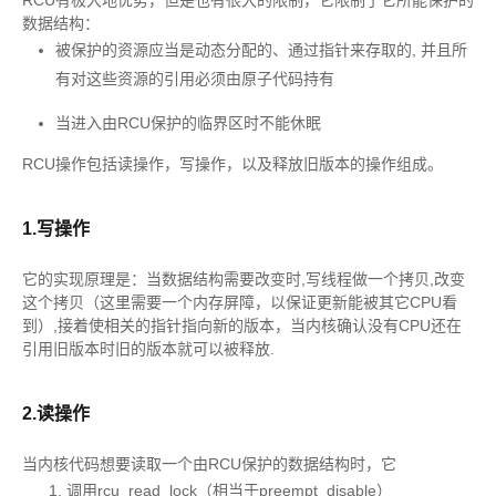
RCU有极大地优势，但是也有很大的限制，它限制了它所能保护的
数据结构：
被保护的资源应当是动态分配的、通过指针来存取的, 并且所
有对这些资源的引用必须由原子代码持有
当进入由RCU保护的临界区时不能休眠
RCU操作包括读操作，写操作，以及释放旧版本的操作组成。
1.写操作
它的实现原理是：当数据结构需要改变时,写线程做一个拷贝,改变
这个拷贝（这里需要一个内存屏障，以保证更新能被其它CPU看
到）,接着使相关的指针指向新的版本，当内核确认没有CPU还在
引用旧版本时旧的版本就可以被释放.
2.读操作
当内核代码想要读取一个由RCU保护的数据结构时，它
调用rcu_read_lock（相当于preempt_disable）