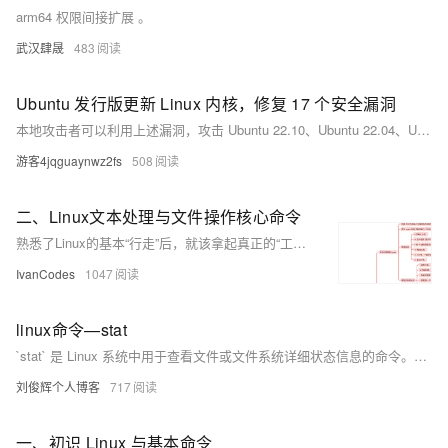
arm64 权限间接扩展 。
武汉肆晟
483
Ubuntu 发行版更新 Linux 内核，修复 17 个安全漏洞
本地攻击者可以利用上述漏洞，攻击 Ubuntu 22.10、Ubuntu 22.04、Ubuntu 20.04 LTS 发行版，导致拒绝服务（系统崩溃）或执行任意代码。
游客4jqguaynwz2fs
508
二、Linux文本处理与文件操作核心命令
熟悉了Linux的基本“行走”后，就该拿起真正的“工具”干活了。用grep这个“放大镜”在文件里搜索内容，用find这个“探测器”在系统中寻找文件，再用tar把东西打包带走。最关键的是要学会使用管道符|，它像一条流水线，能把这些命令串联起来，让简单工具组合出强大的功能，比如 ps -ef | grep 'nginx' 就能快速找出nginx进程。
IvanCodes
1047
linux命令—stat
`stat` 是 Linux 系统中用于查看文件或文件系统详细状态信息的命令。相比 `ls -l`，它提供更全面的信息，包括文件大小、权限、所有者、时间戳（最后访问、修改、状态变更时间）、inode 号、设备信息等。其常用选项包括 `-f` 查看文件系统状态、`-t` 以简洁格式输出、`-L` 跟踪符号链接，以及 `-c` 或 `--format` 自定义输出格式。通过这些选项，用户可以灵活获取所需信息，适用于系统调试、权限检查、磁盘管理等场景。
刘俊辉个人博客
717
一、初识 Linux 与基本命令