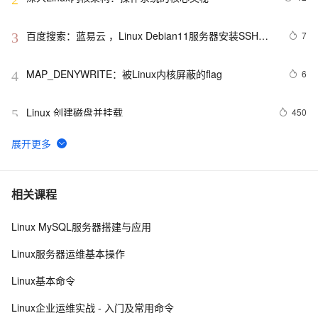
百度搜索：蓝易云 ，Linux Debian11服务器安装SSH，
7
3
创建新用户并允许SSH远程登录，及SSH安全登录配置！
MAP_DENYWRITE：被Linux内核屏蔽的flag
6
4
Linux 创建磁盘并挂载
450
5
linux DHCP
658
6
FFmpeg开发笔记（五十九）Linux编译ijkplayer的
6
7
相关课程
Android平台so库
Linux MySQL服务器搭建与应用
在Linux中，如何获取CPU的总核心数？
3
8
Linux服务器运维基本操作
linux中的tar打包、压缩多个文件、磁盘查看和分区类、
8
9
Linux基本命令
du查看文件和目录占用的磁盘空间linux中的grep 过滤查
找及“|”管道符、gzip/gunzip 压缩、zip/unzip 压缩
linux软件包管理rpm
3
10
Linux企业运维实战 - 入门及常用命令