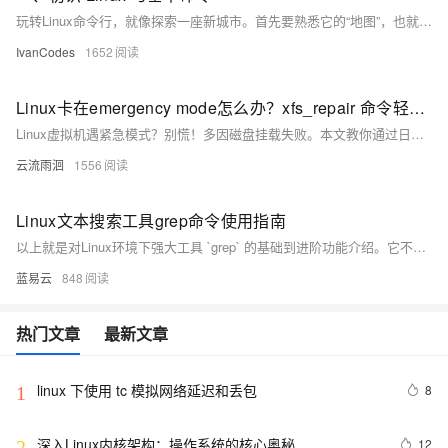
玩转Linux命令行，就像探索一座新城市。首先要熟悉它的“地图”，也就是/根目录下/etc（放配置）、/home（住家）这些核心区域。然后掌握几个“生存口令”：用ls看周围，cd去别处，mkdir建新房，cp/mv搬东西，再用cat或tail看文件内容。最后，别忘了随时按Tab键，它能帮你自动补全命令和路径，是提高效率的第一神器。
IvanCodes
1652
Linux卡在emergency mode怎么办？xfs_repair 命令轻松解决
Linux虚拟机遇紧急模式？别慌！多因磁盘挂载失败。本文教你通过日志定位问题，用`xfs_repair`等工具修复文件系统，三步快速恢复。掌握查日志、修磁盘、验重启，轻松应对紧急模式，保障系统稳定运行。
云流雨洄
1556
Linux文本搜索工具grep命令使用指南
以上就是对Linux环境下强大工具 `grep` 的基础到进阶功能介绍。它不仅能够执行简单文字查询任务还能够处理复杂文字处理任务，并且支持强大而灵活地正则表达规范来增加查询精度与效率。无论您是程序员、数据分析师还是系统管理员，在日常工作中熟练运用该命令都将极大提升您处理和分析数据效率。
蓝易云
848
热门文章
最新文章
linux 下使用 tc 模拟网络延迟和丢包
8
1
深入Linux内核架构：操作系统的核心奥秘
12
2