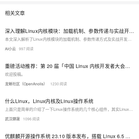
相关文章
深入理解Linux内核模块：加载机制、参数传递与实战开发
本文深入解析了Linux内核模块的加载机制、参数传递方式及实战开发技巧。内容涵盖模块基础概念、加载与卸载流程、生命周期管理、参数配置方法，并通过“Hello World”模块和字符设备驱动实例，带领读者逐步掌握模块开发技能。同时，介绍了调试手段、常见问题排查、开发规范及高级特性，如内核线程、模块间通信与性能优化策略。适合希望深入理解Linux内核机制、提升系统编程能力的技术人员阅读与实践。
AI小云
997
重磅活动推荐：第 20 届「中国 Linux 内核开发者大会」征稿开始啦
欢迎投稿。
龙蜥社区（OpenAnolis）
1230
什么Linux，Linux内核及Linux操作系统
上面只是简单的介绍了一下Linux操作系统的几个核心组件，其实Linux的整体架构要复杂的多。单纯从Linux内核的角度，它要管理CPU、内存、网卡、硬盘和输入输出等设备，因此内核本身分为进程调度，内存管理，虚拟文件系统，网络接口等4个核心子系统。
武汉肆晟
1096
优麒麟开源操作系统 23.10 版本发布，搭载 Linux 6.5 内核