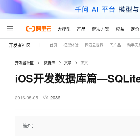
大模型
产品
解决方案
权益
定价
开发者社区
首页
模型体验
探索云世界
问产品
动手实
大模型
产品
解决方案
权益
定价
云市场
伙伴
服务
了解阿里云
精选产品
精选解决方案
普惠上云
产品定价
精选商城
成为销售伙伴
售前咨询
为什么选择阿里云
千问AI平台
开发者社区
数据库
文章
正文
了解云产品的定价详情
大模型服务平台百炼
千问办公，解锁你的工作
普惠上云 官方力荐
分销伙伴
在线服务
网站建设
什么是云计算
大
iOS开发数据库篇—SQLi
大模型服务与应用平台
企业级Agent产品，直接
云服务器38元/年起，超
咨询伙伴
多端小程序
技术领先
云上成本管理
售后服务
轻量应用服务器
Agency Agents：拥
官方推荐返现计划
大模型
精选产品
精选解决方案
Salesforce 国际版订阅
稳定可靠
管理和优化成本
推荐新用户得奖励，单订单
销售伙伴合作计划
2016-05-05
2036
自助服务
友盟天域
安全合规
人工智能与机器学习
AI
文本生成
云数据库 RDS
HappyHorse 打造一
云工开物
无影生态合作计划
在线服务
观测云
分析师报告
高校专属算力普惠，学生认
计算
互联网应用开发
Qwen3.8-Max
HOT
Salesforce On Alibaba C
工单服务
Tuya 物联网平台阿里云
研究报告与白皮书
人工智能平台 PAI
快速拥有专属 OpenClaw
简介：
大模
Consulting Partner 合
大数据
容器
智能体时代全能旗舰模型
免费试用
短信专区
一站式AI开发、训练和推
蓝凌 OA
AI 大模型销售与服务生
现代化应用