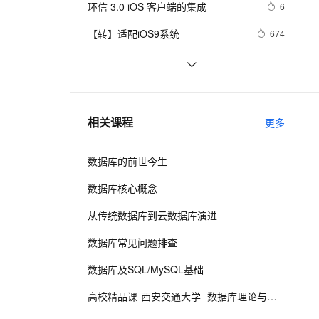
安全
环信 3.0 iOS 客户端的集成
我要投诉
e-1.1-I2V
Cosyvoice-V3-Flash
6
PolarDB
上云场景组合购
Milvus 弹性伸缩功能新增节
伴
漫剧创作，剧本、分镜、视频高效生成
100%兼容MySQL、PostgreSQL，兼容Oracle，支持集中和分布式
覆盖90%+业务场景，专享组合折扣价
点支持范围
畅自然，细节丰富
高表现力语音合成大模型，语音克隆听感自然
VPN
【转】适配iOS9系统
674
ernetes 版 ACK
云聚AI 严选权益
AI 原生数据库服务发布
SSL 证书
从Unity开发到移动平台制胜攻略：全
8
2V
Fun-ASR
，一键激活高效办公新体验
理容器应用的 K8s 服务
精选AI产品，从模型到应用全链提效
Agent 数据网关
面解析iOS与Android应用发布流程，
文戏情感细腻自然，动作戏激烈拳拳到肉，实现更强表演能力
支持中英文自由切换，具备更强的噪声鲁棒性
堡垒机
ios证书申请最简单的教程
16
助你轻松掌握跨平台发布技巧，打造
AI 用量加速计划
云原生数据库 PolarDB
防火墙
爆款手游不是梦——性能优化、广告
、识别商机，让客服更高效、服务更出色。
iOS - Swift NSSize      尺寸
新老同享，达量后返
Agentic Database 发布
604
相关课程
更多
集成与内购设置全包含
主机安全
应用
数据库的前世今生
千问办公
NEW
AI 应用及服务市场
的智能体编程平台
一站式AI生产力平台
数据库核心概念
AI 应用
伶鹊
从传统数据库到云数据库演进
企业级人与Agent协作平台，接入和调度多个数字员工
智能客服平台，对话机器人、对话分析、智能外呼
大模型
数据库常见问题排查
大模型服务平台百炼 - 全妙
自然语言处理
数据库及SQL/MySQL基础
应用创作平台
多模态内容创作工具，已接入 DeepSeek
数据标注
高校精品课-西安交通大学 -数据库理论与技术
机器学习