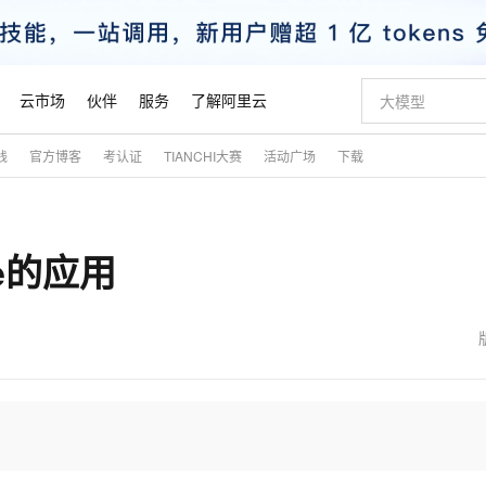
云市场
伙伴
服务
了解阿里云
践
官方博客
考认证
TIANCHI大赛
活动广场
下载
AI 特惠
数据与 API
成为产品伙伴
企业增值服务
最佳实践
价格计算器
AI 场景体
基础软件
产品伙伴合
阿里云认证
市场活动
配置报价
大模型
自助选配和估算价格
新方式
睿译宝，AI翻译排版一步到位
智启 AI 普惠权益
产品生态集成认证中心
企业支持计划
云上春晚
域名与网站
千问官方 MaaS 平台，为开发者和 Agent 而生，新用户赠送 1 亿 + tokens 额度
AI Coding
阿里云Maa
2026 阿里云
云服务器 E
为企业打
数据集
Windows
大模型认证
模型
NEW
te的应用
交付可用成果
值低价云产品抢先购
上传文档即自动完成翻译和格式还原
至高享 1亿+免费 tokens，加速 Al 应用落地
提供智能易用的域名与建站服务
智能编程，一键
安全可靠、
产品生态伙伴
专家技术服务
云上奥运之旅
弹性计算合作
阿里云中企出
手机三要素
宝塔 Linux
全部认证
价格优势
有专属领域专家
GLM-5.2：长任务时代开源旗舰模型
阿里云 OPC 创新助力计划
千问大模型
即刻拥有 DeepS
AI 电商营销
对象存储 O
大模型
产品生态伙伴工作台
企业增值服务台
云栖战略参考
云存储合作计
云栖大会
身份实名认证
CentOS
训练营
推动算力普惠，释放技术红利
最高返9万
多领域专家智能体,一键组建 AI 虚拟交付团队
快速构建应用程序和网站，即刻迈出上云第一步
至高百万元 Token 补贴，加速一人公司成长
多元化、高性能、安全可靠的大模型服务
真正可用的 1M 上下文,一次完成代码全链路开发
轻松解锁专属 Dee
从图文生成到
云上的中国
数据库合作计
活动全景
短信
Docker
图片和
站式影视创作平台
Hermes Agent，打造自进化智能体
Token Plan 模型订阅计划
数字证书管理服务（原SSL证书）
5 分钟轻松部署
AI 广告创作
无影云电脑
企业成长
NEW
信息公告
看见新力量
云网络合作计
OCR 文字识别
JAVA
证享300元代金券
可视化编排打通从文字构思到成片全链路闭环
全托管，含MySQL、PostgreSQL、SQL Server、MariaDB多引擎
自主进化，持久记忆，越用越聪明
Qwen3.8-Max 首发尝鲜，限时加量 10 倍，夜间低至2折
实现全站HTTPS，呈现可信的WEB访问
图文、视频一
随时随地安
魔搭 Mode
Kimi-K3
HappyHors
NEW
loud
服务实践
官网公告
金融模力时刻
Salesforce O
版
发票查验
全能环境
Claude Code + GStack 打造工程团队
千问办公，限时限量积分加倍
Qoder
低代码高效构
AI 建站
短信服务
型
NEW
作计划
Kimi 最新旗舰模型，长程编程与推理利器
让文字生成流
计划
创新中心
魔搭 ModelSc
健康状态
理服务
让AI从“聊天伙伴”进化为能干活的“数字员工”
安装技能 GStack，拥有专属 AI 工程团队
你的AI工作搭子，覆盖日常办公高频场景
面向真实软件的智能体编程平台
0 代码专业建
客户案例
天气预报查询
操作系统
态合作计划