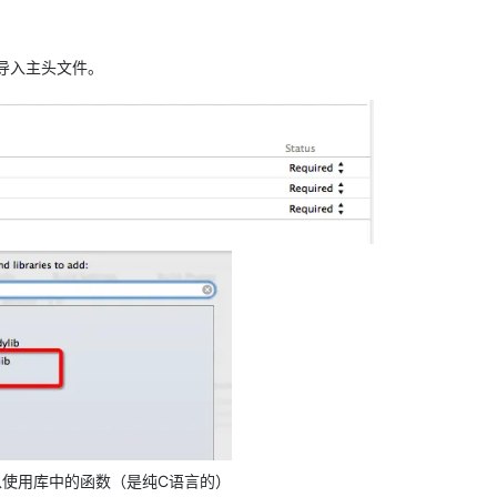
Deepseek-v4-pro
HappyHors
同享
万小智 AI 建站低至 15元/月
Qoder CN
AI 短剧/漫剧
云原生数据库 
快递物流查询
WordPress
成为服务伙
高校合作
点，立即开启云上创新
覆盖公网/内网、递归/权威、移动APP等全场景解析服务
送.CN域名，送备案服务码
基于千问大模型等，支持代码智能生成、研发智能问答
AI助力短剧
态智能体模型
旗舰 MoE 大模型，百万上下文与顶尖推理能力
图生视频，流
Ubuntu
b和导入主头文件。
服务生态伙伴
云工开物
企业应用
Works
Night Plan 支持 Qwen 3.8-Max
云原生大数据计算服务 MaxCompute
AI 办公
容器服务 Kub
NEW
GLM-5.2
Wan2.7-T
Red Hat
30+ 款产品免费体验
Data Agent 驱动的一站式 Data+AI 开发治理平台
夜间 5 折，Qwen/Meoo/TokenPlan 客户专享
面向分析的企业级SaaS模式云数据仓库
AI智能应用
提供一站式管
科研合作
视觉 Coding、空间感知、多模态思考等全面升级
1M上下文，专为长程任务能力而生
ERP
堂（旗舰版）
SUSE
智能客服
CRM
防护产品
2个月
自动承接线索
建站小程序
OA 办公系统
AI 应用构建
大模型原生
力提升
财税管理
模板建站
Qoder
大模型服务平台百炼-应用模版
HOT
NEW
面向真实软件
个人版上线、团队版降价；千问3.8-Max首发发尝鲜
丰富多元化的应用模版和解决方案
400电话
定制建站
万有无界
大模型服务平台百炼-智能体
方案
广告营销
模板小程序
的模型效果
灵活可视化地构建企业级 Agent
定制小程序
秒悟
人工智能平台 PAI
APP 开发
云端极速 AI 
新一代 AI 视频生成模型，深度适配广告营销等场景
AI Native 的算法工程平台，一站式完成建模、训练、推理服务部署
建站系统
以使用库中的函数（是纯C语言的）