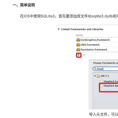
存储
天池大赛
Qwen3.7-Plus
云解析DNS
解决方案免费试用 新老
电子合同
一、简单说明
最高领取价值200元试用
能看、能想、能动手的多模
安全
网络与CDN
AI 算法大赛
畅捷通
在iOS中使用SQLite3，首先要添加库文件libsqlite3.dyli
大数据开发治理平台 Data
AI 产品 免费试用
网络
安全
云开发大赛
Qwen3-VL-Plus
Tableau 订阅
1亿+ 大模型 tokens 和 
可观测
入门学习赛
中间件
AI空中课堂在线直播课
云防火墙
140+云产品 免费试用
上云与迁云
云原生的云上边界网络安全
产品新客免费试用，最长1
数据库
生态解决方案
大模型服务
企业出海
大模型ACA认证体验
大数据计算
助力企业全员 AI 认知与能
行业生态解决方案
千问AI平台-Token Plan
政企业务
媒体服务
开发者生态解决方案
企业服务与云通信
千问AI平台-模型体验
AI 开发和 AI 应用解决
在线体验全尺寸、多种模态
域名与网站
Happy 系列大模型
终端用户计算
Serverless
导入头文件，可
开发工具