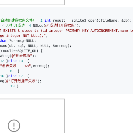
会自动创建数据库文件）
 2
int
) { 
//
打开成功
 4
 NSLog(
@"
成功打开数据库
"
T EXISTS t_students (id integer PRIMARY KEY AUTOINCREMENT,name t
ge integer NOT NULL);
"
char
NSLog(
@"
创表成功
"
12
 }
else
13
@"
创表失败----%s
"
15
16
 }
else
17
og(
@"
打开数据库失败
"
19
 }