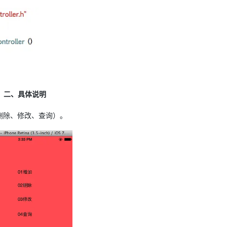
AI 应用
10分钟微调：让0.6B模型媲美235B模
多模态数据信
型
依托云原生高可用架构,实现Dify私有化部署
用1%尺寸在特定领域达到大模型90%以上效果
一个 AI 助手
超强辅助，Bol
即刻拥有 DeepSeek-R1 满血版
在企业官网、通讯软件中为客户提供 AI 客服
多种方案随心选，轻松解锁专属 DeepSeek
二、具体说明
删除、修改、查询）。