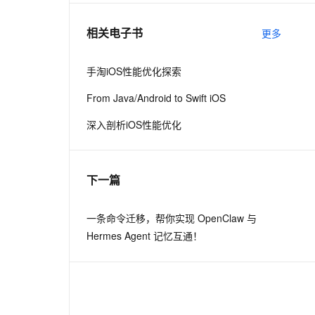
相关电子书
更多
息提取
与 AI 智能体进行实时音视频通话
从文本、图片、视频中提取结构化的属性信息
构建支持视频理解的 AI 音视频实时通话应用
手淘iOS性能优化探索
t.diy 一步搞定创意建站
构建大模型应用的安全防护体系
From Java/Android to Swift iOS
通过自然语言交互简化开发流程,全栈开发支持
通过阿里云安全产品对 AI 应用进行安全防护
深入剖析iOS性能优化
下一篇
一条命令迁移，帮你实现 OpenClaw 与
Hermes Agent 记忆互通！