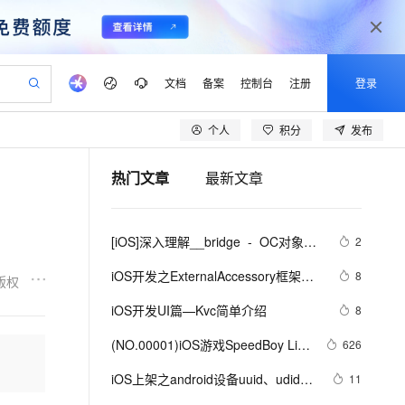
文档
备案
控制台
注册
登录
个人
积分
发布
验
作计划
器
AI 活动
专业服务
服务伙伴合作计划
开发者社区
加入我们
产品动态
服务平台百炼
阿里云 OPC 创新助力计划
热门文章
最新文章
一站式生成采购清单，支持单品或批量购买
S产品伙伴计划（繁花）
峰会
CS
造的大模型服务与应用开发平台
Qwen Audio：打造专属 AI 语音助手
一句话生成原生可编辑精美 PPT 文稿
AI 生产力先锋
Al MaaS 服务伙伴赋能合作
域名
博文
Careers
NEW
至高可申请百万元
Qwen3.8-Max 模型上线
开启高性价比 AI 编程新体验
弹性可伸缩的云计算服务
Qwen-Audio-3.0-Realtime 端到端实时语音角色扮演
输入一句话想法, 轻松生成专业的 PPT
先锋实践拓展 AI 生产力的边界
Token 补贴，五大权
计划
海大会
伙伴信用分合作计划
商标
问答
社会招聘
[iOS]深入理解__bridge  -  OC对象与
2
益加速 OPC 成功
eek-V4-Pro
SS
一键部署幻兽帕鲁游戏服务器
飞天发布时刻
HOT
Open Search 向量检索版支
划
备案
电子书
校园招聘
C++对象的引用转换
pSeek-V4-Pro
视频创作，一键激活电商全链路生产力
稳定、安全、高性价比、高性能的云存储服务
一键购买专属联机服务器，轻松开启游戏
所见，即是所愿
持视频检索 Pipeline 功能
更多支持
iOS开发之ExternalAccessory框架的
8
版权
划
公司注册
镜像站
视频生成
语音识别与合成
应用
专属 QwenPaw
漫剧工坊：一站式动画创作平台
AI 实训营
HOT
应用身份服务 (IDaaS)
iOS开发UI篇—Kvc简单介绍
8
合作伙伴培训与认证
划
上云迁移
站生成，高效打造优质广告素材
全接入的云上超级电脑
从聊天伙伴进化为能主动干活的本地数字员工
快速生产连贯的高质量长漫剧
从基础到进阶，Agent 创客手把手教你
OpenClaw 管理能力上线
lScope
我要反馈
e-1.1-T2V
Qwen3-TTS-Flash
(NO.00001)iOS游戏SpeedBoy Lite
626
查询合作伙伴
n Alibaba Cloud ISV 合作
代维服务
建企业门户网站
10 分钟搭建微信、支付宝小程序
MaxCompute MaxFrame 提
成形记(五)
畅细腻的高质量视频
离线语音合成大模型，多语言方言自适应，低延迟高稳定
创新加速
iOS上架之android设备uuid、udid使
ope
登录合作伙伴管理后台
11
我要建议
站，无忧落地极速上线
以可视化方式快速构建移动和 PC 门户网站
国内短信简单易用，安全可靠，秒级触达，全球覆盖200+国家和地区。
高效部署网站，快速应用到小程序
供自动弹性内存功能
用教程