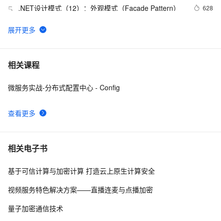
.NET设计模式（12）：外观模式（Façade Pattern）
628
5
SAP .net 新建表插入数据 客户端显示 不完全手记-2
526
6
Json.net说法——（一）修饰标签，日期序列化
498
7
相关课程
微服务实战-分布式配置中心 - Config
一起谈.NET技术，详细述说ADO超时相关问题介绍
525
8
查看更多
.NET简谈组件程序设计之(上下文与同步域)
3
9
一起谈.NET技术，敏捷开发的26条至理名言
678
10
相关电子书
基于可信计算与加密计算 打造云上原生计算安全
视频服务特色解决方案——直播连麦与点播加密
量子加密通信技术