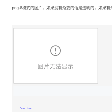
存储
天池大赛
Qwen3.7-Plus
云解析DNS
解决方案免费试用 新老
电子合同
png-8模式的图片，如果没有渐变的话是透明的，如果有
最高领取价值200元试用
能看、能想、能动手的多模
安全
网络与CDN
AI 算法大赛
畅捷通
大数据开发治理平台 Data
AI 产品 免费试用
网络
安全
云开发大赛
Qwen3-VL-Plus
Tableau 订阅
1亿+ 大模型 tokens 和 
可观测
入门学习赛
中间件
AI空中课堂在线直播课
云防火墙
140+云产品 免费试用
上云与迁云
云原生的云上边界网络安全
产品新客免费试用，最长1
数据库
生态解决方案
大模型服务
企业出海
大模型ACA认证体验
大数据计算
助力企业全员 AI 认知与能
行业生态解决方案
千问AI平台-Token Plan
政企业务
媒体服务
开发者生态解决方案
企业服务与云通信
千问AI平台-模型体验
AI 开发和 AI 应用解决
在线体验全尺寸、多种模态
域名与网站
Happy 系列大模型
终端用户计算
Serverless
function
开发工具