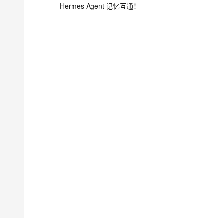
Hermes Agent 记忆互通！
息提取
与 AI 智能体进行实时音视频通话
从文本、图片、视频中提取结构化的属性信息
构建支持视频理解的 AI 音视频实时通话应用
t.diy 一步搞定创意建站
构建大模型应用的安全防护体系
通过自然语言交互简化开发流程,全栈开发支持
通过阿里云安全产品对 AI 应用进行安全防护