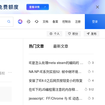
文档
备案
控制台
注册
登录
个人
积分
发布
验
作计划
器
AI 活动
专业服务
服务伙伴合作计划
开发者社区
加入我们
产品动态
服务平台百炼
阿里云 OPC 创新助力计划
热门文章
最新文章
一站式生成采购清单，支持单品或批量购买
io：打造专属 AI 语音助手
S产品伙伴计划（繁花）
峰会
CS
造的大模型服务与应用开发平台
一句话生成原生可编辑精美 PPT 文稿
AI 生产力先锋
Al MaaS 服务伙伴赋能合作
域名
博文
Careers
至高可申请百万元
Qwen3.8-Max 模型上线
开启高性价比 AI 编程新体验
弹性可伸缩的云计算服务
Qwen-Audio-3.0-Realtime 端到端实时语音角色扮演
输入一句话想法, 轻松生成专业的 PPT
先锋实践拓展 AI 生产力的边界
Token 补贴，五大权
计划
海大会
伙伴信用分合作计划
商标
问答
社会招聘
IE是怎么处理meta steam的编码的 
3
益加速 OPC 成功
eek-V4-Pro
SS
一键部署幻兽帕鲁游戏服务器
飞天发布时刻
HOT
Open Search 向量检索版支
划
备案
电子书
校园招聘
&amp;&amp; 那100+个xss
pSeek-V4-Pro
视频创作，一键激活电商全链路生产力
稳定、安全、高性价比、高性能的云存储服务
一键购买专属联机服务器，轻松开启游戏
所见，即是所愿
持视频检索 Pipeline 功能
更多支持
NA-NP-IE系列实验52: 帧中继环境下
1
版权
划
公司注册
镜像站
视频生成
语音识别与合成
NBMA 模式
专属 QwenPaw
漫剧工坊：一站式动画创作平台
AI 实训营
HOT
应用身份服务 (IDaaS)
安装了IE8.0之后网页按钮变小的恢复
4
合作伙伴培训与认证
划
上云迁移
站生成，高效打造优质广告素材
全接入的云上超级电脑
从聊天伙伴进化为能主动干活的本地数字员工
快速生产连贯的高质量长漫剧
从基础到进阶，Agent 创客手把手教你
OpenClaw 管理能力上线
lScope
我要反馈
e-1.1-T2V
Qwen3-TTS-Flash
在IE下的JS编程需注意的内存释放
512
查询合作伙伴
n Alibaba Cloud ISV 合作
代维服务
建企业门户网站
10 分钟搭建微信、支付宝小程序
MaxCompute MaxFrame 提
问题
畅细腻的高质量视频
离线语音合成大模型，多语言方言自适应，低延迟高稳定
创新加速
javascript：FF/Chrome 与 IE 动态加
ope
登录合作伙伴管理后台
3
我要建议
站，无忧落地极速上线
以可视化方式快速构建移动和 PC 门户网站
国内短信简单易用，安全可靠，秒级触达，全球覆盖200+国家和地区。
高效部署网站，快速应用到小程序
供自动弹性内存功能
载元素的区别