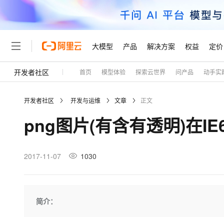
大模型
产品
解决方案
权益
定价
开发者社区
首页
模型体验
探索云世界
问产品
动手实
大模型
产品
解决方案
权益
定价
云市场
伙伴
服务
了解阿里云
精选产品
精选解决方案
普惠上云
产品定价
精选商城
成为销售伙伴
售前咨询
为什么选择阿里云
千问AI平台
开发者社区
开发与运维
文章
正文
了解云产品的定价详情
大模型服务平台百炼
千问办公，解锁你的工作
普惠上云 官方力荐
分销伙伴
在线服务
网站建设
什么是云计算
大
png图片(有含有透明)在I
大模型服务与应用平台
企业级Agent产品，直接
云服务器38元/年起，超
咨询伙伴
多端小程序
技术领先
云上成本管理
售后服务
轻量应用服务器
Agency Agents：拥
官方推荐返现计划
大模型
精选产品
精选解决方案
Salesforce 国际版订阅
稳定可靠
管理和优化成本
推荐新用户得奖励，单订单
销售伙伴合作计划
2017-11-07
1030
自助服务
友盟天域
安全合规
人工智能与机器学习
AI
文本生成
云数据库 RDS
HappyHorse 打造一
云工开物
无影生态合作计划
在线服务
观测云
分析师报告
高校专属算力普惠，学生认
计算
互联网应用开发
Qwen3.8-Max
HOT
Salesforce On Alibaba C
工单服务
Tuya 物联网平台阿里云
研究报告与白皮书
人工智能平台 PAI
快速拥有专属 OpenClaw
简介：
大模
Consulting Partner 合
大数据
容器
智能体时代全能旗舰模型
免费试用
短信专区
一站式AI开发、训练和推
蓝凌 OA
AI 大模型销售与服务生
现代化应用