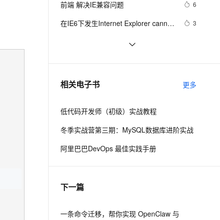
安全
前端 解决IE兼容问题
我要投诉
e-1.1-I2V
Cosyvoice-V3-Flash
6
PolarDB
上云场景组合购
Milvus 弹性伸缩功能新增节
伴
漫剧创作，剧本、分镜、视频高效生成
100%兼容MySQL、PostgreSQL，兼容Oracle，支持集中和分布式
覆盖90%+业务场景，专享组合折扣价
点支持范围
畅自然，细节丰富
高表现力语音合成大模型，语音克隆听感自然
VPN
在IE6下发生Internet Explorer cannot 
3
open the Internet site错误
ernetes 版 ACK
云聚AI 严选权益
AI 原生数据库服务发布
SSL 证书
[转]兼容IE5的width方法
1
2V
Fun-ASR
，一键激活高效办公新体验
理容器应用的 K8s 服务
精选AI产品，从模型到应用全链提效
Agent 数据网关
文戏情感细腻自然，动作戏激烈拳拳到肉，实现更强表演能力
支持中英文自由切换，具备更强的噪声鲁棒性
堡垒机
python3操作注册表设置/取消IE代理
6
AI 用量加速计划
云原生数据库 PolarDB
防火墙
、识别商机，让客服更高效、服务更出色。
ie firefox status和坐标小问题
新老同享，达量后返
Agentic Database 发布
6
相关电子书
更多
主机安全
应用
低代码开发师（初级）实战教程
千问办公
NEW
AI 应用及服务市场
的智能体编程平台
一站式AI生产力平台
冬季实战营第三期：MySQL数据库进阶实战
AI 应用
伶鹊
阿里巴巴DevOps 最佳实践手册
企业级人与Agent协作平台，接入和调度多个数字员工
智能客服平台，对话机器人、对话分析、智能外呼
大模型
大模型服务平台百炼 - 全妙
自然语言处理
下一篇
应用创作平台
多模态内容创作工具，已接入 DeepSeek
数据标注
机器学习
一条命令迁移，帮你实现 OpenClaw 与