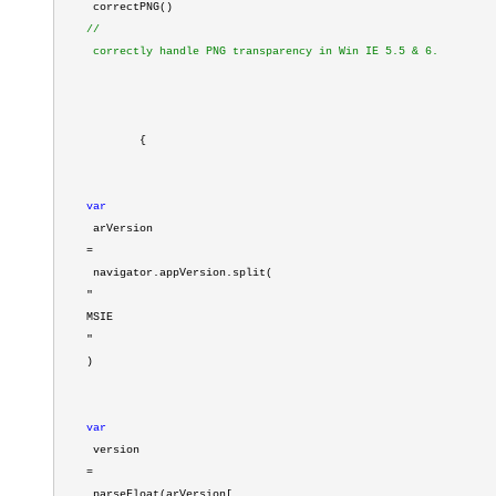
大模型解决方案
 correctPNG() 
//
迁移与运维管理
 correctly handle PNG transparency in Win IE 5.5 & 6. 
快速部署 Dify，高效搭建 
专有云
10 分钟在聊天系统中增加
        {
var
 arVersion 
=
 navigator.appVersion.split(
"
MSIE
"
)
var
 version 
=
 parseFloat(arVersion[