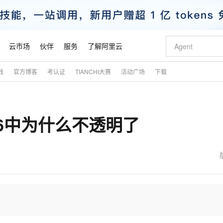
云市场
伙伴
服务
了解阿里云
践
官方博客
考认证
TIANCHI大赛
活动广场
下载
AI 特惠
数据与 API
成为产品伙伴
企业增值服务
最佳实践
价格计算器
AI 场景体
基础软件
产品伙伴合
阿里云认证
市场活动
配置报价
大模型
自助选配和估算价格
新方式
睿译宝，AI翻译排版一步到位
智启 AI 普惠权益
产品生态集成认证中心
企业支持计划
云上春晚
域名与网站
千问官方 MaaS 平台，为开发者和 Agent 而生，新用户赠送 1 亿 + tokens 额度
Qwen Aud
AI Coding
阿里云Maa
2026 阿里云
云服务器 E
为企业打
数据集
Windows
大模型认证
模型
NEW
NEW
E6中为什么不透明了
交付可用成果
值低价云产品抢先购
上传文档即自动完成翻译和格式还原
至高享 1亿+免费 tokens，加速 Al 应用落地
提供智能易用的域名与建站服务
智能编程，一键
安全可靠、
产品生态伙伴
专家技术服务
云上奥运之旅
弹性计算合作
阿里云中企出
手机三要素
宝塔 Linux
全部认证
价格优势
有专属领域专家
GLM-5.2：长任务时代开源旗舰模型
阿里云 OPC 创新助力计划
千问大模型
即刻拥有 DeepS
AI 电商营销
对象存储 O
大模型
产品生态伙伴工作台
企业增值服务台
云栖战略参考
云存储合作计
云栖大会
身份实名认证
CentOS
训练营
推动算力普惠，释放技术红利
最高返9万
多领域专家智能体,一键组建 AI 虚拟交付团队
快速构建应用程序和网站，即刻迈出上云第一步
至高百万元 Token 补贴，加速一人公司成长
多元化、高性能、安全可靠的大模型服务
真正可用的 1M 上下文,一次完成代码全链路开发
轻松解锁专属 Dee
从图文生成到
云上的中国
数据库合作计
活动全景
短信
Docker
图片和
站式影视创作平台
Hermes Agent，打造自进化智能体
Token Plan 模型订阅计划
数字证书管理服务（原SSL证书）
5 分钟轻松部署
AI 广告创作
无影云电脑
企业成长
NEW
信息公告
看见新力量
云网络合作计
OCR 文字识别
JAVA
证享300元代金券
可视化编排打通从文字构思到成片全链路闭环
全托管，含MySQL、PostgreSQL、SQL Server、MariaDB多引擎
自主进化，持久记忆，越用越聪明
Qwen3.8-Max 首发尝鲜，限时加量 10 倍，夜间低至2折
实现全站HTTPS，呈现可信的WEB访问
图文、视频一
随时随地安
魔搭 Mode
Kimi-K3
HappyHors
NEW
loud
服务实践
官网公告
金融模力时刻
Salesforce O
版
发票查验
全能环境
Claude Code + GStack 打造工程团队
千问办公，限时限量积分加倍
Qoder
低代码高效构
AI 建站
短信服务
型
NEW
作计划
Kimi 最新旗舰模型，长程编程与推理利器
让文字生成流
计划
创新中心
魔搭 ModelSc
健康状态
理服务
让AI从“聊天伙伴”进化为能干活的“数字员工”
安装技能 GStack，拥有专属 AI 工程团队
你的AI工作搭子，覆盖日常办公高频场景
面向真实软件的智能体编程平台
0 代码专业建
客户案例
天气预报查询
操作系统
态合作计划