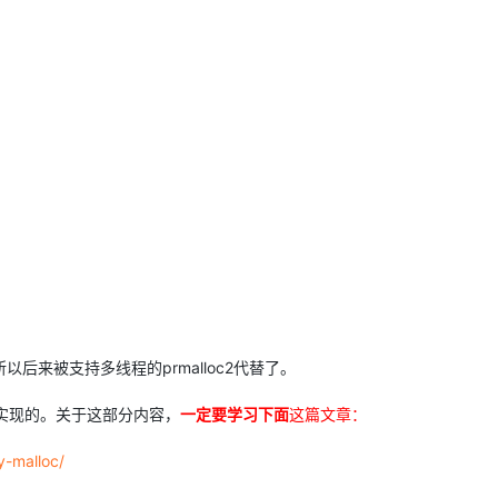
所以后来被支持多线程的prmalloc2代替了。
map实现的。关于这部分内容，
一定要学习下面
这篇文章：
y-malloc/