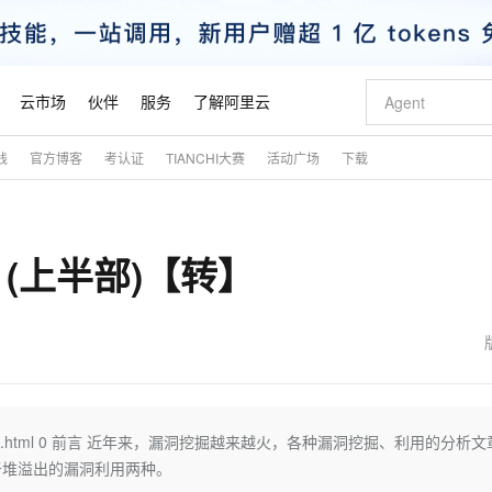
云市场
伙伴
服务
了解阿里云
践
官方博客
考认证
TIANCHI大赛
活动广场
下载
AI 特惠
数据与 API
成为产品伙伴
企业增值服务
最佳实践
价格计算器
AI 场景体
基础软件
产品伙伴合
阿里云认证
市场活动
配置报价
大模型
自助选配和估算价格
步到位
智启 AI 普惠权益
产品生态集成认证中心
企业支持计划
云上春晚
域名与网站
Qwen Audio：打造专属 AI 语音助手
千问官方 MaaS 平台，为开发者和 Agent 而生，新用户赠送 1 亿 + tokens 额度
一句话生成原生
AI Coding
阿里云Maa
2026 阿里云
云服务器 E
为企业打
数据集
Windows
大模型认证
模型
NEW
NEW
 (上半部)【转】
格式还原
值低价云产品抢先购
至高享 1亿+免费 tokens，加速 Al 应用落地
提供智能易用的域名与建站服务
Qwen-Audio-3.0-Realtime 端到端实时语音角色扮演
输入一句话想法,
智能编程，一键
安全可靠、
产品生态伙伴
专家技术服务
云上奥运之旅
弹性计算合作
阿里云中企出
手机三要素
宝塔 Linux
全部认证
价格优势
开源旗舰模型
即刻拥有 DeepSeek-V4-Pro
阿里云 OPC 创新助力计划
千问大模型
一键部署幻兽
AI 电商营销
对象存储 O
大模型
产品生态伙伴工作台
企业增值服务台
云栖战略参考
云存储合作计
云栖大会
身份实名认证
CentOS
训练营
推动算力普惠，释放技术红利
最高返9万
真正可用的 1M 上下文,一次完成代码全链路开发
快速构建应用程序和网站，即刻迈出上云第一步
轻松解锁专属 DeepSeek-V4-Pro
至高百万元 Token 补贴，加速一人公司成长
多元化、高性能、安全可靠的大模型服务
一键购买专属
从图文生成到
云上的中国
数据库合作计
活动全景
短信
Docker
图片和
自进化智能体
5 分钟轻松部署专属 QwenPaw
Token Plan 模型订阅计划
数字证书管理服务（原SSL证书）
高效搭建 AI
AI 广告创作
无影云电脑
企业成长
NEW
HOT
信息公告
看见新力量
云网络合作计
OCR 文字识别
JAVA
越聪明
证享300元代金券
全托管，含MySQL、PostgreSQL、SQL Server、MariaDB多引擎
Qwen3.8-Max 首发尝鲜，限时加量 10 倍，夜间低至2折
实现全站HTTPS，呈现可信的WEB访问
从聊天伙伴进化为能主动干活的本地数字员工
图文、视频一
随时随地安
魔搭 Mode
Kimi-K3
HappyHors
NEW
loud
服务实践
官网公告
金融模力时刻
Salesforce O
版
发票查验
全能环境
Claude Code + GStack 打造工程团队
千问办公，限时限量积分加倍
Qoder
低代码高效构
AI 建站
短信服务
ty/p/5486458.html 0 前言 近年来，漏洞挖掘越来越火，各种漏洞挖掘、利用的分析
型
NEW
作计划
Kimi 最新旗舰模型，长程编程与推理利器
让文字生成流
计划
创新中心
魔搭 ModelSc
健康状态
理服务
让AI从“聊天伙伴”进化为能干活的“数字员工”
安装技能 GStack，拥有专属 AI 工程团队
你的AI工作搭子，覆盖日常办公高频场景
面向真实软件的智能体编程平台
0 代码专业建
于堆溢出的漏洞利用两种。
客户案例
天气预报查询
操作系统
态合作计划