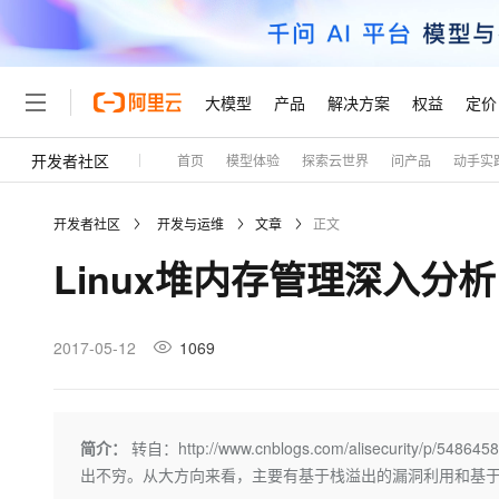
大模型
产品
解决方案
权益
定价
开发者社区
首页
模型体验
探索云世界
问产品
动手实
大模型
产品
解决方案
权益
定价
云市场
伙伴
服务
了解阿里云
精选产品
精选解决方案
普惠上云
产品定价
精选商城
成为销售伙伴
售前咨询
为什么选择阿里云
千问AI平台
开发者社区
开发与运维
文章
正文
了解云产品的定价详情
大模型服务平台百炼
睿译宝，AI翻译排版一
普惠上云 官方力荐
分销伙伴
在线服务
网站建设
什么是云计算
大
Linux堆内存管理深入分析
大模型服务与应用平台
上传文档即自动完成翻译和
云服务器38元/年起，超
咨询伙伴
多端小程序
技术领先
云上成本管理
售后服务
轻量应用服务器
GLM-5.2：长任务时代
官方推荐返现计划
大模型
精选产品
精选解决方案
Salesforce 国际版订阅
稳定可靠
管理和优化成本
推荐新用户得奖励，单订单
销售伙伴合作计划
2017-05-12
1069
自助服务
友盟天域
安全合规
人工智能与机器学习
AI
文本生成
云数据库 RDS
Hermes Agent，打造
云工开物
无影生态合作计划
在线服务
观测云
分析师报告
自主进化，持久记忆，越用
高校专属算力普惠，学生认
计算
互联网应用开发
Qwen3.8-Max
HOT
Salesforce On Alibaba C
工单服务
Tuya 物联网平台阿里云
研究报告与白皮书
人工智能平台 PAI
快速拥有专属 OpenClaw
简介：
转自：http://www.cnblogs.com/alisecuri
大模
Consulting Partner 合
大数据
容器
智能体时代全能旗舰模型
免费试用
短信专区
一站式AI开发、训练和推
出不穷。从大方向来看，主要有基于栈溢出的漏洞利用和基
蓝凌 OA
AI 大模型销售与服务生
现代化应用