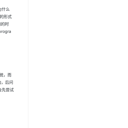
为什么
表的形式
用的时
ogra
系统，而
结构，后问
c会先尝试