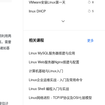
安全
VMware安装Linux第一天
我要投诉
e-1.1-I2V
Cosyvoice-V3-Flash
8
PolarDB
上云场景组合购
Milvus 弹性伸缩功能新增节
伴
漫剧创作，剧本、分镜、视频高效生成
100%兼容MySQL、PostgreSQL，兼容Oracle，支持集中和分布式
覆盖90%+业务场景，专享组合折扣价
点支持范围
畅自然，细节丰富
高表现力语音合成大模型，语音克隆听感自然
VPN
linux DHCP
5
ernetes 版 ACK
云聚AI 严选权益
AI 原生数据库服务发布
SSL 证书
Linux系统命令归纳
7
2V
Fun-ASR
，一键激活高效办公新体验
理容器应用的 K8s 服务
精选AI产品，从模型到应用全链提效
Agent 数据网关
文戏情感细腻自然，动作戏激烈拳拳到肉，实现更强表演能力
支持中英文自由切换，具备更强的噪声鲁棒性
堡垒机
Damn Vulnerable Linux
9
AI 用量加速计划
云原生数据库 PolarDB
洞利用两
防火墙
、识别商机，让客服更高效、服务更出色。
每日一个计算机小知识：Linux
新老同享，达量后返
Agentic Database 发布
7
相关课程
更多
高，需要
主机安全
应用
绍诸如基
Linux MySQL服务器搭建与应用
千问办公
NEW
AI 应用及服务市场
的智能体编程平台
一站式AI生产力平台
Linux Web服务器Nginx搭建与配置
AI 应用
伶鹊
计算机基础与Linux入门
企业级人与Agent协作平台，接入和调度多个数字员工
智能客服平台，对话机器人、对话分析、智能外呼
大模型
Linux企业运维实战 - 入门及常用命令
大模型服务平台百炼 - 全妙
自然语言处理
Linux Shell 编程入门与实战
应用创作平台
多模态内容创作工具，已接入 DeepSeek
数据标注
Linux网络进阶 - TCP/IP协议及OSI七层模型
机器学习
是估计