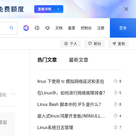
文档
备案
控制台
注册
登录
个人
积分
发布
验
作计划
器
AI 活动
专业服务
服务伙伴合作计划
开发者社区
加入我们
产品动态
服务平台百炼
阿里云 OPC 创新助力计划
热门文章
最新文章
一站式生成采购清单，支持单品或批量购买
可编辑精美 PPT 文稿
S产品伙伴计划（繁花）
峰会
CS
造的大模型服务与应用开发平台
Agency Agents：拥有专属领域专家
AI 生产力先锋
Al MaaS 服务伙伴赋能合作
域名
博文
Careers
至高可申请百万元
Qwen3.8-Max 模型上线
 轻松生成专业的 PPT
开启高性价比 AI 编程新体验
弹性可伸缩的云计算服务
先锋实践拓展 AI 生产力的边界
多领域专家智能体,一键组建 AI 虚拟交付团队
Token 补贴，五大权
计划
海大会
伙伴信用分合作计划
商标
问答
社会招聘
linux 下使用 tc 模拟网络延迟和丢包
8
益加速 OPC 成功
帕鲁游戏服务器
SS
HappyHorse 打造一站式影视创作平台
飞天发布时刻
HOT
Open Search 向量检索版支
划
备案
电子书
校园招聘
联机服务器，轻松开启游戏
视频创作，一键激活电商全链路生产力
稳定、安全、高性价比、高性能的云存储服务
所见，即是所愿
持视频检索 Pipeline 功能
可视化编排打通从文字构思到成片全链路闭环
更多支持
在Linux中，如何进行网络故障排查？ 
5
版权
划
公司注册
镜像站
视频生成
语音识别与合成
 智能体与工作流应用
漫剧工坊：一站式动画创作平台
AI 实训营
应用身份服务 (IDaaS)
Linux Bash 脚本中的 IFS 是什么？
8
合作伙伴培训与认证
划
上云迁移
站生成，高效打造优质广告素材
全接入的云上超级电脑
通过阿里云百炼高效搭建AI应用,助力高效开发
快速生产连贯的高质量长漫剧
从基础到进阶，Agent 创客手把手教你
OpenClaw 管理能力上线
lScope
我要反馈
e-1.1-T2V
Qwen3-TTS-Flash
嵌入式linux/鸿蒙开发板(IMX6ULL）
4
查询合作伙伴
n Alibaba Cloud ISV 合作
代维服务
建企业门户网站
10 分钟搭建微信、支付宝小程序
文章层
MaxCompute MaxFrame 提
开发（三十四）Linux系统对中断的处
畅细腻的高质量视频
离线语音合成大模型，多语言方言自适应，低延迟高稳定
创新加速
Linux系统日志管理
ope
登录合作伙伴管理后台
7
我要建议
站，无忧落地极速上线
以可视化方式快速构建移动和 PC 门户网站
国内短信简单易用，安全可靠，秒级触达，全球覆盖200+国家和地区。
高效部署网站，快速应用到小程序
供自动弹性内存功能
理（下）