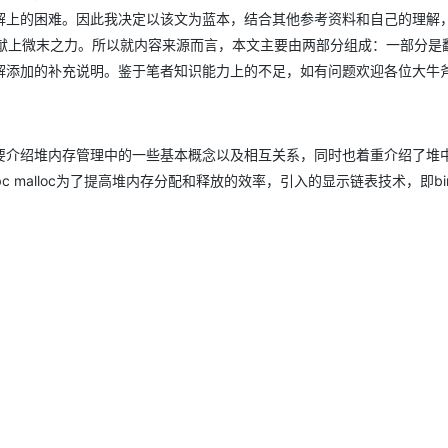
解上的困难。因此我决定以该文为蓝本，结合其他参考资料和自己的理解
学者献上微末之力。所以就内容来源而言，本文主要由两部分组成：一部分是
AI 应用
10分钟微调：让0.6B模型媲美235B模
多模态数据信
解添加的补充说明。鉴于笔者知识能力上的不足，如有问题欢迎各位大牛
型
依托云原生高可用架构,实现Dify私有化部署
用1%尺寸在特定领域达到大模型90%以上效果
一个 AI 助手
超强辅助，Bol
即刻拥有 DeepSeek-R1 满血版
在企业官网、通讯软件中为客户提供 AI 客服
介绍堆内存管理中的一些基本概念以及相互关系，同时也着重介绍了堆中c
多种方案随心选，轻松解锁专属 DeepSeek
malloc为了提高堆内存分配和释放的效率，引入的显示链表技术，即binl