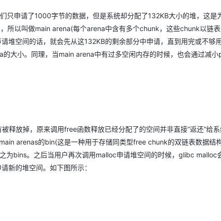
们只申请了1000字节的数据，但是系统却分配了132KB大小的堆，这是
以叫做main arena(每个arena中含有多个chunk，这些chunk以链
再声请堆空间的话，就会先从这132KB的剩余部分中申请，直到用完或不够
 arena的大小。同理，当main arena中有过多空闲内存的时候，也会通过减小pr
被释放掉，原来调用free函数释放已经分配了的空间并非直接“返还”给
ain arenas的bin(这是一种用于存储同类型free chunk的双链表数据
bins。之后当用户再次调用malloc申请堆空间的时候，glibc mallo
统申请新的堆空间。如下图所示：