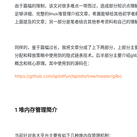
大模型解决方案
由于篇幅的限制，该文对很多难点一带而过，造成部分知识点理
迁移与运维管理
足够详细、完整的linux堆管理介绍文章，希冀能够给其他初
快速部署 Dify，高效搭建 
上面提及的文章；另一部分是笔者结合其他参考资料和自己的理
专有云
10 分钟在聊天系统中增加
同样的，鉴于篇幅过长，我将文章分成了上下两部分，上部分主要
分配和释放策略中使用到的隐式链表技术。后半部分主要介绍glibc 
概念和核心原理。其中使用到的源码在：
https://github.com/sploitfun/lsploits/tree/master/glibc
1 堆内存管理简介
当前针对各大平台主要有如下几种堆内存管理机制：