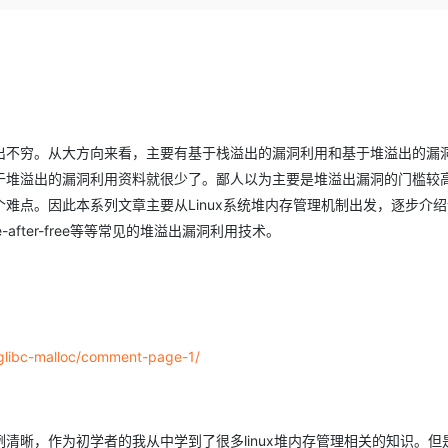
Deepseek-v4-pro
HappyHors
同享
万小智 AI 建站低至 15元/月
Qoder CN
AI 短剧/漫剧
云原生数据库 
快递物流查询
WordPress
成为服务伙
高校合作
点，立即开启云上创新
覆盖公网/内网、递归/权威、移动APP等全场景解析服务
送.CN域名，送备案服务码
基于千问大模型等，支持代码智能生成、研发智能问答
AI助力短剧
态智能体模型
旗舰 MoE 大模型，百万上下文与顶尖推理能力
图生视频，流
Ubuntu
服务生态伙伴
云工开物
企业应用
Works
Night Plan 支持 Qwen 3.8-Max
云原生大数据计算服务 MaxCompute
AI 办公
容器服务 Kub
NEW
GLM-5.2
Wan2.7-T
Red Hat
30+ 款产品免费体验
Data Agent 驱动的一站式 Data+AI 开发治理平台
夜间 5 折，Qwen/Meoo/TokenPlan 客户专享
面向分析的企业级SaaS模式云数据仓库
AI智能应用
提供一站式管
科研合作
视觉 Coding、空间感知、多模态思考等全面升级
1M上下文，专为长程任务能力而生
ERP
堂（旗舰版）
SUSE
智能客服
出不穷。从大方向来看，主要有基于栈溢出的漏洞利用和基于堆溢出的漏
CRM
防护产品
2个月
自动承接线索
于堆溢出的漏洞利用资料就很少了。鄙人以为主要是堆溢出漏洞的门槛较
建站小程序
OA 办公系统
AI 应用构建
大模型原生
难点。因此本系列文章主要从Linux系统堆内存管理机制出发，逐步介
力提升
财税管理
模板建站
e-after-free等等常见的堆溢出漏洞利用技术。
Qoder
大模型服务平台百炼-应用模版
HOT
NEW
面向真实软件
个人版上线、团队版降价；千问3.8-Max首发发尝鲜
丰富多元化的应用模版和解决方案
400电话
定制建站
万有无界
大模型服务平台百炼-智能体
方案
广告营销
模板小程序
的模型效果
灵活可视化地构建企业级 Agent
定制小程序
-glibc-malloc/comment-page-1/
秒悟
人工智能平台 PAI
APP 开发
云端极速 AI 
新一代 AI 视频生成模型，深度适配广告营销等场景
AI Native 的算法工程平台，一站式完成建模、训练、推理服务部署
建站系统
清晰，作为初学者的我从中学到了很多linux堆内存管理相关的知识。但