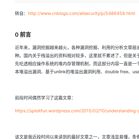
存储
天池大赛
Qwen3.7-Plus
云解析DNS
解决方案免费试用 新老
电子合同
最高领取价值200元试用
能看、能想、能动手的多模
安全
网络与CDN
转自：
http://www.cnblogs.com/alisecurity/p/5486458.html
AI 算法大赛
畅捷通
大数据开发治理平台 Data
AI 产品 免费试用
网络
安全
云开发大赛
Qwen3-VL-Plus
Tableau 订阅
1亿+ 大模型 tokens 和 
0 前言
可观测
入门学习赛
中间件
AI空中课堂在线直播课
云防火墙
140+云产品 免费试用
近年来，漏洞挖掘越来越火，各种漏洞挖掘、利用的分析文章层
上云与迁云
云原生的云上边界网络安全
产品新客免费试用，最长1
数据库
种。国内关于栈溢出的资料相对较多，这里就不累述了，但是关
生态解决方案
大模型服务
企业出海
大模型ACA认证体验
大数据计算
先吃透相应操作系统的堆内存管理机制，而这部分内容一直是一个
助力企业全员 AI 认知与能
行业生态解决方案
本堆溢出漏洞、基于unlink的堆溢出漏洞利用、double free、us
千问AI平台-Token Plan
政企业务
媒体服务
开发者生态解决方案
企业服务与云通信
千问AI平台-模型体验
AI 开发和 AI 应用解决
前段时间偶然学习了这篇文章：
在线体验全尺寸、多种模态
域名与网站
https://sploitfun.wordpress.com/2015/02/10/understanding
Happy 系列大模型
终端用户计算
Serverless
该文是我近段时间以来读到的最好文章之一，文章浅显易懂，条例
开发工具