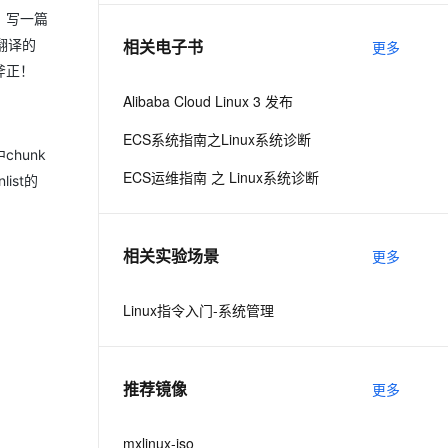
，写一篇
相关电子书
翻译的
更多
息提取
与 AI 智能体进行实时音视频通话
斧正！
从文本、图片、视频中提取结构化的属性信息
构建支持视频理解的 AI 音视频实时通话应用
Alibaba Cloud Linux 3 发布
t.diy 一步搞定创意建站
构建大模型应用的安全防护体系
ECS系统指南之Linux系统诊断
通过自然语言交互简化开发流程,全栈开发支持
通过阿里云安全产品对 AI 应用进行安全防护
hunk
ECS运维指南 之 Linux系统诊断
ist的
相关实验场景
更多
Linux指令入门-系统管理
推荐镜像
更多
mxlinux-iso