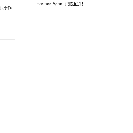
Hermes Agent 记忆互通！
行联系原作
息提取
与 AI 智能体进行实时音视频通话
从文本、图片、视频中提取结构化的属性信息
构建支持视频理解的 AI 音视频实时通话应用
t.diy 一步搞定创意建站
构建大模型应用的安全防护体系
通过自然语言交互简化开发流程,全栈开发支持
通过阿里云安全产品对 AI 应用进行安全防护