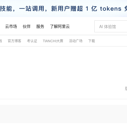
云市场
伙伴
服务
了解阿里云
践
官方博客
考认证
TIANCHI大赛
活动广场
下载
AI 特惠
数据与 API
成为产品伙伴
企业增值服务
最佳实践
价格计算器
AI 场景体
基础软件
产品伙伴合
阿里云认证
市场活动
配置报价
大模型
自助选配和估算价格
新方式
睿译宝，AI翻译排版一步到位
智启 AI 普惠权益
产品生态集成认证中心
企业支持计划
云上春晚
域名与网站
千问官方 MaaS 平台，为开发者和 Agent 而生，新用户赠送 1 亿 + tokens 额度
Qwen Aud
AI Coding
阿里云Maa
2026 阿里云
云服务器 E
为企业打
数据集
Windows
大模型认证
模型
NEW
NEW
交付可用成果
值低价云产品抢先购
上传文档即自动完成翻译和格式还原
至高享 1亿+免费 tokens，加速 Al 应用落地
提供智能易用的域名与建站服务
智能编程，一键
安全可靠、
产品生态伙伴
专家技术服务
云上奥运之旅
弹性计算合作
阿里云中企出
手机三要素
宝塔 Linux
全部认证
价格优势
有专属领域专家
GLM-5.2：长任务时代开源旗舰模型
阿里云 OPC 创新助力计划
千问大模型
即刻拥有 DeepS
AI 电商营销
对象存储 O
大模型
产品生态伙伴工作台
企业增值服务台
云栖战略参考
云存储合作计
云栖大会
身份实名认证
CentOS
训练营
推动算力普惠，释放技术红利
最高返9万
多领域专家智能体,一键组建 AI 虚拟交付团队
快速构建应用程序和网站，即刻迈出上云第一步
至高百万元 Token 补贴，加速一人公司成长
多元化、高性能、安全可靠的大模型服务
真正可用的 1M 上下文,一次完成代码全链路开发
轻松解锁专属 Dee
从图文生成到
云上的中国
数据库合作计
活动全景
短信
Docker
图片和
站式影视创作平台
Hermes Agent，打造自进化智能体
Token Plan 模型订阅计划
数字证书管理服务（原SSL证书）
5 分钟轻松部署
AI 广告创作
无影云电脑
企业成长
NEW
信息公告
看见新力量
云网络合作计
OCR 文字识别
JAVA
证享300元代金券
可视化编排打通从文字构思到成片全链路闭环
全托管，含MySQL、PostgreSQL、SQL Server、MariaDB多引擎
自主进化，持久记忆，越用越聪明
Qwen3.8-Max 首发尝鲜，限时加量 10 倍，夜间低至2折
实现全站HTTPS，呈现可信的WEB访问
图文、视频一
随时随地安
魔搭 Mode
Kimi-K3
HappyHors
NEW
loud
服务实践
官网公告
金融模力时刻
Salesforce O
版
发票查验
全能环境
Claude Code + GStack 打造工程团队
千问办公，限时限量积分加倍
Qoder
低代码高效构
AI 建站
短信服务
型
NEW
作计划
Kimi 最新旗舰模型，长程编程与推理利器
让文字生成流
计划
创新中心
魔搭 ModelSc
健康状态
理服务
让AI从“聊天伙伴”进化为能干活的“数字员工”
安装技能 GStack，拥有专属 AI 工程团队
你的AI工作搭子，覆盖日常办公高频场景
面向真实软件的智能体编程平台
0 代码专业建
客户案例
天气预报查询
操作系统
态合作计划