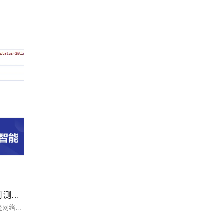
前端神经网络入门：Brain.js - 详细介绍和对比不同的实现 - CNN、RNN、DNN、FFNN -无需准备环境打开浏览器即可测试运行-支持WebGPU加速
本文介绍了如何使用 JavaScript 神经网络库 **Brain.js** 实现不同类型的神经网络，包括前馈神经网络（FFNN）、深度神经网络（DNN）和循环神经网络（RNN）。通过简单的示例和代码，帮助前端开发者快速入门并理解神经网络的基本概念。文章还对比了各类神经网络的特点和适用场景，并简要介绍了卷积神经网络（CNN）的替代方案。