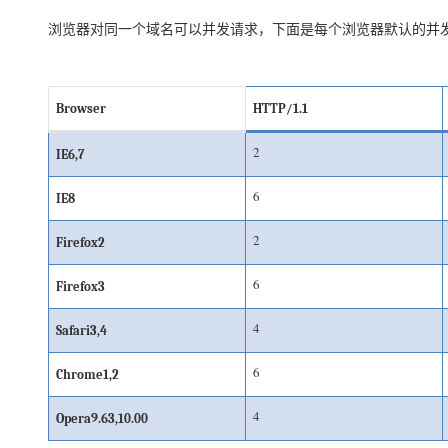
存储
天池大赛
Qwen3.7-Plus
云解析DNS
解决方案免费试用 新老
电子合同
浏览器对同一个域名可以并发请求，下面是每个浏览器默认的并
最高领取价值200元试用
能看、能想、能动手的多模
安全
网络与CDN
AI 算法大赛
畅捷通
大数据开发治理平台 Data
AI 产品 免费试用
网络
安全
云开发大赛
Qwen3-VL-Plus
Tableau 订阅
1亿+ 大模型 tokens 和 
Browser
HTTP/1.1
可观测
入门学习赛
中间件
AI空中课堂在线直播课
云防火墙
140+云产品 免费试用
2
IE6,7
上云与迁云
云原生的云上边界网络安全
产品新客免费试用，最长1
数据库
生态解决方案
大模型服务
6
企业出海
大模型ACA认证体验
IE8
大数据计算
助力企业全员 AI 认知与能
行业生态解决方案
千问AI平台-Token Plan
政企业务
2
Firefox2
媒体服务
开发者生态解决方案
6
企业服务与云通信
Firefox3
千问AI平台-模型体验
AI 开发和 AI 应用解决
在线体验全尺寸、多种模态
域名与网站
4
Safari3,4
Happy 系列大模型
终端用户计算
6
Chrome1,2
Serverless
4
Opera9.63,10.00
开发工具