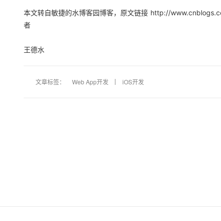
大模型解决方案
本文转自敏捷的水博客园博客，原文链接
http://www.cnblog
迁移与运维管理
者
快速部署 Dify，高效搭建 
专有云
王德水
10 分钟在聊天系统中增加
文章标签：
Web App开发
iOS开发