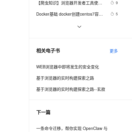
安全
【爬虫知识】浏览器开发者工具使用
我要投诉
e-1.1-I2V
Cosyvoice-V3-Flash
9
PolarDB
上云场景组合购
Milvus 弹性伸缩功能新增节
伴
技巧总结
漫剧创作，剧本、分镜、视频高效生成
100%兼容MySQL、PostgreSQL，兼容Oracle，支持集中和分布式
覆盖90%+业务场景，专享组合折扣价
点支持范围
畅自然，细节丰富
高表现力语音合成大模型，语音克隆听感自然
VPN
Docker基础 docker创建centos7容器
5
然后安装配置Nginx，并在浏览器访问
ernetes 版 ACK
云聚AI 严选权益
AI 原生数据库服务发布
SSL 证书
Opera将尽快发布补丁修复桌面浏
608
2V
Fun-ASR
，一键激活高效办公新体验
理容器应用的 K8s 服务
精选AI产品，从模型到应用全链提效
Agent 数据网关
览器漏洞
文戏情感细腻自然，动作戏激烈拳拳到肉，实现更强表演能力
支持中英文自由切换，具备更强的噪声鲁棒性
堡垒机
JS-检测浏览器类型及版本
1
AI 用量加速计划
云原生数据库 PolarDB
防火墙
、识别商机，让客服更高效、服务更出色。
采用QWebEngineView引擎设计web
新老同享，达量后返
Agentic Database 发布
4
相关电子书
更多
浏览器
主机安全
应用
WEB浏览器中即将发生的安全变化
千问办公
NEW
AI 应用及服务市场
的智能体编程平台
一站式AI生产力平台
基于浏览器的实时构建探索之路
AI 应用
伶鹊
基于浏览器的实时构建探索之路--玄寂
企业级人与Agent协作平台，接入和调度多个数字员工
智能客服平台，对话机器人、对话分析、智能外呼
大模型
大模型服务平台百炼 - 全妙
自然语言处理
下一篇
应用创作平台
多模态内容创作工具，已接入 DeepSeek
数据标注
机器学习
一条命令迁移，帮你实现 OpenClaw 与