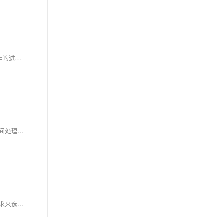
当我们在浏览网页的时候，对浏览速度有一个重要的影响因素，就是浏览器的并发数量。并发数量简单通俗的讲就是，当浏览器网页的时候同时工作的进行数量。 如果同时只有2个并发连接数数量，那网页打开的时候只能依赖于这2条线程，前面如果有打开慢的内容，就会直接影响到后面的内容打开。
总的来说，Moment.js 通过一系列的技术手段和策略，有效地处理了不同浏览器的时间戳格式差异，为开发者提供了一个稳定、可靠且易于使用的时间处理工具。
综上所述，模板字符串和普通字符串在浏览器和 Node.js 中的性能表现既有相似之处，也有不同之处。在实际应用中，需要根据具体的场景和性能需求来选择使用哪种字符串处理方式，以达到最佳的性能和开发效率。