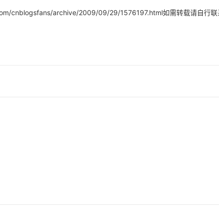
s.com/cnblogsfans/archive/2009/09/29/1576197.html如需转载请自
AI 应用
10分钟微调：让0.6B模型媲美235B模
多模态数据信
型
依托云原生高可用架构,实现Dify私有化部署
用1%尺寸在特定领域达到大模型90%以上效果
一个 AI 助手
超强辅助，Bol
即刻拥有 DeepSeek-R1 满血版
在企业官网、通讯软件中为客户提供 AI 客服
多种方案随心选，轻松解锁专属 DeepSeek