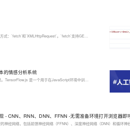
【10月更文挑战第20天】本文介绍了在浏览器中执行HTTP请求的两种方式：`fetch`和`XMLHttpRequest`。`fetch`支持GET和POST请求，返回Promise对象，可以方便地处理异步操作。`XMLHttpRequest`则通过回调函数处理请求结果，适用于需要兼容旧浏览器的场景。文中还提供了具体的代码示例。
个基本的情感分析系统
使用TensorFlow.js在浏览器中进行情感分析是一个非常实用的应用场景。TensorFlow.js 是一个用于在JavaScript环境中训练和部署机器学习模型的库，使得开发者能够在客户端直接运行复杂的机器学习任务。对于情感分析，我们可以使用预先训练好的模型来识别文本中的积极、消极或中性情感。