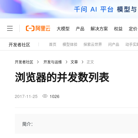
大模型
产品
解决方案
权益
定价
开发者社区
首页
模型体验
探索云世界
问产品
动手实
大模型
产品
解决方案
权益
定价
云市场
伙伴
服务
了解阿里云
精选产品
精选解决方案
普惠上云
产品定价
精选商城
成为销售伙伴
售前咨询
为什么选择阿里云
千问AI平台
开发者社区
开发与运维
文章
正文
了解云产品的定价详情
大模型服务平台百炼
千问办公，解锁你的工作
普惠上云 官方力荐
分销伙伴
在线服务
网站建设
什么是云计算
大
浏览器的并发数列表
大模型服务与应用平台
企业级Agent产品，直接
云服务器38元/年起，超
咨询伙伴
多端小程序
技术领先
云上成本管理
售后服务
轻量应用服务器
Agency Agents：拥
官方推荐返现计划
大模型
精选产品
精选解决方案
Salesforce 国际版订阅
稳定可靠
管理和优化成本
推荐新用户得奖励，单订单
销售伙伴合作计划
2017-11-25
1026
自助服务
友盟天域
安全合规
人工智能与机器学习
AI
文本生成
云数据库 RDS
HappyHorse 打造一
云工开物
无影生态合作计划
在线服务
观测云
分析师报告
高校专属算力普惠，学生认
计算
互联网应用开发
Qwen3.8-Max
HOT
Salesforce On Alibaba C
工单服务
Tuya 物联网平台阿里云
研究报告与白皮书
人工智能平台 PAI
快速拥有专属 OpenClaw
简介：
大模
Consulting Partner 合
大数据
容器
智能体时代全能旗舰模型
免费试用
短信专区
一站式AI开发、训练和推
蓝凌 OA
AI 大模型销售与服务生
现代化应用