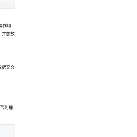
操作均
误，并想放
数据又会
，否则程