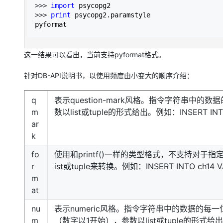
>>> 
import
>>> 
print
 psycopg2.paramstyle

pyformat
这一结果可以看出，当前支持pyformat格式。
针对DB-API说明书，以使用频度由小变大的顺序介绍：
q
表示question-mark风格。指令字符串中
m
数以list或tuple的形式给出。例如：INSERT INTO c
ar
k
fo
使用和printf()一样的类型格式，不支持对于指
r
ist或tuple来转换。例如：INSERT INTO ch14 VA
m
at
nu
表示numeric风格。指令字符串中的数据的每
m
（数字以1开始），参数以list或tuple的形式给出。例如