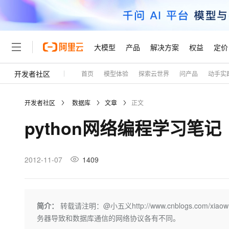
大模型
产品
解决方案
权益
定价
开发者社区
首页
模型体验
探索云世界
问产品
动手实
大模型
产品
解决方案
权益
定价
云市场
伙伴
服务
了解阿里云
精选产品
精选解决方案
普惠上云
产品定价
精选商城
成为销售伙伴
售前咨询
为什么选择阿里云
千问AI平台
开发者社区
数据库
文章
正文
了解云产品的定价详情
大模型服务平台百炼
睿译宝，AI翻译排版一
普惠上云 官方力荐
分销伙伴
在线服务
网站建设
什么是云计算
大
python网络编程学习笔
大模型服务与应用平台
上传文档即自动完成翻译和
云服务器38元/年起，超
咨询伙伴
多端小程序
技术领先
云上成本管理
售后服务
轻量应用服务器
GLM-5.2：长任务时代
官方推荐返现计划
大模型
精选产品
精选解决方案
Salesforce 国际版订阅
稳定可靠
管理和优化成本
推荐新用户得奖励，单订单
销售伙伴合作计划
2012-11-07
1409
自助服务
友盟天域
安全合规
人工智能与机器学习
AI
文本生成
云数据库 RDS
Hermes Agent，打造
云工开物
无影生态合作计划
在线服务
观测云
分析师报告
自主进化，持久记忆，越用
高校专属算力普惠，学生认
计算
互联网应用开发
Qwen3.8-Max
HOT
Salesforce On Alibaba C
工单服务
Tuya 物联网平台阿里云
研究报告与白皮书
人工智能平台 PAI
快速拥有专属 OpenClaw
简介：
转载请注明：@小五义http://www.cnblogs.com
大模
Consulting Partner 合
大数据
容器
智能体时代全能旗舰模型
免费试用
短信专区
一站式AI开发、训练和推
务器导致和数据库通信的网络协议各有不同。
蓝凌 OA
AI 大模型销售与服务生
现代化应用