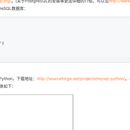
l.org/
。(关于PostgreSQL的安装等更加详细的介绍，可以见
http://wen
greSQL数据库：
AI 应用
10分钟微调：让0.6B模型媲美235B模
多模态数据信
型
依托云原生高可用架构,实现Dify私有化部署
用1%尺寸在特定领域达到大模型90%以上效果
一个 AI 助手
超强辅助，Bol
即刻拥有 DeepSeek-R1 满血版
在企业官网、通讯软件中为客户提供 AI 客服
'
多种方案随心选，轻松解锁专属 DeepSeek
Python，下载地址：
http://sourceforge.net/projects/mysql-python/
。
具体如下：