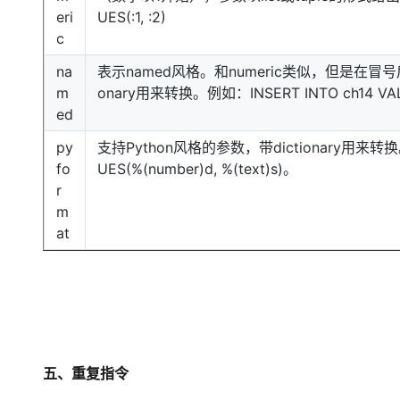
eri
UES(:1, :2)
c
na
表示named风格。和numeric类似，但是在冒
m
onary用来转换。例如：INSERT INTO ch14 VALUE
ed
py
支持Python风格的参数，带dictionary用来转换。例
fo
UES(%(number)d, %(text)s)。
r
m
at
五、重复指令