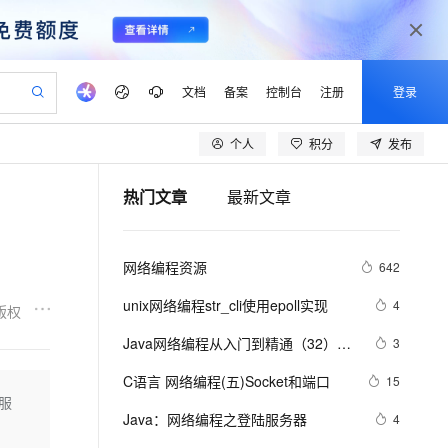
文档
备案
控制台
注册
登录
个人
积分
发布
验
作计划
器
AI 活动
专业服务
服务伙伴合作计划
开发者社区
加入我们
产品动态
服务平台百炼
阿里云 OPC 创新助力计划
热门文章
最新文章
一站式生成采购清单，支持单品或批量购买
可编辑精美 PPT 文稿
S产品伙伴计划（繁花）
峰会
CS
造的大模型服务与应用开发平台
Agency Agents：拥有专属领域专家
AI 生产力先锋
Al MaaS 服务伙伴赋能合作
域名
博文
Careers
至高可申请百万元
Qwen3.8-Max 模型上线
 轻松生成专业的 PPT
开启高性价比 AI 编程新体验
弹性可伸缩的云计算服务
先锋实践拓展 AI 生产力的边界
多领域专家智能体,一键组建 AI 虚拟交付团队
Token 补贴，五大权
计划
海大会
伙伴信用分合作计划
商标
问答
社会招聘
网络编程资源
642
益加速 OPC 成功
帕鲁游戏服务器
SS
HappyHorse 打造一站式影视创作平台
飞天发布时刻
HOT
Open Search 向量检索版支
划
备案
电子书
校园招聘
联机服务器，轻松开启游戏
视频创作，一键激活电商全链路生产力
稳定、安全、高性价比、高性能的云存储服务
所见，即是所愿
持视频检索 Pipeline 功能
可视化编排打通从文字构思到成片全链路闭环
更多支持
unix网络编程str_cli使用epoll实现
4
版权
划
公司注册
镜像站
视频生成
语音识别与合成
 智能体与工作流应用
漫剧工坊：一站式动画创作平台
AI 实训营
应用身份服务 (IDaaS)
Java网络编程从入门到精通（32）：
3
合作伙伴培训与认证
划
上云迁移
站生成，高效打造优质广告素材
全接入的云上超级电脑
通过阿里云百炼高效搭建AI应用,助力高效开发
快速生产连贯的高质量长漫剧
从基础到进阶，Agent 创客手把手教你
OpenClaw 管理能力上线
一个非阻塞I/O的例子
lScope
我要反馈
e-1.1-T2V
Qwen3-TTS-Flash
C语言 网络编程(五)Socket和端口
15
查询合作伙伴
n Alibaba Cloud ISV 合作
代维服务
建企业门户网站
10 分钟搭建微信、支付宝小程序
家服
MaxCompute MaxFrame 提
畅细腻的高质量视频
离线语音合成大模型，多语言方言自适应，低延迟高稳定
创新加速
Java：网络编程之登陆服务器
ope
登录合作伙伴管理后台
4
我要建议
站，无忧落地极速上线
以可视化方式快速构建移动和 PC 门户网站
国内短信简单易用，安全可靠，秒级触达，全球覆盖200+国家和地区。
高效部署网站，快速应用到小程序
供自动弹性内存功能