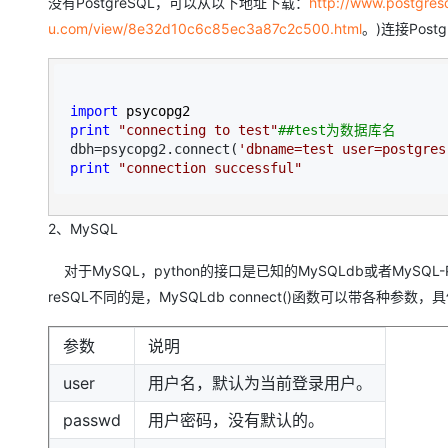
没有PostgreSQL，可以从以下地址下载：
http://www.postgresq
大模型解决方案
u.com/view/8e32d10c6c85ec3a87c2c500.html
。)连接Post
迁移与运维管理
快速部署 Dify，高效搭建 
专有云
import
10 分钟在聊天系统中增加
print
"
connecting to test
"
#
#test为数据库名
dbh=psycopg2.connect(
'
dbname=test user=postgres
print
"
connection successful
"
2、MySQL
对于MySQL，python的接口是已知的MySQLdb或者MySQL-
reSQL不同的是，MySQLdb connect()函数可以带各种参数，
参数
说明
user
用户名，默认为当前登录用户。
passwd
用户密码，没有默认的。