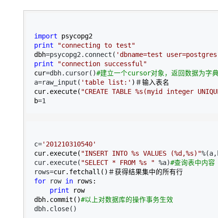
import
print
"
connecting to test
"
dbh
=psycopg2.connect(
'
dbname=test user=postgres
print
"
connection successful
"
cur
=dbh.cursor()
#
建立一个cursor对象，返回数据为字
a=raw_input(
'
table list:
'
)＃输入表名

cur.execute(
"
CREATE TABLE %s(myid integer UNIQU
b
=1
c=
'
201210310540
'
cur.execute(
"
INSERT INTO %s VALUES (%d,%s)
"
%(a,
cur.execute(
"
SELECT * FROM %s 
"
 %a)
#
查询表中内容
rows=
for
 row 
in
 rows:

print
 row

dbh.commit()
#
以上对数据库的操作事务生效
dbh.close()