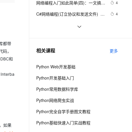
安全
网络编程入门如此简单(四)：一文搞懂
我要投诉
e-1.1-I2V
Cosyvoice-V3-Flash
4
PolarDB
上云场景组合购
Milvus 弹性伸缩功能新增节
伴
localhost和127.0.0.1
漫剧创作，剧本、分镜、视频高效生成
100%兼容MySQL、PostgreSQL，兼容Oracle，支持集中和分布式
覆盖90%+业务场景，专享组合折扣价
点支持范围
畅自然，细节丰富
高表现力语音合成大模型，语音克隆听感自然
VPN
C#网络编程(订立协议和发送文件)  - 
4
Part.4
ernetes 版 ACK
云聚AI 严选权益
AI 原生数据库服务发布
SSL 证书
7-1 网络编程技术(下)-1
3
2V
Fun-ASR
，一键激活高效办公新体验
理容器应用的 K8s 服务
精选AI产品，从模型到应用全链提效
Agent 数据网关
文戏情感细腻自然，动作戏激烈拳拳到肉，实现更强表演能力
支持中英文自由切换，具备更强的噪声鲁棒性
堡垒机
QT分析之网络编程（八）
1
AI 用量加速计划
云原生数据库 PolarDB
库都带
防火墙
、识别商机，让客服更高效、服务更出色。
《UNIX网络编程 卷2》读书笔记
新老同享，达量后返
Agentic Database 发布
7
相关课程
更多
代码，
（四）
主机安全
应用
DBC和
Python Web开发基础
千问办公
NEW
AI 应用及服务市场
nterba
的智能体编程平台
一站式AI生产力平台
Python开发基础入门
等。
AI 应用
伶鹊
Python常用数据科学库
企业级人与Agent协作平台，接入和调度多个数字员工
智能客服平台，对话机器人、对话分析、智能外呼
大模型
Python网络爬虫实战
大模型服务平台百炼 - 全妙
自然语言处理
Python完全自学手册图文教程
应用创作平台
多模态内容创作工具，已接入 DeepSeek
数据标注
Python基础快速入门实战教程
。如果
机器学习