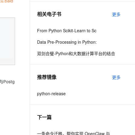
ku.baid
相关电子书
更多
息提取
与 AI 智能体进行实时音视频通话
从文本、图片、视频中提取结构化的属性信息
构建支持视频理解的 AI 音视频实时通话应用
From Python Scikit-Learn to Sc
t.diy 一步搞定创意建站
构建大模型应用的安全防护体系
Data Pre-Processing in Python:
通过自然语言交互简化开发流程,全栈开发支持
通过阿里云安全产品对 AI 应用进行安全防护
双剑合璧-Python和大数据计算平台的结合
推荐镜像
更多
与Postg
python-release
下一篇
一条命令迁移，帮你实现 OpenClaw 与