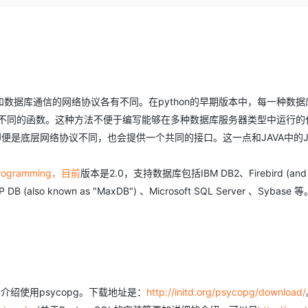
Deepseek-v4-pro
HappyHors
同享
万小智 AI 建站低至 15元/月
Qoder CN
AI 短剧/漫剧
云原生数据库 
快递物流查询
WordPress
成为服务伙
高校合作
点，立即开启云上创新
覆盖公网/内网、递归/权威、移动APP等全场景解析服务
送.CN域名，送备案服务码
基于千问大模型等，支持代码智能生成、研发智能问答
AI助力短剧
态智能体模型
旗舰 MoE 大模型，百万上下文与顶尖推理能力
图生视频，流
Ubuntu
服务生态伙伴
云工开物
企业应用
Works
Night Plan 支持 Qwen 3.8-Max
云原生大数据计算服务 MaxCompute
AI 办公
容器服务 Kub
NEW
GLM-5.2
Wan2.7-T
Red Hat
30+ 款产品免费体验
Data Agent 驱动的一站式 Data+AI 开发治理平台
夜间 5 折，Qwen/Meoo/TokenPlan 客户专享
面向分析的企业级SaaS模式云数据仓库
AI智能应用
提供一站式管
科研合作
视觉 Coding、空间感知、多模态思考等全面升级
1M上下文，专为长程任务能力而生
ERP
堂（旗舰版）
SUSE
智能客服
数据库通信的网络协议各有不同。在python的早期版本中，每一种数据
CRM
防护产品
2个月
自动承接线索
提供不同的函数。这种方法不便于编写能够在多种数据库服务器类型中运行的
建站小程序
OA 办公系统
AI 应用构建
大模型原生
块即便是底层网络协议不同，也会提供一个共同的接口。这一点和JAVA中的J
力提升
财税管理
模板建站
Qoder
大模型服务平台百炼-应用模版
HOT
NEW
seProgramming，目前
版本是2.0，支持数据库包括IBM DB2、Firebird (and I
面向真实软件
个人版上线、团队版降价；千问3.8-Max首发发尝鲜
丰富多元化的应用模版和解决方案
400电话
定制建站
DB (also known as "MaxDB") 、Microsoft SQL Server 、Sybase 
万有无界
大模型服务平台百炼-智能体
方案
广告营销
模板小程序
的模型效果
灵活可视化地构建企业级 Agent
定制小程序
秒悟
人工智能平台 PAI
APP 开发
云端极速 AI 
新一代 AI 视频生成模型，深度适配广告营销等场景
AI Native 的算法工程平台，一站式完成建模、训练、推理服务部署
建站系统
要介绍使用psycopg。下载地址是：
http://initd.org/psycopg/download/