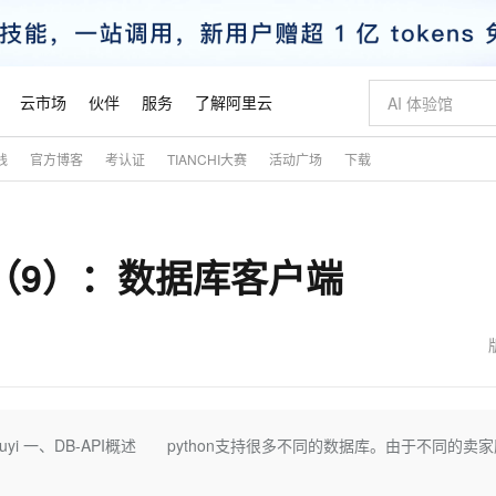
云市场
伙伴
服务
了解阿里云
践
官方博客
考认证
TIANCHI大赛
活动广场
下载
AI 特惠
数据与 API
成为产品伙伴
企业增值服务
最佳实践
价格计算器
AI 场景体
基础软件
产品伙伴合
阿里云认证
市场活动
配置报价
大模型
自助选配和估算价格
步到位
智启 AI 普惠权益
产品生态集成认证中心
企业支持计划
云上春晚
域名与网站
Qwen Audio：打造专属 AI 语音助手
千问官方 MaaS 平台，为开发者和 Agent 而生，新用户赠送 1 亿 + tokens 额度
一句话生成原生
AI Coding
阿里云Maa
2026 阿里云
云服务器 E
为企业打
数据集
Windows
大模型认证
模型
NEW
NEW
记（9）：数据库客户端
格式还原
值低价云产品抢先购
至高享 1亿+免费 tokens，加速 Al 应用落地
提供智能易用的域名与建站服务
Qwen-Audio-3.0-Realtime 端到端实时语音角色扮演
输入一句话想法,
智能编程，一键
安全可靠、
产品生态伙伴
专家技术服务
云上奥运之旅
弹性计算合作
阿里云中企出
手机三要素
宝塔 Linux
全部认证
价格优势
开源旗舰模型
即刻拥有 DeepSeek-V4-Pro
阿里云 OPC 创新助力计划
千问大模型
一键部署幻兽
AI 电商营销
对象存储 O
大模型
产品生态伙伴工作台
企业增值服务台
云栖战略参考
云存储合作计
云栖大会
身份实名认证
CentOS
训练营
推动算力普惠，释放技术红利
最高返9万
真正可用的 1M 上下文,一次完成代码全链路开发
快速构建应用程序和网站，即刻迈出上云第一步
轻松解锁专属 DeepSeek-V4-Pro
至高百万元 Token 补贴，加速一人公司成长
多元化、高性能、安全可靠的大模型服务
一键购买专属
从图文生成到
云上的中国
数据库合作计
活动全景
短信
Docker
图片和
自进化智能体
5 分钟轻松部署专属 QwenPaw
Token Plan 模型订阅计划
数字证书管理服务（原SSL证书）
高效搭建 AI
AI 广告创作
无影云电脑
企业成长
NEW
HOT
信息公告
看见新力量
云网络合作计
OCR 文字识别
JAVA
越聪明
证享300元代金券
全托管，含MySQL、PostgreSQL、SQL Server、MariaDB多引擎
Qwen3.8-Max 首发尝鲜，限时加量 10 倍，夜间低至2折
实现全站HTTPS，呈现可信的WEB访问
从聊天伙伴进化为能主动干活的本地数字员工
图文、视频一
随时随地安
魔搭 Mode
Kimi-K3
HappyHors
NEW
loud
服务实践
官网公告
金融模力时刻
Salesforce O
版
发票查验
全能环境
Claude Code + GStack 打造工程团队
千问办公，限时限量积分加倍
Qoder
低代码高效构
AI 建站
短信服务
/xiaowuyi 一、DB-API概述 python支持很多不同的数据库。由于不同的卖
型
NEW
作计划
Kimi 最新旗舰模型，长程编程与推理利器
让文字生成流
计划
创新中心
魔搭 ModelSc
健康状态
理服务
让AI从“聊天伙伴”进化为能干活的“数字员工”
安装技能 GStack，拥有专属 AI 工程团队
你的AI工作搭子，覆盖日常办公高频场景
面向真实软件的智能体编程平台
0 代码专业建
客户案例
天气预报查询
操作系统
态合作计划