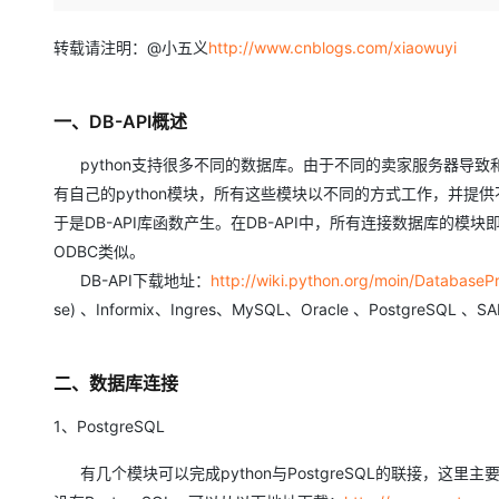
存储
天池大赛
Qwen3.7-Plus
云解析DNS
解决方案免费试用 新老
电子合同
最高领取价值200元试用
能看、能想、能动手的多模
安全
网络与CDN
转载请注明：@小五义
http://www.cnblogs.com/xiaowuyi
AI 算法大赛
畅捷通
大数据开发治理平台 Data
AI 产品 免费试用
网络
安全
云开发大赛
Qwen3-VL-Plus
Tableau 订阅
1亿+ 大模型 tokens 和 
一、DB-API概述
可观测
入门学习赛
中间件
AI空中课堂在线直播课
云防火墙
140+云产品 免费试用
python支持很多不同的数据库。由于不同的卖家服务器导致和
上云与迁云
云原生的云上边界网络安全
产品新客免费试用，最长1
数据库
有自己的python模块，所有这些模块以不同的方式工作，并
生态解决方案
大模型服务
企业出海
大模型ACA认证体验
于是DB-API库函数产生。在DB-API中，所有连接数据库的模
大数据计算
助力企业全员 AI 认知与能
行业生态解决方案
ODBC类似。
千问AI平台-Token Plan
政企业务
媒体服务
DB-API下载地址：
http://wiki.python.org/moin/Databa
开发者生态解决方案
se) 、Informix、Ingres、MySQL、Oracle 、PostgreSQL 、SAP 
企业服务与云通信
千问AI平台-模型体验
AI 开发和 AI 应用解决
在线体验全尺寸、多种模态
域名与网站
二、数据库连接
Happy 系列大模型
终端用户计算
1、PostgreSQL
Serverless
有几个模块可以完成python与PostgreSQL的联接，这里主
开发工具