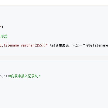
'
典形式
E,filename varchar(255))
"
 %
a)＃生成表，包含一个字段filename

b,c))
#
向表中插入记录b,c