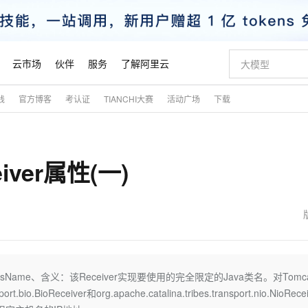
云市场
伙伴
服务
了解阿里云
践
官方博客
考认证
TIANCHI大赛
活动广场
下载
AI 特惠
数据与 API
成为产品伙伴
企业增值服务
最佳实践
价格计算器
AI 场景体
基础软件
产品伙伴合
阿里云认证
市场活动
配置报价
大模型
自助选配和估算价格
步到位
智启 AI 普惠权益
产品生态集成认证中心
企业支持计划
云上春晚
域名与网站
Qwen Audio：打造专属 AI 语音助手
千问官方 MaaS 平台，为开发者和 Agent 而生，新用户赠送 1 亿 + tokens 额度
一句话生成原生
AI Coding
阿里云Maa
2026 阿里云
云服务器 E
为企业打
数据集
Windows
大模型认证
模型
NEW
NEW
ver属性(一)
格式还原
值低价云产品抢先购
至高享 1亿+免费 tokens，加速 Al 应用落地
提供智能易用的域名与建站服务
Qwen-Audio-3.0-Realtime 端到端实时语音角色扮演
输入一句话想法,
智能编程，一键
安全可靠、
产品生态伙伴
专家技术服务
云上奥运之旅
弹性计算合作
阿里云中企出
手机三要素
宝塔 Linux
全部认证
价格优势
开源旗舰模型
即刻拥有 DeepSeek-V4-Pro
阿里云 OPC 创新助力计划
千问大模型
一键部署幻兽
AI 电商营销
对象存储 O
大模型
产品生态伙伴工作台
企业增值服务台
云栖战略参考
云存储合作计
云栖大会
身份实名认证
CentOS
训练营
推动算力普惠，释放技术红利
最高返9万
真正可用的 1M 上下文,一次完成代码全链路开发
快速构建应用程序和网站，即刻迈出上云第一步
轻松解锁专属 DeepSeek-V4-Pro
至高百万元 Token 补贴，加速一人公司成长
多元化、高性能、安全可靠的大模型服务
一键购买专属
从图文生成到
云上的中国
数据库合作计
活动全景
短信
Docker
图片和
自进化智能体
5 分钟轻松部署专属 QwenPaw
Token Plan 模型订阅计划
数字证书管理服务（原SSL证书）
高效搭建 AI
AI 广告创作
无影云电脑
企业成长
NEW
HOT
信息公告
看见新力量
云网络合作计
OCR 文字识别
JAVA
越聪明
证享300元代金券
全托管，含MySQL、PostgreSQL、SQL Server、MariaDB多引擎
Qwen3.8-Max 首发尝鲜，限时加量 10 倍，夜间低至2折
实现全站HTTPS，呈现可信的WEB访问
从聊天伙伴进化为能主动干活的本地数字员工
图文、视频一
随时随地安
魔搭 Mode
Kimi-K3
HappyHors
NEW
loud
服务实践
官网公告
金融模力时刻
Salesforce O
版
发票查验
全能环境
Claude Code + GStack 打造工程团队
千问办公，限时限量积分加倍
Qoder
低代码高效构
AI 建站
短信服务
assName、含义：该Receiver实现要使用的完全限定的Java类名。对Tomca
型
NEW
作计划
Kimi 最新旗舰模型，长程编程与推理利器
让文字生成流
计划
创新中心
魔搭 ModelSc
健康状态
理服务
让AI从“聊天伙伴”进化为能干活的“数字员工”
安装技能 GStack，拥有专属 AI 工程团队
你的AI工作搭子，覆盖日常办公高频场景
面向真实软件的智能体编程平台
0 代码专业建
io.BioReceiver和org.apache.catalina.tribes.transport.nio.NioRecei
客户案例
天气预报查询
操作系统
态合作计划