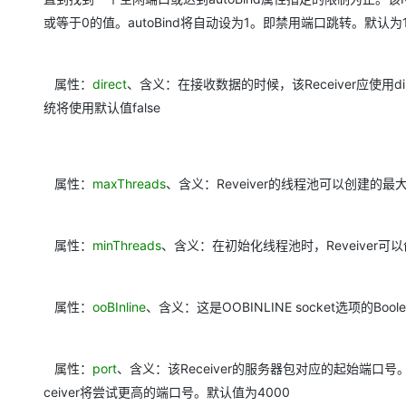
大模型解决方案
或等于0的值。autoBind将自动设为1。即禁用端口跳转。默认为1
迁移与运维管理
快速部署 Dify，高效搭建 
专有云
属性：
direct
、含义：在接收数据的时候，该Receiver应使用dir
10 分钟在聊天系统中增加
统将使用默认值false
属性：
maxThreads
、含义：Reveiver的线程池可以创建的最
属性：
minThreads
、含义：在初始化线程池时，Reveive
属性：
ooBInline
、含义：这是OOBINLINE socket选项的Bool
属性：
port
、含义：该Receiver的服务器包对应的起始端口号
ceiver将尝试更高的端口号。默认值为4000