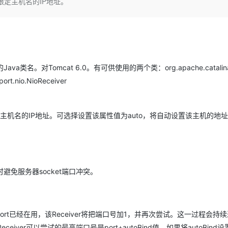
限定主机名的IP地址。
Deepseek-v4-pro
HappyHors
同享
万小智 AI 建站低至 15元/月
Qoder CN
AI 短剧/漫剧
云原生数据库 
快递物流查询
WordPress
成为服务伙
高校合作
点，立即开启云上创新
覆盖公网/内网、递归/权威、移动APP等全场景解析服务
送.CN域名，送备案服务码
基于千问大模型等，支持代码智能生成、研发智能问答
AI助力短剧
态智能体模型
旗舰 MoE 大模型，百万上下文与顶尖推理能力
图生视频，流
Ubuntu
服务生态伙伴
云工开物
企业应用
Works
Night Plan 支持 Qwen 3.8-Max
云原生大数据计算服务 MaxCompute
AI 办公
容器服务 Kub
NEW
GLM-5.2
Wan2.7-T
Red Hat
30+ 款产品免费体验
Data Agent 驱动的一站式 Data+AI 开发治理平台
夜间 5 折，Qwen/Meoo/TokenPlan 客户专享
面向分析的企业级SaaS模式云数据仓库
AI智能应用
提供一站式管
科研合作
视觉 Coding、空间感知、多模态思考等全面升级
1M上下文，专为长程任务能力而生
ERP
堂（旗舰版）
SUSE
类名。对Tomcat 6.0。有可供使用的两个类：org.apache.catalina.
智能客服
CRM
port.nio.NioReceiver
防护产品
2个月
自动承接线索
建站小程序
OA 办公系统
AI 应用构建
大模型原生
力提升
财税管理
模板建站
主机名的IP地址。可选择设置该属性值为auto，将自动设置该主机的地
Qoder
大模型服务平台百炼-应用模版
HOT
NEW
面向真实软件
个人版上线、团队版降价；千问3.8-Max首发发尝鲜
丰富多元化的应用模版和解决方案
400电话
定制建站
万有无界
大模型服务平台百炼-智能体
方案
广告营销
模板小程序
的模型效果
灵活可视化地构建企业级 Agent
定制小程序
时避免服务器socket端口冲突。
秒悟
人工智能平台 PAI
APP 开发
云端极速 AI 
新一代 AI 视频生成模型，深度适配广告营销等场景
AI Native 的算法工程平台，一站式完成建模、训练、推理服务部署
建站系统
ort已经在用，该Receiver将把端口号加1，并再次尝试。这一过程会持
iver可以尝试的最高端口号是port+autoBind值。如果将autoBind