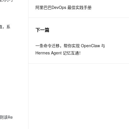
阿里巴巴DevOps 最佳实践手册
息提取
与 AI 智能体进行实时音视频通话
从文本、图片、视频中提取结构化的属性信息
构建支持视频理解的 AI 音视频实时通话应用
该值，系
下一篇
t.diy 一步搞定创意建站
构建大模型应用的安全防护体系
通过自然语言交互简化开发流程,全栈开发支持
通过阿里云安全产品对 AI 应用进行安全防护
一条命令迁移，帮你实现 OpenClaw 与
Hermes Agent 记忆互通！
则该Re