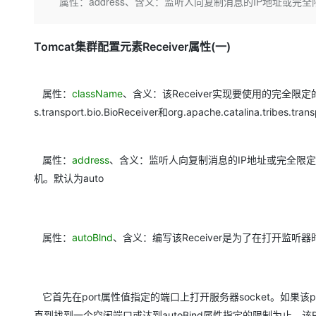
存储
天池大赛
属性：address、含义：监听人向复制消息的IP地址或完全
Qwen3.7-Plus
云解析DNS
解决方案免费试用 新老
电子合同
最高领取价值200元试用
能看、能想、能动手的多模
安全
网络与CDN
AI 算法大赛
畅捷通
Tomcat集群配置元素Receiver属性(一)
大数据开发治理平台 Data
AI 产品 免费试用
网络
安全
云开发大赛
Qwen3-VL-Plus
Tableau 订阅
1亿+ 大模型 tokens 和 
可观测
入门学习赛
中间件
AI空中课堂在线直播课
属性：
className
、含义：该Receiver实现要使用的完全限定的Java
云防火墙
140+云产品 免费试用
上云与迁云
s.transport.bio.BioReceiver和org.apache.catalina.tribes.trans
云原生的云上边界网络安全
产品新客免费试用，最长1
数据库
生态解决方案
大模型服务
企业出海
大模型ACA认证体验
大数据计算
助力企业全员 AI 认知与能
行业生态解决方案
属性：
address
、含义：监听人向复制消息的IP地址或完全限定
千问AI平台-Token Plan
政企业务
媒体服务
机。默认为auto
开发者生态解决方案
企业服务与云通信
千问AI平台-模型体验
AI 开发和 AI 应用解决
在线体验全尺寸、多种模态
域名与网站
属性：
autoBlnd
、含义：编写该Receiver是为了在打开监听器
Happy 系列大模型
终端用户计算
Serverless
它首先在port属性值指定的端口上打开服务器socket。如果该p
开发工具
直到找到一个空闲端口或达到autoBind属性指定的限制为止。该Rece