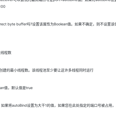
00
AI 应用
10分钟微调：让0.6B模型媲美235B模
多模态数据信
型
依托云原生高可用架构,实现Dify私有化部署
ect byte buffer吗?设置该属性为Boolean值。如果不确定，则不设置
用1%尺寸在特定领域达到大模型90%以上效果
一个 AI 助手
超强辅助，Bol
即刻拥有 DeepSeek-R1 满血版
在企业官网、通讯软件中为客户提供 AI 客服
多种方案随心选，轻松解锁专属 DeepSeek
大线程数
r可以创建的最小线程数。该线程池至少要让这许多线程同时运行
ean值，默认值是true
。如果将autoBind设置为大干1的值，如果您在此处指定的端口号被占用，