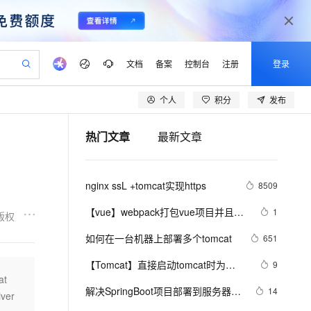
文档
备案
控制台
注册
登录
个人
积分
发布
验
作计划
器
AI 活动
专业服务
服务伙伴合作计划
开发者社区
加入我们
产品动态
服务平台百炼
阿里云 OPC 创新助力计划
热门文章
最新文章
一站式生成采购清单，支持单品或批量购买
可编辑精美 PPT 文稿
S产品伙伴计划（繁花）
峰会
CS
造的大模型服务与应用开发平台
Agency Agents：拥有专属领域专家
AI 生产力先锋
Al MaaS 服务伙伴赋能合作
域名
博文
Careers
至高可申请百万元
Qwen3.8-Max 模型上线
 轻松生成专业的 PPT
开启高性价比 AI 编程新体验
弹性可伸缩的云计算服务
先锋实践拓展 AI 生产力的边界
多领域专家智能体,一键组建 AI 虚拟交付团队
Token 补贴，五大权
计划
海大会
伙伴信用分合作计划
商标
问答
社会招聘
nginx ssL +tomcat实现https
8509
益加速 OPC 成功
帕鲁游戏服务器
SS
HappyHorse 打造一站式影视创作平台
飞天发布时刻
HOT
Open Search 向量检索版支
划
备案
电子书
校园招聘
联机服务器，轻松开启游戏
视频创作，一键激活电商全链路生产力
稳定、安全、高性价比、高性能的云存储服务
所见，即是所愿
持视频检索 Pipeline 功能
可视化编排打通从文字构思到成片全链路闭环
更多支持
【vue】webpack打包vue项目并且运
1
版权
划
公司注册
镜像站
视频生成
语音识别与合成
行在Tomcat里面
 智能体与工作流应用
漫剧工坊：一站式动画创作平台
AI 实训营
应用身份服务 (IDaaS)
如何在一台机器上部署多个tomcat
651
合作伙伴培训与认证
划
上云迁移
站生成，高效打造优质广告素材
全接入的云上超级电脑
通过阿里云百炼高效搭建AI应用,助力高效开发
快速生产连贯的高质量长漫剧
从基础到进阶，Agent 创客手把手教你
OpenClaw 管理能力上线
lScope
我要反馈
e-1.1-T2V
Qwen3-TTS-Flash
【Tomcat】直接启动tomcat时为
9
查询合作伙伴
n Alibaba Cloud ISV 合作
代维服务
建企业门户网站
10 分钟搭建微信、支付宝小程序
t
MaxCompute MaxFrame 提
tomcat指定JDK 而不是读取环境变量
畅细腻的高质量视频
离线语音合成大模型，多语言方言自适应，低延迟高稳定
创新加速
解决SpringBoot项目部署到服务器后
ope
登录合作伙伴管理后台
14
我要建议
站，无忧落地极速上线
以可视化方式快速构建移动和 PC 门户网站
国内短信简单易用，安全可靠，秒级触达，全球覆盖200+国家和地区。
高效部署网站，快速应用到小程序
供自动弹性内存功能
ver
中的配置
访问Tomcat后404，无法访问