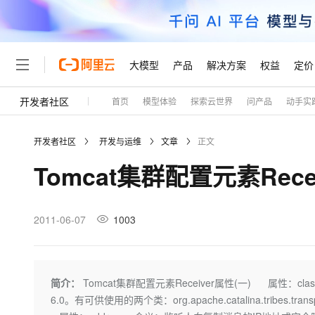
大模型
产品
解决方案
权益
定价
开发者社区
首页
模型体验
探索云世界
问产品
动手实
大模型
产品
解决方案
权益
定价
云市场
伙伴
服务
了解阿里云
精选产品
精选解决方案
普惠上云
产品定价
精选商城
成为销售伙伴
售前咨询
为什么选择阿里云
千问AI平台
开发者社区
开发与运维
文章
正文
了解云产品的定价详情
大模型服务平台百炼
睿译宝，AI翻译排版一
普惠上云 官方力荐
分销伙伴
在线服务
网站建设
什么是云计算
大
Tomcat集群配置元素Recei
大模型服务与应用平台
上传文档即自动完成翻译和
云服务器38元/年起，超
咨询伙伴
多端小程序
技术领先
云上成本管理
售后服务
轻量应用服务器
GLM-5.2：长任务时代
官方推荐返现计划
大模型
精选产品
精选解决方案
Salesforce 国际版订阅
稳定可靠
管理和优化成本
推荐新用户得奖励，单订单
销售伙伴合作计划
2011-06-07
1003
自助服务
友盟天域
安全合规
人工智能与机器学习
AI
文本生成
云数据库 RDS
Hermes Agent，打造
云工开物
无影生态合作计划
在线服务
观测云
分析师报告
自主进化，持久记忆，越用
高校专属算力普惠，学生认
计算
互联网应用开发
Qwen3.8-Max
HOT
Salesforce On Alibaba C
工单服务
Tuya 物联网平台阿里云
研究报告与白皮书
人工智能平台 PAI
快速拥有专属 OpenClaw
简介：
Tomcat集群配置元素Receiver属性(一) 属性：cl
大模
Consulting Partner 合
大数据
容器
智能体时代全能旗舰模型
免费试用
短信专区
一站式AI开发、训练和推
6.0。有可供使用的两个类：org.apache.catalina.tribes.transport.b
蓝凌 OA
AI 大模型销售与服务生
现代化应用