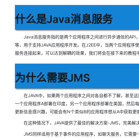
存储
天池大赛
Qwen3.7-Plus
云解析DNS
解决方案免费试用 新老
电子合同
最高领取价值200元试用
能看、能想、能动手的多模
安全
网络与CDN
AI 算法大赛
什么是Java消息服务
畅捷通
大数据开发治理平台 Data
AI 产品 免费试用
网络
安全
云开发大赛
Qwen3-VL-Plus
Tableau 订阅
1亿+ 大模型 tokens 和 
可观测
入门学习赛
Java消息服务指的是两个应用程序之间进行异步通信的API
中间件
AI空中课堂在线直播课
云防火墙
140+云产品 免费试用
等，用于支持JAVA应用程序开发。在J2EE中，当两个应用程
上云与迁云
云原生的云上边界网络安全
产品新客免费试用，最长1
数据库
服务连接起来，可以达到解耦的效果，我们将会在接下来的教程
生态解决方案
大模型服务
企业出海
大模型ACA认证体验
大数据计算
助力企业全员 AI 认知与能
行业生态解决方案
千问AI平台-Token Plan
政企业务
为什么需要JMS
媒体服务
开发者生态解决方案
企业服务与云通信
千问AI平台-模型体验
AI 开发和 AI 应用解决
在JAVA中，如果两个应用程序之间对各自都不了解，甚至这
在线体验全尺寸、多种模态
域名与网站
一个应用程序A部署在印度，另一个应用程序部署在美国，然后每
Happy 系列大模型
更新信息感兴趣，可能会有N个类似B的应用程序想从A中获取更
终端用户计算
在这种情况下，JAVA提供了最佳的解决方案-JMS，完美解
Serverless
JMS同样适用于基于事件的应用程序，如聊天服务，它需要一种
开发工具