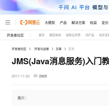
大模型
产品
解决方案
权益
定价
开发者社区
首页
模型体验
探索云世界
问产品
动手实
大模型
产品
解决方案
权益
定价
云市场
伙伴
服务
了解阿里云
精选产品
精选解决方案
普惠上云
产品定价
精选商城
成为销售伙伴
售前咨询
为什么选择阿里云
千问AI平台
开发者社区
开发与运维
文章
正文
了解云产品的定价详情
大模型服务平台百炼
睿译宝，AI翻译排版一
普惠上云 官方力荐
分销伙伴
在线服务
网站建设
什么是云计算
大
JMS(Java消息服务)入门
大模型服务与应用平台
上传文档即自动完成翻译和
云服务器38元/年起，超
咨询伙伴
多端小程序
技术领先
云上成本管理
售后服务
轻量应用服务器
GLM-5.2：长任务时代
官方推荐返现计划
大模型
精选产品
精选解决方案
Salesforce 国际版订阅
稳定可靠
管理和优化成本
推荐新用户得奖励，单订单
销售伙伴合作计划
2017-11-22
2925
自助服务
友盟天域
安全合规
人工智能与机器学习
AI
文本生成
云数据库 RDS
Hermes Agent，打造
云工开物
无影生态合作计划
在线服务
观测云
分析师报告
自主进化，持久记忆，越用
高校专属算力普惠，学生认
计算
互联网应用开发
Qwen3.8-Max
HOT
Salesforce On Alibaba C
工单服务
Tuya 物联网平台阿里云
研究报告与白皮书
人工智能平台 PAI
快速拥有专属 OpenClaw
简介：
大模
Consulting Partner 合
大数据
容器
智能体时代全能旗舰模型
免费试用
短信专区
一站式AI开发、训练和推
蓝凌 OA
AI 大模型销售与服务生
现代化应用