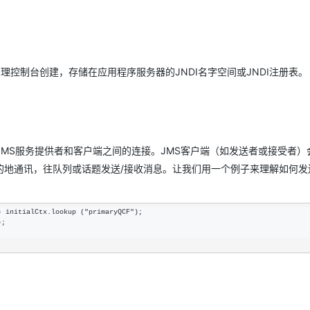
ver管理控制台创建，存储在应用程序服务器的JNDI名字空间或JNDI注册表。
MS服务提供者和客户端之间的连接。JMS客户端（如发送者或接受者）
的地通讯，往队列或话题发送/接收消息。让我们用一个例子来理解如何发
) initialCtx.lookup ("primaryQCF"
);

;
