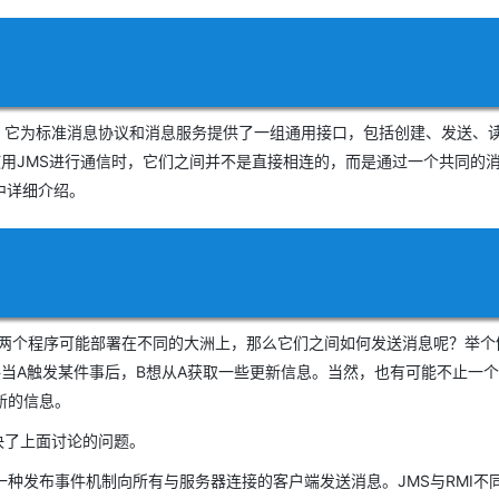
Deepseek-v4-pro
HappyHors
同享
万小智 AI 建站低至 15元/月
Qoder CN
AI 短剧/漫剧
云原生数据库 
快递物流查询
WordPress
成为服务伙
高校合作
点，立即开启云上创新
覆盖公网/内网、递归/权威、移动APP等全场景解析服务
送.CN域名，送备案服务码
基于千问大模型等，支持代码智能生成、研发智能问答
AI助力短剧
态智能体模型
旗舰 MoE 大模型，百万上下文与顶尖推理能力
图生视频，流
Ubuntu
服务生态伙伴
云工开物
企业应用
Works
Night Plan 支持 Qwen 3.8-Max
云原生大数据计算服务 MaxCompute
AI 办公
容器服务 Kub
NEW
GLM-5.2
Wan2.7-T
Red Hat
30+ 款产品免费体验
Data Agent 驱动的一站式 Data+AI 开发治理平台
夜间 5 折，Qwen/Meoo/TokenPlan 客户专享
面向分析的企业级SaaS模式云数据仓库
AI智能应用
提供一站式管
科研合作
视觉 Coding、空间感知、多模态思考等全面升级
1M上下文，专为长程任务能力而生
ERP
，它为标准消息协议和消息服务提供了一组通用接口，包括创建、发送、
堂（旗舰版）
SUSE
智能客服
序使用JMS进行通信时，它们之间并不是直接相连的，而是通过一个共同的
CRM
防护产品
2个月
自动承接线索
中详细介绍。
建站小程序
OA 办公系统
AI 应用构建
大模型原生
力提升
财税管理
模板建站
Qoder
大模型服务平台百炼-应用模版
HOT
NEW
面向真实软件
个人版上线、团队版降价；千问3.8-Max首发发尝鲜
丰富多元化的应用模版和解决方案
400电话
定制建站
万有无界
大模型服务平台百炼-智能体
方案
广告营销
模板小程序
两个程序可能部署在不同的大洲上，那么它们之间如何发送消息呢？举个
的模型效果
灵活可视化地构建企业级 Agent
定制小程序
当A触发某件事后，B想从A获取一些更新信息。当然，也有可能不止一个
秒悟
人工智能平台 PAI
新的信息。
APP 开发
云端极速 AI 
新一代 AI 视频生成模型，深度适配广告营销等场景
AI Native 的算法工程平台，一站式完成建模、训练、推理服务部署
决了上面讨论的问题。
建站系统
发布事件机制向所有与服务器连接的客户端发送消息。JMS与RMI不