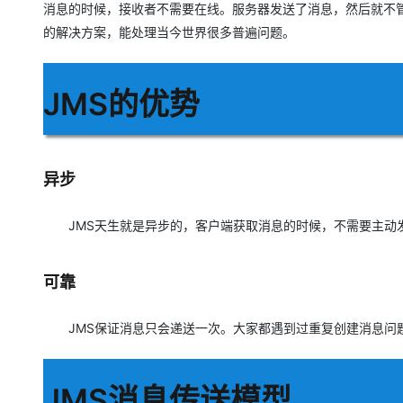
大模型解决方案
消息的时候，接收者不需要在线。服务器发送了消息，然后就不
的解决方案，能处理当今世界很多普遍问题。
迁移与运维管理
快速部署 Dify，高效搭建 
专有云
JMS的优势
10 分钟在聊天系统中增加
异步
JMS天生就是异步的，客户端获取消息的时候，不需要主动
可靠
JMS保证消息只会递送一次。大家都遇到过重复创建消息问题
JMS消息传送模型