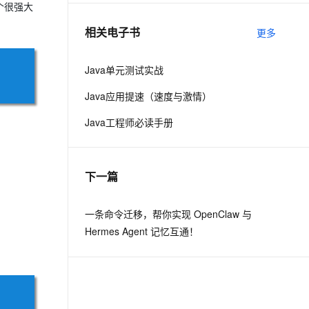
个很强大
相关电子书
更多
息提取
与 AI 智能体进行实时音视频通话
从文本、图片、视频中提取结构化的属性信息
构建支持视频理解的 AI 音视频实时通话应用
Java单元测试实战
t.diy 一步搞定创意建站
构建大模型应用的安全防护体系
Java应用提速（速度与激情）
通过自然语言交互简化开发流程,全栈开发支持
通过阿里云安全产品对 AI 应用进行安全防护
Java工程师必读手册
下一篇
一条命令迁移，帮你实现 OpenClaw 与
Hermes Agent 记忆互通！