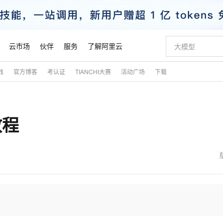
云市场
伙伴
服务
了解阿里云
践
官方博客
考认证
TIANCHI大赛
活动广场
下载
AI 特惠
数据与 API
成为产品伙伴
企业增值服务
最佳实践
价格计算器
AI 场景体
基础软件
产品伙伴合
阿里云认证
市场活动
配置报价
大模型
自助选配和估算价格
步到位
智启 AI 普惠权益
产品生态集成认证中心
企业支持计划
云上春晚
域名与网站
Qwen Audio：打造专属 AI 语音助手
千问官方 MaaS 平台，为开发者和 Agent 而生，新用户赠送 1 亿 + tokens 额度
一句话生成原生
AI Coding
阿里云Maa
2026 阿里云
云服务器 E
为企业打
数据集
Windows
大模型认证
模型
NEW
NEW
教程
格式还原
值低价云产品抢先购
至高享 1亿+免费 tokens，加速 Al 应用落地
提供智能易用的域名与建站服务
Qwen-Audio-3.0-Realtime 端到端实时语音角色扮演
输入一句话想法,
智能编程，一键
安全可靠、
产品生态伙伴
专家技术服务
云上奥运之旅
弹性计算合作
阿里云中企出
手机三要素
宝塔 Linux
全部认证
价格优势
开源旗舰模型
即刻拥有 DeepSeek-V4-Pro
阿里云 OPC 创新助力计划
千问大模型
一键部署幻兽
AI 电商营销
对象存储 O
大模型
产品生态伙伴工作台
企业增值服务台
云栖战略参考
云存储合作计
云栖大会
身份实名认证
CentOS
训练营
推动算力普惠，释放技术红利
最高返9万
真正可用的 1M 上下文,一次完成代码全链路开发
快速构建应用程序和网站，即刻迈出上云第一步
轻松解锁专属 DeepSeek-V4-Pro
至高百万元 Token 补贴，加速一人公司成长
多元化、高性能、安全可靠的大模型服务
一键购买专属
从图文生成到
云上的中国
数据库合作计
活动全景
短信
Docker
图片和
自进化智能体
5 分钟轻松部署专属 QwenPaw
Token Plan 模型订阅计划
数字证书管理服务（原SSL证书）
高效搭建 AI
AI 广告创作
无影云电脑
企业成长
NEW
HOT
信息公告
看见新力量
云网络合作计
OCR 文字识别
JAVA
越聪明
证享300元代金券
全托管，含MySQL、PostgreSQL、SQL Server、MariaDB多引擎
Qwen3.8-Max 首发尝鲜，限时加量 10 倍，夜间低至2折
实现全站 HTTPS，呈现可信的 Web 访问
从聊天伙伴进化为能主动干活的本地数字员工
图文、视频一
随时随地安
魔搭 Mode
Kimi-K3
HappyHors
NEW
loud
服务实践
官网公告
金融模力时刻
Salesforce O
版
发票查验
全能环境
Claude Code + GStack 打造工程团队
千问办公，限时限量积分加倍
Qoder
低代码高效构
AI 建站
短信服务
型
NEW
作计划
Kimi 最新旗舰模型，长程编程与推理利器
让文字生成流
计划
创新中心
魔搭 ModelSc
健康状态
理服务
让AI从“聊天伙伴”进化为能干活的“数字员工”
安装技能 GStack，拥有专属 AI 工程团队
你的AI工作搭子，覆盖日常办公高频场景
面向真实软件的智能体编程平台
0 代码专业建
客户案例
天气预报查询
操作系统
态合作计划