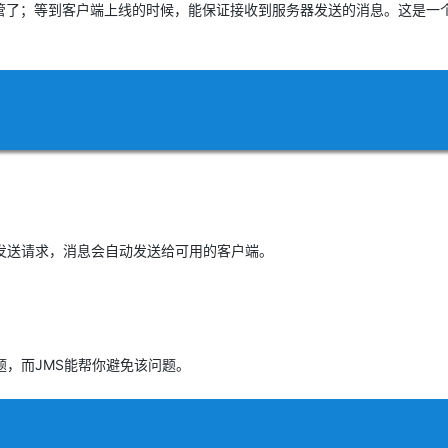
管了；等到客户端上线的时候，能保证接收到服务器发送的消息。这是一
AI 应用
10分钟微调：让0.6B模型媲美235B模
多模态数据信
型
依托云原生高可用架构,实现Dify私有化部署
用1%尺寸在特定领域达到大模型90%以上效果
一个 AI 助手
超强辅助，Bol
即刻拥有 DeepSeek-R1 满血版
在企业官网、通讯软件中为客户提供 AI 客服
多种方案随心选，轻松解锁专属 DeepSeek
发送请求，消息会自动发送给可用的客户端。
，而JMS能帮你避免该问题。