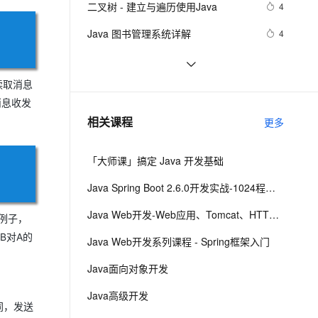
安全
二叉树 - 建立与遍历使用Java
我要投诉
e-1.1-I2V
Cosyvoice-V3-Flash
4
PolarDB
上云场景组合购
driver
伴
Qoder CN V1.7.0 发布
漫剧创作，剧本、分镜、视频高效生成
100%兼容MySQL、PostgreSQL，兼容Oracle，支持集中和分布式
覆盖90%+业务场景，专享组合折扣价
畅自然，细节丰富
高表现力语音合成大模型，语音克隆听感自然
VPN
Java 图书管理系统详解
4
ernetes 版 ACK
云聚AI 严选权益
云安全中心 AI BAS 智能自动
SSL 证书
Kubernetes官方java客户端之七：
9
2V
Fun-ASR
，一键激活高效办公新体验
理容器应用的 K8s 服务
精选AI产品，从模型到应用全链提效
化模拟渗透攻击产品发布
patch操作
文戏情感细腻自然，动作戏激烈拳拳到肉，实现更强表演能力
支持中英文自由切换，具备更强的噪声鲁棒性
堡垒机
读取消息
Java 注解 阐释 hibernate ORM
593
AI 用量加速计划
DataWorks ChatBI 会话支持
消息收发
防火墙
、识别商机，让客服更高效、服务更出色。
java 中的多线程   内部类实现 数据共
新老同享，达量后返
上传临时文件分析
8
相关课程
更多
享 和 Runnable实现数据共享
主机安全
应用
「大师课」搞定 Java 开发基础
千问办公
NEW
AI 应用及服务市场
的智能体编程平台
一站式AI生产力平台
Java Spring Boot 2.6.0开发实战-1024程序员节创造营公益课
AI 应用
伶鹊
Java Web开发-Web应用、Tomcat、HTTP请求与响应
例子，
企业级人与Agent协作平台，接入和调度多个数字员工
智能客服平台，对话机器人、对话分析、智能外呼
大模型
B对A的
Java Web开发系列课程 - Spring框架入门
大模型服务平台百炼 - 全妙
自然语言处理
Java面向对象开发
应用创作平台
多模态内容创作工具，已接入 DeepSeek
数据标注
Java高级开发
同，发送
机器学习