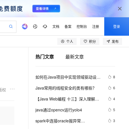
文档
备案
控制台
注册
登录
个人
积分
发布
验
作计划
器
AI 活动
专业服务
服务伙伴合作计划
开发者社区
加入我们
产品动态
服务平台百炼
阿里云 OPC 创新助力计划
热门文章
最新文章
一站式生成采购清单，支持单品或批量购买
可编辑精美 PPT 文稿
S产品伙伴计划（繁花）
峰会
CS
造的大模型服务与应用开发平台
Agency Agents：拥有专属领域专家
AI 生产力先锋
Al MaaS 服务伙伴赋能合作
域名
博文
Careers
PolarDB Agentic Database
至高可申请百万元
 轻松生成专业的 PPT
开启高性价比 AI 编程新体验
弹性可伸缩的云计算服务
先锋实践拓展 AI 生产力的边界
发布
多领域专家智能体,一键组建 AI 虚拟交付团队
Token 补贴，五大权
计划
海大会
伙伴信用分合作计划
商标
问答
社会招聘
如何在Java项目中实现领域驱动设计
8
益加速 OPC 成功
帕鲁游戏服务器
SS
HappyHorse 打造一站式影视创作平台
飞天发布时刻
HOT
秒悟 Meoo CLI 支持一键部
划
备案
电子书
校园招聘
（DDD）
联机服务器，轻松开启游戏
视频创作，一键激活电商全链路生产力
稳定、安全、高性价比、高性能的云存储服务
所见，即是所愿
署项目至阿里云账号
可视化编排打通从文字构思到成片全链路闭环
更多支持
Java常用的线程安全的类有哪些？
6
版权
划
公司注册
镜像站
视频生成
语音识别与合成
 智能体与工作流应用
漫剧工坊：一站式动画创作平台
AI 实训营
Flink OSS 支持
【Java Web编程 十三】深入理解
4
合作伙伴培训与认证
划
上云迁移
站生成，高效打造优质广告素材
全接入的云上超级电脑
通过阿里云百炼高效搭建AI应用,助力高效开发
快速生产连贯的高质量长漫剧
从基础到进阶，Agent 创客手把手教你
AssumeRole 角色自定义
JDBC规范
lScope
我要反馈
e-1.1-T2V
Qwen3-TTS-Flash
java通过opencv运行yolo4
5
查询合作伙伴
n Alibaba Cloud ISV 合作
代维服务
建企业门户网站
10 分钟搭建微信、支付宝小程序
百炼 Qwen3.7-Flash 系列模
畅细腻的高质量视频
离线语音合成大模型，多语言方言自适应，低延迟高稳定
创新加速
spark中连接oracle报异常
ope
登录合作伙伴管理后台
3
我要建议
站，无忧落地极速上线
以可视化方式快速构建移动和 PC 门户网站
国内短信简单易用，安全可靠，秒级触达，全球覆盖200+国家和地区。
高效部署网站，快速应用到小程序
型发布
java.sql.SQLException: No suitable 