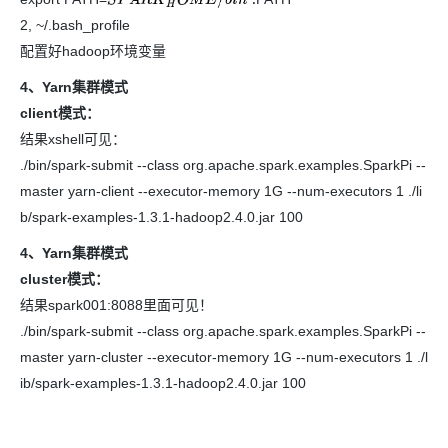
S
P
A
R
K
H
O
M
E
/
b
i
n
:
2, ~/.bash_profile
配置好hadoop环境变量
4、Yarn集群模式
client模式：
结果xshell可见：
./bin/spark-submit --class org.apache.spark.examples.SparkPi --
master yarn-client --executor-memory 1G --num-executors 1 ./li
b/spark-examples-1.3.1-hadoop2.4.0.jar 100
4、Yarn集群模式
cluster模式：
结果spark001:8088里面可见！
./bin/spark-submit --class org.apache.spark.examples.SparkPi --
master yarn-cluster --executor-memory 1G --num-executors 1 ./l
ib/spark-examples-1.3.1-hadoop2.4.0.jar 100