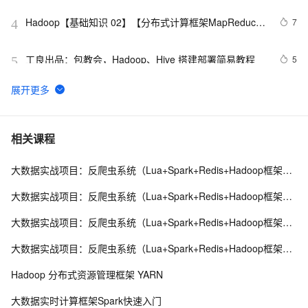
Hadoop【基础知识 02】【分布式计算框架MapReduce
7
4
核心概念+编程模型+combiner&partitioner+词频统计案例
解析与进阶+作业的生命周期】（图片来源于网络）
工良出品：包教会，Hadoop、Hive 搭建部署简易教程
5
5
hadoop初学者MapReduce常见错误
2
6
Hadoop与机器学习的融合：案例研究
5
7
相关课程
大数据实战项目：反爬虫系统（Lua+Spark+Redis+Hadoop框架搭建）第一阶段
深入理解Java GSS（含kerberos认证及在hadoop、flink
8
8
案例场景举例）
大数据实战项目：反爬虫系统（Lua+Spark+Redis+Hadoop框架搭建）第三阶段
如何重新启动Hadoop NameNode及所有守护进程
3
9
大数据实战项目：反爬虫系统（Lua+Spark+Redis+Hadoop框架搭建）第四阶段
什么是 Hadoop 集群？
13
10
大数据实战项目：反爬虫系统（Lua+Spark+Redis+Hadoop框架搭建）第五阶段
Hadoop 分布式资源管理框架 YARN
大数据实时计算框架Spark快速入门