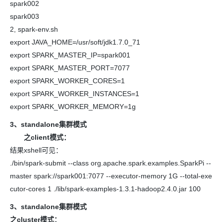
spark002
spark003
2, spark-env.sh
export JAVA_HOME=/usr/soft/jdk1.7.0_71
export SPARK_MASTER_IP=spark001
export SPARK_MASTER_PORT=7077
export SPARK_WORKER_CORES=1
export SPARK_WORKER_INSTANCES=1
export SPARK_WORKER_MEMORY=1g
3、standalone集群模式
之client模式：
结果xshell可见：
./bin/spark-submit --class org.apache.spark.examples.SparkPi --
master spark://spark001:7077 --executor-memory 1G --total-exe
cutor-cores 1 ./lib/spark-examples-1.3.1-hadoop2.4.0.jar 100
3、standalone集群模式
之cluster模式：