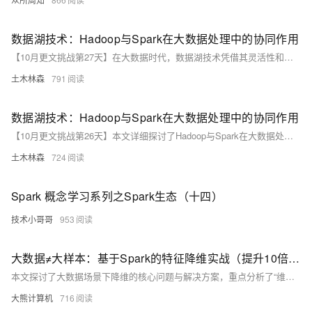
数据湖技术：Hadoop与Spark在大数据处理中的协同作用
【10月更文挑战第27天】在大数据时代，数据湖技术凭借其灵活性和成本效益成为企业存储和分析大规模异构数据的首选。Hadoop和Spark作为数据湖技术的核心组件，通过HDFS存储数据和Spark进行高效计算，实现了数据处理的优化。本文探讨了Hadoop与Spark的最佳实践，包括数据存储、处理、安全和可视化等方面，展示了它们在实际应用中的协同效应。
土木林森
791
数据湖技术：Hadoop与Spark在大数据处理中的协同作用
【10月更文挑战第26天】本文详细探讨了Hadoop与Spark在大数据处理中的协同作用，通过具体案例展示了两者的最佳实践。Hadoop的HDFS和MapReduce负责数据存储和预处理，确保高可靠性和容错性；Spark则凭借其高性能和丰富的API，进行深度分析和机器学习，实现高效的批处理和实时处理。
土木林森
724
Spark 概念学习系列之Spark生态（十四）
技术小哥哥
953
大数据≠大样本：基于Spark的特征降维实战（提升10倍训练效率）
本文探讨了大数据场景下降维的核心问题与解决方案，重点分析了“维度灾难”对模型性能的影响及特征冗余的陷阱。通过数学证明与实际案例，揭示高维空间中样本稀疏性问题，并提出基于Spark的分布式降维技术选型与优化策略。文章详细展示了PCA在亿级用户画像中的应用，包括数据准备、核心实现与效果评估，同时深入探讨了协方差矩阵计算与特征值分解的并行优化方法。此外，还介绍了动态维度调整、非线性特征处理及降维与其他AI技术的协同效应，为生产环境提供了最佳实践指南。最终总结出降维的本质与工程实践原则，展望未来发展方向。
大熊计算机
716