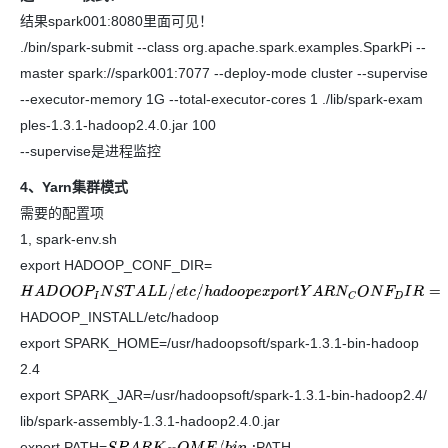
结果spark001:8080里面可见！
./bin/spark-submit --class org.apache.spark.examples.SparkPi --
master spark://spark001:7077 --deploy-mode cluster --supervise
--executor-memory 1G --total-executor-cores 1 ./lib/spark-exam
ples-1.3.1-hadoop2.4.0.jar 100
--supervise是进程监控
4、Yarn集群模式
需要的配置项
1, spark-env.sh
export HADOOP_CONF_DIR=
H
A
D
O
O
P
I
N
S
T
A
L
L
/
e
t
c
/
h
a
d
o
o
p
e
x
p
o
r
t
Y
A
R
N
C
O
N
F
D
I
R
=
HADOOP_INSTALL/etc/hadoop
export SPARK_HOME=/usr/hadoopsoft/spark-1.3.1-bin-hadoop
2.4
export SPARK_JAR=/usr/hadoopsoft/spark-1.3.1-bin-hadoop2.4/
lib/spark-assembly-1.3.1-hadoop2.4.0.jar
export PATH=
PATH