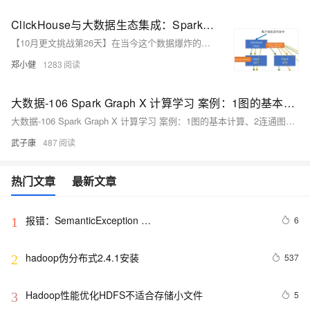
ClickHouse与大数据生态集成：Spark & Flink 实战
【10月更文挑战第26天】在当今这个数据爆炸的时代，能够高效地处理和分析海量数据成为了企业和组织提升竞争力的关键。作为一款高性能的列式数据库系统，ClickHouse 在大数据分析领域展现出了卓越的能力。然而，为了充分利用ClickHouse的优势，将其与现有的大数据处理框架（如Apache Spark和Apache Flink）进行集成变得尤为重要。本文将从我个人的角度出发，探讨如何通过这些技术的结合，实现对大规模数据的实时处理和分析。
郑小健
1283
大数据-106 Spark Graph X 计算学习 案例：1图的基本计算、2连通图算法、3寻找相同的用户
大数据-106 Spark Graph X 计算学习 案例：1图的基本计算、2连通图算法、3寻找相同的用户
武子康
487
热门文章
最新文章
报错：SemanticException 
6
1
org.apache.hadoop.hive.ql.metadata.HiveException: 
java.lang.RuntimeException：Un
hadoop伪分布式2.4.1安装
537
2
Hadoop性能优化HDFS不适合存储小文件
5
3