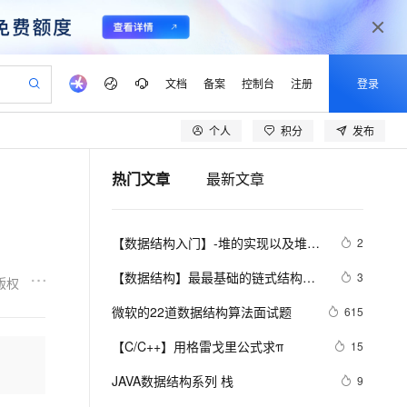
文档
备案
控制台
注册
登录
个人
积分
发布
验
作计划
器
AI 活动
专业服务
服务伙伴合作计划
开发者社区
加入我们
产品动态
服务平台百炼
阿里云 OPC 创新助力计划
热门文章
最新文章
一站式生成采购清单，支持单品或批量购买
io：打造专属 AI 语音助手
S产品伙伴计划（繁花）
峰会
CS
造的大模型服务与应用开发平台
一句话生成原生可编辑精美 PPT 文稿
AI 生产力先锋
Al MaaS 服务伙伴赋能合作
域名
博文
Careers
至高可申请百万元
Qwen3.8-Max 模型上线
开启高性价比 AI 编程新体验
弹性可伸缩的云计算服务
Qwen-Audio-3.0-Realtime 端到端实时语音角色扮演
输入一句话想法, 轻松生成专业的 PPT
先锋实践拓展 AI 生产力的边界
Token 补贴，五大权
计划
海大会
伙伴信用分合作计划
商标
问答
社会招聘
【数据结构入门】-堆的实现以及堆排
2
益加速 OPC 成功
eek-V4-Pro
SS
一键部署幻兽帕鲁游戏服务器
飞天发布时刻
HOT
Open Search 向量检索版支
划
备案
电子书
校园招聘
序（2）
pSeek-V4-Pro
视频创作，一键激活电商全链路生产力
稳定、安全、高性价比、高性能的云存储服务
一键购买专属联机服务器，轻松开启游戏
所见，即是所愿
持视频检索 Pipeline 功能
更多支持
【数据结构】最最基础的链式结构
3
版权
划
公司注册
镜像站
视频生成
语音识别与合成
——单链表，还不会你就吃大亏了！
专属 QwenPaw
漫剧工坊：一站式动画创作平台
AI 实训营
HOT
应用身份服务 (IDaaS)
微软的22道数据结构算法面试题
615
合作伙伴培训与认证
划
上云迁移
站生成，高效打造优质广告素材
全接入的云上超级电脑
从聊天伙伴进化为能主动干活的本地数字员工
快速生产连贯的高质量长漫剧
从基础到进阶，Agent 创客手把手教你
OpenClaw 管理能力上线
lScope
我要反馈
e-1.1-T2V
Qwen3-TTS-Flash
【C/C++】用格雷戈里公式求π
15
查询合作伙伴
n Alibaba Cloud ISV 合作
代维服务
建企业门户网站
10 分钟搭建微信、支付宝小程序
MaxCompute MaxFrame 提
畅细腻的高质量视频
离线语音合成大模型，多语言方言自适应，低延迟高稳定
创新加速
JAVA数据结构系列 栈
ope
登录合作伙伴管理后台
9
我要建议
站，无忧落地极速上线
以可视化方式快速构建移动和 PC 门户网站
国内短信简单易用，安全可靠，秒级触达，全球覆盖200+国家和地区。
高效部署网站，快速应用到小程序
供自动弹性内存功能