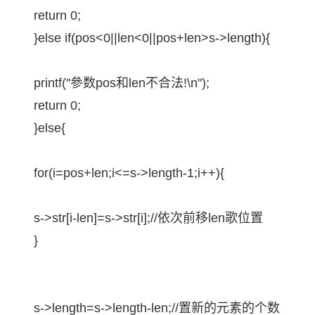
return 0;
}else if(pos<0||len<0||pos+len>s->length){
printf("參数pos和len不合法!\n");
return 0;
}else{
for(i=pos+len;i<=s->length-1;i++){
s->str[i-len]=s->str[i];//依次前移len歌位置
}
s->length=s->length-len;//置新的元素的个数