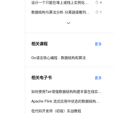
安全
设计一个只能在堆上或栈上实例化的
我要投诉
e-1.1-I2V
Cosyvoice-V3-Flash
4
PolarDB
上云场景组合购
Milvus 弹性伸缩功能新增节
伴
类
漫剧创作，剧本、分镜、视频高效生成
100%兼容MySQL、PostgreSQL，兼容Oracle，支持集中和分布式
覆盖90%+业务场景，专享组合折扣价
点支持范围
畅自然，细节丰富
高表现力语音合成大模型，语音克隆听感自然
VPN
数据结构与算法分析-分离链接散列表
1
的实现
ernetes 版 ACK
云聚AI 严选权益
AI 原生数据库服务发布
SSL 证书
【数据结构进阶】AVL树深度剖析 + 
8
2V
Fun-ASR
，一键激活高效办公新体验
理容器应用的 K8s 服务
精选AI产品，从模型到应用全链提效
Agent 数据网关
实现（附源码）
文戏情感细腻自然，动作戏激烈拳拳到肉，实现更强表演能力
支持中英文自由切换，具备更强的噪声鲁棒性
堡垒机
数据结构与算法之八皇后问题
4
AI 用量加速计划
云原生数据库 PolarDB
防火墙
、识别商机，让客服更高效、服务更出色。
Android开发之那些好用的数据结构与
新老同享，达量后返
Agentic Database 发布
6
相关课程
更多
API(三)
主机安全
应用
Go语言核心编程 - 数据结构和算法
千问办公
NEW
AI 应用及服务市场
的智能体编程平台
一站式AI生产力平台
AI 应用
伶鹊
相关电子书
更多
企业级人与Agent协作平台，接入和调度多个数字员工
智能客服平台，对话机器人、对话分析、智能外呼
大模型
大模型服务平台百炼 - 全妙
如何使用Tair增强数据结构构建丰富在线实时场景
自然语言处理
应用创作平台
多模态内容创作工具，已接入 DeepSeek
数据标注
Apache Flink 流式应用中状态的数据结构定义升级
机器学习
低代码开发师（初级）实战教程