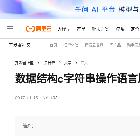
大模型
产品
解决方案
权益
定价
开发者社区
首页
模型体验
探索云世界
问产品
动手实
大模型
产品
解决方案
权益
定价
云市场
伙伴
服务
了解阿里云
精选产品
精选解决方案
普惠上云
产品定价
精选商城
成为销售伙伴
售前咨询
为什么选择阿里云
千问AI平台
开发者社区
云计算
文章
正文
了解云产品的定价详情
大模型服务平台百炼
千问办公，解锁你的工作
普惠上云 官方力荐
分销伙伴
在线服务
网站建设
什么是云计算
大
数据结构c字符串操作语言
大模型服务与应用平台
企业级Agent产品，直接
云服务器38元/年起，超
咨询伙伴
多端小程序
技术领先
云上成本管理
售后服务
轻量应用服务器
Agency Agents：拥
官方推荐返现计划
大模型
精选产品
精选解决方案
Salesforce 国际版订阅
稳定可靠
管理和优化成本
推荐新用户得奖励，单订单
销售伙伴合作计划
2017-11-15
1031
自助服务
友盟天域
安全合规
人工智能与机器学习
AI
文本生成
云数据库 RDS
HappyHorse 打造一
云工开物
无影生态合作计划
在线服务
观测云
分析师报告
高校专属算力普惠，学生认
计算
互联网应用开发
Qwen3.8-Max
HOT
Salesforce On Alibaba C
工单服务
Tuya 物联网平台阿里云
研究报告与白皮书
人工智能平台 PAI
快速拥有专属 OpenClaw
简介：
大模
Consulting Partner 合
大数据
容器
智能体时代全能旗舰模型
免费试用
短信专区
一站式AI开发、训练和推
蓝凌 OA
AI 大模型销售与服务生
现代化应用