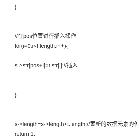
}
//在pos位置进行插入操作
for(i=0;i<t.length;i++){
s->str[pos+i]=t.str[i];//插入
}
s->length=s->length+t.length;//置新的数据元素
return 1;