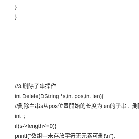
}
}
//3.删除子串操作
int Delete(DString *s,int pos,int len){
//删除主串s从pos位置開始的长度为len的子串
int i;
if(s->length<=0){
printf("数组中未存放字符无元素可删!\n");