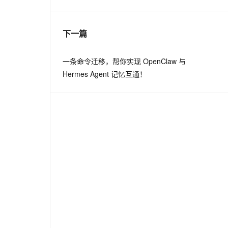
息提取
与 AI 智能体进行实时音视频通话
下一篇
从文本、图片、视频中提取结构化的属性信息
构建支持视频理解的 AI 音视频实时通话应用
t.diy 一步搞定创意建站
构建大模型应用的安全防护体系
一条命令迁移，帮你实现 OpenClaw 与
通过自然语言交互简化开发流程,全栈开发支持
通过阿里云安全产品对 AI 应用进行安全防护
Hermes Agent 记忆互通！