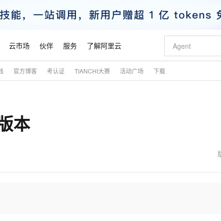
云市场
伙伴
服务
了解阿里云
践
官方博客
考认证
TIANCHI大赛
活动广场
下载
AI 特惠
数据与 API
成为产品伙伴
企业增值服务
最佳实践
价格计算器
AI 场景体
基础软件
产品伙伴合
阿里云认证
市场活动
配置报价
大模型
自助选配和估算价格
新方式
睿译宝，AI翻译排版一步到位
智启 AI 普惠权益
产品生态集成认证中心
企业支持计划
云上春晚
域名与网站
千问官方 MaaS 平台，为开发者和 Agent 而生，新用户赠送 1 亿 + tokens 额度
Qwen Aud
AI Coding
阿里云Maa
2026 阿里云
云服务器 E
为企业打
数据集
Windows
大模型认证
模型
NEW
NEW
版本
交付可用成果
值低价云产品抢先购
上传文档即自动完成翻译和格式还原
至高享 1亿+免费 tokens，加速 Al 应用落地
提供智能易用的域名与建站服务
智能编程，一键
安全可靠、
产品生态伙伴
专家技术服务
云上奥运之旅
弹性计算合作
阿里云中企出
手机三要素
宝塔 Linux
全部认证
价格优势
有专属领域专家
GLM-5.2：长任务时代开源旗舰模型
阿里云 OPC 创新助力计划
千问大模型
即刻拥有 DeepS
AI 电商营销
对象存储 O
大模型
产品生态伙伴工作台
企业增值服务台
云栖战略参考
云存储合作计
云栖大会
身份实名认证
CentOS
训练营
推动算力普惠，释放技术红利
最高返9万
多领域专家智能体,一键组建 AI 虚拟交付团队
快速构建应用程序和网站，即刻迈出上云第一步
至高百万元 Token 补贴，加速一人公司成长
多元化、高性能、安全可靠的大模型服务
真正可用的 1M 上下文,一次完成代码全链路开发
轻松解锁专属 Dee
从图文生成到
云上的中国
数据库合作计
活动全景
短信
Docker
图片和
站式影视创作平台
Hermes Agent，打造自进化智能体
Token Plan 模型订阅计划
数字证书管理服务（原SSL证书）
5 分钟轻松部署
AI 广告创作
无影云电脑
企业成长
NEW
信息公告
看见新力量
云网络合作计
OCR 文字识别
JAVA
证享300元代金券
可视化编排打通从文字构思到成片全链路闭环
全托管，含MySQL、PostgreSQL、SQL Server、MariaDB多引擎
自主进化，持久记忆，越用越聪明
Qwen3.8-Max 首发尝鲜，限时加量 10 倍，夜间低至2折
实现全站HTTPS，呈现可信的WEB访问
图文、视频一
随时随地安
魔搭 Mode
Kimi-K3
HappyHors
NEW
loud
服务实践
官网公告
金融模力时刻
Salesforce O
版
发票查验
全能环境
Claude Code + GStack 打造工程团队
千问办公，限时限量积分加倍
Qoder
低代码高效构
AI 建站
短信服务
型
NEW
作计划
Kimi 最新旗舰模型，长程编程与推理利器
让文字生成流
计划
创新中心
魔搭 ModelSc
健康状态
理服务
让AI从“聊天伙伴”进化为能干活的“数字员工”
安装技能 GStack，拥有专属 AI 工程团队
你的AI工作搭子，覆盖日常办公高频场景
面向真实软件的智能体编程平台
0 代码专业建
客户案例
天气预报查询
操作系统
态合作计划