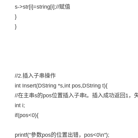
s->str[i]=string[i];//赋值
}
}
//2.插入子串操作
int Insert(DString *s,int pos,DString t){
//在主串s的pos位置插入子串t。插入成功返回1，
int i;
if(pos<0){
printf("參数pos的位置出错，pos<0\n");