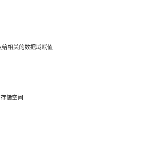
AI 应用
10分钟微调：让0.6B模型媲美235B模
多模态数据信
型
依托云原生高可用架构,实现Dify私有化部署
用1%尺寸在特定领域达到大模型90%以上效果
一个 AI 助手
超强辅助，Bol
即刻拥有 DeepSeek-R1 满血版
在企业官网、通讯软件中为客户提供 AI 客服
及给相关的数据域赋值
多种方案随心选，轻松解锁专属 DeepSeek
申请动态存储空间