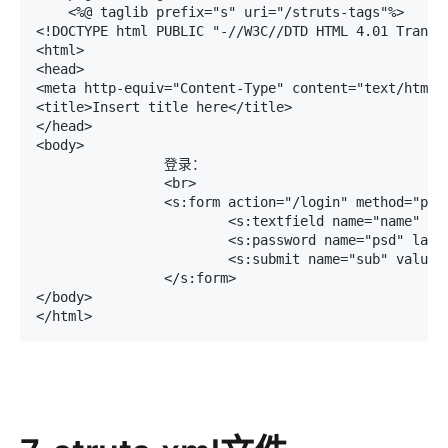
    <%@ taglib prefix="s" uri="/struts-tags"%>

<!DOCTYPE html PUBLIC "-//W3C//DTD HTML 4.01 Transit
<html>

<head>

<meta http-equiv="Content-Type" content="text/html; 
<title>Insert title here</title>

</head>

<body>

		登录：

		<br>

		<s:form action="/login" method="post">

			<s:textfield name="name" label="账号" />

			<s:password name="psd" label="密码" />

			<s:submit name="sub" value="登录" />

		</s:form>

</body>

</html>