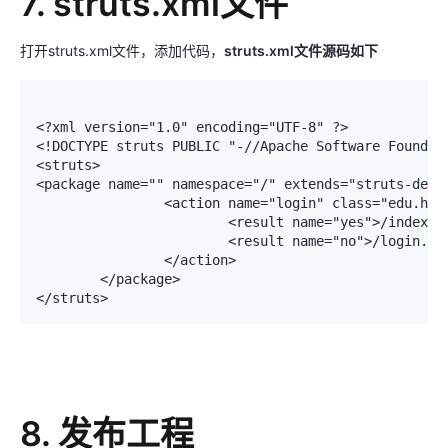
7. struts.xml文件
打开struts.xml文件，添加代码，
struts.xml文件源码如下
<?xml version="1.0" encoding="UTF-8" ?>

<!DOCTYPE struts PUBLIC "-//Apache Software Foundat
<struts>

<package name="" namespace="/" extends="struts-defau
		<action name="login" class="edu.hwadee.pro.control.LoginAction" method="check">

			<result name="yes">/index.jsp</result>

			<result name="no">/login.jsp</result>

		</action>

	</package>

8. 发布工程