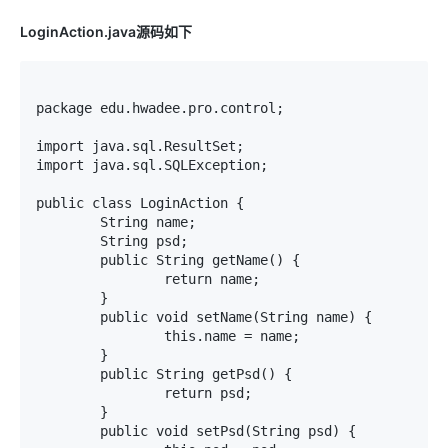
LoginAction.java源码如下
package edu.hwadee.pro.control;

import java.sql.ResultSet;

import java.sql.SQLException;

public class LoginAction {

	String name;

	String psd;

	public String getName() {

		return name;

	}

	public void setName(String name) {

		this.name = name;

	}

	public String getPsd() {

		return psd;

	}

	public void setPsd(String psd) {
