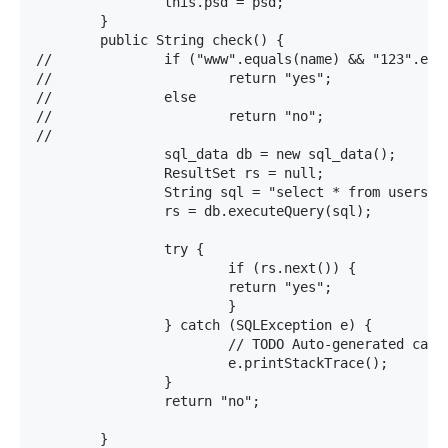
		this.psd = psd;

	}

	public String check() {

//		if ("www".equals(name) && "123".equals(psd))

//			return "yes";

//		else

//			return "no";

//

		sql_data db = new sql_data();

		ResultSet rs = null;

		String sql = "select * from users where name='" + getName()+"' and psd ='"+getPsd()+"'";

		rs = db.executeQuery(sql);

		try {

			if (rs.next()) {

			return "yes";

			}

		} catch (SQLException e) {

			// TODO Auto-generated catch block

			e.printStackTrace();

		}

		return "no";

	}
