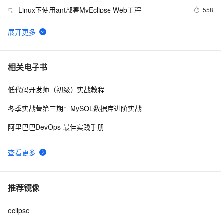
Linux下使用ant部署MyEclipse Web工程
558
5
MyEclipse注册码生成器(不用修改直接能用)
468
6
MyEclipse 2013官网下载地址以及破解方法
688
7
相关电子书
低代码开发师（初级）实战教程
ex+myeclipse8.5+blazeDS+Tomcat整合开发
3
8
冬季实战营第三期：MySQL数据库进阶实战
MyEclipse10.6/Eclipse4.2集成 flash builder 4.6
2
9
阿里巴巴DevOps 最佳实践手册
【技术贴】MyEclipse6.5注册码
1
10
查看更多
推荐镜像
eclipse