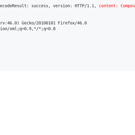
ecodeResult: success, version: HTTP/1.1, 
content: Compos
rv:46.0) Gecko/20100101 Firefox/46.0

ion/xml;q=0.9,*/*;q=0.8
