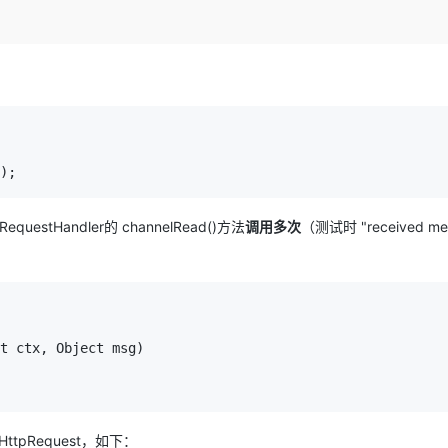
Deepseek-v4-pro
HappyHors
同享
万小智 AI 建站低至 15元/月
Qoder CN
AI 短剧/漫剧
云原生数据库 
快递物流查询
WordPress
成为服务伙
高校合作
点，立即开启云上创新
覆盖公网/内网、递归/权威、移动APP等全场景解析服务
送.CN域名，送备案服务码
基于千问大模型等，支持代码智能生成、研发智能问答
AI助力短剧
态智能体模型
旗舰 MoE 大模型，百万上下文与顶尖推理能力
图生视频，流
Ubuntu
服务生态伙伴
云工开物
企业应用
Works
Night Plan 支持 Qwen 3.8-Max
云原生大数据计算服务 MaxCompute
AI 办公
容器服务 Kub
NEW
GLM-5.2
Wan2.7-T
Red Hat
30+ 款产品免费体验
Data Agent 驱动的一站式 Data+AI 开发治理平台
夜间 5 折，Qwen/Meoo/TokenPlan 客户专享
面向分析的企业级SaaS模式云数据仓库
AI智能应用
提供一站式管
科研合作
视觉 Coding、空间感知、多模态思考等全面升级
1M上下文，专为长程任务能力而生
ERP
堂（旗舰版）
SUSE
智能客服
CRM
防护产品
2个月
自动承接线索
);
建站小程序
OA 办公系统
AI 应用构建
大模型原生
力提升
财税管理
模板建站
estHandler的 channelRead()方法
调用多次
（测试时 "received me
Qoder
大模型服务平台百炼-应用模版
HOT
NEW
面向真实软件
个人版上线、团队版降价；千问3.8-Max首发发尝鲜
丰富多元化的应用模版和解决方案
400电话
定制建站
万有无界
大模型服务平台百炼-智能体
方案
广告营销
模板小程序
的模型效果
灵活可视化地构建企业级 Agent
定制小程序
t ctx, Object msg)

秒悟
人工智能平台 PAI
APP 开发
云端极速 AI 
新一代 AI 视频生成模型，深度适配广告营销等场景
AI Native 的算法工程平台，一站式完成建模、训练、推理服务部署
建站系统
HttpRequest，如下：