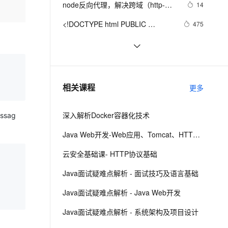
equiv="Cont
安全
"http://www.w3.org/TR/xhtml1/DTD/xhtml1-
node反向代理，解决跨域（http-
我要投诉
e-1.1-I2V
Cosyvoice-V3-Flash
14
PolarDB
上云场景组合购
Milvus 弹性伸缩功能新增节
Transitional//EN" 
伴
strict.dtd">

proxy-middleware）
漫剧创作，剧本、分镜、视频高效生成
100%兼容MySQL、PostgreSQL，兼容Oracle，支持集中和分布式
覆盖90%+业务场景，专享组合折扣价
点支持范围
畅自然，细节丰富
高表现力语音合成大模型，语音克隆听感自然
"http://www.w3.org/TR/xhtml1/DTD/xhtml1-
VPN
<!DOCTYPE html PUBLIC 
475
<html><head><meta http-
strict.dtd">

"-//W3C//DTD XHTML 1.0 
ernetes 版 ACK
云聚AI 严选权益
equiv="Cont
AI 原生数据库服务发布
SSL 证书
掌握使用 requests 库发送各种 
13
2V
Fun-ASR
<html><head><meta http-
Transitional//EN" 
，一键激活高效办公新体验
理容器应用的 K8s 服务
精选AI产品，从模型到应用全链提效
Agent 数据网关
HTTP 请求和处理 API 响应
文戏情感细腻自然，动作戏激烈拳拳到肉，实现更强表演能力
支持中英文自由切换，具备更强的噪声鲁棒性
equiv="Cont
堡垒机
"http://www.w3.org/TR/xhtml1/DTD/xhtml1-
网络协议基础：HTTP请求与响应详解
5
AI 用量加速计划
云原生数据库 PolarDB
strict.dtd">

防火墙
、识别商机，让客服更高效、服务更出色。
http://www.goldenbg.com/article.asp?
新老同享，达量后返
Agentic Database 发布
7
<html><head><meta http-
相关课程
更多
id=2076
主机安全
应用
equiv="Cont
深入解析Docker容器化技术
ssag
千问办公
NEW
AI 应用及服务市场
的智能体编程平台
一站式AI生产力平台
Java Web开发-Web应用、Tomcat、HTTP请求与响应
AI 应用
伶鹊
云安全基础课- HTTP协议基础
企业级人与Agent协作平台，接入和调度多个数字员工
智能客服平台，对话机器人、对话分析、智能外呼
大模型
Java面试疑难点解析 - 面试技巧及语言基础
大模型服务平台百炼 - 全妙
自然语言处理
Java面试疑难点解析 - Java Web开发
应用创作平台
多模态内容创作工具，已接入 DeepSeek
数据标注
Java面试疑难点解析 - 系统架构及项目设计
机器学习