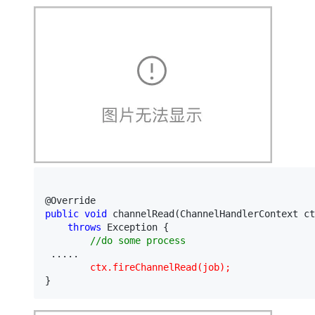
public
void
 channelRead(ChannelHandlerContext ct
throws
 Exception {

//
do some process
        ctx.fireChannelRead(job);
}