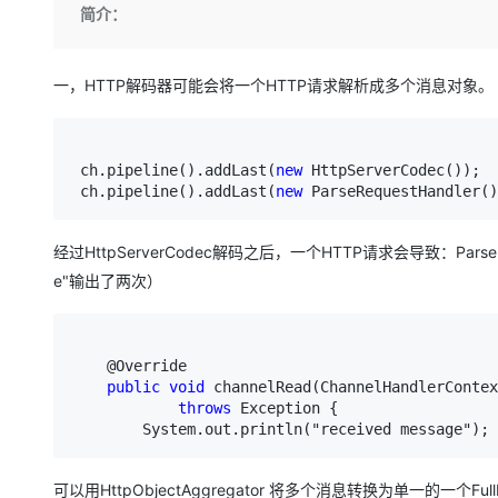
存储
天池大赛
Qwen3.7-Plus
简介：
云解析DNS
解决方案免费试用 新老
电子合同
最高领取价值200元试用
能看、能想、能动手的多模
安全
网络与CDN
AI 算法大赛
畅捷通
大数据开发治理平台 Data
AI 产品 免费试用
一，HTTP解码器可能会将一个HTTP请求解析成多个消息对象。
网络
安全
云开发大赛
Qwen3-VL-Plus
Tableau 订阅
1亿+ 大模型 tokens 和 
可观测
入门学习赛
中间件
AI空中课堂在线直播课
云防火墙
140+云产品 免费试用
 ch.pipeline().addLast(
new
 HttpServerCodec());

上云与迁云
云原生的云上边界网络安全
产品新客免费试用，最长1
数据库
 ch.pipeline().addLast(
new
 ParseRequestHandler()
生态解决方案
大模型服务
企业出海
大模型ACA认证体验
大数据计算
助力企业全员 AI 认知与能
行业生态解决方案
经过HttpServerCodec解码之后，一个HTTP请求会导致：ParseRequ
千问AI平台-Token Plan
政企业务
媒体服务
e"输出了两次）
开发者生态解决方案
企业服务与云通信
千问AI平台-模型体验
AI 开发和 AI 应用解决
在线体验全尺寸、多种模态
域名与网站
    @Override

public
void
 channelRead(ChannelHandlerContex
Happy 系列大模型
终端用户计算
throws
 Exception {  

        System.out.println("received message");
Serverless
可以用HttpObjectAggregator 将多个消息转换为单一的一个Full
开发工具