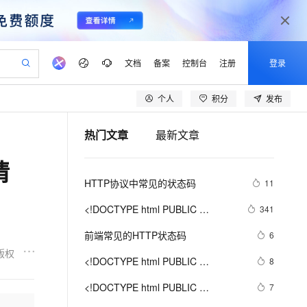
文档
备案
控制台
注册
登录
个人
积分
发布
验
作计划
器
AI 活动
专业服务
服务伙伴合作计划
开发者社区
加入我们
产品动态
服务平台百炼
阿里云 OPC 创新助力计划
热门文章
最新文章
一站式生成采购清单，支持单品或批量购买
可编辑精美 PPT 文稿
S产品伙伴计划（繁花）
峰会
CS
造的大模型服务与应用开发平台
Agency Agents：拥有专属领域专家
AI 生产力先锋
Al MaaS 服务伙伴赋能合作
域名
博文
Careers
至高可申请百万元
Qwen3.8-Max 模型上线
请
 轻松生成专业的 PPT
开启高性价比 AI 编程新体验
弹性可伸缩的云计算服务
先锋实践拓展 AI 生产力的边界
多领域专家智能体,一键组建 AI 虚拟交付团队
Token 补贴，五大权
计划
海大会
伙伴信用分合作计划
商标
问答
社会招聘
HTTP协议中常见的状态码
11
益加速 OPC 成功
帕鲁游戏服务器
SS
HappyHorse 打造一站式影视创作平台
飞天发布时刻
HOT
Open Search 向量检索版支
划
备案
电子书
校园招聘
联机服务器，轻松开启游戏
视频创作，一键激活电商全链路生产力
稳定、安全、高性价比、高性能的云存储服务
所见，即是所愿
持视频检索 Pipeline 功能
可视化编排打通从文字构思到成片全链路闭环
更多支持
<!DOCTYPE html PUBLIC 
341
划
公司注册
镜像站
视频生成
语音识别与合成
"-//W3C//DTD XHTML 1.0 
 智能体与工作流应用
漫剧工坊：一站式动画创作平台
AI 实训营
应用身份服务 (IDaaS)
前端常见的HTTP状态码
6
合作伙伴培训与认证
Transitional//EN" 
划
上云迁移
站生成，高效打造优质广告素材
全接入的云上超级电脑
通过阿里云百炼高效搭建AI应用,助力高效开发
快速生产连贯的高质量长漫剧
从基础到进阶，Agent 创客手把手教你
OpenClaw 管理能力上线
版权
lScope
"http://www.w3.org/TR/xhtml1/DTD/xhtml1-
我要反馈
e-1.1-T2V
Qwen3-TTS-Flash
<!DOCTYPE html PUBLIC 
8
查询合作伙伴
n Alibaba Cloud ISV 合作
代维服务
建企业门户网站
10 分钟搭建微信、支付宝小程序
strict.dtd">

MaxCompute MaxFrame 提
"-//W3C//DTD XHTML 1.0 
畅细腻的高质量视频
离线语音合成大模型，多语言方言自适应，低延迟高稳定
创新加速
<!DOCTYPE html PUBLIC 
ope
登录合作伙伴管理后台
7
我要建议
站，无忧落地极速上线
以可视化方式快速构建移动和 PC 门户网站
国内短信简单易用，安全可靠，秒级触达，全球覆盖200+国家和地区。
高效部署网站，快速应用到小程序
供自动弹性内存功能
<html><head><meta http-
Transitional//EN" 
"-//W3C//DTD XHTML 1.0 