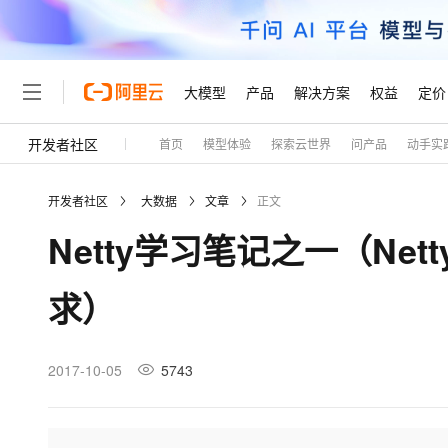
大模型
产品
解决方案
权益
定价
开发者社区
首页
模型体验
探索云世界
问产品
动手实
大模型
产品
解决方案
权益
定价
云市场
伙伴
服务
了解阿里云
精选产品
精选解决方案
普惠上云
产品定价
精选商城
成为销售伙伴
售前咨询
为什么选择阿里云
千问AI平台
开发者社区
大数据
文章
正文
了解云产品的定价详情
大模型服务平台百炼
睿译宝，AI翻译排版一
普惠上云 官方力荐
分销伙伴
在线服务
网站建设
什么是云计算
大
Netty学习笔记之一（Netty
大模型服务与应用平台
上传文档即自动完成翻译和
云服务器38元/年起，超
咨询伙伴
多端小程序
技术领先
云上成本管理
售后服务
轻量应用服务器
GLM-5.2：长任务时代
官方推荐返现计划
大模型
精选产品
精选解决方案
Salesforce 国际版订阅
稳定可靠
求）
管理和优化成本
推荐新用户得奖励，单订单
销售伙伴合作计划
自助服务
友盟天域
安全合规
人工智能与机器学习
AI
文本生成
云数据库 RDS
Hermes Agent，打造
云工开物
无影生态合作计划
在线服务
观测云
分析师报告
自主进化，持久记忆，越用
高校专属算力普惠，学生认
计算
互联网应用开发
2017-10-05
5743
Qwen3.8-Max
HOT
Salesforce On Alibaba C
工单服务
Tuya 物联网平台阿里云
研究报告与白皮书
人工智能平台 PAI
快速拥有专属 OpenClaw
大模
Consulting Partner 合
大数据
容器
智能体时代全能旗舰模型
免费试用
短信专区
一站式AI开发、训练和推
蓝凌 OA
AI 大模型销售与服务生
现代化应用