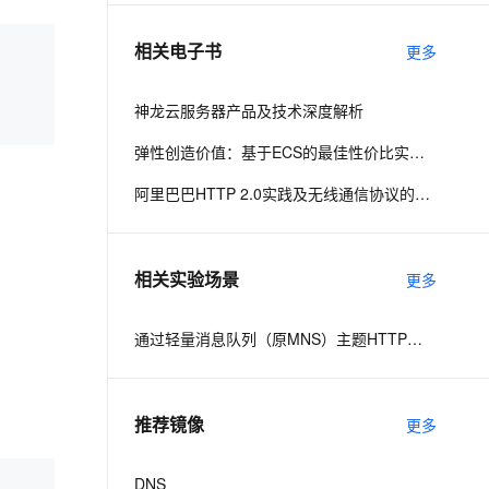
相关电子书
更多
息提取
与 AI 智能体进行实时音视频通话
从文本、图片、视频中提取结构化的属性信息
构建支持视频理解的 AI 音视频实时通话应用
神龙云服务器产品及技术深度解析
t.diy 一步搞定创意建站
构建大模型应用的安全防护体系
弹性创造价值：基于ECS的最佳性价比实践解析
通过自然语言交互简化开发流程,全栈开发支持
通过阿里云安全产品对 AI 应用进行安全防护
阿里巴巴HTTP 2.0实践及无线通信协议的演进之路
相关实验场景
更多
通过轻量消息队列（原MNS）主题HTTP订阅+ARMS实现自定义数据多渠道告警
推荐镜像
更多
DNS