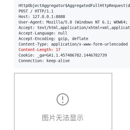
HttpObjectAggregator$AggregatedFullHttpRequest(d
POST / HTTP/1.1

Host: 127.0.0.1:8888

User-Agent: Mozilla/5.0 (Windows NT 6.1; WOW64; 
Accept: text/html,application/xhtml+xml,applicat
Accept-Language: null

Accept-Encoding: gzip, deflate

Content-Length: 17
Cookie: _ga=GA1.1.457486782.1446782739

Connection: keep-alive