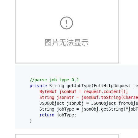
//
parse job type 0,1
private
 String getJobType(FullHttpRequest re
ByteBuf jsonBuf 
=
 request.content();
        String jsonStr 
=
 jsonBuf.toString(Charse
        JSONObject jsonObj = JSONObject.fromObje
        String jobType = jsonObj.getString("jobT
return
 jobType;

    }