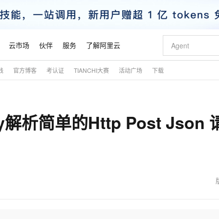
云市场
伙伴
服务
了解阿里云
践
官方博客
考认证
TIANCHI大赛
活动广场
下载
AI 特惠
数据与 API
成为产品伙伴
企业增值服务
最佳实践
价格计算器
AI 场景体
基础软件
产品伙伴合
阿里云认证
市场活动
配置报价
大模型
自助选配和估算价格
步到位
智启 AI 普惠权益
产品生态集成认证中心
企业支持计划
云上春晚
域名与网站
Qwen Audio：打造专属 AI 语音助手
千问官方 MaaS 平台，为开发者和 Agent 而生，新用户赠送 1 亿 + tokens 额度
一句话生成原生
AI Coding
阿里云Maa
2026 阿里云
云服务器 E
为企业打
数据集
Windows
大模型认证
模型
NEW
NEW
解析简单的Http Post Json 
格式还原
值低价云产品抢先购
至高享 1亿+免费 tokens，加速 Al 应用落地
提供智能易用的域名与建站服务
Qwen-Audio-3.0-Realtime 端到端实时语音角色扮演
输入一句话想法,
智能编程，一键
安全可靠、
产品生态伙伴
专家技术服务
云上奥运之旅
弹性计算合作
阿里云中企出
手机三要素
宝塔 Linux
全部认证
价格优势
开源旗舰模型
即刻拥有 DeepSeek-V4-Pro
阿里云 OPC 创新助力计划
千问大模型
一键部署幻兽
AI 电商营销
对象存储 O
大模型
产品生态伙伴工作台
企业增值服务台
云栖战略参考
云存储合作计
云栖大会
身份实名认证
CentOS
训练营
推动算力普惠，释放技术红利
最高返9万
真正可用的 1M 上下文,一次完成代码全链路开发
快速构建应用程序和网站，即刻迈出上云第一步
轻松解锁专属 DeepSeek-V4-Pro
至高百万元 Token 补贴，加速一人公司成长
多元化、高性能、安全可靠的大模型服务
一键购买专属
从图文生成到
云上的中国
数据库合作计
活动全景
短信
Docker
图片和
自进化智能体
5 分钟轻松部署专属 QwenPaw
Token Plan 模型订阅计划
数字证书管理服务（原SSL证书）
高效搭建 AI
AI 广告创作
无影云电脑
企业成长
NEW
HOT
信息公告
看见新力量
云网络合作计
OCR 文字识别
JAVA
越聪明
证享300元代金券
全托管，含MySQL、PostgreSQL、SQL Server、MariaDB多引擎
Qwen3.8-Max 首发尝鲜，限时加量 10 倍，夜间低至2折
实现全站HTTPS，呈现可信的WEB访问
从聊天伙伴进化为能主动干活的本地数字员工
图文、视频一
随时随地安
魔搭 Mode
Kimi-K3
HappyHors
NEW
loud
服务实践
官网公告
金融模力时刻
Salesforce O
版
发票查验
全能环境
Claude Code + GStack 打造工程团队
千问办公，限时限量积分加倍
Qoder
低代码高效构
AI 建站
短信服务
型
NEW
作计划
Kimi 最新旗舰模型，长程编程与推理利器
让文字生成流
计划
创新中心
魔搭 ModelSc
健康状态
理服务
让AI从“聊天伙伴”进化为能干活的“数字员工”
安装技能 GStack，拥有专属 AI 工程团队
你的AI工作搭子，覆盖日常办公高频场景
面向真实软件的智能体编程平台
0 代码专业建
客户案例
天气预报查询
操作系统
态合作计划