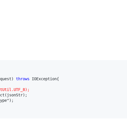
quest) 
throws
 IOException{

tUtil.UTF_8);
ct(jsonStr);

ype");
