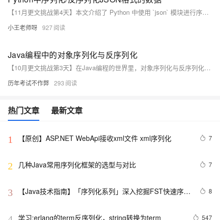
【11月更文挑战第4天】本文介绍了 Python 中使用 `json` 模块进行序列化和反序列化的操作。序列化是指将 Python 对象（如字典、列表）转换为 JSON 字符串，主要使用 `json.dumps` 方法。示例包括基本的字典和列表序列化，以及自定义类的序列化。反序列化则是将 JSON 字符串转换回 Python 对象，使用 `json.loads` 方法。文中还提供了具体的代码示例，展示了如何处理不同类型的 Python 对象。
小王老师呀
927
Java编程中的对象序列化与反序列化
【10月更文挑战第3天】在Java编程的世界里，对象序列化与反序列化是实现数据持久化和网络传输的关键技术。本文将深入探讨Java序列化的原理、应用场景以及如何通过代码示例实现对象的序列化与反序列化过程。从基础概念到实践操作，我们将一步步揭示这一技术的魅力所在。
历年考试不作弊
293
热门文章
最新文章
【原创】ASP.NET WebApi接收xml文件 xml序列化
7
1
几种Java常用序列化框架的选型与对比
7
2
【Java技术指南】「序列化系列」深入挖掘FST快速序列
8
3
化压缩内存的利器的特性和原理 
学习:erlang的term反序列化，string转换为term
547
4