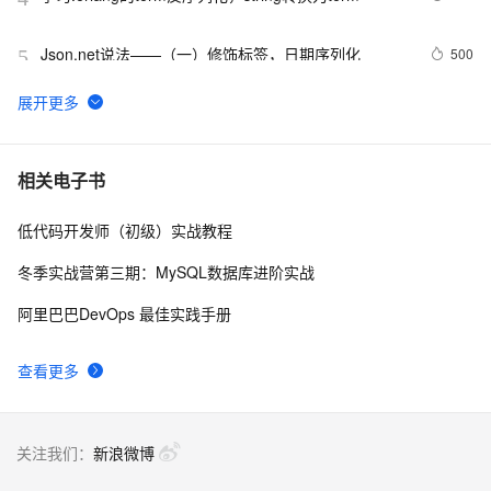
Json.net说法——（一）修饰标签，日期序列化
500
5
序列化和反序列化（1）---[Serializable]
3
6
Java对象序列化
4
7
相关电子书
低代码开发师（初级）实战教程
DateTime在ExtJs中无法正确序列化的问题
5
8
冬季实战营第三期：MySQL数据库进阶实战
C#通过序列化实现深拷贝
592
9
阿里巴巴DevOps 最佳实践手册
8，协议序列化组件NewLife.Serialization
610
10
查看更多
关注我们：
新浪微博