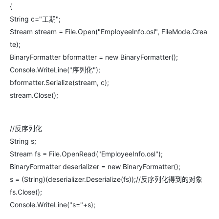
{
String c="工期";
Stream stream = File.Open("EmployeeInfo.osl", FileMode.Crea
te);
BinaryFormatter bformatter = new BinaryFormatter();
Console.WriteLine("序列化");
bformatter.Serialize(stream, c);
stream.Close();
//反序列化
String s;
Stream fs = File.OpenRead("EmployeeInfo.osl");
BinaryFormatter deserializer = new BinaryFormatter();
s = (String)(deserializer.Deserialize(fs));//反序列化得到的对象
fs.Close();
Console.WriteLine("s="+s);