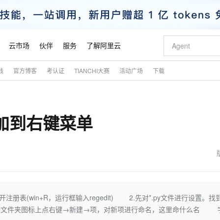
云市场
伙伴
服务
了解阿里云
践
官方博客
考认证
TIANCHI大赛
活动广场
下载
AI 特惠
数据与 API
成为产品伙伴
企业增值服务
最佳实践
价格计算器
AI 场景体
基础软件
产品伙伴合
阿里云认证
市场活动
配置报价
大模型
自助选配和估算价格
新方式
睿译宝，AI翻译排版一步到位
智启 AI 普惠权益
产品生态集成认证中心
企业支持计划
云上春晚
域名与网站
千问官方 MaaS 平台，为开发者和 Agent 而生，新用户赠送 1 亿 + tokens 额度
Qwen Aud
AI Coding
阿里云Maa
2026 阿里云
云服务器 E
为企业打
数据集
Windows
大模型认证
模型
NEW
NEW
d添加到右键菜单
交付可用成果
值低价云产品抢先购
上传文档即自动完成翻译和格式还原
至高享 1亿+免费 tokens，加速 Al 应用落地
提供智能易用的域名与建站服务
智能编程，一键
安全可靠、
产品生态伙伴
专家技术服务
云上奥运之旅
弹性计算合作
阿里云中企出
手机三要素
宝塔 Linux
全部认证
价格优势
有专属领域专家
GLM-5.2：长任务时代开源旗舰模型
阿里云 OPC 创新助力计划
千问大模型
即刻拥有 DeepS
AI 电商营销
对象存储 O
大模型
产品生态伙伴工作台
企业增值服务台
云栖战略参考
云存储合作计
云栖大会
身份实名认证
CentOS
训练营
推动算力普惠，释放技术红利
最高返9万
多领域专家智能体,一键组建 AI 虚拟交付团队
快速构建应用程序和网站，即刻迈出上云第一步
至高百万元 Token 补贴，加速一人公司成长
多元化、高性能、安全可靠的大模型服务
真正可用的 1M 上下文,一次完成代码全链路开发
轻松解锁专属 Dee
从图文生成到
云上的中国
数据库合作计
活动全景
短信
Docker
图片和
站式影视创作平台
Hermes Agent，打造自进化智能体
Token Plan 模型订阅计划
数字证书管理服务（原SSL证书）
5 分钟轻松部署
AI 广告创作
无影云电脑
企业成长
NEW
信息公告
看见新力量
云网络合作计
OCR 文字识别
JAVA
证享300元代金券
可视化编排打通从文字构思到成片全链路闭环
全托管，含MySQL、PostgreSQL、SQL Server、MariaDB多引擎
自主进化，持久记忆，越用越聪明
Qwen3.8-Max 首发尝鲜，限时加量 10 倍，夜间低至2折
实现全站HTTPS，呈现可信的WEB访问
图文、视频一
随时随地安
魔搭 Mode
Kimi-K3
HappyHors
NEW
loud
服务实践
官网公告
金融模力时刻
Salesforce O
版
发票查验
全能环境
Claude Code + GStack 打造工程团队
千问办公，限时限量积分加倍
Qoder
低代码高效构
AI 建站
短信服务
注册表(win+R，运行框输入regedit) 2.先对*.py文件进行设置。找
型
NEW
作计划
Kimi 最新旗舰模型，长程编程与推理利器
让文字生成流
计划
创新中心
魔搭 ModelSc
健康状态
理服务
让AI从“聊天伙伴”进化为能干活的“数字员工”
安装技能 GStack，拥有专属 AI 工程团队
你的AI工作搭子，覆盖日常办公高频场景
面向真实软件的智能体编程平台
0 代码专业建
shell，在shell文件夹图标上点右键→新建→项，对新项进行命名，这里命什么名
客户案例
天气预报查询
操作系统
态合作计划