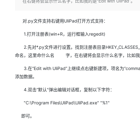
存储
天池大赛
在右键将会显示什么名字，比如我的是“Edit with UliPad”。
Qwen3.7-Plus
云解析DNS
解决方案免费试用 新老
电子合同
最高领取价值200元试用
能看、能想、能动手的多模
安全
网络与CDN
AI 算法大赛
畅捷通
对.py文件支持右键用UliPad打开方式支持：
大数据开发治理平台 Data
AI 产品 免费试用
网络
安全
云开发大赛
Qwen3-VL-Plus
Tableau 订阅
1亿+ 大模型 tokens 和 
1.打开注册表(win+R，运行框输入regedit)
可观测
入门学习赛
中间件
AI空中课堂在线直播课
云防火墙
140+云产品 免费试用
2.先对*.py文件进行设置。找到注册表目录HKEY_CLASSES_RO
上云与迁云
云原生的云上边界网络安全
产品新客免费试用，最长1
数据库
命名，这里命什么名 字，在右键将会显示什么名字，比如我的是“Edit
生态解决方案
大模型服务
企业出海
大模型ACA认证体验
大数据计算
3.在“Edit with UliPad”上继续点右键新建项，项名为“
助力企业全员 AI 认知与能
行业生态解决方案
千问AI平台-Token Plan
政企业务
添加数据。
媒体服务
开发者生态解决方案
企业服务与云通信
4.双击“默认"弹出编辑对话框，复制以下字符：
千问AI平台-模型体验
AI 开发和 AI 应用解决
在线体验全尺寸、多种模态
域名与网站
"C:\Program Files\UliPad\UliPad.exe" "%1"
Happy 系列大模型
终端用户计算
即可。
Serverless
开发工具