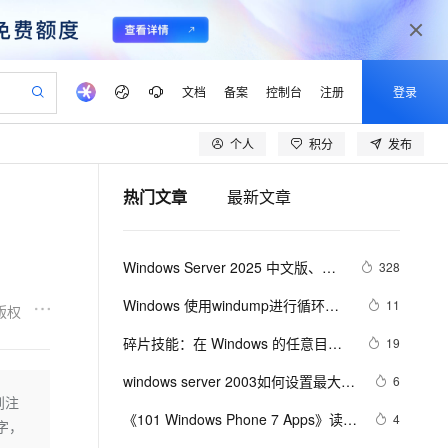
文档
备案
控制台
注册
登录
个人
积分
发布
验
作计划
器
AI 活动
专业服务
服务伙伴合作计划
开发者社区
加入我们
产品动态
服务平台百炼
阿里云 OPC 创新助力计划
热门文章
最新文章
一站式生成采购清单，支持单品或批量购买
io：打造专属 AI 语音助手
S产品伙伴计划（繁花）
峰会
CS
造的大模型服务与应用开发平台
一句话生成原生可编辑精美 PPT 文稿
AI 生产力先锋
Al MaaS 服务伙伴赋能合作
域名
博文
Careers
至高可申请百万元
Qwen3.8-Max 模型上线
开启高性价比 AI 编程新体验
弹性可伸缩的云计算服务
Qwen-Audio-3.0-Realtime 端到端实时语音角色扮演
输入一句话想法, 轻松生成专业的 PPT
先锋实践拓展 AI 生产力的边界
Token 补贴，五大权
计划
海大会
伙伴信用分合作计划
商标
问答
社会招聘
Windows Server 2025 中文版、英
328
益加速 OPC 成功
eek-V4-Pro
SS
一键部署幻兽帕鲁游戏服务器
飞天发布时刻
HOT
Open Search 向量检索版支
划
备案
电子书
校园招聘
文版下载 (2025 年 9 月更新)
pSeek-V4-Pro
视频创作，一键激活电商全链路生产力
稳定、安全、高性价比、高性能的云存储服务
一键购买专属联机服务器，轻松开启游戏
所见，即是所愿
持视频检索 Pipeline 功能
更多支持
Windows 使用windump进行循环抓
11
版权
划
公司注册
镜像站
视频生成
语音识别与合成
包
专属 QwenPaw
漫剧工坊：一站式动画创作平台
AI 实训营
HOT
应用身份服务 (IDaaS)
碎片技能：在 Windows 的任意目录
19
合作伙伴培训与认证
划
上云迁移
站生成，高效打造优质广告素材
全接入的云上超级电脑
从聊天伙伴进化为能主动干活的本地数字员工
快速生产连贯的高质量长漫剧
从基础到进阶，Agent 创客手把手教你
OpenClaw 管理能力上线
一键快捷进入 CMD 命令行界面
lScope
我要反馈
e-1.1-T2V
Qwen3-TTS-Flash
windows server 2003如何设置最大用
6
查询合作伙伴
n Alibaba Cloud ISV 合作
代维服务
建企业门户网站
10 分钟搭建微信、支付宝小程序
到注
MaxCompute MaxFrame 提
户连接数
畅细腻的高质量视频
离线语音合成大模型，多语言方言自适应，低延迟高稳定
创新加速
《101 Windows Phone 7 Apps》读书
ope
登录合作伙伴管理后台
4
我要建议
站，无忧落地极速上线
以可视化方式快速构建移动和 PC 门户网站
国内短信简单易用，安全可靠，秒级触达，全球覆盖200+国家和地区。
高效部署网站，快速应用到小程序
供自动弹性内存功能
 字，
笔记-BABY MILESTONES