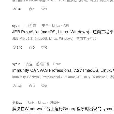
346
1
1
sysin
|
11月前
|
安全
Linux
API
JEB Pro v5.31 (macOS, Linux, Windows) - 逆向工程
JEB Pro v5.31 (macOS, Linux, Windows) - 逆向工程平台
340
0
0
sysin
|
安全
前端开发
Linux
Immunity CANVAS Professional 7.27 (macOS, 
Immunity CANVAS Professional 7.27 (macOS, Linux, Wind
373
3
3
蓝易云
|
Unix
Linux
编译器
解决在Windows平台上运行Golang程序时出现的syscal