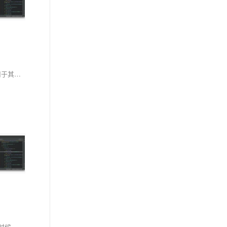
本文介绍了如何在Windows 10中通过修改注册表，将VS Code添加到右键菜单，实现右键文件、文件夹或空白处时使用VS Code打开。方法同样适用于其他程序，如Sublime Text 3。
我们在做Windows平台RTSP、RTMP播放器的时候，有这样的技术需求，特别是多路监控的时候，并不是每一路audio都需要播放出来的，所以，这时候，需要有针对音量调节的设计