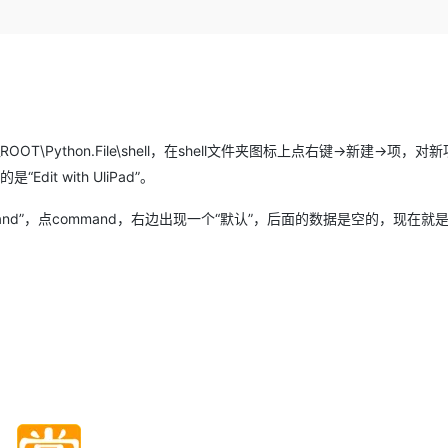
Deepseek-v4-pro
HappyHors
同享
万小智 AI 建站低至 15元/月
Qoder CN
AI 短剧/漫剧
云原生数据库 
快递物流查询
WordPress
成为服务伙
高校合作
点，立即开启云上创新
覆盖公网/内网、递归/权威、移动APP等全场景解析服务
送.CN域名，送备案服务码
基于千问大模型等，支持代码智能生成、研发智能问答
AI助力短剧
态智能体模型
旗舰 MoE 大模型，百万上下文与顶尖推理能力
图生视频，流
Ubuntu
服务生态伙伴
云工开物
企业应用
Works
Night Plan 支持 Qwen 3.8-Max
云原生大数据计算服务 MaxCompute
AI 办公
容器服务 Kub
NEW
GLM-5.2
Wan2.7-T
Red Hat
30+ 款产品免费体验
Data Agent 驱动的一站式 Data+AI 开发治理平台
夜间 5 折，Qwen/Meoo/TokenPlan 客户专享
面向分析的企业级SaaS模式云数据仓库
AI智能应用
提供一站式管
科研合作
视觉 Coding、空间感知、多模态思考等全面升级
1M上下文，专为长程任务能力而生
ERP
堂（旗舰版）
SUSE
智能客服
OT\Python.File\shell，在shell文件夹图标上点右键→新建→项，对
CRM
防护产品
2个月
自动承接线索
 with UliPad”。
建站小程序
OA 办公系统
AI 应用构建
大模型原生
command”，点command，右边出现一个“默认”，后面的数据是空的，现在就
力提升
财税管理
模板建站
Qoder
大模型服务平台百炼-应用模版
HOT
NEW
面向真实软件
个人版上线、团队版降价；千问3.8-Max首发发尝鲜
丰富多元化的应用模版和解决方案
400电话
定制建站
万有无界
大模型服务平台百炼-智能体
方案
广告营销
模板小程序
的模型效果
灵活可视化地构建企业级 Agent
定制小程序
秒悟
人工智能平台 PAI
APP 开发
云端极速 AI 
新一代 AI 视频生成模型，深度适配广告营销等场景
AI Native 的算法工程平台，一站式完成建模、训练、推理服务部署
建站系统