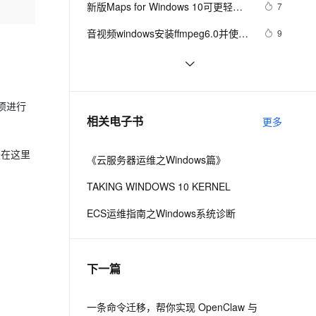
安全
新版Maps for Windows 10可更轻松
我要投诉
e-1.1-I2V
Cosyvoice-V3-Flash
7
PolarDB
上云场景组合购
Milvus 弹性伸缩功能新增节
伴
驾驭复杂路径
漫剧创作，剧本、分镜、视频高效生成
100%兼容MySQL、PostgreSQL，兼容Oracle，支持集中和分布式
覆盖90%+业务场景，专享组合折扣价
点支持范围
畅自然，细节丰富
高表现力语音合成大模型，语音克隆听感自然
VPN
音视频windows安装ffmpeg6.0并使用
9
vs调试源码笔记
ernetes 版 ACK
云聚AI 严选权益
AI 原生数据库服务发布
SSL 证书
Web性能优化工具
7
2V
Fun-ASR
，一键激活高效办公新体验
理容器应用的 K8s 服务
精选AI产品，从模型到应用全链提效
Agent 数据网关
WebPageTest（三）——本地部署
文戏情感细腻自然，动作戏激烈拳拳到肉，实现更强表演能力
支持中英文自由切换，具备更强的噪声鲁棒性
堡垒机
重新想象 Windows 8 Store Apps 
655
（Windows 7版本）
AI 用量加速计划
云原生数据库 PolarDB
(39) - 契约: Share Contract
新项进行
防火墙
、识别商机，让客服更高效、服务更出色。
《101 Windows Phone 7 Apps》读书
新老同享，达量后返
Agentic Database 发布
3
相关电子书
更多
笔记-PASSWORDS & SECRETS
主机安全
应用
是在这里
《云服务器运维之Windows篇》
千问办公
NEW
AI 应用及服务市场
的智能体编程平台
一站式AI生产力平台
TAKING WINDOWS 10 KERNEL
AI 应用
伶鹊
ECS运维指南之Windows系统诊断
企业级人与Agent协作平台，接入和调度多个数字员工
智能客服平台，对话机器人、对话分析、智能外呼
大模型
大模型服务平台百炼 - 全妙
自然语言处理
下一篇
应用创作平台
多模态内容创作工具，已接入 DeepSeek
数据标注
机器学习
一条命令迁移，帮你实现 OpenClaw 与