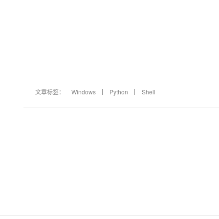
大模型解决方案
迁移与运维管理
快速部署 Dify，高效搭建 
专有云
10 分钟在聊天系统中增加
文章标签：
Windows
Python
Shell