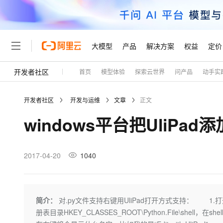
大模型
产品
解决方案
权益
定价
开发者社区
首页
模型体验
探索云世界
问产品
动手实
大模型
产品
解决方案
权益
定价
云市场
伙伴
服务
了解阿里云
精选产品
精选解决方案
普惠上云
产品定价
精选商城
成为销售伙伴
售前咨询
为什么选择阿里云
千问AI平台
开发者社区
开发与运维
文章
正文
了解云产品的定价详情
大模型服务平台百炼
千问办公，解锁你的工作
普惠上云 官方力荐
分销伙伴
在线服务
网站建设
什么是云计算
大
windows平台把UliPa
大模型服务与应用平台
企业级Agent产品，直接
云服务器38元/年起，超
咨询伙伴
多端小程序
技术领先
云上成本管理
售后服务
轻量应用服务器
Agency Agents：拥
官方推荐返现计划
大模型
精选产品
精选解决方案
Salesforce 国际版订阅
稳定可靠
管理和优化成本
推荐新用户得奖励，单订单
销售伙伴合作计划
2017-04-20
1040
自助服务
友盟天域
安全合规
人工智能与机器学习
AI
文本生成
云数据库 RDS
HappyHorse 打造一
云工开物
无影生态合作计划
在线服务
观测云
分析师报告
高校专属算力普惠，学生认
计算
互联网应用开发
Qwen3.8-Max
HOT
Salesforce On Alibaba C
工单服务
Tuya 物联网平台阿里云
研究报告与白皮书
人工智能平台 PAI
快速拥有专属 OpenClaw
简介：
对.py文件支持右键用UliPad打开方式支持： 1.打开
大模
Consulting Partner 合
大数据
容器
智能体时代全能旗舰模型
免费试用
短信专区
一站式AI开发、训练和推
册表目录HKEY_CLASSES_ROOT\Python.File\
蓝凌 OA
AI 大模型销售与服务生
现代化应用