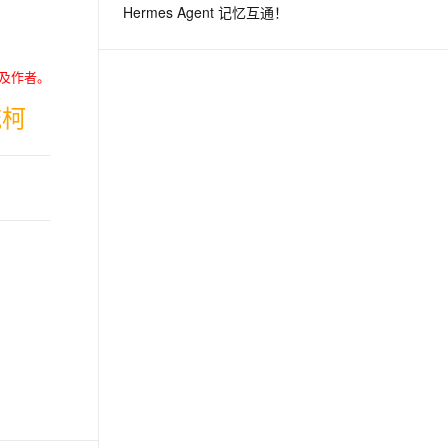
Hermes Agent 记忆互通！
息提取
与 AI 智能体进行实时音视频通话
从文本、图片、视频中提取结构化的属性信息
构建支持视频理解的 AI 音视频实时通话应用
及作者。
流柯
t.diy 一步搞定创意建站
构建大模型应用的安全防护体系
通过自然语言交互简化开发流程,全栈开发支持
通过阿里云安全产品对 AI 应用进行安全防护