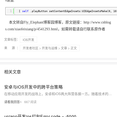
s设置:
ModelScope
用
T2V
ASR
报
蓝
千
伴
上
站
据
告
能
态
据
SSL
务
AI
查
凌
问
培
奥
库
平
Salesforce
小
Qoder
库
证
迁移与运维管理
实
办
1
[
self
.playButton setContentEdgeInsets:UIEdgeInsetsMake(0, 10
询
解
OA
研
办
训
运
合
文戏情感细腻
支持中英
台
On
CN
PolarDB
高
书
践
程
公
决
究
公，
与
之
作
PAI
Alibaba
专有云
基于千问大模型等，
100%兼容MyS
校
快
序
电
AI智能应用
本文转自Fly_Elephant博客园博客，原文链接：http://www.cnblog
方
报
限
认
旅
计
堡
Cloud
创
大
递
合
子
案
告
时
证
s.com/xiaofeixiang/p/4541293.html，如需转载请自行联系原作者
模
划
垒
Consulting
新
一站式AI开发、训练和推
云
容
物
智
合
云
免
型
作
大
AI
大模
与
限
机
Partner 合
中
原
器
流
能
同
查
栖
费
云
白
文章标签：
量
iOS开发
模
模
应
型原
作计划
心
云
生
服
查
客
询
战
试
网
防
皮
积
板
云
解
型
用
生应
大
务
畅
询
来 源：
开发者社区
>
开发与运维
>
文章
> 正文
服
合
略
用
络
火
书
AI
分
建
工
析
数
Kubernetes
服
构
用
捷
作
参
自动承接线索
新
合
墙
大
加
站
开
DNS
据
版
通
务
建
伙
考
老
作
模
倍
物
企
计
ACK
覆盖公网/内网、递归/权威
主
Qoder
千
伴
同
定
计
型
NEW
Tableau
算
业
提供一站式管理容
云
AI
机
问
HOT
享
制
划
科
销
相关文章
你的AI工作搭子，
订阅
大
服
登
应
上
安
办
活
建
研
售
最高领取价值200元试用
千
大
数
务
录
的
Salesforce
全
公
用
面向真实软件
站
合
与
万
动
AI空
问
模
据
MaxCompute
合
中
On
NEW
作
安卓与iOS开发中的跨平台策略
AI
服
小
中课
AI
型
开
面向分析的企业级Sa
作
国
模
Alibaba
万
产
务
智
堂在
平
服
AI
在移动应用开发的战场上，安卓和iOS两大阵营各据一方。随着技术的演进，跨平台开发框架成为开发者的新宠，旨在实现一次编码、多平台部署的梦想。本文将探讨跨平台开发的优势与挑战，并分享实用的开发技巧，帮助开发者在安卓和iOS的世界中游刃有余。
发
AI
伙
板
Cloud ISV
有
一站式A
品
生
AI
线直
台-
务
ERP
生
治
看
应
伴
小
合作计划
无
请看我回答~
667
免
态
建
播课
Token
平
产
理
见
管
程
用
界
伶
费
合
站
CRM
堂
Plan
台
力
平
新
理
序
鹊
试
作
及
低
（旗
百
NEW
先
台
成
力
uniapp开发ios打包Error code = -5000 Error message: Error: certificate file(p12) import failed!报错问题如何解决
后