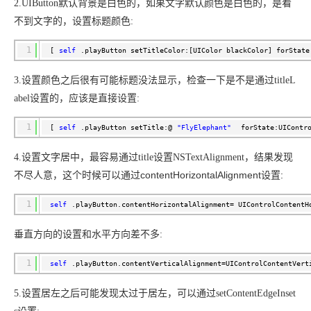
存储
服
频
与
询
全
营
认
2.UIButton默认背景是白色的，如果文字默认颜色是白色的，是看
管
势
持
伙伴
企
赋能
园
里
程
云
发
子
大
大
存
云
Max
K3
伙
专
部
务
生
销
合
证
JAVA
理
身
公
不到文字的，设置标题颜色:
AssumeRole
计划
出
合作
招
模
云
安全
序
计
大
书
官
模
储
聚
网络与CDN
大模型服务与应用平台
伴
家
HOT
NEW
认
中
从图文生成到
成
成
份
司
型
角色自定义
（繁
海
聘
OPC
算
赛
方
型
OSS
AI
技
全
证
推动算力普惠，释放
心
自
伙
实
注
花）
大
1
Salesforce
镜
创
[
self
.playButton setTitleColor:[UIColor blackColor] forState
网络
轻
推
严
安全
术
大
稳定、安全、高
能
AI
助
智能体时代全能旗舰模型
Kimi 最新旗舰模
管理和优化成本
伴
名
册
会
国际版订
技
百炼
入
像
销
新
模
训
量
荐
选
产
服
多元化、高性能、安
环
广
服
弹
信
认
型
阅
术
Qwen3.7-
门
站
助
3.设置颜色之后很有可能标题没法显示，检查一下是不是通过titleL
可观测
练
应
返
售
权
HappyHorse-
Qwen3-
品
务
无
中间件
境
告
上
务
性
云
用
证
领
Flash 系列
学
力
营
用
现
益
1.1-
TTS-
数
生
影
abel设置的，应该是直接设置:
伙
创
云
计
栖
分
友
先
模型发布
习
计
Qwen3.7-
Deepseek-
上云与迁云
企
操
服
计
T2V
Flash
字
态
云
精选AI
数据库
在
作
短
迁
伴
我
算
大
合
盟
赛
划
Plus
v4-
业
作
务
划
证
伙
电
线
1
信
移
[
self
.playButton setTitle:@
"FlyElephant"
forState:UIContr
图文、视频一
合
会
作
天
稳
合
信
要
Qoder CN
pro
企业出海
增
至高百万元 Token
系
器
书
伴
脑
AI
推荐新用户得奖励，单订单
服
大数据计算
让文字生成流
离线语音
作
计
域
定
作
V1.7.0 发布
息
反
值
统
管
用
快速构建应用程序和网站，
OCR
代
务
随时随地安全接
能看、能想、能动手的多模
活
AI
4.设置文字居中，最容易通过title设置
NSTextAlignment，结果发现
最
计
划
可
Token
产
服
政企业务
计
公
馈
云
理
量
文字
维
旗舰 MoE 大模型
媒体服务
动
观
建
划
靠
佳
contentHorizontalAlignment设置:
不尽人意，这个时候可以通过
WordPress
Plan
品
务
云安全中心
工
云
工
服
加
识别
服
划
短
告
全
测
站
实
HappyHorse-
Cosyvoi
模
生
台
AI BAS 智能
单
数
开
务
速
务
信
更
我
企业服务与云通信
云
景
云
安
0 代码专业建
Ubuntu
Qwen3-
1
1.1-
V3-
型
态
self
.playButton.contentHorizontalAlignment= UIControlContentH
自动化模拟
发
服
践
据
物
（原
计
服
要
存
全
无
多
官
VL-
GLM-
I2V
Flash
订
伙
渗透攻击产
票
务
库
SSL
划
Tuya
务
高校专属算力普惠，学生认
建
储
域名与网站
合
Red
影
网
AI
企
支
Plus
5.2
安
阅
伴
品发布
查
垂直方向的设置和水平方向差不多:
魔
RDS
证
物联
云
新老同享
议
合
规
国内短信简单易
Hat
生
公
短
短
业
持
计
工
验
全
书）
网平
搭
全托管，含MySQL、Postgr
上
图生视频，流
高表现力
作
终端用户计算
态
告
剧/
信
划
作
成
DataWorks
我
1
免
视觉 Coding、空间感
1M上下文，专为长
台阿
分
SUSE
self
.playButton.contentVerticalAlignment=UIControlContentVert
实现全站HTTPS，
春
云
计
合
ModelSco
漫
天
专
台
NEW
合
ChatBI 会话
要
里云
析
人
长
晚
健
费
原
划
Serverless
作
剧
气
区
作
支持上传临
Qwen3.8-Max 
投
版
师
工
Qoder
5.设置居左之后可能发现太过于居左，可以通过setContentEdgeInset
康
生
计
试
VPN
魔搭
AI助力短剧
Wan2.7-
Fun-
预
建
伙
时文件分析
云
诉
数
报
智
状
数
开发工具
面向真实软件的智能
划
服