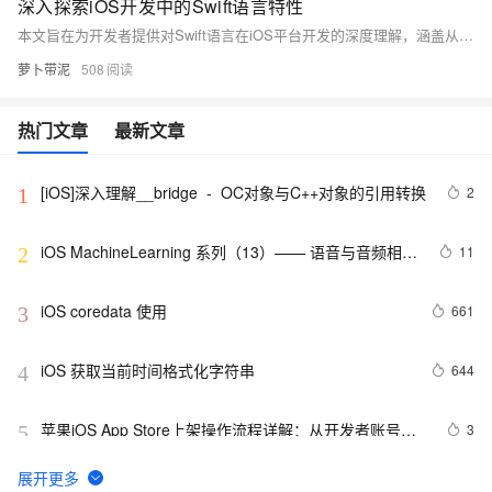
AI
媲
音
深入探索iOS开发中的Swift语言特性
从文本、图片
应
美
视
本文旨在为开发者提供对Swift语言在iOS平台开发的深度理解，涵盖从基础语法到高级特性的全面分析。通过具体案例和代码示例，揭示Swift如何简化编程过程、提高代码效率，并促进iOS应用的创新。文章不仅适合初学者作为入门指南，也适合有经验的开发者深化对Swift语言的认识。
用
235B
频
超
模
通
萝卜带泥
508
强
依托云原生高可用架构,实现
型
话
辅
10
助，
用1%尺寸在特定领
构建支持
热门文章
最新文章
分
Bolt.diy
钟
即
一
构
在
刻
步
建
[iOS]深入理解__bridge  -  OC对象与C++对象的引用转换
2
1
聊
拥
搞
大
天
有
定
模
系
DeepSeek-
创
型
iOS MachineLearning 系列（13）—— 语音与音频相关
11
2
统
R1
意
应
的AI能力
中
满
建
用
iOS coredata 使用
661
增
血
站
的
3
加
版
安
通过自然语言
一
全
多种方案随心选，轻松解
iOS 获取当前时间格式化字符串
644
4
个
防
AI
护
助
体
苹果iOS App Store上架操作流程详解：从开发者账号到
3
5
手
系
应用发布
在企业官网、通讯软件中为客
通过阿里
iOS开发之ExternalAccessory框架的应用
9