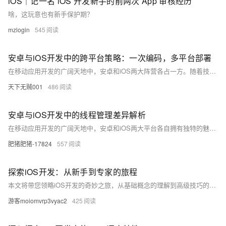
iOS｜记一名 iOS 开发新手的前两次 App 审核经历
工
据
发
智
啥，这玩意也有新手保护期？
标
者
能
注
生
mzlogin
545
平
态
台
机
解
PAI
器
安卓与iOS开发中的跨平台策略：一次编码，多平台部署
决
学
AI Native 的
方
在移动应用开发的广阔天地中，安卓和iOS两大阵营各占一方。随着技术的发展，跨平台开发框架应运而生，它们承诺着“一次编码，到处运行”的便捷。本文将深入探讨跨平台开发的现状、挑战以及未来趋势，同时通过代码示例揭示跨平台工具的实际运用。
习
案
天下无贼001
486
AI
大模型解决方
开
安卓与iOS开发中的线程管理差异解析
案
发
和
在移动应用开发的广阔天地中，安卓和iOS两大平台各自拥有独特的魅力。如同东西方文化的差异，它们在处理多线程任务时也展现出不同的哲学。本文将带你穿梭于这两个平台之间，比较它们在线程管理上的核心理念、实现方式及性能考量，助你成为跨平台的编程高手。
快
10
多
与
AI
肥猪肥猪-17824
557
速
分
模
AI
应
部
钟
态
智
用
署
微
数
能
解
探索iOS开发：从新手到专家的旅程
Dify，
调：
据
体
决
本文将带您领略iOS开发的奇妙之旅，从基础概念的理解到高级技巧的掌握，逐步深入iOS的世界。文章不仅分享技术知识，还鼓励读者在编程之路上保持好奇心和创新精神，实现个人成长与技术突破。
高
让
信
进
方
效
0.6B
息
行
案
游客moiomvrp3vyac2
425
搭
模
提
实
建
型
取
时