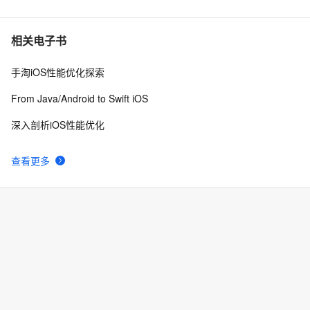
6
(NO.00001)iOS游戏SpeedBoy Lite成形记(五)
7
7
相关电子书
手淘iOS性能优化探索
iOS开发UI篇—Kvc简单介绍
481
8
From Java/Android to Swift iOS
iOS上架之android设备uuid、udid使用教程
8
9
深入剖析iOS性能优化
环信 3.0 iOS 客户端的集成
632
10
查看更多