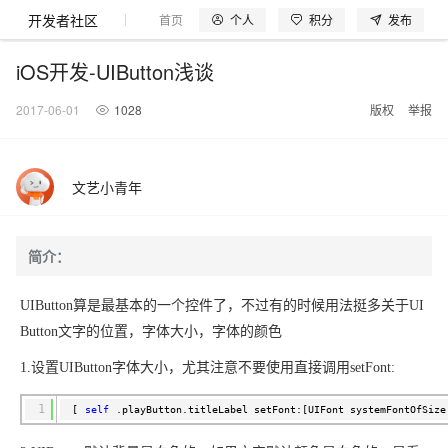
开发者社区
个人
积分
发布
首页
模型体验
探索云世界
问产品
动手实
iOS开发-UIButton浅谈
2017-06-01
1028
版权
举报
大模型
产品
解决方案
权益
定价
云市场
伙伴
服务
了解阿里云
产品动态
精
精选解决方案
普
产
精
成
售
为
AI
价
数
成
企
天
AI
配
基
产
阿
市
创
专
服
开
加
文艺小青年
千问AI平台
大模型
阿里云 OPC
选
惠
品
选
为
前
什
特
格
据
为
业
池
场
置
础
品
里
场
新
业
务
发
入
创新助力计
睿译宝，AI翻译排版一
千问官方 MaaS 平台
Qwen Audio：打
一句话生成原生可编辑精美 PPT 文稿
为企业打
Agency Agents：拥有专属领域专家
NEW
NEW
PolarDB
产
上
定
商
销
咨
么
惠
计
与
产
增
大
景
报
软
伙
云
活
加
服
伙
者
我
划
上传文档即自动完成翻译和格式还原
Agentic
Qwen-Audio-3.0-Realtime 端到端实时语音角色扮演
输入一句话想法, 轻松生成专业的 PPT
多领域专家智能体,一键组建 AI 虚拟交付团队
品
云
价
城
售
询
选
算
API
品
值
赛
体
价
件
伴
认
动
速
务
伴
社
们
简介：
Database 发
至高可申
智
伙
择
器
伙
服
验
器
合
证
合
区
GLM-5.2：长任务时代开源旗舰模型
即刻拥有 DeepSeek-V4-Pro
一键部署幻兽
HappyHorse 打造一站式影视创作平台
布
HOT
大模型
启
精选产品
精选解决方案
大
普
在
域
云
2026
上
请百万元
数
伴
阿
伴
务
作
作
真正可用的 1M 上下文,一次完成代码全链路开发
轻松解锁专属 DeepSeek-V4-Pro
一键购买专属联机服务器，轻松开启游戏
可视化编排打通从文字构思到成片全链路闭环
了解云产品的定价详情
AI
模
惠
线
名
服
阿里
云
据
UIButton算是最基本的一个控件了，不过有的时候用法挺多关于UI
AI
网
AI
Windows
域
Careers
Token 补
里
计
计
秒悟 Meoo
普
自助选配和估算价格
一站式生成采
人工智能与机器学习
AI
型
上
服
与
务
云峰
场
集
Coding
站
算
名
Button文字的位置，字体大小，字体的颜色
分
产
企
大
博
云
Hermes Agent，打造自进化智能体
5 分钟轻松部署专属 
划
高效搭建 AI 智能体与工作流应用
划
漫剧工坊：一站式动画创作平台
贴，五大
CLI 支持一
HOT
惠
服
云
务
网
器
会
景
宝塔
社
建
法
文本
图
语
智能编程，一键
销
品
业
模
文
云
键部署项目
自主进化，持久记忆，越用越聪明
从聊天伙伴进化为能主动干活的本地数字员工
通过阿里云百炼高效搭建AI应用,助力高效开发
快速生产连贯的高质量长漫剧
权
手
权益加速
计算
互联网应用开发
务
官
站
ECS
组
Linux
商
会
1.设置UIButton字体大小，尤其注意不要使用直接调用setFont:
设
大
伙
生
支
型
生成
片
音
至阿里云账
益
阿里
阿
Al
上
价
机
平
方
合
标
招
提供智能易用的域名
安全可靠、弹性
OPC 成
赛
问
AI
伴
态
持
认
号
售
快速拥有专属 OpenClaw
Claude Code + GStack 打造工程团队
和
低代码高效构建企业门户网站
识
10 分钟搭建微信、支付宝小程序
云
里
MaaS
三
CentOS
至高享 1亿+免费 tok
大数据
台
力
购
容器
成
多
什
格
聘
答
1
电
[
self
.playButton.titleLabel setFont:[UIFont systemFontOfSize
集
计
证
功
MaaS
云
服务
让AI从“聊天伙伴”进化为能干活的“数字员工”
要
安装技能 GStack，拥有专属 AI 工程团队
以可视化方式快速构建移动和 PC 门户网站
备
高效部署网站，快速应用到小程序
后
视
别
百
荐
端
么
云
千
对
覆盖90
咨
本
优
商
成
划
Docker
Flink OSS 支
产品
中
伙伴
素
案
校
阿
现代化应用
炼
小
是
开
电
问
象
Qwen3.8-
Kimi-
云服务器38元/年起，超