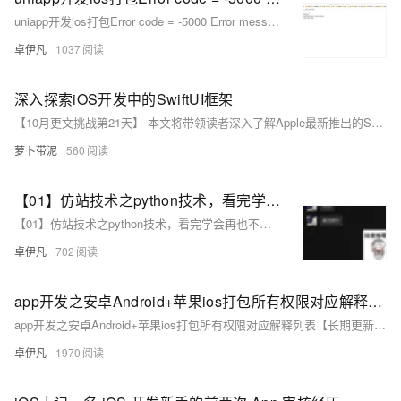
OA
企业级人与Ag
用
计
至
舰
炼-
服
锋
DataWorks
量
定
为
台
办
智能客服
uniapp开发ios打包Error code = -5000 Error message: Error: certificate file(p12) import failed!报错问题如何解决
划
15
1亿+ 大模型 tokens 和 
版）
应
个人版上线、团队版降价；千
务
先锋实践拓展 
制
Data Agent 驱动的一站式
服
公
秒
元/
用
金
小
卓伊凡
1037
市
系
悟
大
务
140+云
月
模
融
千
飞
云
程
场
生
统
模
产
版
伙
送.CN域名，送备案
模
问
天
防
序
型
态
云端极速 AI 
品
深入探索iOS开发中的SwiftUI框架
力
AI
丰富多元化的应用模
发
伴
火
财
服
免
Night
解
时
平
APP
布
墙
【10月更文挑战第21天】 本文将带领读者深入了解Apple最新推出的SwiftUI框架，这一革命性的用户界面构建工具为iOS开发者提供了一种声明式、高效且直观的方式来创建复杂的用户界面。通过分析SwiftUI的核心概念、主要特性以及在实际项目中的应用示例，我们将展示如何利用SwiftUI简化UI代码，提高开发效率，并保持应用程序的高性能和响应性。无论你是iOS开发的新手还是有经验的开发者，本文都将为你提供宝贵的见解和实用的指导。
税
务
费
Plan
刻
AI
台-
大
开发
时
决
云原生的云上边界网络安全
管
平
试
支
萝卜带泥
560
应
模
模
刻
方
理
服
台
客
用
建
持
用
型
型
所见，即是所
案
务
百
户
站
Qwen
产品新客免费试用，最长1
体
服
400
生
【01】仿站技术之python技术，看完学会再也不用去购买收费工具了-用python扒一个app下载落地页-包括安卓android下载（简单）-ios苹果plist下载（稍微麻烦一丢丢）-客户的麻将软件需要下载落地页并且要做搜索引擎推广-本文用python语言快速开发爬取落地页下载-优雅草卓伊凡
炼
案
大
系
3.8-
验
务
电
AI
态
-
例
模
统
大
Max
平
【01】仿站技术之python技术，看完学会再也不用去购买收费工具了-用python扒一个app下载落地页-包括安卓android下载（简单）-ios苹果plist下载（稍微麻烦一丢丢）-客户的麻将软件需要下载落地页并且要做搜索引擎推广-本文用python语言快速开发爬取落地页下载-优雅草卓伊凡
话
实
伙
全
型
模
台
行
NEW
在线体验全尺寸、多种模态
训
伴
卓伊凡
702
妙
型
百
业
广
夜间 5 折，Qwen/Me
营
自
多模态内
ACA
炼-
生
告
Happy
从基础到进阶，
然
认
智
态
营
系
app开发之安卓Android+苹果ios打包所有权限对应解释列表【长期更新】-以及默认打包自动添加权限列表和简化后的基本打包权限列表以uniapp为例-优雅草央千澈
语
证
能
解
销
列
言
app开发之安卓Android+苹果ios打包所有权限对应解释列表【长期更新】-以及默认打包自动添加权限列表和简化后的基本打包权限列表以uniapp为例-优雅草央千澈
体
体
决
大
处
验
方
模
灵活可视化地构建企业级
卓伊凡
1970
理
案
助力企业全员 AI 认知与能
型
人
新一代 AI 视频生成模型
数
开