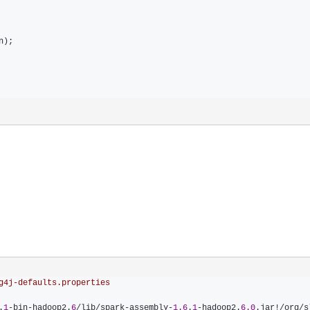
n);

g4j-defaults.properties
.
1
-bin-hadoop2.
6
/lib/spark-assembly-
1.6
.
1
-hadoop2.
6.0
.jar!/org/s