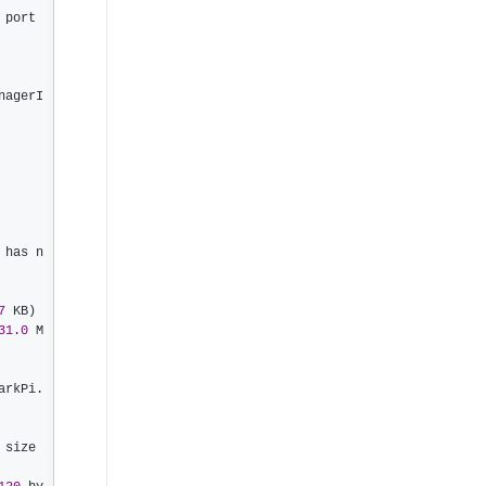
 on port 
nagerI
 has n
7
31.0
 M
arkPi.
 KB). The maximum recommended task size 