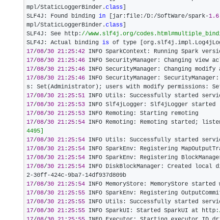
mpl/StaticLoggerBinder.
class
]

SLF4J: Found binding 
in
 [jar:file:/D:/SoftWare/spark-
1.6
mpl/StaticLoggerBinder.
class
]

SLF4J: See http:
//
www.slf4j.org/codes.html#multiple_bind
SLF4J: Actual binding 
is
17
/
08
/
30
21
:
25
:
42
 INFO SparkContext: Running Spark versi
17
/
08
/
30
21
:
25
:
46
17
/
08
/
30
21
:
25
:
46
17
/
08
/
30
21
:
25
:
46
 INFO SecurityManager: SecurityManager:
17
/
08
/
30
21
:
25
:
51
 INFO Utils: Successfully started servi
17
/
08
/
30
21
:
25
:
53
17
/
08
/
30
21
:
25
:
53
17
/
08
/
30
21
:
25
:
54
 INFO Remoting: Remoting started; liste
4495]
17
/
08
/
30
21
:
25
:
54
 INFO Utils: Successfully started servi
17
/
08
/
30
21
:
25
:
54
17
/
08
/
30
21
:
25
:
54
17
/
08
/
30
21
:
25
:
54
 INFO DiskBlockManager: Created local d
2-30ff-424c-9ba7-
17
/
08
/
30
21
:
25
:
54
 INFO MemoryStore: MemoryStore started 
17
/
08
/
30
21
:
25
:
55
17
/
08
/
30
21
:
25
:
55
 INFO Utils: Successfully started servi
17
/
08
/
30
21
:
25
:
55
 INFO SparkUI: Started SparkUI at http:
17
/
08
/
30
21
:
25
:
55