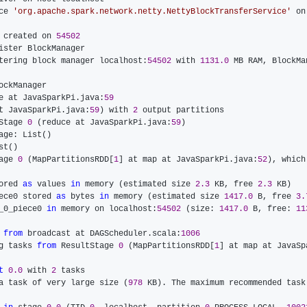
ce 
'
org.apache.spark.network.netty.NettyBlockTransferService
'
 created on 
54502
tering block manager localhost:
54502
 with 
1131.0
 MB RAM, BlockMa
e at JavaSparkPi.java:
59
t JavaSparkPi.java:
59
) with 
2
Stage 
0
 (reduce at JavaSparkPi.java:
59
age 
0
 (MapPartitionsRDD[
1
] at map at JavaSparkPi.java:
52
), which
ored 
as
 values 
in
 memory (estimated size 
2.3
 KB, free 
2.3
ece0 stored 
as
 bytes 
in
 memory (estimated size 
1417.0
 B, free 
3.
_0_piece0 
in
 memory on localhost:
54502
 (size: 
1417.0
 B, free: 
11
from
 broadcast at DAGScheduler.scala:
1006
g tasks 
from
 ResultStage 
0
 (MapPartitionsRDD[
1
] at map at JavaSp
t
0.0
 with 
2
a task of very large size (
978