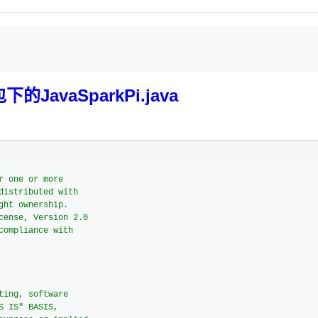
Deepseek-v4-pro
HappyHors
同享
万小智 AI 建站低至 15元/月
Qoder CN
AI 短剧/漫剧
云原生数据库 
快递物流查询
WordPress
成为服务伙
高校合作
点，立即开启云上创新
覆盖公网/内网、递归/权威、移动APP等全场景解析服务
送.CN域名，送备案服务码
基于千问大模型等，支持代码智能生成、研发智能问答
AI助力短剧
态智能体模型
旗舰 MoE 大模型，百万上下文与顶尖推理能力
图生视频，流
Ubuntu
服务生态伙伴
云工开物
企业应用
Works
Night Plan 支持 Qwen 3.8-Max
云原生大数据计算服务 MaxCompute
AI 办公
容器服务 Kub
NEW
GLM-5.2
Wan2.7-T
Red Hat
30+ 款产品免费体验
Data Agent 驱动的一站式 Data+AI 开发治理平台
夜间 5 折，Qwen/Meoo/TokenPlan 客户专享
面向分析的企业级SaaS模式云数据仓库
AI智能应用
提供一站式管
科研合作
视觉 Coding、空间感知、多模态思考等全面升级
1M上下文，专为长程任务能力而生
ERP
堂（旗舰版）
SUSE
c包下的JavaSparkPi.java
智能客服
CRM
防护产品
2个月
自动承接线索
建站小程序
OA 办公系统
AI 应用构建
大模型原生
力提升
财税管理
模板建站
Qoder
大模型服务平台百炼-应用模版
HOT
NEW
面向真实软件
个人版上线、团队版降价；千问3.8-Max首发发尝鲜
丰富多元化的应用模版和解决方案
400电话
定制建站
万有无界
大模型服务平台百炼-智能体
方案
广告营销
模板小程序
的模型效果
灵活可视化地构建企业级 Agent
定制小程序
秒悟
人工智能平台 PAI
APP 开发
云端极速 AI 
新一代 AI 视频生成模型，深度适配广告营销等场景
AI Native 的算法工程平台，一站式完成建模、训练、推理服务部署
建站系统