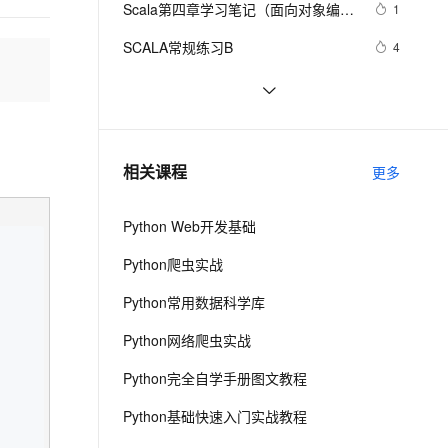
安全
Scala第四章学习笔记（面向对象编
我要投诉
e-1.1-I2V
Cosyvoice-V3-Flash
1
PolarDB
上云场景组合购
Milvus 弹性伸缩功能新增节
伴
程)
漫剧创作，剧本、分镜、视频高效生成
100%兼容MySQL、PostgreSQL，兼容Oracle，支持集中和分布式
覆盖90%+业务场景，专享组合折扣价
点支持范围
畅自然，细节丰富
高表现力语音合成大模型，语音克隆听感自然
VPN
SCALA常规练习B
4
ernetes 版 ACK
云聚AI 严选权益
AI 原生数据库服务发布
SSL 证书
大数据Scala系列之特质
6
2V
Fun-ASR
，一键激活高效办公新体验
理容器应用的 K8s 服务
精选AI产品，从模型到应用全链提效
Agent 数据网关
文戏情感细腻自然，动作戏激烈拳拳到肉，实现更强表演能力
支持中英文自由切换，具备更强的噪声鲁棒性
堡垒机
Scala 语言学习之语言基础（2）
3
AI 用量加速计划
云原生数据库 PolarDB
防火墙
、识别商机，让客服更高效、服务更出色。
java 与 scala 正则表达式
新老同享，达量后返
Agentic Database 发布
5
相关课程
更多
主机安全
应用
Python Web开发基础
千问办公
NEW
AI 应用及服务市场
的智能体编程平台
一站式AI生产力平台
Python爬虫实战
AI 应用
伶鹊
Python常用数据科学库
企业级人与Agent协作平台，接入和调度多个数字员工
智能客服平台，对话机器人、对话分析、智能外呼
大模型
Python网络爬虫实战
大模型服务平台百炼 - 全妙
自然语言处理
Python完全自学手册图文教程
应用创作平台
多模态内容创作工具，已接入 DeepSeek
数据标注
Python基础快速入门实战教程
机器学习