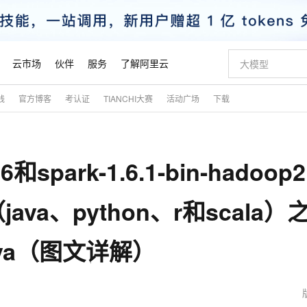
云市场
伙伴
服务
了解阿里云
践
官方博客
考认证
TIANCHI大赛
活动广场
下载
AI 特惠
数据与 API
成为产品伙伴
企业增值服务
最佳实践
价格计算器
AI 场景体
基础软件
产品伙伴合
阿里云认证
市场活动
配置报价
大模型
自助选配和估算价格
新方式
睿译宝，AI翻译排版一步到位
智启 AI 普惠权益
产品生态集成认证中心
企业支持计划
云上春晚
域名与网站
千问官方 MaaS 平台，为开发者和 Agent 而生，新用户赠送 1 亿 + tokens 额度
Qwen Aud
AI Coding
阿里云Maa
2026 阿里云
云服务器 E
为企业打
数据集
Windows
大模型认证
模型
NEW
NEW
.6和spark-1.6.1-bin-hadoop2
交付可用成果
值低价云产品抢先购
上传文档即自动完成翻译和格式还原
至高享 1亿+免费 tokens，加速 Al 应用落地
提供智能易用的域名与建站服务
智能编程，一键
安全可靠、
产品生态伙伴
专家技术服务
云上奥运之旅
弹性计算合作
阿里云中企出
手机三要素
宝塔 Linux
全部认证
价格优势
有专属领域专家
GLM-5.2：长任务时代开源旗舰模型
阿里云 OPC 创新助力计划
千问大模型
即刻拥有 DeepS
AI 电商营销
对象存储 O
大模型
产品生态伙伴工作台
企业增值服务台
云栖战略参考
云存储合作计
云栖大会
身份实名认证
CentOS
训练营
a、python、r和scala）之
推动算力普惠，释放技术红利
最高返9万
多领域专家智能体,一键组建 AI 虚拟交付团队
快速构建应用程序和网站，即刻迈出上云第一步
至高百万元 Token 补贴，加速一人公司成长
多元化、高性能、安全可靠的大模型服务
真正可用的 1M 上下文,一次完成代码全链路开发
轻松解锁专属 Dee
从图文生成到
云上的中国
数据库合作计
活动全景
短信
Docker
图片和
站式影视创作平台
Hermes Agent，打造自进化智能体
Token Plan 模型订阅计划
数字证书管理服务（原SSL证书）
5 分钟轻松部署
AI 广告创作
无影云电脑
企业成长
NEW
信息公告
.java（图文详解）
看见新力量
云网络合作计
OCR 文字识别
JAVA
证享300元代金券
可视化编排打通从文字构思到成片全链路闭环
全托管，含MySQL、PostgreSQL、SQL Server、MariaDB多引擎
自主进化，持久记忆，越用越聪明
Qwen3.8-Max 首发尝鲜，限时加量 10 倍，夜间低至2折
实现全站HTTPS，呈现可信的WEB访问
图文、视频一
随时随地安
魔搭 Mode
Kimi-K3
HappyHors
NEW
loud
服务实践
官网公告
金融模力时刻
Salesforce O
版
发票查验
全能环境
Claude Code + GStack 打造工程团队
千问办公，限时限量积分加倍
Qoder
低代码高效构
AI 建站
短信服务
型
NEW
作计划
Kimi 最新旗舰模型，长程编程与推理利器
让文字生成流
计划
创新中心
魔搭 ModelSc
健康状态
理服务
让AI从“聊天伙伴”进化为能干活的“数字员工”
安装技能 GStack，拥有专属 AI 工程团队
你的AI工作搭子，覆盖日常办公高频场景
面向真实软件的智能体编程平台
0 代码专业建
客户案例
天气预报查询
操作系统
态合作计划