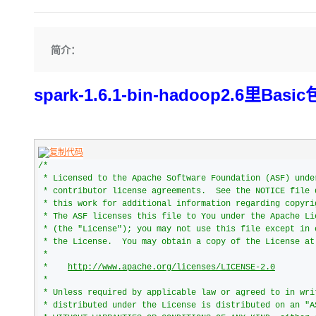
存储
天池大赛
Qwen3.7-Plus
云解析DNS
解决方案免费试用 新老
电子合同
最高领取价值200元试用
能看、能想、能动手的多模
安全
网络与CDN
AI 算法大赛
畅捷通
简介：
大数据开发治理平台 Data
AI 产品 免费试用
网络
安全
云开发大赛
Qwen3-VL-Plus
Tableau 订阅
1亿+ 大模型 tokens 和 
可观测
入门学习赛
中间件
AI空中课堂在线直播课
spark-1.6.1-bin-hadoop2.6里Basi
云防火墙
140+云产品 免费试用
上云与迁云
云原生的云上边界网络安全
产品新客免费试用，最长1
数据库
生态解决方案
大模型服务
企业出海
大模型ACA认证体验
大数据计算
助力企业全员 AI 认知与能
行业生态解决方案
千问AI平台-Token Plan
/*
政企业务
媒体服务
 * Licensed to the Apache Software Foundation (ASF) under one or more

开发者生态解决方案
 * contributor license agreements.  See the NOTICE file distributed with

企业服务与云通信
 * this work for additional information regarding copyright ownership.

千问AI平台-模型体验
AI 开发和 AI 应用解决
 * The ASF licenses this file to You under the Apache License, Version 2.0

在线体验全尺寸、多种模态
域名与网站
 * (the "License"); you may not use this file except in compliance with

 * the License.  You may obtain a copy of the License at

Happy 系列大模型
 *

终端用户计算
 *    
http://www.apache.org/licenses/LICENSE-2.0
 *

Serverless
 * Unless required by applicable law or agreed to in writing, software

 * distributed under the License is distributed on an "AS IS" BASIS,

开发工具