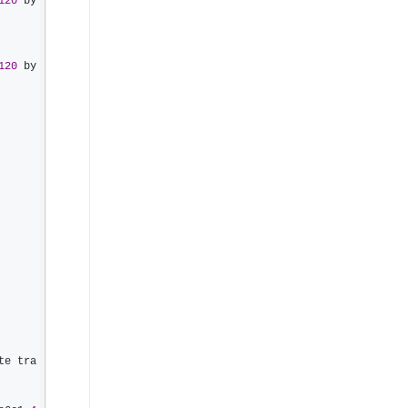
120
 by
120
 by
te tra