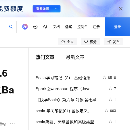
文档
备案
控制台
注册
登录
个人
积分
发布
验
作计划
器
AI 活动
专业服务
服务伙伴合作计划
开发者社区
加入我们
产品动态
服务平台百炼
阿里云 OPC 创新助力计划
热门文章
最新文章
一站式生成采购清单，支持单品或批量购买
io：打造专属 AI 语音助手
S产品伙伴计划（繁花）
峰会
CS
造的大模型服务与应用开发平台
一句话生成原生可编辑精美 PPT 文稿
AI 生产力先锋
Al MaaS 服务伙伴赋能合作
域名
博文
Careers
至高可申请百万元
Qwen3.8-Max 模型上线
.6
开启高性价比 AI 编程新体验
弹性可伸缩的云计算服务
Qwen-Audio-3.0-Realtime 端到端实时语音角色扮演
输入一句话想法, 轻松生成专业的 PPT
先锋实践拓展 AI 生产力的边界
Token 补贴，五大权
计划
海大会
伙伴信用分合作计划
商标
问答
社会招聘
Scala学习笔记（2）-基础语法
8518
益加速 OPC 成功
eek-V4-Pro
SS
一键部署幻兽帕鲁游戏服务器
飞天发布时刻
HOT
Open Search 向量检索版支
划
备案
电子书
校园招聘
Ba
pSeek-V4-Pro
视频创作，一键激活电商全链路生产力
稳定、安全、高性价比、高性能的云存储服务
一键购买专属联机服务器，轻松开启游戏
所见，即是所愿
持视频检索 Pipeline 功能
更多支持
Spark之wordcount程序（Java 
7
划
公司注册
镜像站
视频生成
语音识别与合成
Scala）
专属 QwenPaw
漫剧工坊：一站式动画创作平台
AI 实训营
HOT
应用身份服务 (IDaaS)
《快学Scala》第六章 对象 第七章 包
1
合作伙伴培训与认证
划
上云迁移
站生成，高效打造优质广告素材
全接入的云上超级电脑
从聊天伙伴进化为能主动干活的本地数字员工
快速生产连贯的高质量长漫剧
从基础到进阶，Agent 创客手把手教你
OpenClaw 管理能力上线
和引入
lScope
我要反馈
e-1.1-T2V
Qwen3-TTS-Flash
scala 学习笔记(01) 函数定义、分
663
查询合作伙伴
n Alibaba Cloud ISV 合作
代维服务
建企业门户网站
10 分钟搭建微信、支付宝小程序
MaxCompute MaxFrame 提
支、循环、异常处理、递归
畅细腻的高质量视频
离线语音合成大模型，多语言方言自适应，低延迟高稳定
创新加速
scala简要：高级函数和高级类型
ope
登录合作伙伴管理后台
1
我要建议
站，无忧落地极速上线
以可视化方式快速构建移动和 PC 门户网站
国内短信简单易用，安全可靠，秒级触达，全球覆盖200+国家和地区。
高效部署网站，快速应用到小程序
供自动弹性内存功能
版权