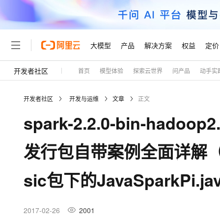
大模型
产品
解决方案
权益
定价
开发者社区
首页
模型体验
探索云世界
问产品
动手实
大模型
产品
解决方案
权益
定价
云市场
伙伴
服务
了解阿里云
精选产品
精选解决方案
普惠上云
产品定价
精选商城
成为销售伙伴
售前咨询
为什么选择阿里云
千问AI平台
开发者社区
开发与运维
文章
正文
了解云产品的定价详情
大模型服务平台百炼
千问办公，解锁你的工作
普惠上云 官方力荐
分销伙伴
在线服务
网站建设
什么是云计算
大
spark-2.2.0-bin-hadoop2
大模型服务与应用平台
企业级Agent产品，直接
云服务器38元/年起，超
咨询伙伴
多端小程序
技术领先
云上成本管理
售后服务
轻量应用服务器
Agency Agents：拥
官方推荐返现计划
大模型
精选产品
精选解决方案
Salesforce 国际版订阅
稳定可靠
发行包自带案例全面详解（jav
管理和优化成本
推荐新用户得奖励，单订单
销售伙伴合作计划
自助服务
友盟天域
安全合规
人工智能与机器学习
AI
文本生成
云数据库 RDS
HappyHorse 打造一
云工开物
无影生态合作计划
在线服务
sic包下的JavaSparkPi
观测云
分析师报告
高校专属算力普惠，学生认
计算
互联网应用开发
Qwen3.8-Max
HOT
Salesforce On Alibaba C
工单服务
Tuya 物联网平台阿里云
研究报告与白皮书
人工智能平台 PAI
快速拥有专属 OpenClaw
大模
Consulting Partner 合
大数据
容器
智能体时代全能旗舰模型
免费试用
短信专区
一站式AI开发、训练和推
2017-02-26
2001
蓝凌 OA
AI 大模型销售与服务生
现代化应用