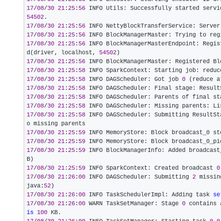
17
/
08
/
30
21
:
25
:
56
 INFO Utils: Successfully started servi
54502
17
/
08
/
30
21
:
25
:
56
 INFO NettyBlockTransferService: Server
17
/
08
/
30
21
:
25
:
56
17
/
08
/
30
21
:
25
:
56
 INFO BlockManagerMasterEndpoint: Regis
d(driver, localhost, 
54502
17
/
08
/
30
21
:
25
:
56
17
/
08
/
30
21
:
25
:
58
 INFO SparkContext: Starting job: reduc
17
/
08
/
30
21
:
25
:
58
 INFO DAGScheduler: Got job 
0
 (reduce a
17
/
08
/
30
21
:
25
:
58
 INFO DAGScheduler: Final stage: Result
17
/
08
/
30
21
:
25
:
58
17
/
08
/
30
21
:
25
:
58
17
/
08
/
30
21
:
25
:
58
 INFO DAGScheduler: Submitting ResultSt
17
/
08
/
30
21
:
25
:
59
 INFO MemoryStore: Block broadcast_0 st
17
/
08
/
30
21
:
25
:
59
 INFO MemoryStore: Block broadcast_0_pi
17
/
08
/
30
21
:
25
:
59
 INFO BlockManagerInfo: Added broadcast
17
/
08
/
30
21
:
25
:
59
 INFO SparkContext: Created broadcast 
0
17
/
08
/
30
21
:
26
:
00
 INFO DAGScheduler: Submitting 
2
 missin
java:
52
17
/
08
/
30
21
:
26
:
00
 INFO TaskSchedulerImpl: Adding task 
se
17
/
08
/
30
21
:
26
:
00
 WARN TaskSetManager: Stage 
0
 contains 
is
100