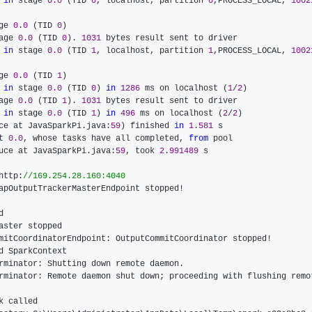
in
 stage 
0.0
 (TID 
0
, localhost, partition 
0
,PROCESS_LOCAL, 
1002
ge 
0.0
 (TID 
0
age 
0.0
 (TID 
0
). 
1031
in
 stage 
0.0
 (TID 
1
, localhost, partition 
1
,PROCESS_LOCAL, 
1002
ge 
0.0
 (TID 
1
in
 stage 
0.0
 (TID 
0
) 
in
1286
 ms on localhost (
1
/
2
age 
0.0
 (TID 
1
). 
1031
in
 stage 
0.0
 (TID 
1
) 
in
496
 ms on localhost (
2
/
2
ce at JavaSparkPi.java:
59
) finished 
in
1.581
t 
0.0
, whose tasks have all completed, 
from
uce at JavaSparkPi.java:
59
, took 
2.991489
 s

http:
//
169.254.28.160:4040
rminator: Remote daemon shut down; proceeding with flushing remo