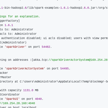
.
1
-bin-hadoop2.
6
/lib/spark-examples-
1.6
.
1
-hadoop2.
6.0
.jar!/org/s
ings for an explanation.
on 
1.6
.
1
 authentication disabled; ui acls disabled; users with view perm
ce 
'
sparkDriver
'
 on port 
54482
ning on addresses :[akka.tcp:
//
sparkDriverActorSystem@169.254.28
ce 
'
sparkDriverActorSystem
'
 on port 
54495
irectory at C:\Users\Administrator\AppData\Local\Temp\blockmgr-5
with capacity 
1131.0
ce 
'
SparkUI
'
 on port 
4040
//
169.254.28.160:4040