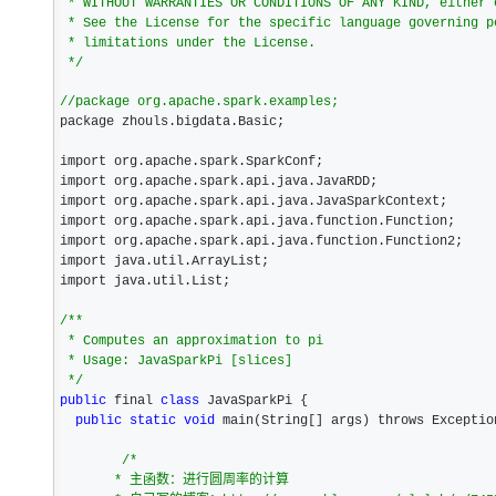
 * WITHOUT WARRANTIES OR CONDITIONS OF ANY KIND, either express or implied.

大模型解决方案
 * See the License for the specific language governing permissions and

迁移与运维管理
 * limitations under the License.

快速部署 Dify，高效搭建 
*/
专有云
//
package org.apache.spark.examples;
package zhouls.bigdata.Basic;

10 分钟在聊天系统中增加
import org.apache.spark.SparkConf;

import org.apache.spark.api.java.JavaRDD;

import org.apache.spark.api.java.JavaSparkContext;

import org.apache.spark.api.java.function.Function;

import org.apache.spark.api.java.function.Function2;

import java.util.ArrayList;  

import java.util.List;

/*
* 

 * Computes an approximation to pi

 * Usage: JavaSparkPi [slices]

*/
public
 final 
class
 JavaSparkPi {

public
static
void
 main(String[] args) throws Exception
/*
       * 主函数：进行圆周率的计算  
