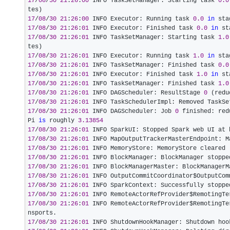
17
/
08
/
30
21
:
26
:
00
 INFO TaskSetManager: Starting task 
0.0
17
/
08
/
30
21
:
26
:
00
 INFO Executor: Running task 
0.0
in
 sta
17
/
08
/
30
21
:
26
:
01
 INFO Executor: Finished task 
0.0
in
 st
17
/
08
/
30
21
:
26
:
01
 INFO TaskSetManager: Starting task 
1.0
17
/
08
/
30
21
:
26
:
01
 INFO Executor: Running task 
1.0
in
 sta
17
/
08
/
30
21
:
26
:
01
 INFO TaskSetManager: Finished task 
0.0
17
/
08
/
30
21
:
26
:
01
 INFO Executor: Finished task 
1.0
in
 st
17
/
08
/
30
21
:
26
:
01
 INFO TaskSetManager: Finished task 
1.0
17
/
08
/
30
21
:
26
:
01
 INFO DAGScheduler: ResultStage 
0
 (redu
17
/
08
/
30
21
:
26
:
01
 INFO TaskSchedulerImpl: Removed TaskSe
17
/
08
/
30
21
:
26
:
01
 INFO DAGScheduler: Job 
0
 finished: red
Pi 
is
 roughly 
3.13854
17
/
08
/
30
21
:
26
:
01
 INFO SparkUI: Stopped Spark web UI at 
17
/
08
/
30
21
:
26
:
01
17
/
08
/
30
21
:
26
:
01
17
/
08
/
30
21
:
26
:
01
17
/
08
/
30
21
:
26
:
01
17
/
08
/
30
21
:
26
:
01
17
/
08
/
30
21
:
26
:
01
17
/
08
/
30
21
:
26
:
01
17
/
08
/
30
21
:
26
:
01
 INFO RemoteActorRefProvider$RemotingTe
17
/
08
/
30
21
:
26
:
01