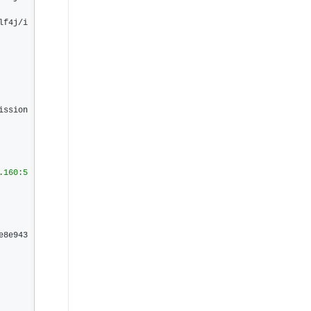
lf4j/i
ission
.160:5
e8e943