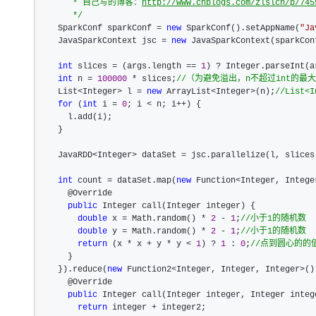
       * 自己写的博客：
http://www.cnblogs.com/zlslch/p/745
*/
    SparkConf sparkConf 
= 
new
 SparkConf().setAppName(
"
Ja
    JavaSparkContext jsc 
= 
new
 JavaSparkContext(sparkConf
int
 slices = (args.length == 
1
) ? Integer.parseInt(a
int
 n = 
100000
 * slices;
//
（为避免溢出，n不超过int的最大
    List<Integer> l = 
new
 ArrayList<Integer>(n);
//
List<
for
 (
int
 i = 
0
; i < n; i++
) {

      l.add(i);

    }

    JavaRDD
<Integer> dataSet =
 jsc.parallelize(l, slices)
int
 count = dataSet.map(
new
 Function<Integer, Intege
      @Override

public
 Integer call(Integer integer) {

double
 x = Math.random() * 
2
 - 
1
;
//
小于1的随机数  
double
 y = Math.random() * 
2
 - 
1
;
//
小于1的随机数  
return
 (x * x + y * y < 
1
) ? 
1
 : 
0
;
//
点到圆心的的值
      }

    }).reduce(
new
 Function2<Integer, Integer, Integer>()
      @Override

public
 Integer call(Integer integer, Integer intege
return
 integer +
 integer2;
