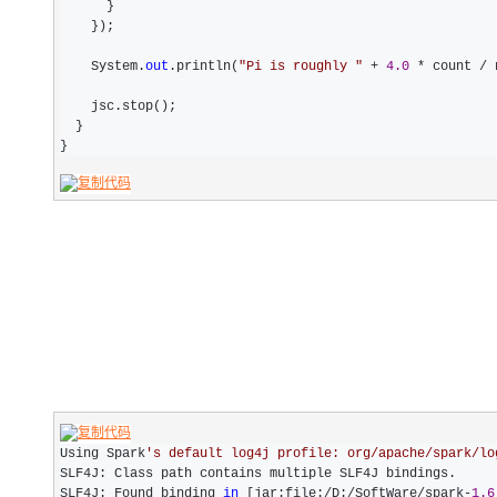
      }

    });

    System.
out
.println(
"
Pi is roughly 
"
 + 
4.0
 * count /
 
    jsc.stop();

  }

}
Using Spark
'
s default log4j profile: org/apache/spark/lo
SLF4J: Class path contains multiple SLF4J bindings.

SLF4J: Found binding 
in
 [jar:file:/D:/SoftWare/spark-
1.6