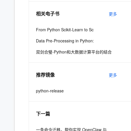
相关电子书
更多
息提取
与 AI 智能体进行实时音视频通话
从文本、图片、视频中提取结构化的属性信息
构建支持视频理解的 AI 音视频实时通话应用
From Python Scikit-Learn to Sc
t.diy 一步搞定创意建站
构建大模型应用的安全防护体系
Data Pre-Processing in Python:
通过自然语言交互简化开发流程,全栈开发支持
通过阿里云安全产品对 AI 应用进行安全防护
双剑合璧-Python和大数据计算平台的结合
推荐镜像
更多
python-release
下一篇
一条命令迁移，帮你实现 OpenClaw 与