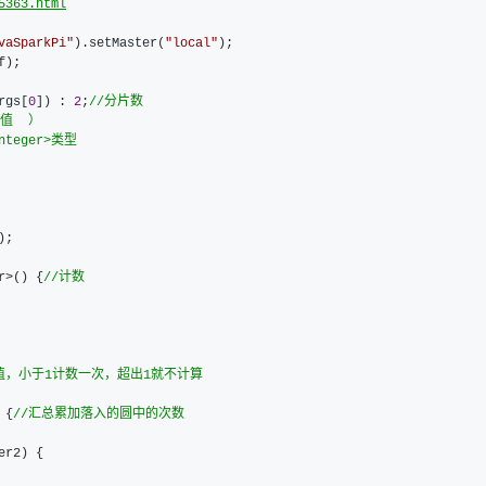
5363.html
vaSparkPi
"
).setMaster(
"
local
"
);

);

rgs[
0
]) : 
2
;
//
分片数
值  ）
Integer>类型 
;

r>() {
//
计数  
，小于1计数一次，超出1就不计算  
 {
//
汇总累加落入的圆中的次数
r2) {
