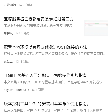
云流雨洄
1455
宝塔服务器面板部署安装git通过第三方应用安装收费怎么办—bash: git: command not found解决方案-优雅草卓伊凡
宝塔服务器面板部署安装git通过第三方应用安装收费怎么办—bash: git: command not found解决方案-优雅草卓伊凡
卓伊凡
1485
配置本地环境以管理Git多账户SSH连接的方法
通过以上步駟设置后, 您可以轻松管理多個 Git 账户并且根据不同项目需求切换 SSH 密匙进行版本控制操作。
蓝易云
1311
【Git】零基础入门：配置与初始操作实战指南
本文聚焦 Git 的“从 0 到 1”配置与基础操作，旨在帮助 Java 开发者快速掌握环境搭建、用户配置、仓库初始化、代码提交、版本回退等核心技能。内容设计上避免涉及复杂的分支策略或高级命令，以实用为导向，适合零基础入门者系统学习，为后续参与企业级项目开发奠定版本控制基础。
aliyun4145988376
634
版本控制工具：Git的安装和基本命令使用指南。
结束这段探险，掌握了Git你就等于掌握了一个宝藏，随时可以瞥见你的编程历程，轻松面对日后的挑战。Git，无疑是编程者的强大武器，开始你的Git探险之旅吧！