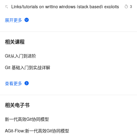
Links/tutorials on writing windows (stack based) exploits
3
5
windows解决SpringBoot启动时：APPLICATION 
10
6
FAILED TO START
腾讯START云游戏开启不限量测试，支持MacOS和
4
7
相关课程
Windows
Git从入门到进阶
《101 Windows Phone 7 Apps》读书笔记-
3
8
PASSWORDS & SECRETS
Git 基础入门到实战详解
背水一战 Windows 10 (48) - 控件（集合类）: FlipView
8
9
查看更多
Windows Phone开发（4）：框架和页
715
10
相关电子书
新一代高效Git协同模型
AGit-Flow:新一代高效Git协同模型