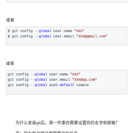
或者
$ git config --
global
 user.name 
"XXX
"
$ git config 
--
global
 user.email 
"
XXX@gmail.com
"
或者
git config --
global
 user.name 
"XXX
"
git config 
--
global
 user.email 
"XXX
@qq.com
"
git config 
--
global
 push.
default
 simple
为什么安装git后，第一件事你需要设置你的名字和邮箱？