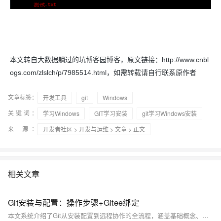
本文转自大数据躺过的坑博客园博客，原文链接：http://www.cnbl
ogs.com/zlslch/p/7985514.html，如需转载请自行联系原作者
文章标签：
开发工具
git
Windows
关键词：
学习Windows
GIT学习安装
git学习Windows安装
来 源：
开发者社区
>
开发与运维
>
文章
> 正文
相关文章
Git安装与配置：操作步骤+Gitee绑定
本文系统介绍了Git从安装配置到远程协作的全流程，涵盖基础概念、常用命令、分支管理、冲突解决及Gitee实战操作，助你高效掌握代码版本控制与团队协作技巧。