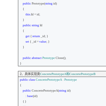
public
Prototype(
string
id)
{
this
.Id = id;
}
public
string
Id
{
get
{
return
_id; }
set
{ _id =
value
; }
}
public
abstract
Prototype
Clone();
}
2
、具体实现类
ConcretePrototypeA
和
ConcretePrototypeB
public
class
ConcretePrototypeA
:
Prototype
{
public
ConcretePrototypeA(
string
id)
:
base
(id)
{ }