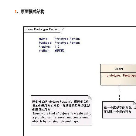
大模型解决方案
迁移与运维管理
1
、原型模式结构
快速部署 Dify，高效搭建 
专有云
10 分钟在聊天系统中增加