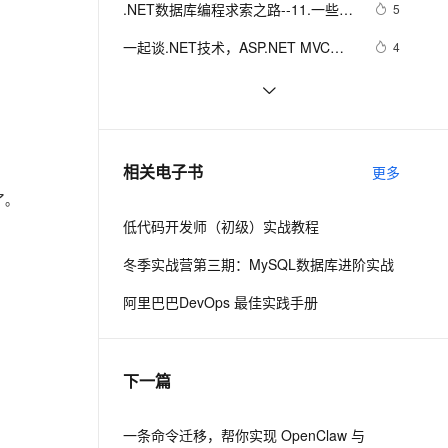
安全
.NET数据库编程求索之路--11.一些思
我要投诉
e-1.1-I2V
Cosyvoice-V3-Flash
5
PolarDB
上云场景组合购
Milvus 弹性伸缩功能新增节
伴
考
漫剧创作，剧本、分镜、视频高效生成
100%兼容MySQL、PostgreSQL，兼容Oracle，支持集中和分布式
覆盖90%+业务场景，专享组合折扣价
点支持范围
畅自然，细节丰富
高表现力语音合成大模型，语音克隆听感自然
VPN
一起谈.NET技术，ASP.NET MVC验
4
证框架中关于属性标记的通用扩展方
ernetes 版 ACK
云聚AI 严选权益
AI 原生数据库服务发布
SSL 证书
[转载].NET开发常用的10条实用代码
10
2V
Fun-ASR
法
，一键激活高效办公新体验
理容器应用的 K8s 服务
精选AI产品，从模型到应用全链提效
Agent 数据网关
文戏情感细腻自然，动作戏激烈拳拳到肉，实现更强表演能力
支持中英文自由切换，具备更强的噪声鲁棒性
堡垒机
『Docker』在Docker快速部署.NET 
7
AI 用量加速计划
云原生数据库 PolarDB
Core项目
防火墙
、识别商机，让客服更高效、服务更出色。
.NET深入解析LINQ框架（三：LINQ
新老同享，达量后返
Agentic Database 发布
7
相关电子书
更多
优雅的前奏）
主机安全
应用
了。
低代码开发师（初级）实战教程
千问办公
NEW
AI 应用及服务市场
的智能体编程平台
一站式AI生产力平台
冬季实战营第三期：MySQL数据库进阶实战
AI 应用
伶鹊
阿里巴巴DevOps 最佳实践手册
企业级人与Agent协作平台，接入和调度多个数字员工
智能客服平台，对话机器人、对话分析、智能外呼
大模型
大模型服务平台百炼 - 全妙
自然语言处理
下一篇
应用创作平台
多模态内容创作工具，已接入 DeepSeek
数据标注
机器学习
一条命令迁移，帮你实现 OpenClaw 与