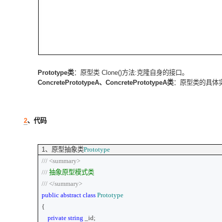
Prototype
类
：原型类
Clone()
方法
:
克隆自身的接口。
ConcretePrototypeA
、
ConcretePrototypeA
类
：原型类的具体
2
、代码
1
、原型抽象类
Prototype
///
<summary>
///
抽象原型模式类
///
</summary>
public
abstract
class
Prototype
{
private
string
_id;