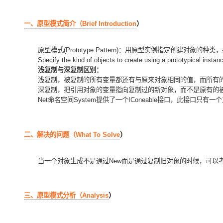
存储
天池大赛
Qwen3.7-Plus
云解析DNS
解决方案免费试用 新老
电子合同
最高领取价值200元试用
能看、能想、能动手的多模
安全
网络与CDN
AI 算法大赛
一、原型模式简介（
Brief Introduction
）
畅捷通
大数据开发治理平台 Data
AI 产品 免费试用
网络
安全
云开发大赛
Qwen3-VL-Plus
Tableau 订阅
1亿+ 大模型 tokens 和 
原型模式
(Prototype Pattern)
：用原型实例指定创建对象的种类，
可观测
入门学习赛
中间件
Specify the kind of objects to create using a prototypical insta
AI空中课堂在线直播课
云防火墙
140+云产品 免费试用
浅复制与深复制区别：
上云与迁云
云原生的云上边界网络安全
产品新客免费试用，最长1
浅复制，被复制的所有变量都还有与原来对象相同的值，而所有
数据库
生态解决方案
深复制，把引用对象的变量指向复制过的新对象，而不是原有的
大模型服务
企业出海
大模型ACA认证体验
Net
命名空间
System
提供了一个
IConeable
接口，此接口只有一个
大数据计算
助力企业全员 AI 认知与能
行业生态解决方案
千问AI平台-Token Plan
政企业务
媒体服务
开发者生态解决方案
二、解决的问题（
What To Solve
）
企业服务与云通信
千问AI平台-模型体验
AI 开发和 AI 应用解决
在线体验全尺寸、多种模态
当一个对象生成不是通过
New
而是通过复制旧对象的时候，可以
域名与网站
Happy 系列大模型
终端用户计算
三、原型模式分析（
Analysis
）
Serverless
开发工具