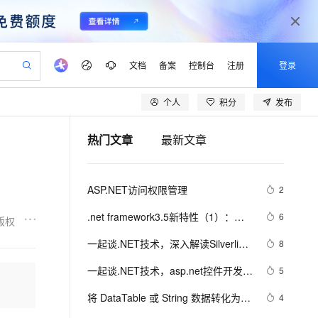
文档
备案
控制台
注册
登录
个人
积分
发布
验
作计划
器
AI 活动
专业服务
服务伙伴合作计划
开发者社区
加入我们
产品动态
服务平台百炼
阿里云 OPC 创新助力计划
热门文章
最新文章
一站式生成采购清单，支持单品或批量购买
io：打造专属 AI 语音助手
S产品伙伴计划（繁花）
峰会
CS
造的大模型服务与应用开发平台
一句话生成原生可编辑精美 PPT 文稿
AI 生产力先锋
Al MaaS 服务伙伴赋能合作
域名
博文
Careers
至高可申请百万元
Qwen3.8-Max 模型上线
开启高性价比 AI 编程新体验
弹性可伸缩的云计算服务
Qwen-Audio-3.0-Realtime 端到端实时语音角色扮演
输入一句话想法, 轻松生成专业的 PPT
先锋实践拓展 AI 生产力的边界
Token 补贴，五大权
计划
海大会
伙伴信用分合作计划
商标
问答
社会招聘
ASP.NET访问权限管理
2
益加速 OPC 成功
eek-V4-Pro
SS
一键部署幻兽帕鲁游戏服务器
飞天发布时刻
HOT
Open Search 向量检索版支
划
备案
电子书
校园招聘
pSeek-V4-Pro
视频创作，一键激活电商全链路生产力
稳定、安全、高性价比、高性能的云存储服务
一键购买专属联机服务器，轻松开启游戏
所见，即是所愿
持视频检索 Pipeline 功能
更多支持
.net framework3.5新特性（1）：
6
版权
划
公司注册
镜像站
视频生成
语音识别与合成
var、初始化、匿名类和扩展方法
专属 QwenPaw
漫剧工坊：一站式动画创作平台
AI 实训营
HOT
应用身份服务 (IDaaS)
一起谈.NET技术，深入解读Silverlight
8
合作伙伴培训与认证
划
上云迁移
站生成，高效打造优质广告素材
全接入的云上超级电脑
从聊天伙伴进化为能主动干活的本地数字员工
快速生产连贯的高质量长漫剧
从基础到进阶，Agent 创客手把手教你
OpenClaw 管理能力上线
的布局原理
lScope
我要反馈
e-1.1-T2V
Qwen3-TTS-Flash
一起谈.NET技术，asp.net控件开发基
5
查询合作伙伴
n Alibaba Cloud ISV 合作
代维服务
建企业门户网站
10 分钟搭建微信、支付宝小程序
MaxCompute MaxFrame 提
础(8)
畅细腻的高质量视频
离线语音合成大模型，多语言方言自适应，低延迟高稳定
创新加速
将 DataTable 或 String 数据转化为
ope
登录合作伙伴管理后台
4
我要建议
站，无忧落地极速上线
以可视化方式快速构建移动和 PC 门户网站
国内短信简单易用，安全可靠，秒级触达，全球覆盖200+国家和地区。
高效部署网站，快速应用到小程序
供自动弹性内存功能
json(.NET)