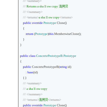
///
<summary>
///
Returns a sha
ll
ow copy
浅拷贝
///
</summary>
///
<returns>
a sha
ll
ow copy
</returns>
public
override
Prototype
Clone()
{
return
(
Prototype
)
this
.MemberwiseClone();
}
}
public
class
ConcretePrototypeB
:
Prototype
{
public
ConcretePrototypeB(
string
id)
:
base
(id)
{ }
///
<summary>
///
a sha
ll
ow copy
///
</summary>
///
<returns>
浅拷贝
</returns>
public
override
Prototype
Clone()