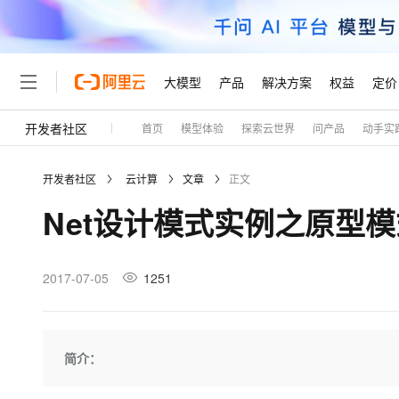
大模型
产品
解决方案
权益
定价
开发者社区
首页
模型体验
探索云世界
问产品
动手实
大模型
产品
解决方案
权益
定价
云市场
伙伴
服务
了解阿里云
精选产品
精选解决方案
普惠上云
产品定价
精选商城
成为销售伙伴
售前咨询
为什么选择阿里云
千问AI平台
开发者社区
云计算
文章
正文
了解云产品的定价详情
大模型服务平台百炼
千问办公，解锁你的工作
普惠上云 官方力荐
分销伙伴
在线服务
网站建设
什么是云计算
大
Net设计模式实例之原型模式( Pr
大模型服务与应用平台
企业级Agent产品，直接
云服务器38元/年起，超
咨询伙伴
多端小程序
技术领先
云上成本管理
售后服务
轻量应用服务器
Agency Agents：拥
官方推荐返现计划
大模型
精选产品
精选解决方案
Salesforce 国际版订阅
稳定可靠
管理和优化成本
推荐新用户得奖励，单订单
销售伙伴合作计划
2017-07-05
1251
自助服务
友盟天域
安全合规
人工智能与机器学习
AI
文本生成
云数据库 RDS
HappyHorse 打造一
云工开物
无影生态合作计划
在线服务
观测云
分析师报告
高校专属算力普惠，学生认
计算
互联网应用开发
Qwen3.8-Max
HOT
Salesforce On Alibaba C
工单服务
Tuya 物联网平台阿里云
研究报告与白皮书
人工智能平台 PAI
快速拥有专属 OpenClaw
简介：
大模
Consulting Partner 合
大数据
容器
智能体时代全能旗舰模型
免费试用
短信专区
一站式AI开发、训练和推
蓝凌 OA
AI 大模型销售与服务生
现代化应用