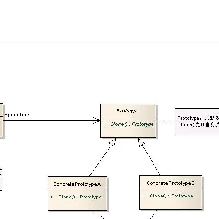
AI 应用
10分钟微调：让0.6B模型媲美235B模
多模态数据信
型
依托云原生高可用架构,实现Dify私有化部署
用1%尺寸在特定领域达到大模型90%以上效果
一个 AI 助手
超强辅助，Bol
即刻拥有 DeepSeek-R1 满血版
在企业官网、通讯软件中为客户提供 AI 客服
多种方案随心选，轻松解锁专属 DeepSeek