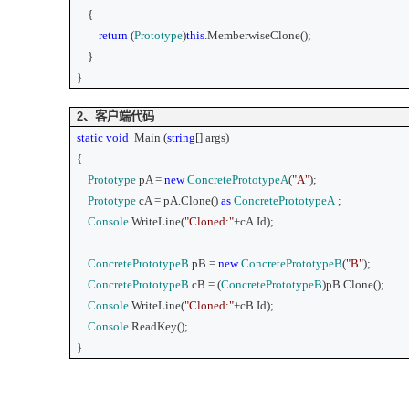
{
return
(
Prototype
)
this
.MemberwiseClone();
}
}
2
、客户端代码
static
void
Main
(
string
[] args)
{
Prototype
pA =
new
ConcretePrototypeA
(
"A"
);
Prototype
cA = pA.Clone()
as
ConcretePrototypeA
;
Console
.WriteLine(
"Cloned:"
+cA.Id);
ConcretePrototypeB
pB =
new
ConcretePrototypeB
(
"B"
);
ConcretePrototypeB
cB = (
ConcretePrototypeB
)pB.Clone();
Console
.WriteLine(
"Cloned:"
+cB.Id);
Console
.ReadKey();
}