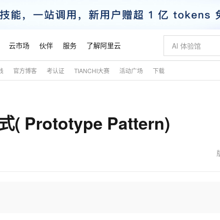
云市场
伙伴
服务
了解阿里云
践
官方博客
考认证
TIANCHI大赛
活动广场
下载
AI 特惠
数据与 API
成为产品伙伴
企业增值服务
最佳实践
价格计算器
AI 场景体
基础软件
产品伙伴合
阿里云认证
市场活动
配置报价
大模型
自助选配和估算价格
新方式
睿译宝，AI翻译排版一步到位
智启 AI 普惠权益
产品生态集成认证中心
企业支持计划
云上春晚
域名与网站
千问官方 MaaS 平台，为开发者和 Agent 而生，新用户赠送 1 亿 + tokens 额度
Qwen Aud
AI Coding
阿里云Maa
2026 阿里云
云服务器 E
为企业打
数据集
Windows
大模型认证
模型
NEW
NEW
ototype Pattern)
交付可用成果
值低价云产品抢先购
上传文档即自动完成翻译和格式还原
至高享 1亿+免费 tokens，加速 Al 应用落地
提供智能易用的域名与建站服务
智能编程，一键
安全可靠、
产品生态伙伴
专家技术服务
云上奥运之旅
弹性计算合作
阿里云中企出
手机三要素
宝塔 Linux
全部认证
价格优势
有专属领域专家
GLM-5.2：长任务时代开源旗舰模型
阿里云 OPC 创新助力计划
千问大模型
即刻拥有 DeepS
AI 电商营销
对象存储 O
大模型
产品生态伙伴工作台
企业增值服务台
云栖战略参考
云存储合作计
云栖大会
身份实名认证
CentOS
训练营
推动算力普惠，释放技术红利
最高返9万
多领域专家智能体,一键组建 AI 虚拟交付团队
快速构建应用程序和网站，即刻迈出上云第一步
至高百万元 Token 补贴，加速一人公司成长
多元化、高性能、安全可靠的大模型服务
真正可用的 1M 上下文,一次完成代码全链路开发
轻松解锁专属 Dee
从图文生成到
云上的中国
数据库合作计
活动全景
短信
Docker
图片和
站式影视创作平台
Hermes Agent，打造自进化智能体
Token Plan 模型订阅计划
数字证书管理服务（原SSL证书）
5 分钟轻松部署
AI 广告创作
无影云电脑
企业成长
NEW
信息公告
看见新力量
云网络合作计
OCR 文字识别
JAVA
证享300元代金券
可视化编排打通从文字构思到成片全链路闭环
全托管，含MySQL、PostgreSQL、SQL Server、MariaDB多引擎
自主进化，持久记忆，越用越聪明
Qwen3.8-Max 首发尝鲜，限时加量 10 倍，夜间低至2折
实现全站HTTPS，呈现可信的WEB访问
图文、视频一
随时随地安
魔搭 Mode
Kimi-K3
HappyHors
NEW
loud
服务实践
官网公告
金融模力时刻
Salesforce O
版
发票查验
全能环境
Claude Code + GStack 打造工程团队
千问办公，限时限量积分加倍
Qoder
低代码高效构
AI 建站
短信服务
型
NEW
作计划
Kimi 最新旗舰模型，长程编程与推理利器
让文字生成流
计划
创新中心
魔搭 ModelSc
健康状态
理服务
让AI从“聊天伙伴”进化为能干活的“数字员工”
安装技能 GStack，拥有专属 AI 工程团队
你的AI工作搭子，覆盖日常办公高频场景
面向真实软件的智能体编程平台
0 代码专业建
客户案例
天气预报查询
操作系统
态合作计划