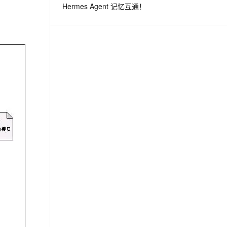
Hermes Agent 记忆互通！
息提取
与 AI 智能体进行实时音视频通话
从文本、图片、视频中提取结构化的属性信息
构建支持视频理解的 AI 音视频实时通话应用
t.diy 一步搞定创意建站
构建大模型应用的安全防护体系
通过自然语言交互简化开发流程,全栈开发支持
通过阿里云安全产品对 AI 应用进行安全防护