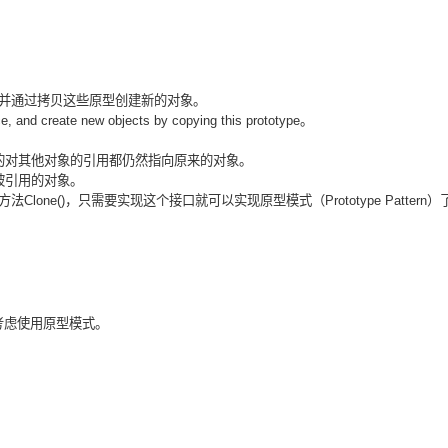
Deepseek-v4-pro
HappyHors
同享
万小智 AI 建站低至 15元/月
Qoder CN
AI 短剧/漫剧
云原生数据库 
快递物流查询
WordPress
成为服务伙
高校合作
点，立即开启云上创新
覆盖公网/内网、递归/权威、移动APP等全场景解析服务
送.CN域名，送备案服务码
基于千问大模型等，支持代码智能生成、研发智能问答
AI助力短剧
态智能体模型
旗舰 MoE 大模型，百万上下文与顶尖推理能力
图生视频，流
Ubuntu
服务生态伙伴
云工开物
企业应用
Works
Night Plan 支持 Qwen 3.8-Max
云原生大数据计算服务 MaxCompute
AI 办公
容器服务 Kub
NEW
GLM-5.2
Wan2.7-T
Red Hat
30+ 款产品免费体验
Data Agent 驱动的一站式 Data+AI 开发治理平台
夜间 5 折，Qwen/Meoo/TokenPlan 客户专享
面向分析的企业级SaaS模式云数据仓库
AI智能应用
提供一站式管
并通过拷贝这些原型创建新的对象。
科研合作
视觉 Coding、空间感知、多模态思考等全面升级
1M上下文，专为长程任务能力而生
ERP
nce, and create new objects by copying this prototype
。
堂（旗舰版）
SUSE
智能客服
CRM
防护产品
2个月
自动承接线索
的对其他对象的引用都仍然指向原来的对象。
建站小程序
被引用的对象。
OA 办公系统
AI 应用构建
大模型原生
方法
Clone()
，只需要实现这个接口就可以实现原型模式（
Prototype Pattern
）
力提升
财税管理
模板建站
Qoder
大模型服务平台百炼-应用模版
HOT
NEW
面向真实软件
个人版上线、团队版降价；千问3.8-Max首发发尝鲜
丰富多元化的应用模版和解决方案
400电话
定制建站
万有无界
大模型服务平台百炼-智能体
方案
广告营销
模板小程序
的模型效果
灵活可视化地构建企业级 Agent
考虑使用原型模式。
定制小程序
秒悟
人工智能平台 PAI
APP 开发
云端极速 AI 
新一代 AI 视频生成模型，深度适配广告营销等场景
AI Native 的算法工程平台，一站式完成建模、训练、推理服务部署
建站系统