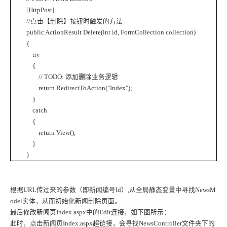
[HttpPost]
//
点击【删除】按钮时触发的方法
public ActionResult Delete(int id, FormCollection collection)
{
try
{
// TODO:
添加删除业务逻辑
return RedirectToAction("Index");
}
catch
{
return View();
}
}
根据
URL
传过来的参数（即新闻编号
Id
）
,
从全局静态变量中寻找
NewsM
odel
实体，从而初始化新闻删除页面。
最后修改新闻页
Index.aspx
中的
Edit
连接，如下图所示：
此时，点击新闻页
Index.aspx
超链接，会寻找
NewsController
文件夹下的