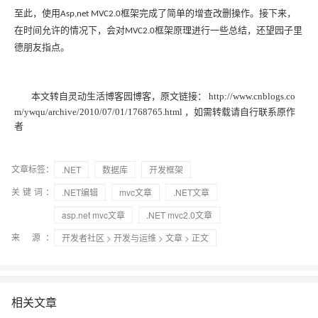
至此，使用
框架完成了简单的增查改删操作。接下来，
Asp,net MVC2.0
在时间允许的情况下，会对
框架原理进行一些总结，还望园子里
MVC2.0
德朋友指点。
本文转自灵动生活博客园博客，原文链接： http://www.cnblogs.co
m/ywqu/archive/2010/07/01/1768765.html
，如需转载请自行联系原作
者
文章标签：
.NET
数据库
开发框架
关键词：
.NET编辑
mvc文章
.NET文章
asp.net mvc文章
.NET mvc2.0文章
来 源：
开发者社区
>
开发与运维
>
文章
> 正文
相关文章