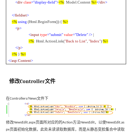
<
div
class
="display-field">
<%
:
Model.Content
%>
</
div
>
</
fieldset
>
<%
using
(Html.BeginForm()) {
%>
<
p
>
<
input
type
="submit"
value
="Delete"
/>
|
<%
:
Html.ActionLink(
"Back to List"
,
"Index"
)
%>
</
p
>
<%
}
%>
</
asp
:
Content
>
修改
Controller
文件
在
文件下
Controllers/News
修改
页面所对应的的
方法
，以使
NewsEdit.aspx
Action
NewsEdit
NewsEdit.as
页面初始化数据，此处未读读取数据库，而是从静态变脸集合中读取
px