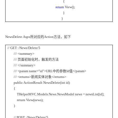
{
return
View();
}
}
NewsDelete.Aspx
所对应的
Action
方法，如下
// GET: /News/Delete/5
/// <summary>
///
页面初始化时，触发的方法
/// </summary>
/// <param name="id">URL
中的参数
Id
值
</param>
/// <returns>
新闻实体对象
</returns>
public ActionResult NewsDelete(int id)
{
THelperMVC.Models.News.NewsModel news = newsList[id];
return View(news);
}
// POST: /News/Delete/5