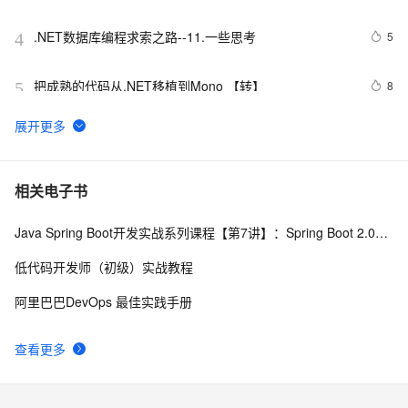
.NET数据库编程求索之路--11.一些思考
5
4
把成熟的代码从.NET移植到Mono 【转】
8
5
.net framework3.5新特性（1）：var、初始化、匿名
625
6
类和扩展方法
『Docker』在Docker快速部署.NET Core项目
5
7
相关电子书
Java Spring Boot开发实战系列课程【第7讲】：Spring Boot 2.0安全机制与MVC身份验证实战(Java面试题)
一起谈.NET技术，深入解读Silverlight的布局原理
7
8
低代码开发师（初级）实战教程
Net设计模式实例之解释器模式（Interpreter Pattern）
4
9
阿里巴巴DevOps 最佳实践手册
(1)
[转载].NET开发常用的10条实用代码
558
10
查看更多