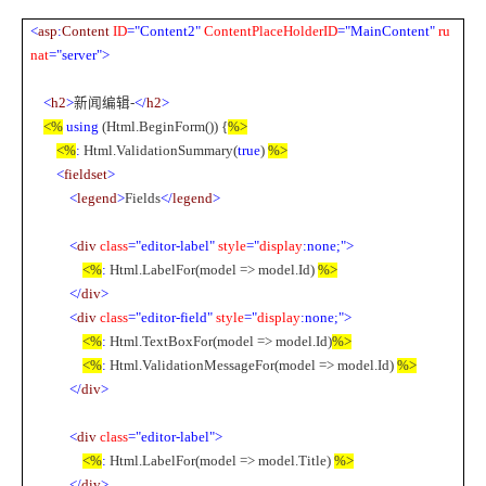
<
asp
:
Content
ID
="Content2"
ContentPlaceHolderID
="MainContent"
ru
nat
="server">
<
h2
>
新闻编辑
-
</
h2
>
<%
using
(Html.BeginForm()) {
%>
<%
:
Html.ValidationSummary(
true
)
%>
<
fieldset
>
<
legend
>
Fields
</
legend
>
<
div
class
="editor-label"
style
="
display
:none;">
<%
:
Html.LabelFor(model => model.Id)
%>
</
div
>
<
div
class
="editor-field"
style
="
display
:none;">
<%
:
Html.TextBoxFor(model => model.Id)
%>
<%
:
Html.ValidationMessageFor(model => model.Id)
%>
</
div
>
<
div
class
="editor-label">
<%
:
Html.LabelFor(model => model.Title)
%>
</
div
>