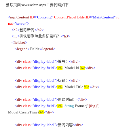
删除页面
主要代码如下：
NewsDelete.aspx
<
asp
:
Content
ID
="Content2"
ContentPlaceHolderID
="MainContent"
ru
nat
="server">
<
h2
>
删除新闻
</
h2
>
<
h3
>
确认要删除此条记录吗？
</
h3
>
<
fieldset
>
<
legend
>
Fields
</
legend
>
<
div
class
="display-label">
编号：
</
div
>
<
div
class
="display-field">
<%
:
Model.Id
%>
</
div
>
<
div
class
="display-label">
标题：
</
div
>
<
div
class
="display-field">
<%
:
Model.Title
%>
</
div
>
<
div
class
="display-label">
创建时间：
</
div
>
<
div
class
="display-field">
<%
:
String
.Format(
"{0:g}"
,
Model.CreateTime)
%>
</
div
>
<
div
class
="display-label">
新闻内容
</
div
>