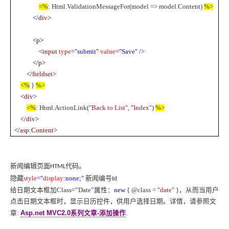
<%
:
Html.ValidationMessageFor(model => model.Content)
%>
</
div
>
<
p
>
<
input
type
="submit"
value
="Save"
/>
</
p
>
</
fieldset
>
<%
}
%>
<
div
>
<%
:
Html.ActionLink(
"Back to List"
,
"Index"
)
%>
</
div
>
</
asp
:
Content
>
新闻编辑页面
代码。
HTML
隐藏
新闻编号
style
="
display
:none;"
Id
给日期文本框加
Class=”Date”
属性：
new
{ @class =
"date"
}
，从而当用户
点击日期文本框时，显示日历控件，供用户选择日期。详情，请参照文
章
:
Asp.net MVC2.0
系列文章
-
添加操作
.