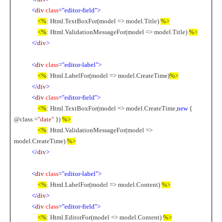
<
div
class
="editor-field">
<%
:
Html.TextBoxFor(model => model.Title)
%>
<%
:
Html.ValidationMessageFor(model => model.Title)
%>
</
div
>
<
div
class
="editor-label">
<%
:
Html.LabelFor(model => model.CreateTime)
%>
</
div
>
<
div
class
="editor-field">
<%
:
Html.TextBoxFor(model => model.CreateTime,
new
{
@class =
"date"
})
%>
<%
:
Html.ValidationMessageFor(model =>
model.CreateTime)
%>
</
div
>
<
div
class
="editor-label">
<%
:
Html.LabelFor(model => model.Content)
%>
</
div
>
<
div
class
="editor-field">
<%
:
Html.EditorFor(model => model.Content)
%>