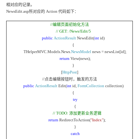
相对应的记录。
NewsEdit.asp
所对应的
Action
代码如下：
//
编辑页面初始化方法
// GET: /News/Edit/5
public
ActionResult
NewsEdit(
int
id)
{
THelperMVC.Models.News.
NewsModel
news = newsList[id];
return
View(news);
}
[
HttpPost
]
//
点击编辑按钮时，触发的方法
public
ActionResult
Edit(
int
id,
FormCollection
collection)
{
try
{
// TODO:
添加更新业务逻辑
return
RedirectToAction(
"Index"
);
}
catch