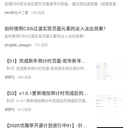
前端CSS优化旨在提升页面美学与性能。通过简化选择器（如避免复杂后代选择器、减少通用选择器使用）、合并样式表、合理组织媒体查询，可减少浏览器计算成本和HTTP请求。利用硬件加速和优化动画帧率，确保动画流畅。定期清理冗余代码并使用缩写属性，进一步精简代码。这些策略不仅加快页面加载和渲染速度，还提升了视觉效果，为用户带来更优质的浏览体验。
html的七十二变
728
如何使用CSS过渡实现页面元素的淡入淡出效果？
如何使用CSS过渡实现页面元素的淡入淡出效果？
dingtalk_pbspgm
707
【01】完成新年倒计时页面-蛇年新年快乐倒计时领取礼物放烟花html代码优雅草科技央千澈写采用html5+div+CSS+JavaScript-优雅草卓伊凡-做一条关于新年的代码分享给你们-为了C站的分拼一下子
【01】完成新年倒计时页面-蛇年新年快乐倒计时领取礼物放烟花html代码优雅草科技央千澈写采用html5+div+CSS+JavaScript-优雅草卓伊凡-做一条关于新年的代码分享给你们-为了C站的分拼一下子
卓伊凡
995
【02】v1.0.1更新增加倒计时完成后的放烟花页面-优化播放器-优化结构目录-蛇年新年快乐倒计时领取礼物放烟花html代码优雅草科技央千澈写采用html5+div+CSS+JavaScript-优雅草卓伊凡-做一条关于新年的代码分享给你们-为了C站的分拼一下子
【02】v1.0.1更新增加倒计时完成后的放烟花页面-优化播放器-优化结构目录-蛇年新年快乐倒计时领取礼物放烟花html代码优雅草科技央千澈写采用html5+div+CSS+JavaScript-优雅草卓伊凡-做一条关于新年的代码分享给你们-为了C站的分拼一下子
卓伊凡
913
【2025优雅草开源计划进行中01】-针对web前端开发初学者使用-优雅草科技官网-纯静态页面html+css+JavaScript可直接下载使用-开源-首页为优雅草吴银满工程师原创-优雅草卓伊凡发布