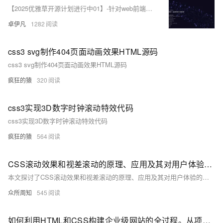
【2025优雅草开源计划进行中01】-针对web前端开发初学者使用-优雅草科技官网-纯静态页面html+css+JavaScript可直接下载使用-开源-首页为优雅草吴银满工程师原创-优雅草卓伊凡发布
卓伊凡
1282
css3 svg制作404页面动画效果HTML源码
css3 svg制作404页面动画效果HTML源码
疯狂的猿
320
css3实现3D数字时钟滚动特效代码
css3实现3D数字时钟滚动特效代码
疯狂的猿
564
CSS滚动效果和视差滚动的原理、应用及其对用户体验的影响。从平滑滚动到元素跟随，再到滚动触发动画
本文探讨了CSS滚动效果和视差滚动的原理、应用及其对用户体验的影响。从平滑滚动到元素跟随，再到滚动触发动画，这些效果增强了页面的吸引力和互动性。视差滚动通过不同层次元素的差异化移动，增加了页面的深度感和沉浸感。文章还讨论了实现方法、性能优化及案例分析，旨在为设计师和开发者提供实用指导。
众所周知
545
如何利用HTML和CSS构建企业级网站的全过程。从项目概述到页面结构设计，再到HTML结构搭建与CSS样式设计，最后实现具体页面并进行优化提升，全面覆盖了网站开发的关键步骤