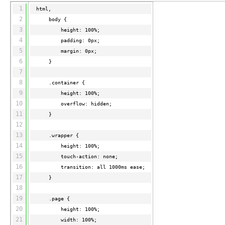
程
公
决
究
公，
与
之
作
PAI
Alibaba
1
专有云
基于千问大模型等，
100%兼容MyS
html,
校
快
序
电
AI智能应用
方
报
限
认
旅
计
堡
Cloud
创
大
2
body {
递
合
子
案
告
时
证
模
划
垒
Consulting
新
一站式AI开发、训练和推
云
容
3
物
height: 100%;
智
合
云
免
型
作
大
AI
大模
与
限
机
Partner 合
中
原
器
4
流
padding: 0px;
能
同
查
栖
费
云
白
量
模
模
应
型原
作计划
心
云
生
服
查
5
margin: 0px;
客
询
战
试
网
防
皮
积
板
云
解
型
用
生应
大
务
畅
询
6
服
}
合
略
用
络
火
书
AI
分
建
工
析
数
Kubernetes
服
构
用
捷
7
作
参
自动承接线索
新
合
墙
大
加
站
开
DNS
据
版
通
务
建
8
伙
.container {
考
老
作
模
倍
物
企
计
ACK
覆盖公网/内网、递归/权威
主
Qoder
千
9
伴
height: 100%;
同
定
计
型
NEW
Tableau
算
业
提供一站式管理容
云
AI
机
问
HOT
10
享
制
划
科
overflow: hidden;
销
你的AI工作搭子，
订阅
大
服
登
应
上
安
办
11
活
建
研
}
售
最高领取价值200元试用
千
大
数
务
录
的
Salesforce
全
公
用
面向真实软件
站
合
12
与
万
动
AI空
问
模
据
MaxCompute
合
中
On
NEW
作
13
AI
服
.wrapper {
小
中课
AI
型
开
面向分析的企业级Sa
作
国
模
Alibaba
万
产
务
14
智
height: 100%;
堂在
平
服
AI
发
AI
伙
板
Cloud ISV
有
一站式A
品
生
15
AI
线直
台-
务
touch-action: none;
ERP
生
治
看
应
伴
小
合作计划
无
免
态
建
16
播课
Token
平
transition: all 1000ms ease;
产
理
见
管
程
用
界
伶
费
合
站
CRM
堂
Plan
台
17
}
力
平
新
理
序
鹊
试
作
及
低
（旗
百
18
NEW
先
台
成
力
后
OA
企业级人与Ag
用
计
至
舰
炼-
服
19
锋
.page {
DataWorks
量
定
为
台
办
智能客服
划
15
1亿+ 大模型 tokens 和 
版）
应
个人版上线、团队版降价；千
20
务
height: 100%;
先锋实践拓展 
制
Data Agent 驱动的一站式
服
公
秒
元/
用
金
21
width: 100%;
小
市