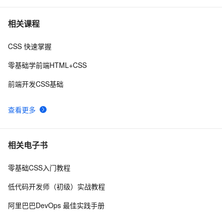
DIV+CSS中的滤镜和模糊
9
7
相关课程
CSS 快速掌握
【01】完成新年倒计时页面-蛇年新年快乐倒计时领取礼
8
8
物放烟花html代码优雅草科技央千澈写采用
零基础学前端HTML+CSS
html5+div+CSS+JavaScript-优雅草卓伊凡-做一条关于新
揭秘CSS布局神器：vw/vh、rem、%与px大PK，掌握它
5
9
年的代码分享给你们-为了C站的分拼一下子
前端开发CSS基础
们，让你的网页设计秒变高大上，面试难题迎刃而解！
CSS Content 属性妙用
3
10
查看更多
相关电子书
零基础CSS入门教程
低代码开发师（初级）实战教程
阿里巴巴DevOps 最佳实践手册