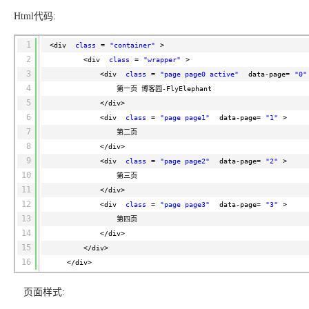
技
全
证
推动算力普惠，释放
心
自
伙
实
注
线
花）
大
Salesforce
镜
创
网络
轻
推
严
安全
术
大
稳定、安全、高
能
Html代码:
AI
助
智能体时代全能旗舰模型
Kimi 最新旗舰模
管理和优化成本
伴
名
册
会
国际版订
技
入
像
销
新
模
训
量
荐
选
产
服
多元化、高性能、安
环
广
服
弹
信
认
型
阅
术
MaxCompute
门
站
助
可观测
练
应
返
售
权
HappyHorse-
Qwen3-
品
务
无
中间件
境
告
上
1
务
<div
class
=
"container"
>
性
云
用
证
领
MaxFrame 提
学
力
营
用
现
益
1.1-
TTS-
数
生
影
伙
创
云
2
计
栖
分
<div
class
=
"wrapper"
>
友
先
供自动弹性内
习
计
Qwen3.7-
Deepseek-
上云与迁云
企
操
服
计
T2V
Flash
字
态
云
精选AI
数据库
在
作
短
迁
伴
我
3
算
大
合
盟
<div
class
=
"page page0 active"
data-page=
"0"
存功能
赛
划
Plus
v4-
业
作
务
划
证
伙
电
线
信
移
图文、视频一
合
会
作
4
天
稳
合
第一页 博客园-FlyElephant
信
要
pro
企业出海
增
至高百万元 Token
系
器
书
伴
脑
AI
推荐新用户得奖励，单订单
服
大数据计算
让文字生成流
离线语音
作
计
域
定
5
</div>
作
Milvus 弹性
息
反
值
统
管
用
快速构建应用程序和网站，
OCR
代
务
随时随地安全接
能看、能想、能动手的多模
活
AI
最
计
划
可
6
<div
class
=
"page page1"
data-page=
"1"
>
伸缩功能新
Token
产
服
政企业务
计
公
馈
云
理
量
文字
维
旗舰 MoE 大模型
媒体服务
动
观
建
划
靠
佳
7
WordPress
第二页
增节点支持
Plan
品
务
工
云
工
服
加
识别
服
划
短
告
全
测
站
8
</div>
范围
实
HappyHorse-
Cosyvoi
模
生
台
单
数
开
务
速
务
信
更
我
企业服务与云通信
云
景
云
安
0 代码专业建
Ubuntu
Qwen3-
9
1.1-
V3-
<div
class
=
"page page2"
data-page=
型
态
"2"
>
发
服
践
据
物
（原
计
服
要
存
全
无
多
官
VL-
GLM-
10
I2V
Flash
订
伙
第三页
AI 原生数据
票
务
库
SSL
划
Tuya
务
高校专属算力普惠，学生认
建
储
域名与网站
合
Red
影
网
AI
企
支
Plus
5.2
安
11
阅
伴
库服务发布
查
</div>
魔
RDS
证
物联
云
新老同享
议
合
规
国内短信简单易
Hat
生
公
短
短
业
持
计
工
12
Agent 数据
验
<div
class
=
"page page3"
data-page=
"3"
全
>
书）
网平
搭
全托管，含MySQL、Postgr
上
图生视频，流
高表现力
作
终端用户计算
态
告
剧/
信
划
作
网关
13
成
我
第四页
免
视觉 Coding、空间感
1M上下文，专为长
台阿
分
SUSE
实现全站HTTPS，
春
云
计
合
ModelSco
漫
天
专
台
NEW
合
14
要
</div>
里云
析
人
长
晚
健
费
原
划
Serverless
作
剧
气
区
作
云原生数据
Qwen3.8-Max 
投
15
版
师
</div>
工
Qoder
康
生
计
试
VPN
魔搭
AI助力短剧
Wan2.7-
Fun-
预
建
伙
库 PolarDB
云
诉
数
16
报
智
</div>
状
数
开发工具
面向真实软件的智能
划
服
ModelScope
用
T2V
ASR
报
蓝
千
伴
Agentic
上
站
据
告
能
态
据
SSL
务
AI
查
凌
问
培
Database 发
奥
库
平
Salesforce
页面样式:
小
Qoder
库
证
迁移与运维管理
实
办
询
解
OA
研
办
训
布
运
合
文戏情感细腻
支持中英
台
On
CN
PolarDB
高
书
践