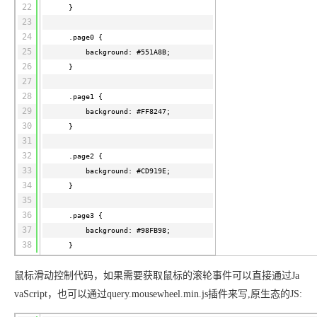
系
悟
大
务
140+云
月
模
融
千
飞
22
云
程
}
场
生
统
模
产
版
伙
送.CN域名，送备案
模
问
天
23
防
序
型
态
云端极速 AI 
品
力
AI
丰富多元化的应用模
发
伴
火
24
.page0 {
财
服
免
Night
解
时
平
APP
布
墙
25
background: #551A8B;
税
务
费
Plan
刻
AI
台-
大
开发
时
决
26
云原生的云上边界网络安全
管
}
平
试
支
应
模
模
刻
方
27
理
服
台
客
用
建
持
用
型
型
所见，即是所
28
.page1 {
案
务
百
户
站
Qwen
产品新客免费试用，最长1
体
服
400
29
生
background: #FF8247;
炼
案
大
系
3.8-
验
务
电
AI
30
态
-
}
例
模
统
大
Max
平
话
实
伙
31
全
型
模
台
行
NEW
在线体验全尺寸、多种模态
训
伴
妙
32
.page2 {
型
百
业
广
夜间 5 折，Qwen/Me
营
自
33
多模态内
background: #CD919E;
ACA
炼-
生
告
Happy
从基础到进阶，
然
34
}
认
智
态
营
系
语
35
证
能
解
销
列
言
36
体
.page3 {
体
决
大
处
37
验
background: #98FB98;
方
模
灵活可视化地构建企业级
理
38
案
}
助力企业全员 AI 认知与能
型
人
新一代 AI 视频生成模型
数
开
工
鼠标滑动控制代码，如果需要获取鼠标的滚轮事件可以直接通过Ja
据
发
智
标
vaScript，也可以通过query.mousewheel.min.js插件来写,原生态的JS:
者
能
注
生