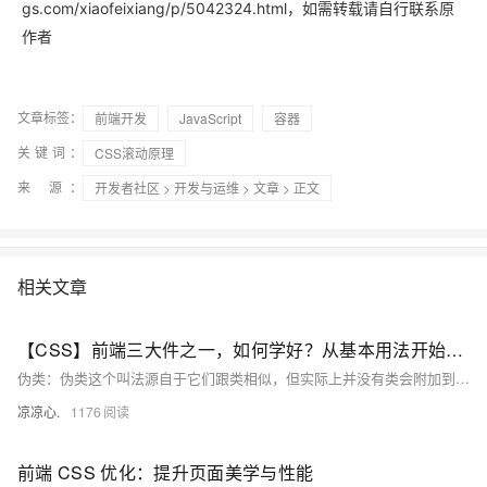
gs.com/xiaofeixiang/p/5042324.html，如需转载请自行联系原
作者
文章标签：
前端开发
JavaScript
容器
关键词：
CSS滚动原理
来 源：
开发者社区
>
开发与运维
>
文章
> 正文
相关文章
【CSS】前端三大件之一，如何学好？从基本用法开始吧！（二）：CSS伪类：UI伪类、结构化伪类；通过伪类获得子元素的第n个元素；创建一个伪元素展示在页面中；获得最后一个元素；处理聚焦元素的样式
伪类：伪类这个叫法源自于它们跟类相似，但实际上并没有类会附加到标记中的标签上。 伪类分为两种(以及新增的伪类选择器)： UI伪类：会在HTML元素处于某种状态时(例如：鼠标指针位于连接上)，为该元素应用CSS样式。 :hover 结构化伪类：会在标记中存在某种结构上的关系时 例如： 某元素是一组元素中的第一个或最后一个，为该元素应用CSS样式。 :not和:target(CSS3新增的两个特殊的伪类选择器)
凉凉心.
1176
前端 CSS 优化：提升页面美学与性能