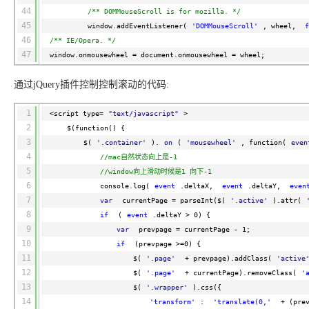
44
/** DOMMouseScroll is for mozilla. */
45
window.addEventListener(
'DOMMouseScroll'
, wheel,
f
46
/** IE/Opera. */
47
window.onmousewheel = document.onmousewheel = wheel;
通过jQuery插件控制控制滚动的代码:
1
<script type=
"text/javascript"
>
2
$(function() {
3
$(
'.container'
).
on
(
'mousewheel'
, function(
even
4
//mac自然状态向上是-1
5
//window向上滑动时候是1 向下-1
6
console.log(
event
.deltaX,
event
.deltaY,
even
7
var
currentPage = parseInt($(
'.active'
).attr(
8
if
(
event
.deltaY > 0) {
9
var
prevpage = currentPage - 1;
10
if
(prevpage >=0) {
11
$(
'.page'
+ prevpage).addClass(
'active
12
$(
'.page'
+ currentPage).removeClass(
'
13
$(
'.wrapper'
).css({
14
'transform'
:
'translate(0,'
+ (pre