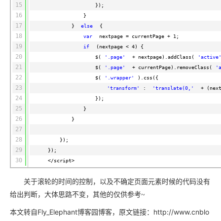
15
});
16
}
17
}
else
{
18
var
nextpage = currentPage + 1;
19
if
(nextpage < 4) {
20
$(
'.page'
+ nextpage).addClass(
'active
21
$(
'.page'
+ currentPage).removeClass(
'
22
$(
'.wrapper'
).css({
23
'transform'
:
'translate(0,'
+ (nex
24
});
25
}
26
}
27
28
});
29
});
30
</script>
关于滚轮的时间的控制，以及不确定页面元素时候的代码没有
给出判断，大体思路不变，其他的仅供参考~
本文转自Fly_Elephant博客园博客，原文链接：http://www.cnblo