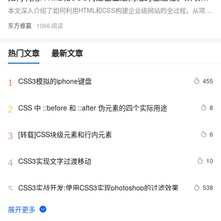
本文深入介绍了如何利用HTML和CSS构建企业级网站的全过程。从项目概述到页面结构设计，再到HTML结构搭建与CSS样式设计，最后实现具体页面并进行优化提升，全面覆盖了网站开发的关键步骤。通过实例展示了主页、关于我们、产品展示、新闻动态及联系我们等页面的设计与实现，强调了合理布局、美观设计及用户体验的重要性。旨在为企业打造一个既专业又具吸引力的线上平台。
东方睿赢
1066
热门文章
最新文章
CSS3模拟的iphone键盘
455
1
CSS 中 ::before 和 ::after 伪元素的四个实际用途
8
2
[转载]CSS块级元素和行内元素
6
3
CSS3实现文字过渡移动
10
4
CSS3实战开发:使用CSS3实现photoshop的过滤效果
538
5
使用CSS实现 图片帧动画 与 曲线运动
7
6