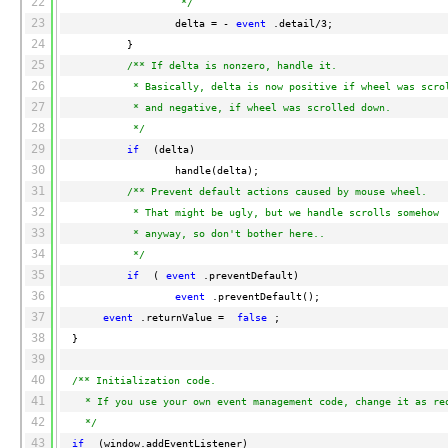
模
通
强
22
依托云原生高可用架构,实现
*/
型
话
辅
23
delta = -
event
.detail/3;
10
助，
用1%尺寸在特定领
构建支持
24
}
分
Bolt.diy
25
/** If delta is nonzero, handle it.
钟
即
一
构
26
* Basically, delta is now positive if wheel was scro
在
刻
步
建
27
* and negative, if wheel was scrolled down.
聊
拥
搞
大
28
*/
天
有
定
模
29
if
(delta)
系
DeepSeek-
创
型
30
handle(delta);
统
R1
意
应
31
/** Prevent default actions caused by mouse wheel.
中
满
建
用
32
* That might be ugly, but we handle scrolls somehow
增
血
站
的
33
* anyway, so don't bother here..
加
版
安
通过自然语言
34
*/
一
全
多种方案随心选，轻松解
35
if
(
event
.preventDefault)
个
防
36
event
.preventDefault();
AI
护
37
event
.returnValue =
false
;
助
体
38
}
手
系
39
在企业官网、通讯软件中为客
通过阿里
40
/** Initialization code.
41
* If you use your own event management code, change it as re
42
*/
43
if
(window.addEventListener)