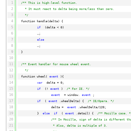
平
1
/** This is high-level function.
态
台
机
2
* It must react to delta being more/less than zero.
解
PAI
器
3
*/
决
学
AI Native 的
4
function handle(delta) {
方
习
5
if
(delta < 0)
案
6
…;
AI
7
else
大模型解决方
开
8
…;
案
发
9
}
和
10
快
10
多
与
AI
11
/** Event handler for mouse wheel event.
速
分
模
AI
应
12
*/
部
钟
态
智
用
13
function wheel(
event
){
署
微
数
能
解
14
var
delta = 0;
Dify，
调：
据
体
决
15
if
(!
event
)
/* For IE. */
高
让
信
进
方
16
event
= window.
event
;
效
0.6B
息
行
案
17
if
(
event
.wheelDelta) {
/* IE/Opera. */
搭
模
提
实
18
建
型
取
时
delta =
event
.wheelDelta/120;
19
AI
媲
音
}
else
if
(
event
.detail) {
/** Mozilla case. *
从文本、图片
应
美
视
20
/** In Mozilla, sign of delta is different th
用
235B
频
21
超
* Also, delta is multiple of 3.