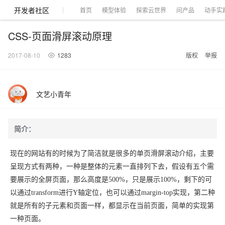
开发者社区
首页
模型体验
探索云世界
问产品
动手实
CSS-页面滑屏滚动原理
大模型
产品
解决方案
权益
定价
云市场
伙伴
服务
了解阿里云
产品动态
精
精选解决方案
普
产
精
成
售
为
AI
价
数
成
企
天
AI
配
基
产
阿
市
创
专
服
开
加
2017-08-10
1283
版权
举报
千问AI平台
大模型
阿里云 OPC
选
惠
品
选
为
前
什
特
格
据
为
业
池
场
置
础
品
里
场
新
业
务
发
入
创新助力计
千问办公，解锁你的工作
千问官方 MaaS 平台
睿译宝，AI翻译排
Qwen Audio：打造专属 AI 语音助手
为企业打
一句话生成原生可编辑精美 PPT 文稿
NEW
NEW
Qwen3.8-
产
上
定
商
销
咨
么
惠
计
与
产
增
大
景
报
软
伙
云
活
加
服
伙
者
我
划
企业级Agent产品，直接交付可用成果
Max 模型上
上传文档即自动完成翻译和格式还原
Qwen-Audio-3.0-Realtime 端到端实时语音角色扮演
输入一句话想法, 轻松生成专业的 PPT
品
云
价
城
售
询
选
算
API
品
值
赛
体
价
件
伴
认
动
速
务
伴
社
们
文艺小青年
线
至高可申
智
伙
择
器
伙
服
验
器
合
证
合
区
Agency Agents：拥有专属领域专家
GLM-5.2：长任务时代开源旗舰模型
即刻拥有 DeepSeek-V4-Pro
一键部
HOT
大模型
启
精选产品
精选解决方案
大
普
在
域
云
2026
上
请百万元
数
伴
阿
伴
务
作
作
多领域专家智能体,一键组建 AI 虚拟交付团队
Open
真正可用的 1M 上下文,一次完成代码全链路开发
轻松解锁专属 DeepSeek-V4-Pro
一键购买专属联机服务器，轻松开启游戏
了解云产品的定价详情
AI
模
惠
线
名
服
阿里
云
据
AI
网
AI
Windows
域
Careers
Token 补
里
计
计
简介：
Search 向量
普
自助选配和估算价格
一站式生成采
人工智能与机器学习
AI
型
上
服
与
务
云峰
场
集
Coding
站
算
名
分
产
企
大
博
云
HappyHorse 打造一站式影视创作平台
Hermes Agent，打造自进化智能体
5 分钟轻松部署
划
划
漫剧工坊：一站式动画创作平台
贴，五大
检索版支持
HOT
惠
服
云
务
网
器
会
景
宝塔
社
建
法
文本
图
语
智能编程，一键
销
品
业
模
文
云
视频检索
可视化编排打通从文字构思到成片全链路闭环
自主进化，持久记忆，越用越聪明
从聊天伙伴进化为能主动干活的本地数字员工
快速生产连贯的高质量长漫剧
权
手
权益加速
计算
互联网应用开发
务
官
站
ECS
组
Linux
商
会
现在的网站有的时候为了简洁就是很多的单页滑屏滚动介绍，主要
设
大
伙
生
支
型
生成
片
音
Pipeline 功
益
阿里
阿
Al
上
价
机
平
方
合
标
招
提供智能易用的域名
安全可靠、弹性
OPC 成
赛
问
AI
呈现方式有两种，一种是整体的元素一直排列下去，假设有五个需
伴
态
持
认
能
售
快速拥有专属 OpenClaw
Claude Code + GStack 打造工程团队
和
低代码高效构建企业门户网站
识
10 分钟搭建微信、支付宝小程序
云
里
MaaS
三
CentOS
至高享 1亿+免费 tok
大数据
台
力
购
容器
成
多
什
格
聘
答
电
集
计
证
功
要展示的全屏页面，那么高度是500%，只是展示100%，剩下的可
MaaS
云
服务
让AI从“聊天伙伴”进化为能干活的“数字员工”
要
安装技能 GStack，拥有专属 AI 工程团队
以可视化方式快速构建移动和 PC 门户网站
备
高效部署网站，快速应用到小程序
后
视
别
百
荐
端
么
云
千
对
覆盖90
咨
本
优
商
成
划
Docker
应用身份服
产品
中
伙伴
素
案
校
阿
以通过transform进行Y轴定位，也可以通过margin-top实现，第二种
现代化应用
炼
小
是
开
电
存储
服
问
象
频
与
Qwen3.8-
Kimi-
云服务器38元/年起，超
询
全
营
认
管
势
务 (IDaaS)
伙伴
企
赋能
园
里
程
云
发
子
大
大
存
云
Max
K3
伙
专
部
就是所有的子元素和页面一样，都显示在当前页面，简单的实现第
务
生
销
合
证
JAVA
理
身
公
OpenClaw
计划
出
合作
招
模
云
安全
序
计
大
书
官
模
储
聚
网络与CDN
大模型服务与应用平台
伴
家
HOT
NEW
认
中
从图文生成到
成
成
一种页面。
份
司
型
管理能力上
（繁
海
聘
OPC
算
赛
方
型
OSS
AI