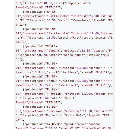
"
P
"
,
"
listprice
"
:
18.50
,
"
attr1
"
:
"
Spotted Adult 
Female
"
,
"
itemid
"
:
"
EST-10
"
},

    {
"
productid
"
:
"
RP-SN-
01
"
,
"
productname
"
:
"
Rattlesnake
"
,
"
unitcost
"
:
12.00
,
"
status
"
:
"
P
"
,
"
listprice
"
:
38.50
,
"
attr1
"
:
"
Venomless
"
,
"
itemid
"
:
"
ES
T-11
"
},

    {
"
productid
"
:
"
RP-SN-
01
"
,
"
productname
"
:
"
Rattlesnake
"
,
"
unitcost
"
:
12.00
,
"
status
"
:
"
P
"
,
"
listprice
"
:
26.50
,
"
attr1
"
:
"
Rattleless
"
,
"
itemid
"
:
"
E
ST-12
"
},

    {
"
productid
"
:
"
RP-LI-
02
"
,
"
productname
"
:
"
Iguana
"
,
"
unitcost
"
:
12.00
,
"
status
"
:
"
P
"
,
"
listprice
"
:
35.50
,
"
attr1
"
:
"
Green Adult
"
,
"
itemid
"
:
"
EST-
13
"
},

    {
"
productid
"
:
"
FL-DSH-
01
"
,
"
productname
"
:
"
Manx
"
,
"
unitcost
"
:
12.00
,
"
status
"
:
"
P
"
,
"
listprice
"
:
158.50
,
"
attr1
"
:
"
Tailless
"
,
"
itemid
"
:
"
EST-14
"
},

    {
"
productid
"
:
"
FL-DSH-
01
"
,
"
productname
"
:
"
Manx
"
,
"
unitcost
"
:
12.00
,
"
status
"
:
"
P
"
,
"
listprice
"
:
83.50
,
"
attr1
"
:
"
With tail
"
,
"
itemid
"
:
"
EST-15
"
},

    {
"
productid
"
:
"
FL-DLH-
02
"
,
"
productname
"
:
"
Persian
"
,
"
unitcost
"
:
12.00
,
"
status
"
:
"
P
"
,
"
listprice
"
:
23.50
,
"
attr1
"
:
"
Adult 
Female
"
,
"
itemid
"
:
"
EST-16
"
},

    {
"
productid
"
:
"
FL-DLH-
02
"
,
"
productname
"
:
"
Persian
"
,
"
unitcost
"
:
12.00
,
"
status
"
:
"
P
"
,
"
listprice
"
:
89.50
,
"
attr1
"
:
"
Adult Male
"
,
"
itemid
"
:
"
EST-
17
"
},

    {
"
productid
"
:
"
AV-CB-01
"
,
"
productname
"
:
"
Amazon 
Parrot
"
,
"
unitcost
"
:
92.00
,
"
status
"
:
"
P
"
,
"
listprice
"
:
63.50
,