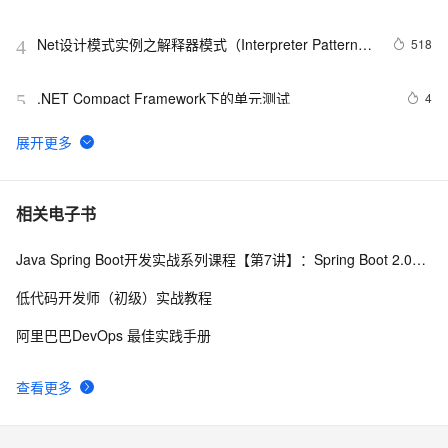
Net设计模式实例之解释器模式（Interpreter Pattern）
518
4
(1)
.NET Compact Framework下的单元测试
4
5
.NET设计模式（12）：外观模式（Façade Pattern）
7
6
将 DataTable 或 String 数据转化为json(.NET)
576
7
相关电子书
Java Spring Boot开发实战系列课程【第7讲】：Spring Boot 2.0安全机制与MVC身份验证实战(Java面试题)
.NET深入解析LINQ框架（三：LINQ优雅的前奏）
8
8
低代码开发师（初级）实战教程
RDIFramework.NET开发实例━表约束条件权限的使
622
9
阿里巴巴DevOps 最佳实践手册
用-Web
Json.net说法——（一）修饰标签，日期序列化
500
10
查看更多