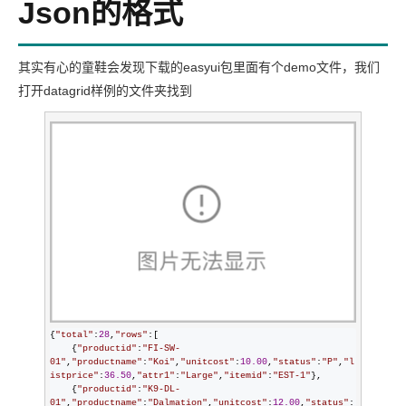
Json的格式
其实有心的童鞋会发现下载的easyui包里面有个demo文件，我们
打开datagrid样例的文件夹找到
{
"
total
"
:
28
,
"
rows
"
:[

    {
"
productid
"
:
"
FI-SW-
01
"
,
"
productname
"
:
"
Koi
"
,
"
unitcost
"
:
10.00
,
"
status
"
:
"
P
"
,
"
l
istprice
"
:
36.50
,
"
attr1
"
:
"
Large
"
,
"
itemid
"
:
"
EST-1
"
},

    {
"
productid
"
:
"
K9-DL-
01
"
,
"
productname
"
:
"
Dalmation
"
,
"
unitcost
"
:
12.00
,
"
status
"
: