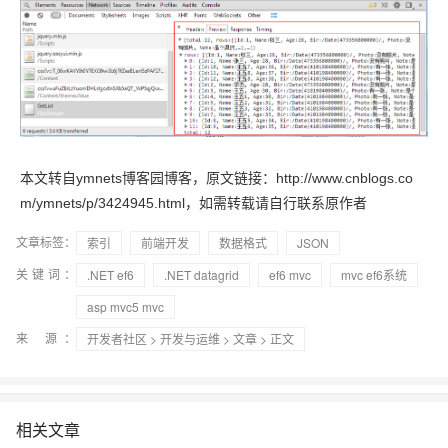
本文转自ymnets博客园博客，原文链接：http://www.cnblogs.co
m/ymnets/p/3424945.html，如需转载请自行联系原作者
文章标签：
索引
前端开发
数据格式
JSON
关键词：
.NET ef6
.NET datagrid
ef6 mvc
mvc ef6系统
asp mvc5 mvc
来 源：
开发者社区
>
开发与运维
>
文章
> 正文
相关文章