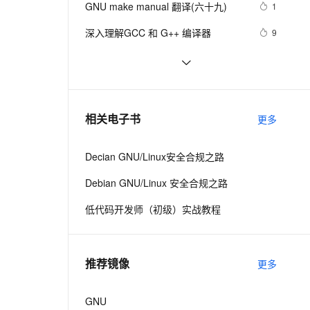
安全
GNU make manual 翻译(六十九)
我要投诉
e-1.1-I2V
Cosyvoice-V3-Flash
1
PolarDB
上云场景组合购
Milvus 弹性伸缩功能新增节
伴
漫剧创作，剧本、分镜、视频高效生成
100%兼容MySQL、PostgreSQL，兼容Oracle，支持集中和分布式
覆盖90%+业务场景，专享组合折扣价
点支持范围
畅自然，细节丰富
高表现力语音合成大模型，语音克隆听感自然
VPN
深入理解GCC 和 G++ 编译器
9
ernetes 版 ACK
云聚AI 严选权益
AI 原生数据库服务发布
SSL 证书
如何 python import h5py 报错 
5
2V
Fun-ASR
，一键激活高效办公新体验
理容器应用的 K8s 服务
精选AI产品，从模型到应用全链提效
Agent 数据网关
：/defs.cpython-37m-x86_64-linux-
文戏情感细腻自然，动作戏激烈拳拳到肉，实现更强表演能力
支持中英文自由切换，具备更强的噪声鲁棒性
堡垒机
GNU make manual 翻译(八十九)
7
gnu.so: undefined symbol: 
AI 用量加速计划
云原生数据库 PolarDB
防火墙
H5Pset_fapl_ros3
、识别商机，让客服更高效、服务更出色。
GNU make manual 翻译(五十二)
新老同享，达量后返
Agentic Database 发布
6
相关电子书
更多
主机安全
应用
Decian GNU/Linux安全合规之路
千问办公
NEW
AI 应用及服务市场
的智能体编程平台
一站式AI生产力平台
Debian GNU/Linux 安全合规之路
AI 应用
伶鹊
低代码开发师（初级）实战教程
企业级人与Agent协作平台，接入和调度多个数字员工
智能客服平台，对话机器人、对话分析、智能外呼
大模型
大模型服务平台百炼 - 全妙
自然语言处理
推荐镜像
更多
应用创作平台
多模态内容创作工具，已接入 DeepSeek
数据标注
机器学习
GNU