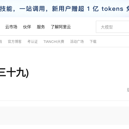
云市场
伙伴
服务
了解阿里云
践
官方博客
考认证
TIANCHI大赛
活动广场
下载
AI 特惠
数据与 API
成为产品伙伴
企业增值服务
最佳实践
价格计算器
AI 场景体
基础软件
产品伙伴合
阿里云认证
市场活动
配置报价
大模型
自助选配和估算价格
新方式
睿译宝，AI翻译排版一步到位
智启 AI 普惠权益
产品生态集成认证中心
企业支持计划
云上春晚
域名与网站
千问官方 MaaS 平台，为开发者和 Agent 而生，新用户赠送 1 亿 + tokens 额度
Qwen Aud
AI Coding
阿里云Maa
2026 阿里云
云服务器 E
为企业打
数据集
Windows
大模型认证
模型
NEW
NEW
(三十九)
交付可用成果
值低价云产品抢先购
上传文档即自动完成翻译和格式还原
至高享 1亿+免费 tokens，加速 Al 应用落地
提供智能易用的域名与建站服务
智能编程，一键
安全可靠、
产品生态伙伴
专家技术服务
云上奥运之旅
弹性计算合作
阿里云中企出
手机三要素
宝塔 Linux
全部认证
价格优势
有专属领域专家
GLM-5.2：长任务时代开源旗舰模型
阿里云 OPC 创新助力计划
千问大模型
即刻拥有 DeepS
AI 电商营销
对象存储 O
大模型
产品生态伙伴工作台
企业增值服务台
云栖战略参考
云存储合作计
云栖大会
身份实名认证
CentOS
训练营
推动算力普惠，释放技术红利
最高返9万
多领域专家智能体,一键组建 AI 虚拟交付团队
快速构建应用程序和网站，即刻迈出上云第一步
至高百万元 Token 补贴，加速一人公司成长
多元化、高性能、安全可靠的大模型服务
真正可用的 1M 上下文,一次完成代码全链路开发
轻松解锁专属 Dee
从图文生成到
云上的中国
数据库合作计
活动全景
短信
Docker
图片和
站式影视创作平台
Hermes Agent，打造自进化智能体
Token Plan 模型订阅计划
数字证书管理服务（原SSL证书）
5 分钟轻松部署
AI 广告创作
无影云电脑
企业成长
NEW
信息公告
看见新力量
云网络合作计
OCR 文字识别
JAVA
证享300元代金券
可视化编排打通从文字构思到成片全链路闭环
全托管，含MySQL、PostgreSQL、SQL Server、MariaDB多引擎
自主进化，持久记忆，越用越聪明
Qwen3.8-Max 首发尝鲜，限时加量 10 倍，夜间低至2折
实现全站HTTPS，呈现可信的WEB访问
图文、视频一
随时随地安
魔搭 Mode
Kimi-K3
HappyHors
NEW
loud
服务实践
官网公告
金融模力时刻
Salesforce O
版
发票查验
全能环境
Claude Code + GStack 打造工程团队
千问办公，限时限量积分加倍
Qoder
低代码高效构
AI 建站
短信服务
型
NEW
作计划
Kimi 最新旗舰模型，长程编程与推理利器
让文字生成流
计划
创新中心
魔搭 ModelSc
健康状态
理服务
让AI从“聊天伙伴”进化为能干活的“数字员工”
安装技能 GStack，拥有专属 AI 工程团队
你的AI工作搭子，覆盖日常办公高频场景
面向真实软件的智能体编程平台
0 代码专业建
客户案例
天气预报查询
操作系统
态合作计划