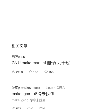
相关文章
嗯哼9925
GNU make manual 翻译( 九十七)
2129
155
155
游客j5m43knvmeols
|
Linux
C语言
make: gcc：命令未找到
make: gcc：命令未找到
571
0
0