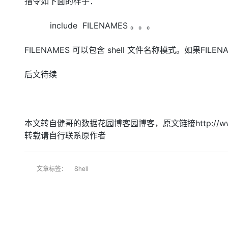
指令如下面的样子：
大模型解决方案
迁移与运维管理
include FILENAMES 。。。
快速部署 Dify，高效搭建 
专有云
FILENAMES 可以包含 shell 文件名称模式。如果F
10 分钟在聊天系统中增加
后文待续
本文转自健哥的数据花园博客园博客，原文链接http://www.cnblog
转载请自行联系原作者
文章标签：
Shell