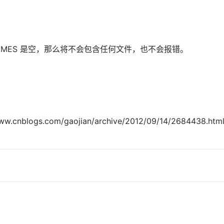
AI 应用
10分钟微调：让0.6B模型媲美235B模
多模态数据信
型
依托云原生高可用架构,实现Dify私有化部署
用1%尺寸在特定领域达到大模型90%以上效果
ILENAMES 是空，那么将不会包含任何文件，也不会报错。
一个 AI 助手
超强辅助，Bol
即刻拥有 DeepSeek-R1 满血版
在企业官网、通讯软件中为客户提供 AI 客服
多种方案随心选，轻松解锁专属 DeepSeek
s.com/gaojian/archive/2012/09/14/2684438.ht