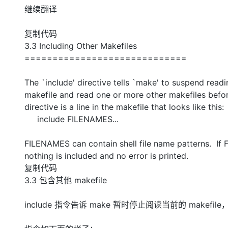
存储
天池大赛
Qwen3.7-Plus
云解析DNS
解决方案免费试用 新老
继续翻译
电子合同
最高领取价值200元试用
能看、能想、能动手的多模
安全
网络与CDN
AI 算法大赛
畅捷通
复制代码
大数据开发治理平台 Data
AI 产品 免费试用
网络
安全
云开发大赛
Qwen3-VL-Plus
3.3 Including Other Makefiles
Tableau 订阅
1亿+ 大模型 tokens 和 
==========================
可观测
入门学习赛
中间件
AI空中课堂在线直播课
云防火墙
140+云产品 免费试用
上云与迁云
云原生的云上边界网络安全
产品新客免费试用，最长1
The `include' directive tells `make' to suspend read
数据库
生态解决方案
makefile and read one or more other makefiles befo
大模型服务
企业出海
大模型ACA认证体验
大数据计算
directive is a line in the makefile that looks like this
助力企业全员 AI 认知与能
行业生态解决方案
include FILENAMES...
千问AI平台-Token Plan
政企业务
媒体服务
开发者生态解决方案
FILENAMES can contain shell file name patterns. If
企业服务与云通信
千问AI平台-模型体验
AI 开发和 AI 应用解决
nothing is included and no error is pr
在线体验全尺寸、多种模态
域名与网站
复制代码
3.3 包含其他 makefile
Happy 系列大模型
终端用户计算
include 指令告诉 make 暂时停止阅读当前的 makefi
Serverless
开发工具