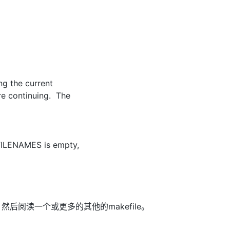
Deepseek-v4-pro
HappyHors
同享
万小智 AI 建站低至 15元/月
Qoder CN
AI 短剧/漫剧
云原生数据库 
快递物流查询
WordPress
成为服务伙
高校合作
点，立即开启云上创新
覆盖公网/内网、递归/权威、移动APP等全场景解析服务
送.CN域名，送备案服务码
基于千问大模型等，支持代码智能生成、研发智能问答
AI助力短剧
态智能体模型
旗舰 MoE 大模型，百万上下文与顶尖推理能力
图生视频，流
Ubuntu
服务生态伙伴
云工开物
企业应用
Works
Night Plan 支持 Qwen 3.8-Max
云原生大数据计算服务 MaxCompute
AI 办公
容器服务 Kub
NEW
GLM-5.2
Wan2.7-T
Red Hat
30+ 款产品免费体验
Data Agent 驱动的一站式 Data+AI 开发治理平台
夜间 5 折，Qwen/Meoo/TokenPlan 客户专享
面向分析的企业级SaaS模式云数据仓库
AI智能应用
提供一站式管
科研合作
===
视觉 Coding、空间感知、多模态思考等全面升级
1M上下文，专为长程任务能力而生
ERP
堂（旗舰版）
SUSE
智能客服
CRM
防护产品
2个月
自动承接线索
ing the current
建站小程序
re continuing. The
OA 办公系统
AI 应用构建
大模型原生
:
力提升
财税管理
模板建站
Qoder
大模型服务平台百炼-应用模版
HOT
NEW
面向真实软件
个人版上线、团队版降价；千问3.8-Max首发发尝鲜
丰富多元化的应用模版和解决方案
400电话
定制建站
 FILENAMES is empty,
万有无界
大模型服务平台百炼-智能体
方案
广告营销
模板小程序
inted.
的模型效果
灵活可视化地构建企业级 Agent
定制小程序
秒悟
人工智能平台 PAI
APP 开发
云端极速 AI 
新一代 AI 视频生成模型，深度适配广告营销等场景
AI Native 的算法工程平台，一站式完成建模、训练、推理服务部署
le，然后阅读一个或更多的其他的makefile。
建站系统