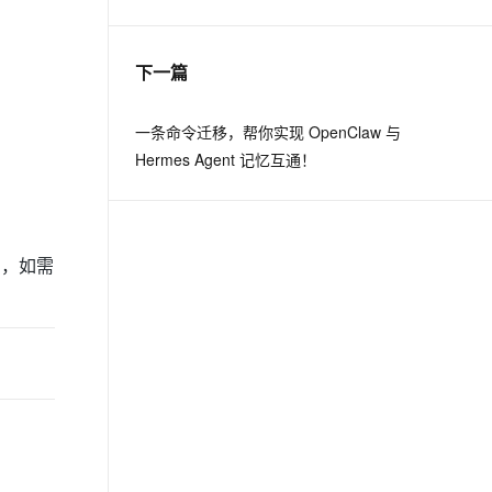
息提取
与 AI 智能体进行实时音视频通话
下一篇
从文本、图片、视频中提取结构化的属性信息
构建支持视频理解的 AI 音视频实时通话应用
t.diy 一步搞定创意建站
构建大模型应用的安全防护体系
一条命令迁移，帮你实现 OpenClaw 与
通过自然语言交互简化开发流程,全栈开发支持
通过阿里云安全产品对 AI 应用进行安全防护
Hermes Agent 记忆互通！
ml，如需