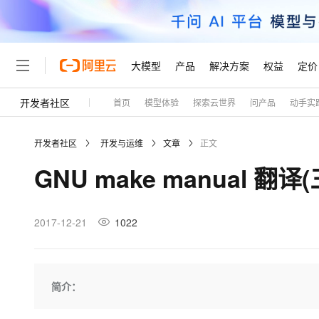
大模型
产品
解决方案
权益
定价
开发者社区
首页
模型体验
探索云世界
问产品
动手实
大模型
产品
解决方案
权益
定价
云市场
伙伴
服务
了解阿里云
精选产品
精选解决方案
普惠上云
产品定价
精选商城
成为销售伙伴
售前咨询
为什么选择阿里云
千问AI平台
开发者社区
开发与运维
文章
正文
了解云产品的定价详情
大模型服务平台百炼
千问办公，解锁你的工作
普惠上云 官方力荐
分销伙伴
在线服务
网站建设
什么是云计算
大
GNU make manual 翻译
大模型服务与应用平台
企业级Agent产品，直接
云服务器38元/年起，超
咨询伙伴
多端小程序
技术领先
云上成本管理
售后服务
轻量应用服务器
Agency Agents：拥
官方推荐返现计划
大模型
精选产品
精选解决方案
Salesforce 国际版订阅
稳定可靠
管理和优化成本
推荐新用户得奖励，单订单
销售伙伴合作计划
2017-12-21
1022
自助服务
友盟天域
安全合规
人工智能与机器学习
AI
文本生成
云数据库 RDS
HappyHorse 打造一
云工开物
无影生态合作计划
在线服务
观测云
分析师报告
高校专属算力普惠，学生认
计算
互联网应用开发
Qwen3.8-Max
HOT
Salesforce On Alibaba C
工单服务
Tuya 物联网平台阿里云
研究报告与白皮书
人工智能平台 PAI
快速拥有专属 OpenClaw
简介：
大模
Consulting Partner 合
大数据
容器
智能体时代全能旗舰模型
免费试用
短信专区
一站式AI开发、训练和推
蓝凌 OA
AI 大模型销售与服务生
现代化应用