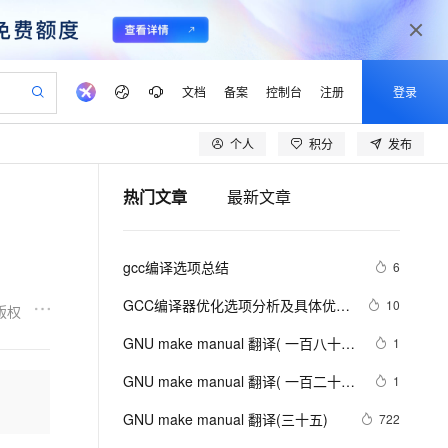
文档
备案
控制台
注册
登录
个人
积分
发布
验
作计划
器
AI 活动
专业服务
服务伙伴合作计划
开发者社区
加入我们
产品动态
服务平台百炼
阿里云 OPC 创新助力计划
热门文章
最新文章
一站式生成采购清单，支持单品或批量购买
io：打造专属 AI 语音助手
S产品伙伴计划（繁花）
峰会
CS
造的大模型服务与应用开发平台
一句话生成原生可编辑精美 PPT 文稿
AI 生产力先锋
Al MaaS 服务伙伴赋能合作
域名
博文
Careers
至高可申请百万元
Qwen3.8-Max 模型上线
开启高性价比 AI 编程新体验
弹性可伸缩的云计算服务
Qwen-Audio-3.0-Realtime 端到端实时语音角色扮演
输入一句话想法, 轻松生成专业的 PPT
先锋实践拓展 AI 生产力的边界
Token 补贴，五大权
计划
海大会
伙伴信用分合作计划
商标
问答
社会招聘
gcc编译选项总结
6
益加速 OPC 成功
eek-V4-Pro
SS
一键部署幻兽帕鲁游戏服务器
飞天发布时刻
HOT
Open Search 向量检索版支
划
备案
电子书
校园招聘
pSeek-V4-Pro
视频创作，一键激活电商全链路生产力
稳定、安全、高性价比、高性能的云存储服务
一键购买专属联机服务器，轻松开启游戏
所见，即是所愿
持视频检索 Pipeline 功能
更多支持
GCC编译器优化选项分析及具体优化
10
版权
划
公司注册
镜像站
视频生成
语音识别与合成
了什么
专属 QwenPaw
漫剧工坊：一站式动画创作平台
AI 实训营
HOT
应用身份服务 (IDaaS)
GNU make manual 翻译( 一百八十
1
合作伙伴培训与认证
划
上云迁移
站生成，高效打造优质广告素材
全接入的云上超级电脑
从聊天伙伴进化为能主动干活的本地数字员工
快速生产连贯的高质量长漫剧
从基础到进阶，Agent 创客手把手教你
OpenClaw 管理能力上线
七)
lScope
我要反馈
e-1.1-T2V
Qwen3-TTS-Flash
GNU make manual 翻译( 一百二十
1
查询合作伙伴
n Alibaba Cloud ISV 合作
代维服务
建企业门户网站
10 分钟搭建微信、支付宝小程序
MaxCompute MaxFrame 提
九)
畅细腻的高质量视频
离线语音合成大模型，多语言方言自适应，低延迟高稳定
创新加速
GNU make manual 翻译(三十五)
ope
登录合作伙伴管理后台
722
我要建议
站，无忧落地极速上线
以可视化方式快速构建移动和 PC 门户网站
国内短信简单易用，安全可靠，秒级触达，全球覆盖200+国家和地区。
高效部署网站，快速应用到小程序
供自动弹性内存功能