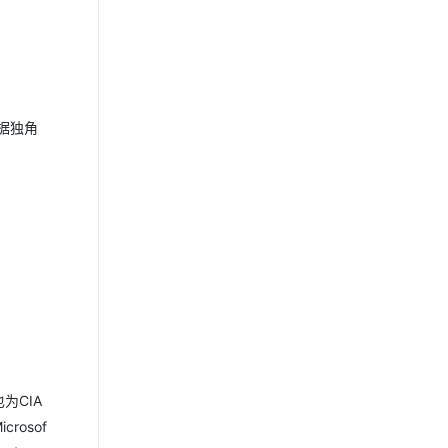
数据独角
也为CIA
rosof