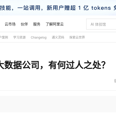
云市场
伙伴
服务
了解阿里云
户案例
学习资源
Changelog
通义灵码
探索云世界
AI 特惠
数据与 API
成为产品伙伴
企业增值服务
最佳实践
价格计算器
AI 场景体
基础软件
产品伙伴合
阿里云认证
市场活动
配置报价
大模型
自助选配和估算价格
步到位
智启 AI 普惠权益
产品生态集成认证中心
企业支持计划
云上春晚
域名与网站
Qwen Audio：打造专属 AI 语音助手
千问官方 MaaS 平台，为开发者和 Agent 而生，新用户赠送 1 亿 + tokens 额度
一句话生成原生
AI Coding
阿里云Maa
2026 阿里云
云服务器 E
为企业打
数据集
Windows
大模型认证
模型
NEW
NEW
的大数据公司，有何过人之处？
格式还原
值低价云产品抢先购
至高享 1亿+免费 tokens，加速 Al 应用落地
提供智能易用的域名与建站服务
Qwen-Audio-3.0-Realtime 端到端实时语音角色扮演
输入一句话想法,
智能编程，一键
安全可靠、
产品生态伙伴
专家技术服务
云上奥运之旅
弹性计算合作
阿里云中企出
手机三要素
宝塔 Linux
全部认证
价格优势
开源旗舰模型
即刻拥有 DeepSeek-V4-Pro
阿里云 OPC 创新助力计划
千问大模型
一键部署幻兽
AI 电商营销
对象存储 O
大模型
产品生态伙伴工作台
企业增值服务台
云栖战略参考
云存储合作计
云栖大会
身份实名认证
CentOS
训练营
推动算力普惠，释放技术红利
最高返9万
真正可用的 1M 上下文,一次完成代码全链路开发
快速构建应用程序和网站，即刻迈出上云第一步
轻松解锁专属 DeepSeek-V4-Pro
至高百万元 Token 补贴，加速一人公司成长
多元化、高性能、安全可靠的大模型服务
一键购买专属
从图文生成到
云上的中国
数据库合作计
活动全景
短信
Docker
图片和
自进化智能体
5 分钟轻松部署专属 QwenPaw
Token Plan 模型订阅计划
数字证书管理服务（原SSL证书）
高效搭建 AI
AI 广告创作
无影云电脑
企业成长
NEW
HOT
信息公告
看见新力量
云网络合作计
OCR 文字识别
JAVA
越聪明
证享300元代金券
全托管，含MySQL、PostgreSQL、SQL Server、MariaDB多引擎
Qwen3.8-Max 首发尝鲜，限时加量 10 倍，夜间低至2折
实现全站 HTTPS，呈现可信的 Web 访问
从聊天伙伴进化为能主动干活的本地数字员工
图文、视频一
随时随地安
魔搭 Mode
Kimi-K3
HappyHors
NEW
loud
服务实践
官网公告
金融模力时刻
Salesforce O
版
发票查验
全能环境
Claude Code + GStack 打造工程团队
千问办公，限时限量积分加倍
Qoder
低代码高效构
AI 建站
短信服务
型
NEW
作计划
Kimi 最新旗舰模型，长程编程与推理利器
让文字生成流
计划
创新中心
魔搭 ModelSc
健康状态
理服务
让AI从“聊天伙伴”进化为能干活的“数字员工”
安装技能 GStack，拥有专属 AI 工程团队
你的AI工作搭子，覆盖日常办公高频场景
面向真实软件的智能体编程平台
0 代码专业建
客户案例
天气预报查询
操作系统
态合作计划