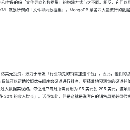
格和字段的吗「文件导向的数据集」的构建方式与之不同。相反，它们以
ML 就是所谓的「文件导向数据集」。MongoDB 是第四大最流行的数
，获得 2.01 亿美元投资，致力于研发「行业领先的销售加速平台」，因此，他们的
惊讶了。该公司的系统可以帮助按照优先顺序给渠道进行排序，更精准地预测你的渠道并
是通过大数据实现的。每位用户每月所需费用为 95 美元到 295 美元，这
受到了最多 30% 的收入增长」。话虽如此，但是这就是说客户的销售周期必须很