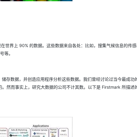
AI 应用
10分钟微调：让0.6B模型媲美235B模
多模态数据信
型
依托云原生高可用架构,实现Dify私有化部署
用1%尺寸在特定领域达到大模型90%以上效果
一个 AI 助手
超强辅助，Bol
即刻拥有 DeepSeek-R1 满血版
在企业官网、通讯软件中为客户提供 AI 客服
现在世界上 90% 的数据。这些数据来自各处：比如，搜集气候信息的传
多种方案随心选，轻松解锁专属 DeepSeek
信号等。
，储存数据，并创造应用程序分析这些数据。我们曾经讨论过当今最成功
占鳌头的。然而事实上，研究大数据的公司不计其数。以下是 Firstmark 所描