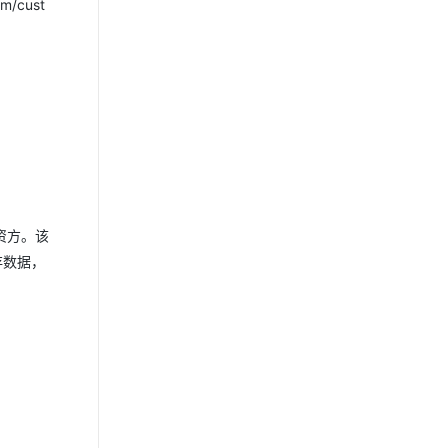
/cust
等投资方。该
存数据，