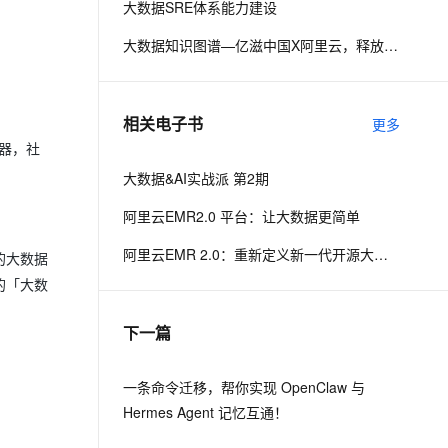
大数据SRE体系能力建设
大数据知识图谱—亿滋中国X阿里云，释放新零售的数字化力量
息提取
与 AI 智能体进行实时音视频通话
从文本、图片、视频中提取结构化的属性信息
构建支持视频理解的 AI 音视频实时通话应用
t.diy 一步搞定创意建站
构建大模型应用的安全防护体系
相关电子书
更多
通过自然语言交互简化开发流程,全栈开发支持
通过阿里云安全产品对 AI 应用进行安全防护
感器，社
大数据&AI实战派 第2期
阿里云EMR2.0 平台：让大数据更简单
阿里云EMR 2.0：重新定义新一代开源大数据平台
的大数据
述的「大数
下一篇
一条命令迁移，帮你实现 OpenClaw 与
Hermes Agent 记忆互通！