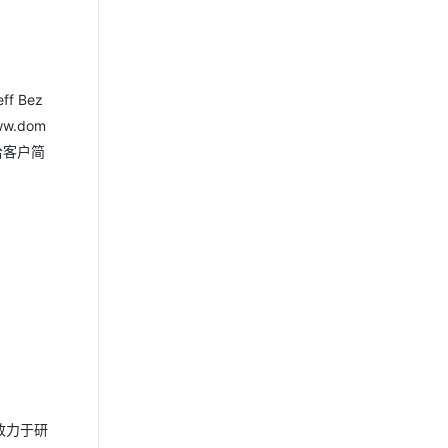
ff Bez
.dom
给客户简
方，致力于研