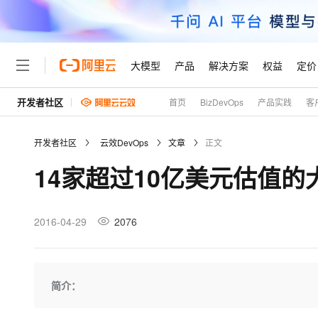
大模型
产品
解决方案
权益
定价
开发者社区
首页
BizDevOps
产品实践
客
大模型
产品
解决方案
权益
定价
云市场
伙伴
服务
了解阿里云
精选产品
精选解决方案
普惠上云
产品定价
精选商城
成为销售伙伴
售前咨询
为什么选择阿里云
千问AI平台
开发者社区
云效DevOps
文章
正文
了解云产品的定价详情
大模型服务平台百炼
睿译宝，AI翻译排版一
普惠上云 官方力荐
分销伙伴
在线服务
网站建设
什么是云计算
大
14家超过10亿美元估值
大模型服务与应用平台
上传文档即自动完成翻译和
云服务器38元/年起，超
咨询伙伴
多端小程序
技术领先
云上成本管理
售后服务
轻量应用服务器
GLM-5.2：长任务时代
官方推荐返现计划
大模型
精选产品
精选解决方案
Salesforce 国际版订阅
稳定可靠
管理和优化成本
推荐新用户得奖励，单订单
销售伙伴合作计划
2016-04-29
2076
自助服务
友盟天域
安全合规
人工智能与机器学习
AI
文本生成
云数据库 RDS
Hermes Agent，打造
云工开物
无影生态合作计划
在线服务
观测云
分析师报告
自主进化，持久记忆，越用
高校专属算力普惠，学生认
计算
互联网应用开发
Qwen3.8-Max
HOT
Salesforce On Alibaba C
工单服务
Tuya 物联网平台阿里云
研究报告与白皮书
人工智能平台 PAI
快速拥有专属 OpenClaw
简介：
大模
Consulting Partner 合
大数据
容器
智能体时代全能旗舰模型
免费试用
短信专区
一站式AI开发、训练和推
蓝凌 OA
AI 大模型销售与服务生
现代化应用