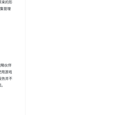
原来的形
据集管理
战略伙伴
使用游戏
项服务并不
短。