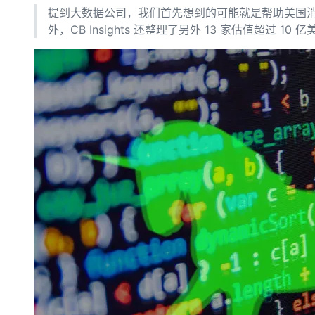
存储
天池大赛
Qwen3.7-Plus
云解析DNS
解决方案免费试用 新老
提到大数据公司，我们首先想到的可能就是帮助美国消灭本
电子合同
最高领取价值200元试用
能看、能想、能动手的多模
安全
网络与CDN
外，CB Insights 还整理了另外 13 家估值超过 1
AI 算法大赛
畅捷通
大数据开发治理平台 Data
AI 产品 免费试用
网络
安全
云开发大赛
Qwen3-VL-Plus
Tableau 订阅
1亿+ 大模型 tokens 和 
可观测
入门学习赛
中间件
AI空中课堂在线直播课
云防火墙
140+云产品 免费试用
上云与迁云
云原生的云上边界网络安全
产品新客免费试用，最长1
数据库
生态解决方案
大模型服务
企业出海
大模型ACA认证体验
大数据计算
助力企业全员 AI 认知与能
行业生态解决方案
千问AI平台-Token Plan
政企业务
媒体服务
开发者生态解决方案
企业服务与云通信
千问AI平台-模型体验
AI 开发和 AI 应用解决
在线体验全尺寸、多种模态
域名与网站
Happy 系列大模型
终端用户计算
Serverless
开发工具