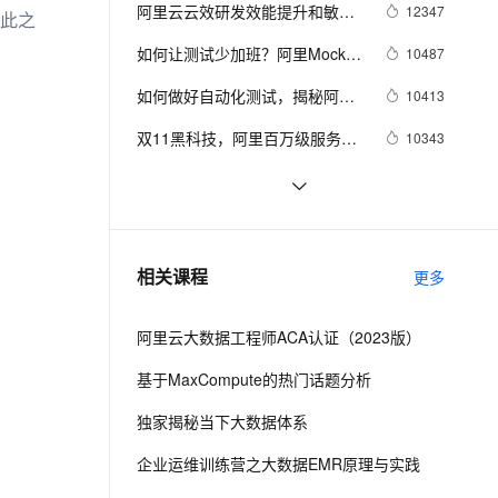
安全
我要投诉
e-1.1-I2V
Cosyvoice-V3-Flash
阿里云云效研发效能提升和敏捷
12347
PolarDB
上云场景组合购
除此之
伴
Qoder CN V1.7.0 发布
实施 36 计 资料合集
漫剧创作，剧本、分镜、视频高效生成
100%兼容MySQL、PostgreSQL，兼容Oracle，支持集中和分布式
覆盖90%+业务场景，专享组合折扣价
畅自然，细节丰富
高表现力语音合成大模型，语音克隆听感自然
VPN
如何让测试少加班？阿里Mock平
10487
台使用方法揭秘！
ernetes 版 ACK
云聚AI 严选权益
云安全中心 AI BAS 智能自动
SSL 证书
如何做好自动化测试，揭秘阿里
2V
Fun-ASR
10413
，一键激活高效办公新体验
理容器应用的 K8s 服务
精选AI产品，从模型到应用全链提效
化模拟渗透攻击产品发布
巴巴分层自动化实践之路
文戏情感细腻自然，动作戏激烈拳拳到肉，实现更强表演能力
支持中英文自由切换，具备更强的噪声鲁棒性
堡垒机
双11黑科技，阿里百万级服务器
10343
AI 用量加速计划
DataWorks ChatBI 会话支持
自动化运维系统StarAgent揭秘
防火墙
、识别商机，让客服更高效、服务更出色。
新老同享，达量后返
上传临时文件分析
《码出高效：Java 开发手册》正
9333
式发布，83行代码计划启动
主机安全
应用
阿里Java代码规约插件即将全球首
8939
发，邀您来发布仪式现场
千问办公
NEW
如何衡量研发效能？阿里资深技术
8319
AI 应用及服务市场
相关课程
更多
的智能体编程平台
一站式AI生产力平台
专家提出了5组指标
AI 应用
伶鹊
阿里云大数据工程师ACA认证（2023版）
企业级人与Agent协作平台，接入和调度多个数字员工
智能客服平台，对话机器人、对话分析、智能外呼
大模型
基于MaxCompute的热门话题分析
大模型服务平台百炼 - 全妙
自然语言处理
独家揭秘当下大数据体系
应用创作平台
多模态内容创作工具，已接入 DeepSeek
数据标注
企业运维训练营之大数据EMR原理与实践
机器学习