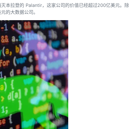
Deepseek-v4-pro
HappyHors
同享
万小智 AI 建站低至 15元/月
Qoder CN
AI 短剧/漫剧
云原生数据库 
拉登的 Palantir，这家公司的价值已经超过200亿美元。
快递物流查询
WordPress
成为服务伙
高校合作
点，立即开启云上创新
覆盖公网/内网、递归/权威、移动APP等全场景解析服务
送.CN域名，送备案服务码
基于千问大模型等，支持代码智能生成、研发智能问答
AI助力短剧
态智能体模型
旗舰 MoE 大模型，百万上下文与顶尖推理能力
图生视频，流
0 亿美元的大数据公司。
Ubuntu
服务生态伙伴
云工开物
企业应用
Works
Night Plan 支持 Qwen 3.8-Max
云原生大数据计算服务 MaxCompute
AI 办公
容器服务 Kub
NEW
GLM-5.2
Wan2.7-T
Red Hat
30+ 款产品免费体验
Data Agent 驱动的一站式 Data+AI 开发治理平台
夜间 5 折，Qwen/Meoo/TokenPlan 客户专享
面向分析的企业级SaaS模式云数据仓库
AI智能应用
提供一站式管
科研合作
视觉 Coding、空间感知、多模态思考等全面升级
1M上下文，专为长程任务能力而生
ERP
堂（旗舰版）
SUSE
智能客服
CRM
防护产品
2个月
自动承接线索
建站小程序
OA 办公系统
AI 应用构建
大模型原生
力提升
财税管理
模板建站
Qoder
大模型服务平台百炼-应用模版
HOT
NEW
面向真实软件
个人版上线、团队版降价；千问3.8-Max首发发尝鲜
丰富多元化的应用模版和解决方案
400电话
定制建站
万有无界
大模型服务平台百炼-智能体
方案
广告营销
模板小程序
的模型效果
灵活可视化地构建企业级 Agent
定制小程序
秒悟
人工智能平台 PAI
APP 开发
云端极速 AI 
新一代 AI 视频生成模型，深度适配广告营销等场景
AI Native 的算法工程平台，一站式完成建模、训练、推理服务部署
建站系统