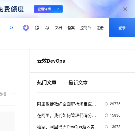
文档
备案
控制台
注册
登录
验
作计划
器
AI 活动
专业服务
服务伙伴合作计划
开发者社区
加入我们
产品动态
服务平台百炼
阿里云 OPC 创新助力计划
云效DevOps
一站式生成采购清单，支持单品或批量购买
可编辑精美 PPT 文稿
S产品伙伴计划（繁花）
峰会
CS
造的大模型服务与应用开发平台
Agency Agents：拥有专属领域专家
AI 生产力先锋
Al MaaS 服务伙伴赋能合作
域名
博文
Careers
PolarDB Agentic Database
至高可申请百万元
 轻松生成专业的 PPT
开启高性价比 AI 编程新体验
弹性可伸缩的云计算服务
先锋实践拓展 AI 生产力的边界
发布
多领域专家智能体,一键组建 AI 虚拟交付团队
Token 补贴，五大权
计划
海大会
伙伴信用分合作计划
商标
问答
社会招聘
热门文章
最新文章
益加速 OPC 成功
帕鲁游戏服务器
SS
HappyHorse 打造一站式影视创作平台
飞天发布时刻
HOT
秒悟 Meoo CLI 支持一键部
划
备案
电子书
校园招聘
联机服务器，轻松开启游戏
视频创作，一键激活电商全链路生产力
稳定、安全、高性价比、高性能的云存储服务
所见，即是所愿
署项目至阿里云账号
可视化编排打通从文字构思到成片全链路闭环
更多支持
版权
划
公司注册
镜像站
视频生成
语音识别与合成
 智能体与工作流应用
漫剧工坊：一站式动画创作平台
AI 实训营
Flink OSS 支持
阿里敏捷教练全面解析淘宝直播
29775
合作伙伴培训与认证
划
上云迁移
站生成，高效打造优质广告素材
全接入的云上超级电脑
通过阿里云百炼高效搭建AI应用,助力高效开发
快速生产连贯的高质量长漫剧
从基础到进阶，Agent 创客手把手教你
AssumeRole 角色自定义
敏捷实践之路
lScope
我要反馈
e-1.1-T2V
Qwen3-TTS-Flash
在阿里，我们如何管理代码分
15830
查询合作伙伴
n Alibaba Cloud ISV 合作
代维服务
建企业门户网站
10 分钟搭建微信、支付宝小程序
百炼 Qwen3.7-Flash 系列模
支？
畅细腻的高质量视频
离线语音合成大模型，多语言方言自适应，低延迟高稳定
创新加速
ope
独家：阿里巴巴DevOps落地实践
登录合作伙伴管理后台
我要建议
13978
站，无忧落地极速上线
以可视化方式快速构建移动和 PC 门户网站
国内短信简单易用，安全可靠，秒级触达，全球覆盖200+国家和地区。
高效部署网站，快速应用到小程序
型发布
玩法及思路解析