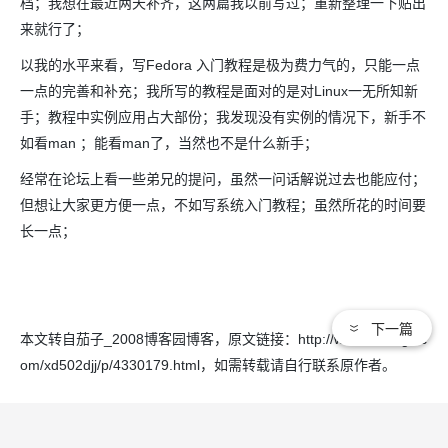
档；我想在最近两天补齐，这两篇我以前写过；重新整理一下贴出
来就行了；
以我的水平来看，写Fedora 入门教程是极为费力气的，只能一点
一点的完善和补充；我所写的教程是面对的是对Linux一无所知新
手；教程中实例应用占大部份；我发现没有实例的情况下，新手不
如看man ；能看man了，当然也不是什么新手；
经常在论坛上看一些弟兄的提问，虽然一问话解说过去也能应付；
但想让大家更方便一点，不如写系统入门教程；虽然所花的时间要
长一点；
下一篇
本文转自茄子_2008博客园博客，原文链接：http://www.cnblogs.c
om/xd502djj/p/4330179.html
，如需转载请自行联系原作者。
文章标签：
Linux
Windows
数据库