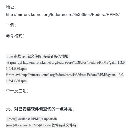
地址：
http://mirrors.kernel.org/fedora/core/4/i386/os/Fedora/RPMS/
举例：
命令格式：
rpm 参数 rpm包文件的http或者ftp的地址
# rpm -qpi http://mirrors.kernel.org/fedora/core/4/i386/os/ Fedora/RPMS/gaim-1.3.0-
1.fc4.i386.rpm
# rpm -ivh http://mirrors.kernel.org/fedora/core/4/i386/os/ Fedora/RPMS/gaim-1.3.0-
1.fc4.i386.rpm
举一反三吧；
六、对已安装软件包查询的一点补充；
[root@localhost RPMS]# updatedb
[root@localhost RPMS]# locate 软件名或文件名