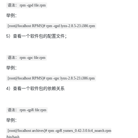
语法： rpm -qpd file.rpm
举例：
[root@localhost RPMS]# rpm -qpd lynx-2.8.5-23.i386.rpm
5）查看一个软件包的配置文件；
语法： rpm -qpc file.rpm
举例：
[root@localhost RPMS]# rpm -qpc lynx-2.8.5-23.i386.rpm
4）查看一个软件包的依赖关系
语法： rpm -qpR file.rpm
举例：
[root@localhost archives]# rpm -qpR yumex_0.42-3.0.fc4_noarch.rpm
/bin/bash