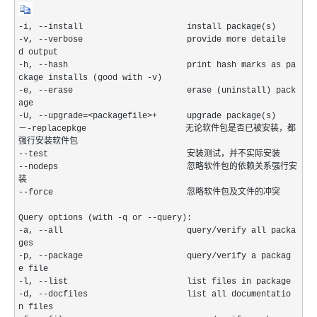
-i, --install install package(s)
-v, --verbose provide more detaile
d output
-h, --hash print hash marks as pa
ckage installs (good with -v)
-e, --erase erase (uninstall) pack
age
-U, --upgrade=<packagefile>+ upgrade package(s)
－-replacepkge 无论软件包是否已被安装，都
强行安装软件包
--test 安装测试，并不实际安装
--nodeps 忽略软件包的依赖关系强行安
装
--force 忽略软件包及文件的冲突
Query options (with -q or --query):
-a, --all query/verify all packa
ges
-p, --package query/verify a packag
e file
-l, --list list files in package
-d, --docfiles list all documentatio
n files