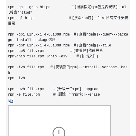
rpm -qa | grep httpd ＃[搜索指定rpm包是否安装]--al
l搜索*httpd*
rpm -ql httpd ＃[搜索rpm包]--list所有文件安装
目录
rpm -qpi Linux-1.4-6.i368.rpm ＃[查看rpm包]--query--packa
ge--install package信息
rpm -qpf Linux-1.4-6.i368.rpm ＃[查看rpm包]--file
rpm -qpR file.rpm ＃[查看包]依赖关系
rpm2cpio file.rpm |cpio -div ＃[抽出文件]
rpm -ivh file.rpm ＃[安装新的rpm]--install--verbose--has
h
rpm -ivh
rpm -Uvh file.rpm ＃[升级一个rpm]--upgrade
rpm -e file.rpm ＃[删除一个rpm包]--erase