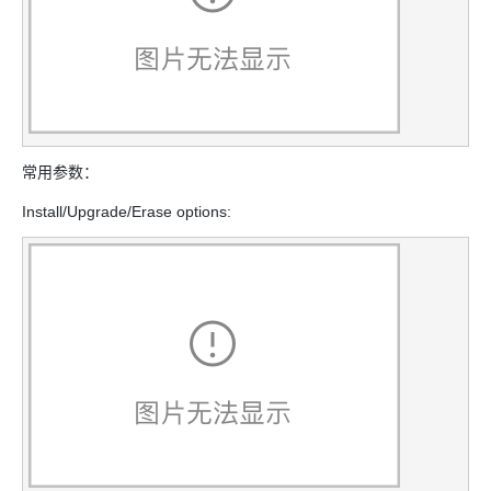
常用参数：
Install/Upgrade/Erase options: