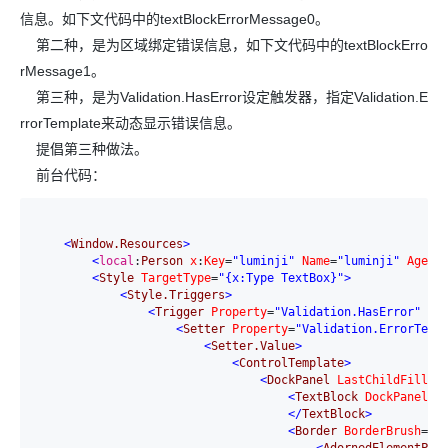
信息。如下文代码中的textBlockErrorMessage0。
第二种，是为区域绑定错误信息，如下文代码中的textBlockErro
rMessage1。
第三种，是为Validation.HasError设定触发器，指定Validation.E
rrorTemplate来动态显示错误信息。
提倡第三种做法。
前台代码：
<
Window.Resources
>
<
local
:
Person
x
:
Key
=
"luminji"
Name
=
"luminji"
Age
=
"
<
Style
TargetType
=
"{x:Type TextBox}"
>
<
Style.Triggers
>
<
Trigger
Property
=
"Validation.HasError"
Va
<
Setter
Property
=
"Validation.ErrorTemp
<
Setter.Value
>
<
ControlTemplate
>
<
DockPanel
LastChildFill
=
"
<
TextBlock
DockPanel
.
D
</
TextBlock
>
<
Border
BorderBrush
=
"R