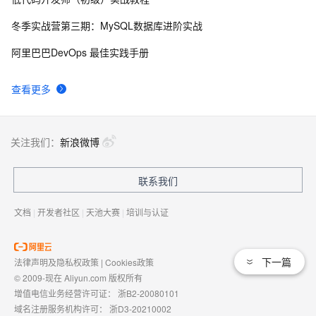
8
冬季实战营第三期：MySQL数据库进阶实战
WPF与容器技术的碰撞：手把手教你Docker化WPF应
4
9
阿里巴巴DevOps 最佳实践手册
用，实现跨环境一致性的开发与部署
《Programming WPF》翻译 第9章 6.我们进行到哪里
630
10
查看更多
了？
关注我们：
新浪微博
联系我们
文档
|
开发者社区
|
天池大赛
|
培训与认证
下一篇
法律声明及隐私权政策
|
Cookies政策
© 2009-现在 Aliyun.com 版权所有
增值电信业务经营许可证：
浙B2-20080101
域名注册服务机构许可：
浙D3-20210002