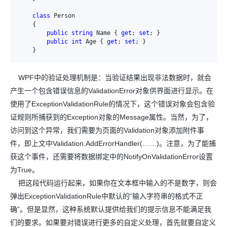
class
 Person

    {

public
string
 Name { 
get
; 
set
; }

public
int
 Age { 
get
; 
set
; }

    }
WPF中的验证处理机制是：当验证结果出现非法数据时，就会
产生一个包含错误信息的ValidationError对象供界面进行显示。在
使用了ExceptionValidationRule的情况下，这个错误对象会包含验
证规则所捕获到的Exception对象的Message属性。当然，为了，
访问到这个异常，我们需要为页面的Validation对象添加附件事
件，即上文中Validation.AddErrorHandler(……)。注意，为了能捕
获这个事件，还需要将数据绑定中的NotifyOnValidationError设置
为True。
把这段代码运行起来，如果你在文本框中输入的不是数字，则会
弹出ExceptionValidationRule中默认的“输入字符串的格式不正
确”。但是显然，这种系统默认提供给我们的提示信息不能满足我
们的要求。如果要对错误进行更多的自定义处理，首先就要自定义