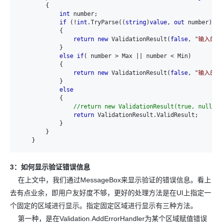
        {

int
 number;

if
 (!
int
.TryParse((
string
)
value
, 
out
 number))

            {

return
new
 ValidationResult(
false
, "
输入的内
            }

else
if
( number > Max || number < Min)

            {

return
new
 ValidationResult(
false
, "
输入的年
            }

else
            {

//return new ValidationResult(true, null);
return
 ValidationResult.ValidResult;

            }

        }

    }
3：如何显示验证错误信息
在上文中，我们通过MessageBox来显示验证的错误信息。看上
去有点业余，即用户友好度不够，更好的处理方法是在UI上指定一
个固定的区域进行显示。指定固定区域进行显示有三种方法。
第一种，是在Validation.AddErrorHandler为某个区域赋值错误