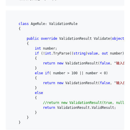
class
 AgeRule: ValidationRule

    {

public
override
 ValidationResult Validate(
object
v
        {

int
 number;

if
 (!
int
.TryParse((
string
)
value
, 
out
 number))

            {

return
new
 ValidationResult(
false
, "
输入的内
            }

else
if
( number > 100 || number < 0)

            {

return
new
 ValidationResult(
false
, "
输入的年
            }

else
            {

//return new ValidationResult(true, null);
return
 ValidationResult.ValidResult;

            }

        }

    }