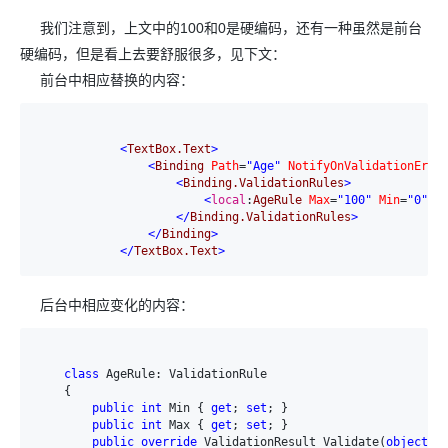
我们注意到，上文中的100和0是硬编码，还有一种虽然是前台
硬编码，但是看上去要舒服很多，见下文：
前台中相应替换的内容：
<
TextBox.Text
>
<
Binding
Path
=
"Age"
NotifyOnValidationErro
<
Binding.ValidationRules
>
<
local
:
AgeRule
Max
=
"100"
Min
=
"0"
>
<
</
Binding.ValidationRules
>
</
Binding
>
</
TextBox.Text
>
后台中相应变化的内容：
class
 AgeRule: ValidationRule

    {

public
int
 Min { 
get
; 
set
; }

public
int
 Max { 
get
; 
set
; }

public
override
 ValidationResult Validate(
object
v