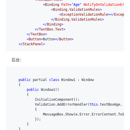
<
Binding
Path
=
"Age"
NotifyOnValidationErro
<
Binding.ValidationRules
>
<
ExceptionValidationRule
>
</
Excepti
</
Binding.ValidationRules
>
</
Binding
>
</
TextBox.Text
>
</
TextBox
>
<
Button
>
Button
</
Button
>
</
StackPanel
>
后台：
public
 partial 
class
 Window1 : Window

    {

public
 Window1()

        {

            InitializeComponent();

            Validation.AddErrorHandler(
this
.textBoxAge, 
de
            {

                MessageBox.Show(e.Error.ErrorContent.ToStri
            });

        }

    }
