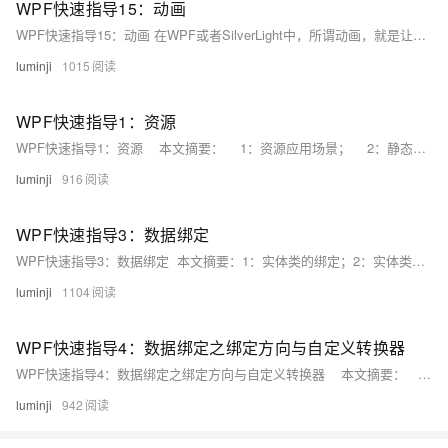
WPF快速指导15：动画
WPF快速指导15：动画 在WPF或者SilverLight中，所谓动画，就是让一个对象的属性，随着时间而发生变化。动画由时间线（timeline）控制。时间线在C#中的原型为： public abstract class Timeline : Animatable {//省略 } 它是一个抽象类。
luminji
1015
WPF快速指导1：资源
WPF快速指导1：资源 本文摘要： 1：资源应用场景； 2：静态资源和动态资源； 3：Application.Current.Resources和Application.Current.Resources.MergedDictionaries 4：路径 一：资源的应用场景场景1：格式化界面显示元素 所谓格式化界面显示元素，就是使用统一的风格来定义软件的每个界面。
luminji
916
WPF快速指导3：数据绑定
WPF快速指导3：数据绑定 本文摘要：1：实体类的绑定；2：实体类集合的绑定及DataTemplate；3：自定义的实体类集合，如ObservableDictionary； 4：Path的语法； 1：实体类的绑定 理解WPF数据绑定，首先需要理解接口INotifyCollectionChanged。
luminji
1104
WPF快速指导4：数据绑定之绑定方向与自定义转换器
WPF快速指导4：数据绑定之绑定方向与自定义转换器 本文摘要： 1：绑定目标与绑定源之间的方向； 2：自定义转换器； 1：绑定目标与绑定源之间的方向 该部分的定义MSDN已经描述的非常清楚了，如下： 您可能希望应用程序使用户可以更改数据并将数据传播回源对象。
luminji
942