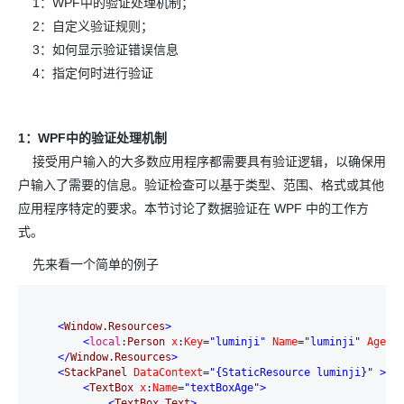
1：WPF中的验证处理机制；
2：自定义验证规则；
3：如何显示验证错误信息
4：指定何时进行验证
1：WPF中的验证处理机制
接受用户输入的大多数应用程序都需要具有验证逻辑，以确保用
户输入了需要的信息。验证检查可以基于类型、范围、格式或其他
应用程序特定的要求。本节讨论了数据验证在 WPF 中的工作方
式。
先来看一个简单的例子
<
Window.Resources
>
<
local
:
Person
x
:
Key
=
"luminji"
Name
=
"luminji"
Age
=
"
</
Window.Resources
>
<
StackPanel
DataContext
=
"{StaticResource luminji}"
>
<
TextBox
x
:
Name
=
"textBoxAge"
>
<
TextBox.Text
>