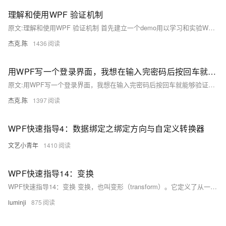
理解和使用WPF 验证机制
原文:理解和使用WPF 验证机制 首先建立一个demo用以学习和实验WPF Data Validation机制。
杰克.陈
1436
用WPF写一个登录界面，我想在输入完密码后按回车就能够验证登陆，而不需要用鼠标单击登陆按钮
原文:用WPF写一个登录界面，我想在输入完密码后按回车就能够验证登陆，而不需要用鼠标单击登陆按钮 在wpf中,将按钮的IsDefault设置为true ​​​​
杰克.陈
1397
WPF快速指导4：数据绑定之绑定方向与自定义转换器
文艺小青年
1410
WPF快速指导14：变换
WPF快速指导14：变换 变换，也叫变形（transform）。它定义了从一个坐标空间到另一个坐标空间的映射。变换通过矩阵来描述。变换包括旋转、伸缩、倾斜、调动，这些行为都是矩阵变换。用户还可以实现自己的矩阵。
luminji
875