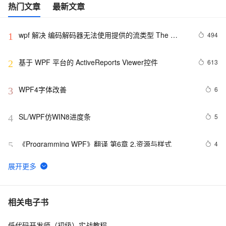
热门文章
最新文章
wpf 解决 编码解码器无法使用提供的流类型 The 
494
1
codec cannot use the type of stream provided
基于 WPF 平台的 ActiveReports Viewer控件
613
2
WPF4字体改善
6
3
SL/WPF仿WIN8进度条
5
4
《Programming WPF》翻译 第6章 2.资源与样式
4
5
WPF与多媒体：解锁音频视频播放新姿势——从界面设
16
6
计到代码实践，全方位教你如何在WPF应用中集成流畅
的多媒体功能
C# WPF获取任务栏时间区域的Rectangle
586
7
相关电子书
低代码开发师（初级）实战教程
《Programming WPF》翻译 第9章 3.自定义功能
674