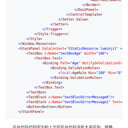
<
AdornedElementPla
</
Border
>
</
DockPanel
>
</
ControlTemplate
>
</
Setter.Value
>
</
Setter
>
</
Trigger
>
</
Style.Triggers
>
</
Style
>
</
Window.Resources
>
<
StackPanel
DataContext
=
"{StaticResource luminji}"
>
<
TextBox
x
:
Name
=
"textBoxAge"
Width
=
"100"
>
<
TextBox.Text
>
<
Binding
Path
=
"Age"
NotifyOnValidationErro
<
Binding.ValidationRules
>
<
local
:
AgeRule
Max
=
"100"
Min
=
"0"
>
<
</
Binding.ValidationRules
>
</
Binding
>
</
TextBox.Text
>
</
TextBox
>
<
TextBlock
x
:
Name
=
"textBlockErrorMessage0"
/>
<
TextBlock
x
:
Name
=
"textBlockErrorMessage1"
Text
=
"{
<
Button
>
Button
</
Button
>
</
StackPanel
>
后台代码代码因为和上文的后台代码没有太多区别，故略。